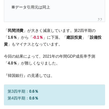
える賞金とは？
※
データ引用元は同上
平成仮面ライダーの意外すぎるモチーフとは？
Fact1
発表から2日で大崩壊、鳴かず飛ばずに終わりそう
Fact1
なスーパーリーグとは？
日本人マスターズ挑戦の歴史。松山以前に最高位
Fact1
「
民間消費
」が大きく減衰しています。第2四半期の
だった選手とは？
「
1.6％
」から「
-0.1％
」に下落。「
建設投資
」「
設備投
甲子園通算本塁打、最多の清原に次いで多く打っ
Fact1
資
」もマイナスとなっています。
ている意外な選手とは？
今回の結果によって、2021年の年間GDP成長率予測
セレクトセールの高額取引馬が稼いだ金額とは？
Fact1
「
4.0％
」が難しくなりました。
『韓国銀行』の見通しでは、
第3四半期：
0.6％
第4四半期：
0.6％