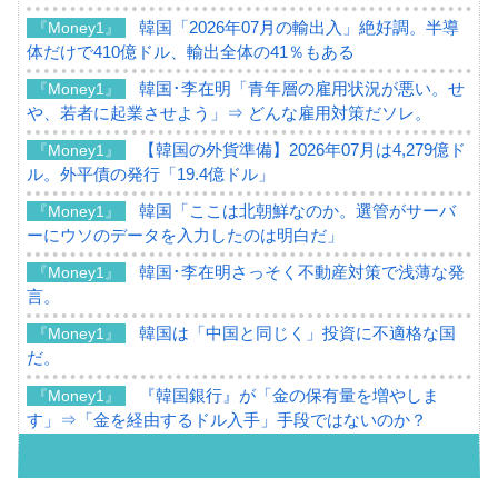
韓国「2026年07月の輸出入」絶好調。半導
『Money1』
体だけで410億ドル、輸出全体の41％もある
韓国･李在明「青年層の雇用状況が悪い。せ
『Money1』
や、若者に起業させよう」⇒ どんな雇用対策だソレ。
【韓国の外貨準備】2026年07月は4,279億ド
『Money1』
ル。外平債の発行「19.4億ドル」
韓国「ここは北朝鮮なのか。選管がサーバ
『Money1』
ーにウソのデータを入力したのは明白だ」
韓国･李在明さっそく不動産対策で浅薄な発
『Money1』
言。
韓国は「中国と同じく」投資に不適格な国
『Money1』
だ。
『韓国銀行』が「金の保有量を増やしま
『Money1』
す」⇒「金を経由するドル入手」手段ではないのか？
韓国･外為取引量「1日当たり1,214.4億ド
『Money1』
ル」まで拡大 ⇒ 海外資金の動きに強く左右される状態