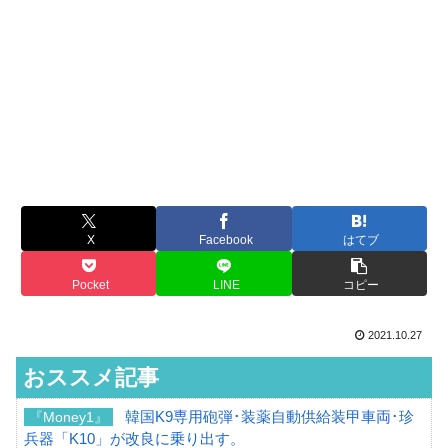
X
Facebook
はてブ
Pocket
LINE
コピー
2021.10.27
おススメ記事
韓国K9専用砲弾･装薬自動供給装甲車両･珍
『Money1』
兵器「K10」が改良に乗り出す。