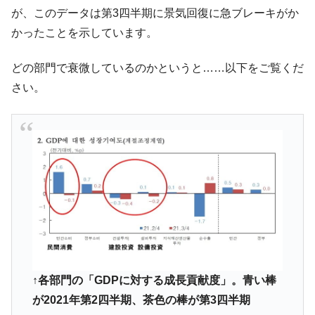
が、このデータは第3四半期に景気回復に急ブレーキがか
韓国「株式市場が賭博場のように変質した
『Money1』
かったことを示しています。
のは政界の責任だ」
韓国「2026年1Q 資金循環統計」面白い結果
『Money1』
どの部門で衰微しているのかというと……以下をご覧くだ
に。
さい。
韓国化学企業最大手『ロッテケミカル』純
『Money1』
借入金が約8兆。信用格付け「ネガティブ」にダウン
韓国株式市場･暗黒の火曜日。サーキットブ
『Money1』
レイカーも発動！ 半導体2銘柄の暴落
日本の誇る海洋資源調査船『白嶺』は先進技術の
Fact1
塊！
夏の甲子園、優勝校を最も多く輩出している都道
Fact1
府県とは？
今話題の「楽天ライオンズ」とは？
Fact1
奇跡の毛色「白毛馬」とは？
Fact1
↑各部門の「GDPに対する成長貢献度」。青い棒
が2021年第2四半期、茶色の棒が第3四半期
全て勝つといくら？ 競馬GI競走で勝利騎手がもら
Fact1