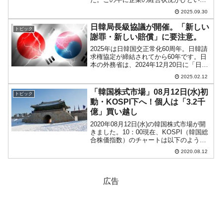
とになっていることを示すデータがあり
2025.09.30
ます。以下をご覧ください。⇒参照・引
用元：『韓国銀行』「金融安定状況
日韓局長級協議が開催。「新しい
トピック
（2025年0...
謝罪・新しい賠償」に要注意。
2025年は日韓国交正常化60周年。日韓請
求権協定が締結されてから60年です。日
本の外務省は、2024年12月20日に「日韓
国交正常化60周年記念事業の募集」とい
2025.02.12
う公示を出しています。1.原則2025年1月
1日から2025年12月31日まで...
「韓国株式市場」08月12日(水)初
トピック
動・KOSPI下へ！個人は「3.2千
億」買い越し
2020年08月12日(水)の韓国株式市場が開
きました。10：00現在、KOSPI（韓国総
合株価指数）のチャートは以下のように
なっています（チャートは
2020.08.12
『Investing.com』より引用）。本日は初
動段階では下げています。とはいって
も、こ...
広告