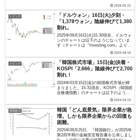
んに対して無期懲役を言い渡しました。
2026.02.21
翌20日、尹錫悦（ユン・ソギョル）さん
は自分の立場表明の文をメディアに公開
「ドルウォン」16日(火)夕刻・
トピック
しました。以下...
「1,378ウォン」陰線伸びて1,380
割れ。
2025年09月16日(火)15:30現在、ドルウォ
ンのチャートは以下のようになっていま
す（チャートは『Investing.com』より引
用）。陰線が伸びて1,380が割れました。
2025.09.16
現在のところ「1ドル＝1,378ウォン」近
辺の攻防となってい...
「韓国株式市場」15日(金)決着・
トピック
KOSPI「2,666」陰線伸びて2,700
割れ！
2024年03月15日(金)の韓国株式市場が締
まりました。15:31現在、KOSPI（韓国総
合株価指数）のチャートは以下のように
なっています（チャートは
2024.03.15
『Investing.com』より引用）。陰線が伸
びてギャップアップ分の窓を埋めていま
韓国「どん底景気」限界企業が急
韓国経済
す...
増。しかも限界企業からの回復も
困難。
2025年09月25日、『韓国銀行』が2025年
第2四半期の金融安定報告書を公表しまし
た。この中に企業の経営状況がひどいこ