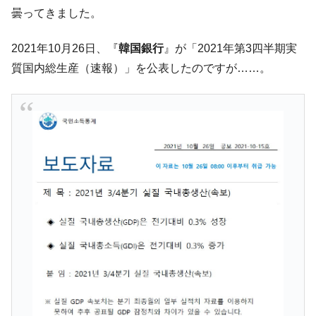
韓国･帰ってきた李在明。李在明を支持しな
曇ってきました。
『Money1』
い「50.5％」に上昇
2021年10月26日、『
韓国銀行
』が「2021年第3四半期実
韓国大統領府ボンクラ政策室長が告発され
『Money1』
た ⇒ 国家が行った恐るべき株価操作であり、空前の国政壟
質国内総生産（速報）」を公表したのですが……。
断
韓国･警察職員が「丸刈りになって抗議活
『Money1』
動」
中国だけが鉄鋼輸出を異常増加させる ⇒ 中
『Money1』
国の過剰生産が世界を蝕む。
韓国製造業「半導体絶好調」のウラで他業
『Money1』
種は全般的「不調」⇒ PSIが示す現況は決して良くない。
【米韓激突案件】韓国消費者院が『クーパ
『Money1』
ン』1人当たり賠償10万ウォンを認定 ⇒ 総額3兆7,000億
韓国で猛暑。南東部では干ばつ
『Money1』
韓国型イージス搭載の次世代駆逐艦
『Money1』
「KDDX」1番艦、2032年竣工と公示