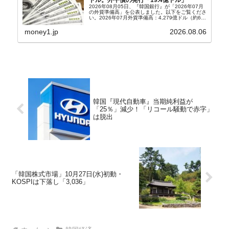
2026年08月05日、『韓国銀行』が「2026年07月
の外貨準備高」を公表しました。以下をご覧くださ
い。2026年07月外貨準備高：4,279億ドル（約67
兆4,456億円）※前月比：+6億ドル＜＜内訳＞＞
⇒Securities：3,80...
money1.jp
2026.08.06
韓国『現代自動車』当期純利益が
「25％」減少！「リコール騒動で赤字」
は脱出
「韓国株式市場」10月27日(水)初動・
KOSPIは下落し「3,036」