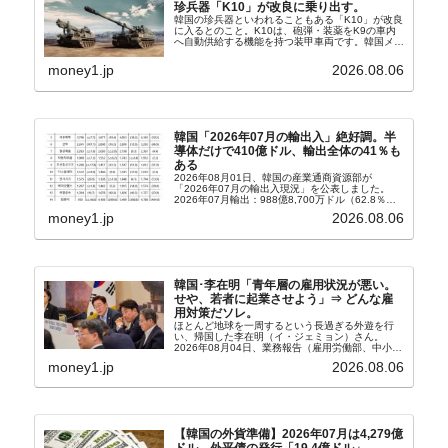
珍兵器「K10」が改良に乗り出す。
韓国の珍兵器といわれることもある「K10」が改良
に入るとのこと。K10は、砲弾・装薬をK9の車内
へ自動供給する機能を持つ装甲車両です。韓国メデ
ィア『Chosun Biz』が報じていますので、同記事
から以下に一部を引きます。2005年に初めて...
money1.jp
2026.08.06
韓国「2026年07月の輸出入」絶好調。半
導体だけで410億ドル、輸出全体の41％も
ある
2026年08月01日、韓国の産業通商資源部が
「2026年07月の輸出入現況」を公表しました。
2026年07月輸出：988億8,700万ドル（62.8％）
輸入：685億6,300万ドル（26.5％）貿易収支：
money1.jp
2026.08.06
303億2,400万ドル2026...
韓国･李在明「青年層の雇用状況が悪い。
せや、若者に起業させよう」⇒ どんな雇
用対策だソレ。
ほとんど地球を一周するという長過ぎる外遊を行
い、帰国した李在明（イ・ジェミョン）さん。
2026年08月04日、業務報告（雇用労働部、中小ベ
ンチャー企業部、公正取引委員会）を主催。この席
money1.jp
2026.08.06
上、韓国大統領に成りおおせた李在明（イ・ジェミ
ョン）さん...
【韓国の外貨準備】2026年07月は4,279億
ドル。外平債の発行「19.4億ドル」