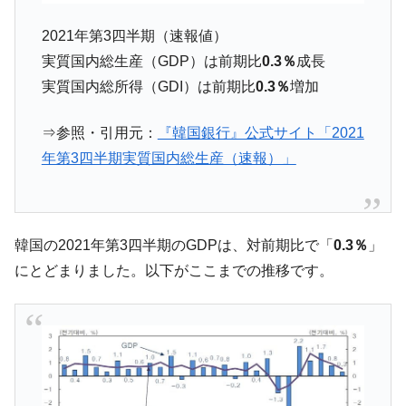
【対日本円】ウォン安が急進！ 日米の協調
『Money1』
に韓国がいっちょがみしたのでは。
2021年第3四半期（速報値）
韓国政府『BYD』車への補助金を全廃 ⇒ 実
『Money1』
実質国内総生産（GDP）は前期比
0.3％
成長
は韓国で『BYD』車は売れている。6カ月で対前年同期比
実質国内総所得（GDI）は前期比
0.3％
増加
1.9倍！
在韓米国大使スティールが着韓！⇒ さっそ
『Money1』
⇒参照・引用元：
『韓国銀行』公式サイト「2021
く空港に詰めかけ「出て行け！」「極右勢力」のプラカー
年第3四半期実質国内総生産（速報）」
ドを掲げる「在韓反米勢力」
韓国政府「2035年までに18.4GW規模のAIデ
『Money1』
ータセンター整備」⇒ だから無理だってば。
韓国の2021年第3四半期のGDPは、対前期比で「
0.3％
」
JPモルガン「韓国レバレッジETFの清算は
『Money1』
ほぼ終わった」
にとどまりました。以下がここまでの推移です。
韓国『国民年金公団』株価暴落で200兆蒸
『Money1』
発。
韓国政府「ニセＫ-ブランドを通報しようキ
『Money1』
ャンペーン」⇒ あの名物教授も登場！
韓国「橋が落ちました」⇒ 耐久性「なさす
『Money1』