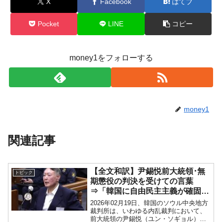
X
Facebook
はてブ
Pocket
LINE
コピー
money1をフォローする
money1
関連記事
【全文和訳】尹錫悦前大統領･無
トピック
期懲役の判決を受けての言葉
⇒「韓国に自由民主主義が確固と
して立ち、法治主義が正しく確立
2026年02月19日、韓国のソウル中央地方
する日、私の判断と決断に対する
裁判所は、いわゆる内乱裁判において、
前大統領の尹錫悦（ユン・ソギョル）さ
再評価を改めて期待する」