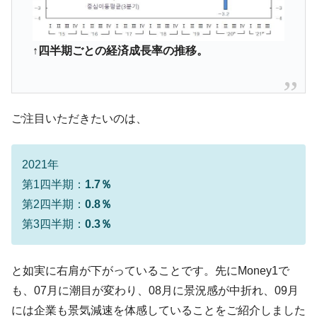
ぎ」では。
韓国鉄鋼最大手『POSCO』ズブズブ沈む。
『Money1』
営業利益80.2％も減少
↑四半期ごとの経済成長率の推移。
米国下院「韓国の公務員個人をターゲット
『Money1』
にぶん殴る法案」提出！⇒ クーパン問題は合衆国企業に対
する差別。許してはおかぬ
ご注目いただきたいのは、
韓国ボンクラ政策室長･金容範、株価暴落に
『Money1』
他人事のような発言。
2021年
韓国半導体『SKハイニックス』2026年2Qの
『Money1』
業績「史上最高益」当期純利益は前年同期比13.4倍に。
第1四半期：
1.7％
第2四半期：
0.8％
韓国･加徳島新国際空港「またも暗礁」の危
『Money1』
機 ⇒ 10.7兆では損が出るからできない。
第3四半期：
0.3％
【速報】韓国株式市場の暴落・本日07月29
『Money1』
日(水)もサイドカー・サーキットブレイカーの二段コンボ
と如実に右肩が下がっていることです。先にMoney1で
発動！
も、07月に潮目が変わり、08月に景況感が中折れ、09月
IT産業は人を雇用する効果は低い。全産業の
『Money1』
には企業も景気減速を体感していることをご紹介しました
半分未満しか雇用を生まない