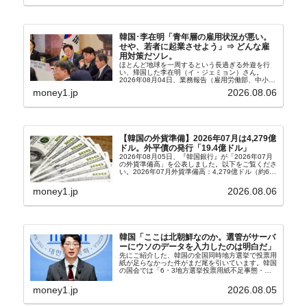
韓国･李在明「青年層の雇用状況が悪い。
せや、若者に起業させよう」⇒ どんな雇
用対策だソレ。
ほとんど地球を一周するという長過ぎる外遊を行
い、帰国した李在明（イ・ジェミョン）さん。
2026年08月04日、業務報告（雇用労働部、中小ベ
ンチャー企業部、公正取引委員会）を主催。この席
money1.jp
2026.08.06
上、韓国大統領に成りおおせた李在明（イ・ジェミ
ョン）さん...
【韓国の外貨準備】2026年07月は4,279億
ドル。外平債の発行「19.4億ドル」
2026年08月05日、『韓国銀行』が「2026年07月
の外貨準備高」を公表しました。以下をご覧くださ
い。2026年07月外貨準備高：4,279億ドル（約67
兆4,456億円）※前月比：+6億ドル＜＜内訳＞＞
⇒Securities：3,80...
money1.jp
2026.08.06
韓国「ここは北朝鮮なのか。選管がサーバ
ーにウソのデータを入力したのは明白だ」
先にご紹介した、韓国の全国同時地方選挙で投票用
紙が足らなかった件がまだ尾を引いています。韓国
の国会では「6・3地方選挙投票用紙不足事態・国
政調査特別委員会」が設けられ、調査を続けていま
す。『国民の力』の朱晋佑（チュ・ジヌ）議員はそ
money1.jp
2026.08.05
の委員の一...