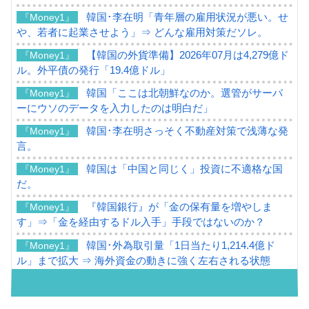
韓国･李在明「青年層の雇用状況が悪い。せ
『Money1』
や、若者に起業させよう」⇒ どんな雇用対策だソレ。
【韓国の外貨準備】2026年07月は4,279億ド
『Money1』
ル。外平債の発行「19.4億ドル」
韓国「ここは北朝鮮なのか。選管がサーバ
『Money1』
ーにウソのデータを入力したのは明白だ」
韓国･李在明さっそく不動産対策で浅薄な発
『Money1』
言。
韓国は「中国と同じく」投資に不適格な国
『Money1』
だ。
『韓国銀行』が「金の保有量を増やしま
『Money1』
す」⇒「金を経由するドル入手」手段ではないのか？
韓国･外為取引量「1日当たり1,214.4億ド
『Money1』
ル」まで拡大 ⇒ 海外資金の動きに強く左右される状態
韓国･帰ってきた李在明。李在明を支持しな
『Money1』
い「50.5％」に上昇