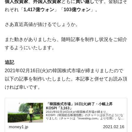
個人投資家
、
外国人投資家
ともに
買い越し
です。金額はそ
営業利益80.2％も減少
れぞれ「
1,417億ウォン
」「
103億ウォン
」。
米国下院「韓国の公務員個人をターゲット
『Money1』
にぶん殴る法案」提出！⇒ クーパン問題は合衆国企業に対
さあ直近高値が抜けるでしょうか。
する差別。許してはおかぬ
韓国ボンクラ政策室長･金容範、株価暴落に
『Money1』
また動きがありましたら、随時記事を制作し状況をご紹介
他人事のような発言。
するようにいたします。
韓国半導体『SKハイニックス』2026年2Qの
『Money1』
業績「史上最高益」当期純利益は前年同期比13.4倍に。
追記
韓国･加徳島新国際空港「またも暗礁」の危
『Money1』
2021年02月16日(火)の韓国株式市場が締まりましたので
機 ⇒ 10.7兆では損が出るからできない。
以下の記事を制作いたしました。本記事と併せてお読み頂
【速報】韓国株式市場の暴落・本日07月29
『Money1』
ければ幸いです。
日(水)もサイドカー・サーキットブレイカーの二段コンボ
発動！
「韓国株式市場」16日(火)終了・小幅上昇
KOSPI「3,163」
IT産業は人を雇用する効果は低い。全産業の
『Money1』
2021年02月16日(火)の韓国株式市場が締まり、
半分未満しか雇用を生まない
KOSPI（韓国総合株価指数）のチャートは以下のようにな
りました（チャートは『Investing.com』より引用）。なん
だか「上がりませんねぇ」です。とりあえず本日はKOSPI
韓国「株式市場が賭博場のように変質した
『Money1』
は「3,1...
money1.jp
2021.02.16
のは政界の責任だ」