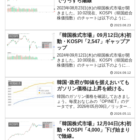
でうっすら陽線
2023年08月23日(水)の韓国株式市場が開
きました。10:02現在、KOSPI（韓国総合
株価指数）のチャートは以下のようにな
っています（チャートは
2023.08.23
『Investing.com』より引用）。下げて始
まりましたが、現在のところ（うっす
「韓国株式市場」09月12日(木)初
KOSPI
ら）陽...
動・KOSPI「2,547」ギャップア
ップ
2024年09月12日(木)の韓国株式市場が開
きました。10:00現在、KOSPI（韓国総合
株価指数）のチャートは以下のようにな
っています（チャートは
2024.09.12
『Investing.com』より引用）。ギャップ
アップして始まりました。KOSPIは「2...
韓国･政府が卸値を据えおいても
韓国経済
ガソリン価格は上昇を続ける。
韓国のガソリン価格を確認しておきまし
ょう。毎度おなじみの『OPINET』のデ
ータです。2026年05月09日／リッター当
たり全国平均：2,012ウォン（約221.32
2026.05.11
円）ソウル平均：2,052ウォン（約225.72
円）※日本円換算は2026...
「韓国株式市場」12月04日(木)初
KOSPI
動・KOSPI「4,000」下げ始まり
で陰線。