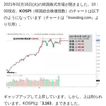
韓国大統領府ボンクラ政策室長が告発され
2021年02月16日(火)の韓国株式市場が開きました。10：
『Money1』
た ⇒ 国家が行った恐るべき株価操作であり、空前の国政壟
00現在、
KOSPI
（韓国総合株価指数）のチャートは以下
断
のようになっています（チャートは『Investing.com』よ
韓国･警察職員が「丸刈りになって抗議活
『Money1』
り引用）。
動」
中国だけが鉄鋼輸出を異常増加させる ⇒ 中
『Money1』
国の過剰生産が世界を蝕む。
韓国製造業「半導体絶好調」のウラで他業
『Money1』
種は全般的「不調」⇒ PSIが示す現況は決して良くない。
【米韓激突案件】韓国消費者院が『クーパ
『Money1』
ン』1人当たり賠償10万ウォンを認定 ⇒ 総額3兆7,000億
韓国で猛暑。南東部では干ばつ
『Money1』
韓国型イージス搭載の次世代駆逐艦
『Money1』
「KDDX」1番艦、2032年竣工と公示
【対日本円】ウォン安が急進！ 日米の協調
『Money1』
ギャップアップして上昇しています。しかし、上は削られ
に韓国がいっちょがみしたのでは。
ています。KOSPIは「
3,163
」まできました。