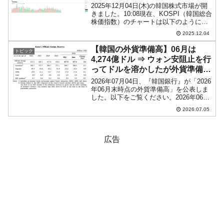
2025年12月04日(木)の韓国株式市場が開
きました。10:08現在、KOSPI（韓国総合
株価指数）のチャートは以下のようにな
っています（チャートは
2025.12.04
『Investing.com』より引用）。ちょい下
げで始まり、現在のところ陰線。
【韓国の外貨準備高】06月は
トピック
KOSPI...
4,274億ドル ⇒ ウォン安阻止を行
ってドルを溶かしたが外貨準備高
は増えた。その理由は？
2026年07月04日、『韓国銀行』が「2026
年06月末時点の外貨準備高」を公表しま
した。以下をご覧ください。2026年06月
外貨準備高：4,274億ドル（約68兆9,738
2026.07.05
億円）※前月比：-4億ドル＜＜内訳＞＞
⇒Securities：3...
広告