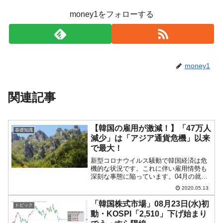
money1をフォローする
money1
関連記事
【韓国の雇用が激減！】「47万人
基礎知識
減少」は「アジア通貨危機」以来
で最大！
新型コロナウイルス騒動で韓国経済は危
機的な状況です。これに伴い雇用情勢も
深刻な事態に陥っています。04月の就業
者数が前年同期比で47万6,000人減少した
2020.05.13
ことが分かりました。03月、04月と2カ
月続けてのマイナスですが、この減少幅
「韓国株式市場」08月23日(水)初
トピック
は「アジア...
動・KOSPI「2,510」下げ始まり