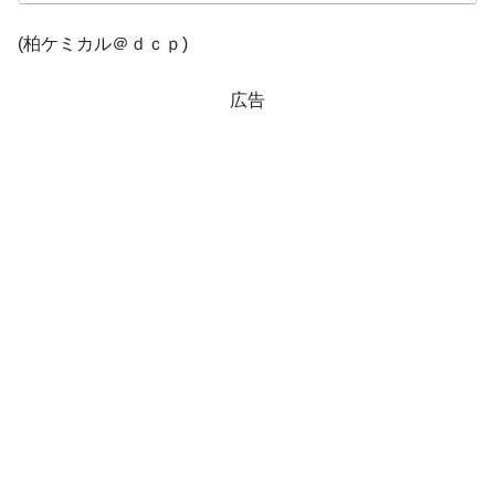
韓国「2026年1Q 資金循環統計」面白い結果
『Money1』
(柏ケミカル＠ｄｃｐ)
に。
韓国化学企業最大手『ロッテケミカル』純
『Money1』
広告
借入金が約8兆。信用格付け「ネガティブ」にダウン
韓国株式市場･暗黒の火曜日。サーキットブ
『Money1』
レイカーも発動！ 半導体2銘柄の暴落
韓国･カードローン金利「15％」突破！
『Money1』
日本の誇る海洋資源調査船『白嶺』は先進技術の
Fact1
塊！
夏の甲子園、優勝校を最も多く輩出している都道
Fact1
府県とは？
今話題の「楽天ライオンズ」とは？
Fact1
奇跡の毛色「白毛馬」とは？
Fact1
全て勝つといくら？ 競馬GI競走で勝利騎手がもら
Fact1
える賞金とは？