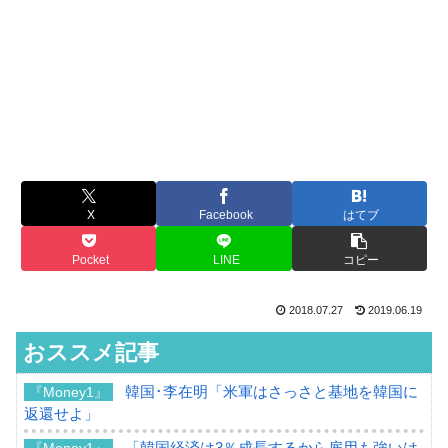
X
Facebook
はてブ
Pocket
LINE
コピー
2018.07.27
2019.06.19
おススメ記事
韓国･李在明「米軍はさっさと基地を韓国に
『Money1』
返還せよ」
「韓国経済は3％成長するから雇用も強いは
『Money1』