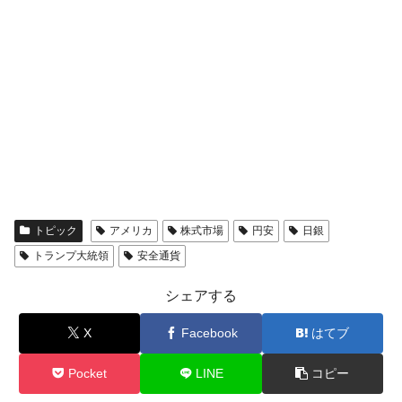
韓国･警察職員が「丸刈りになって抗議活
『Money1』
動」
中国だけが鉄鋼輸出を異常増加させる ⇒ 中
『Money1』
国の過剰生産が世界を蝕む。
韓国製造業「半導体絶好調」のウラで他業
『Money1』
種は全般的「不調」⇒ PSIが示す現況は決して良くない。
【米韓激突案件】韓国消費者院が『クーパ
『Money1』
ン』1人当たり賠償10万ウォンを認定 ⇒ 総額3兆7,000億
韓国で猛暑。南東部では干ばつ
『Money1』
トピック
アメリカ
株式市場
円安
日銀
韓国型イージス搭載の次世代駆逐艦
『Money1』
トランプ大統領
安全通貨
「KDDX」1番艦、2032年竣工と公示
【対日本円】ウォン安が急進！ 日米の協調
『Money1』
シェアする
に韓国がいっちょがみしたのでは。
X
Facebook
はてブ
韓国政府『BYD』車への補助金を全廃 ⇒ 実
『Money1』
は韓国で『BYD』車は売れている。6カ月で対前年同期比
Pocket
LINE
コピー
1.9倍！