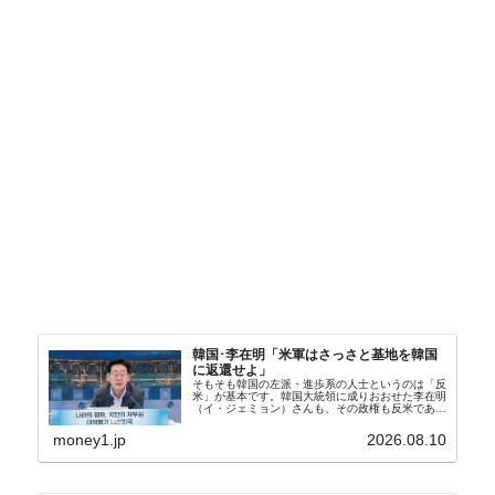
韓国･李在明「米軍はさっさと基地を韓国
に返還せよ」
そもそも韓国の左派・進歩系の人士というのは「反
米」が基本です。韓国大統領に成りおおせた李在明
（イ・ジェミョン）さんも、その政権も反米であ
り、親北・親中国が基本路線。ボンクラの安圭伯
（アン・ギュベク）さんが国防部長（長官）を努め
money1.jp
2026.08.10
ていることもあ...