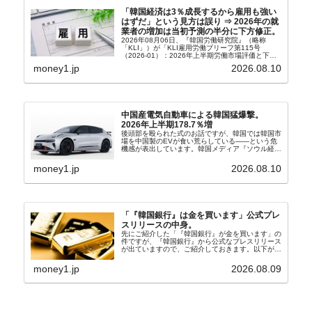
「韓国経済は3％成長するから雇用も強い
はずだ」という見方は誤り ⇒ 2026年の就
業者の増加は当初予測の半分に下方修正。
2026年08月06日、『韓国労働研究院』（略称
「KLI」）が「KLI雇用労働ブリーフ第115号
（2026-01）：2026年上半期労働市場評価と下半
期労働市場展望」を公表しました。Money1でも何
money1.jp
2026.08.10
度もご紹介していますが、政府が何よりも大...
中国産電気自動車による韓国猛爆撃。
2026年上半期178.7％増
後頭部を殴られた式のお話ですが、韓国では韓国市
場を中国製のEVが食い荒らしている――という危
機感が表出しています。韓国メディア『ソウル経
済』の記事から一部を以下に引きます。記事タイト
ルは「中国EVの大攻勢…東風もプジョーと手を組
money1.jp
2026.08.10
み韓国進出」...
「『韓国銀行』は金を買います」公式プレ
スリリースの中身。
先にご紹介した「『韓国銀行』が金を買います」の
件ですが、『韓国銀行』から公式なプレスリリース
が出ていますので、ご紹介しておきます。以下が全
文和訳です。表題：韓国銀行、国内生産金の買い入
れ協力体制を構築□『韓国銀行』は、国内生産金の
money1.jp
2026.08.09
買い入れに...