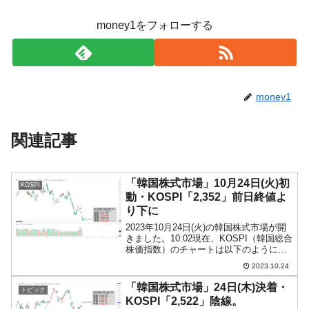
在韓米国大使スティールが着韓！⇒ さっそ
『Money1』
く空港に詰めかけ「出て行け！」「極右勢力」のプラカー
money1をフォローする
ドを掲げる「在韓反米勢力」
韓国政府「2035年までに18.4GW規模のAIデ
『Money1』
ータセンター整備」⇒ だから無理だってば。
JPモルガン「韓国レバレッジETFの清算は
『Money1』
money1
ほぼ終わった」
韓国『国民年金公団』株価暴落で200兆蒸
『Money1』
関連記事
発。
日本の誇る海洋資源調査船『白嶺』は先進技術の
Fact1
「韓国株式市場」10月24日(火)初
塊！
KOSPI
動・KOSPI「2,352」前日終値よ
夏の甲子園、優勝校を最も多く輩出している都道
Fact1
り下に
府県とは？
2023年10月24日(火)の韓国株式市場が開
きました。10:02現在、KOSPI（韓国総合
今話題の「楽天ライオンズ」とは？
Fact1
株価指数）のチャートは以下のようにな
っています（チャートは
2023.10.24
奇跡の毛色「白毛馬」とは？
Fact1
『Investing.com』より引用）。上げて始
まったのですが、前日終値より下にいき
「韓国株式市場」24日(木)決着・
トピック
全て勝つといくら？ 競馬GI競走で勝利騎手がもら
Fact1
まし...
KOSPI「2,522」陰線。
える賞金とは？