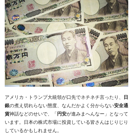
韓国07月･物価指数「2.8％」に低下 ⇒ 実は
『Money1』
コアコアは上がった。
韓国･猛暑でソウル市全域「猛暑重大警報」
『Money1』
発令。李在明「猛暑・干ばつ対処状況点検会議」
【日本市場再挑戦中】韓国『現代自動車』
『Money1』
07月販売台数は去年のほぼ半分「71台」しか売れなかっ
た。『起亜』は9台だけ
韓国「信用赦免を何回やっても、何回やっ
『Money1』
ても」⇒ 257万人赦免したのに60万人がまた延滞者に転
落！
韓国K9専用砲弾･装薬自動供給装甲車両･珍
『Money1』
兵器「K10」が改良に乗り出す。
アメリカ・トランプ大統領が口先でネチネチ言ったり、
日
韓国「2026年07月の輸出入」絶好調。半導
『Money1』
銀
の煮え切れらない態度、なんだかよく分からない
安全通
体だけで410億ドル、輸出全体の41％もある
貨
神話などのせいで、「
円安
が進みまへんなー」となって
韓国･李在明「青年層の雇用状況が悪い。せ
『Money1』
います。日本の株式市場に投資している皆さんはじりじり
や、若者に起業させよう」⇒ どんな雇用対策だソレ。
しているかもしれません。
【韓国の外貨準備】2026年07月は4,279億ド
『Money1』