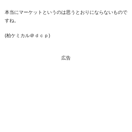
ル。外平債の発行「19.4億ドル」
本当にマーケットというのは思うとおりにならないもので
韓国「ここは北朝鮮なのか。選管がサーバ
『Money1』
すね。
ーにウソのデータを入力したのは明白だ」
韓国･李在明さっそく不動産対策で浅薄な発
『Money1』
(柏ケミカル＠ｄｃｐ)
言。
韓国は「中国と同じく」投資に不適格な国
『Money1』
だ。
広告
『韓国銀行』が「金の保有量を増やしま
『Money1』
す」⇒「金を経由するドル入手」手段ではないのか？
韓国･外為取引量「1日当たり1,214.4億ド
『Money1』
ル」まで拡大 ⇒ 海外資金の動きに強く左右される状態
韓国･帰ってきた李在明。李在明を支持しな
『Money1』
い「50.5％」に上昇
韓国大統領府ボンクラ政策室長が告発され
『Money1』
た ⇒ 国家が行った恐るべき株価操作であり、空前の国政壟
断