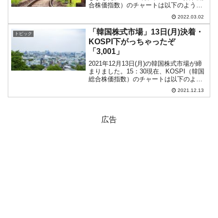
合株価指数）のチャートは以下のように
なっています（チャートは
2022.03.02
『Investing.com』より引用）。上がりま
せん。KOSPIは「2,696」です。投...
「韓国株式市場」13日(月)決着・
トピック
KOSPI下がっちゃったぞ
「3,001」
2021年12月13日(月)の韓国株式市場が締
まりました。15：30現在、KOSPI（韓国
総合株価指数）のチャートは以下のよう
になっています（チャートは
2021.12.13
『Investing.com』より引用）。陰転しま
した！ KOSPIは「3,001」まで...
広告