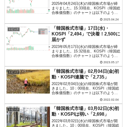
2025年04月24日(木)の韓国株式市場が締
まりました。15:33現在、KOSPI（韓国総
平成仮面ライダーの意外すぎるモチーフとは？
Fact1
合株価指数）のチャートは以下のように
なっています（チャートは
発表から2日で大崩壊、鳴かず飛ばずに終わりそう
Fact1
2025.04.24
『Investing.com』より引用）。投資家別
なスーパーリーグとは？
売買動向は以下です。⇒データ引用元：
「韓国株式市場」17日(水)・
トピック
『...
KOSPI「2,494」で決着！2,500に
日本人マスターズ挑戦の歴史。松山以前に最高位
Fact1
届かず
だった選手とは？
2023年05月17日(水)の韓国株式市場が締
甲子園通算本塁打、最多の清原に次いで多く打っ
Fact1
まりました。15:32現在、KOSPI（韓国総
合株価指数）のチャートは以下のように
ている意外な選手とは？
なっています（チャートは
2023.05.17
『Investing.com』より引用）。強い陽線
セレクトセールの高額取引馬が稼いだ金額とは？
Fact1
になりましたが「2,500」には届きま...
「韓国株式市場」02月04日(金)初
トピック
動・KOSPI連騰で「2,735」
2022年02月04日(金)の韓国株式市場が開
きました。10：00現在、KOSPI（韓国総
合株価指数）のチャートは以下のように
なっています（チャートは
2022.02.04
『Investing.com』より引用）。本日も陽
線で上昇していますが、上値は重いで
「韓国株式市場」03月02日(水)初
トピック
す。K...
動・KOSPIは弱い「2,698」
2022年03月02日(水)の韓国株式市場が開
きました。10：00現在、KOSPI（韓国総