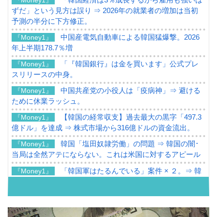
ずだ」という見方は誤り ⇒ 2026年の就業者の増加は当初
予測の半分に下方修正。
中国産電気自動車による韓国猛爆撃。2026
『Money1』
年上半期178.7％増
「『韓国銀行』は金を買います」公式プレ
『Money1』
スリリースの中身。
中国共産党の小役人は「疫病神」⇒ 避ける
『Money1』
ために休業ラッシュ。
【韓国の経常収支】過去最大の黒字「497.3
『Money1』
億ドル」を達成 ⇒ 株式市場から316億ドルの資金流出。
韓国「塩田奴隷労働」の問題 ⇒ 韓国の闇･
『Money1』
当局は全然アテにならない。これは米国に対するアピール
「韓国軍はたるんでいる」案件 × ２。⇒ 韓
『Money1』
国軍をダメにする最強タッグ「李在明 + 安圭伯」
韓国メディアが「韓国政府と李在明が吊る
『Money1』
される可能性もあるのでは」とほのめかす。