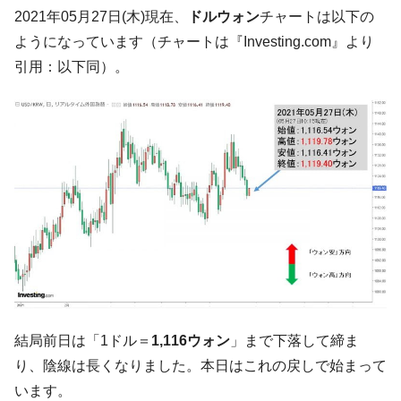
韓国「2026年07月の輸出入」絶好調。半導
『Money1』
2021年05月27日(木)現在、
ドルウォン
チャートは以下の
体だけで410億ドル、輸出全体の41％もある
ようになっています（チャートは『Investing.com』より
韓国･李在明「青年層の雇用状況が悪い。せ
『Money1』
引用：以下同）。
や、若者に起業させよう」⇒ どんな雇用対策だソレ。
【韓国の外貨準備】2026年07月は4,279億ド
『Money1』
ル。外平債の発行「19.4億ドル」
韓国「ここは北朝鮮なのか。選管がサーバ
『Money1』
ーにウソのデータを入力したのは明白だ」
韓国･李在明さっそく不動産対策で浅薄な発
『Money1』
言。
韓国は「中国と同じく」投資に不適格な国
『Money1』
だ。
『韓国銀行』が「金の保有量を増やしま
『Money1』
す」⇒「金を経由するドル入手」手段ではないのか？
結局前日は「1ドル＝
1,116ウォン
」まで下落して締ま
韓国･外為取引量「1日当たり1,214.4億ド
『Money1』
り、陰線は長くなりました。本日はこれの戻しで始まって
ル」まで拡大 ⇒ 海外資金の動きに強く左右される状態
います。
韓国･帰ってきた李在明。李在明を支持しな