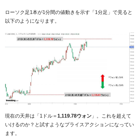
『Money1』
い「50.5％」に上昇
ローソク足1本が1分間の値動きを示す「1分足」で見ると
韓国大統領府ボンクラ政策室長が告発され
『Money1』
以下のようになります。
た ⇒ 国家が行った恐るべき株価操作であり、空前の国政壟
断
韓国･警察職員が「丸刈りになって抗議活
『Money1』
動」
中国だけが鉄鋼輸出を異常増加させる ⇒ 中
『Money1』
国の過剰生産が世界を蝕む。
韓国製造業「半導体絶好調」のウラで他業
『Money1』
種は全般的「不調」⇒ PSIが示す現況は決して良くない。
【米韓激突案件】韓国消費者院が『クーパ
『Money1』
ン』1人当たり賠償10万ウォンを認定 ⇒ 総額3兆7,000億
韓国で猛暑。南東部では干ばつ
『Money1』
現在の天井は「1ドル＝
1,119.78ウォン
」。これを超えて
韓国型イージス搭載の次世代駆逐艦
『Money1』
いけるのか？と試すようなプライスアクションになってい
「KDDX」1番艦、2032年竣工と公示
ます。
【対日本円】ウォン安が急進！ 日米の協調
『Money1』