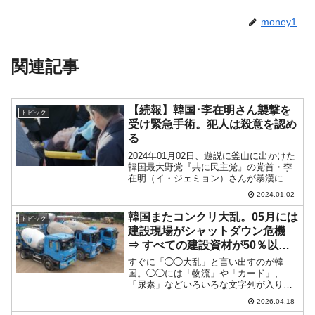
money1
関連記事
【続報】韓国･李在明さん襲撃を
トピック
受け緊急手術。犯人は殺意を認め
る
2024年01月02日、遊説に釜山に出かけた
韓国最大野党『共に民主党』の党首・李
在明（イ・ジェミョン）さんが暴漢に襲
われるという事件が起こりました。先の
2024.01.02
記事でご紹介したとおり、犯人は記者か
らの質問に答える李在明（イ・ジェミョ
韓国またコンクリ大乱。05月には
トピック
ン）さんに「サイ...
建設現場がシャットダウン危機
⇒ すべての建設資材が50％以上
急騰、窓枠が05月になくなるかも
すぐに「◯◯大乱」と言い出すのが韓
国。◯◯には「物流」や「カード」、
「尿素」などいろいろな文字列が入りま
す。多くの場合、大乱は需給バランスが
2026.04.18
おかしくなったときに発生します。「イ