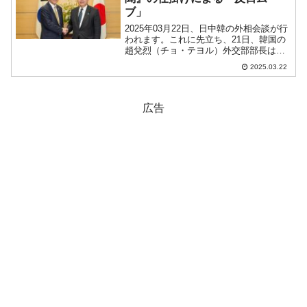
ブ」
2025年03月22日、日中韓の外相会談が行
われます。これに先立ち、21日、韓国の
趙兌烈（チョ・テヨル）外交部部長は、
日本の林芳正外務大臣と会談。↑いつ見て
2025.03.22
も大村崑さんみたいな顔の趙兌烈（チ
ョ・テヨル）外交部長官（左）。↑若い読
者は恐らく全...
広告