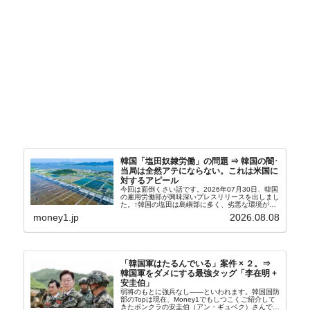
韓国「塩田奴隷労働」の問題 ⇒ 韓国の闇･
当局は全然アテにならない。これは米国に
対するアピール
今回は面倒くさい話です。2026年07月30日、韓国
の雇用労働部が興味深いプレスリリースを出しまし
た。↑韓国の塩田は島嶼部に多く、劣悪な環境が一
般に見られることが少ないため、事件の発覚を妨げ
money1.jp
2026.08.08
たといわれます（後述）。これは、いわゆる「塩田
奴隷...
「韓国軍はたるんでいる」案件 × ２。⇒
韓国軍をダメにする最強タッグ「李在明 +
安圭伯」
弱将のもとに強兵なし――といわれます。韓国国防
部のTopは現在、Money1でもしつこくご紹介して
きたボンクラの安圭伯（アン・ギュベク）さんで