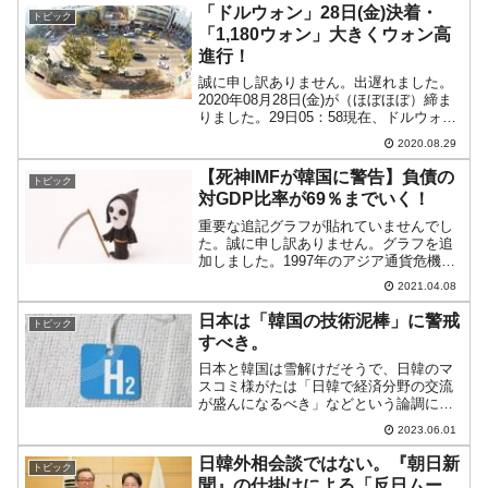
スラエル + アメリカ合衆国 vs イラン」
「ドルウォン」28日(金)決着・
トピック
の戦争で中東危機が発...
「1,180ウォン」大きくウォン高
進行！
誠に申し訳ありません。出遅れました。
2020年08月28日(金)が（ほぼほぼ）締ま
りました。29日05：58現在、ドルウォン
チャートは以下のようになっています
2020.08.29
（チャートは『Investing.com』より引
用：以下同）。長い陰線となり、大き...
【死神IMFが韓国に警告】負債の
トピック
対GDP比率が69％までいく！
重要な追記グラフが貼れていませんでし
た。誠に申し訳ありません。グラフを追
加しました。1997年のアジア通貨危機以
来、韓国では『IMF』（International
2021.04.08
Monetary Fundの略：国際通貨基金）を
しばしば「死神」と呼びます。...
日本は「韓国の技術泥棒」に警戒
トピック
すべき。
日本と韓国は雪解けだそうで、日韓のマ
スコミ様がたは「日韓で経済分野の交流
が盛んになるべき」などという論調にな
っています。しかし、韓国が求めている
2023.06.01
ことは「日本よ先端技術をよこせ（日本
から技術を取ろう）」です。二進も三進
日韓外相会談ではない。『朝日新
トピック
もいかない韓国が考えるこ...
聞』の仕掛けによる「反日ムー