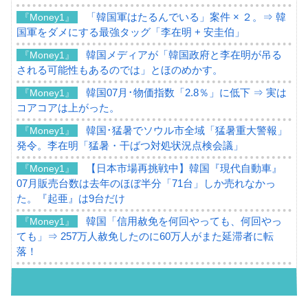
「韓国軍はたるんでいる」案件 × ２。⇒ 韓
『Money1』
国軍をダメにする最強タッグ「李在明 + 安圭伯」
韓国メディアが「韓国政府と李在明が吊る
『Money1』
される可能性もあるのでは」とほのめかす。
韓国07月･物価指数「2.8％」に低下 ⇒ 実は
『Money1』
コアコアは上がった。
韓国･猛暑でソウル市全域「猛暑重大警報」
『Money1』
発令。李在明「猛暑・干ばつ対処状況点検会議」
【日本市場再挑戦中】韓国『現代自動車』
『Money1』
07月販売台数は去年のほぼ半分「71台」しか売れなかっ
た。『起亜』は9台だけ
韓国「信用赦免を何回やっても、何回やっ
『Money1』
ても」⇒ 257万人赦免したのに60万人がまた延滞者に転
落！
韓国K9専用砲弾･装薬自動供給装甲車両･珍
『Money1』
兵器「K10」が改良に乗り出す。