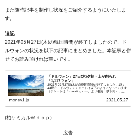
に韓国がいっちょがみしたのでは。
また随時記事を制作し状況をご紹介するようにいたしま
韓国政府『BYD』車への補助金を全廃 ⇒ 実
『Money1』
す。
は韓国で『BYD』車は売れている。6カ月で対前年同期比
1.9倍！
追記
在韓米国大使スティールが着韓！⇒ さっそ
『Money1』
2021年05月27日(木)の韓国時間が終了しましたので、ド
く空港に詰めかけ「出て行け！」「極右勢力」のプラカー
ルウォンの状況を以下の記事にまとめました。本記事と併
ドを掲げる「在韓反米勢力」
せてお読み頂ければ幸いです。
韓国政府「2035年までに18.4GW規模のAIデ
『Money1』
ータセンター整備」⇒ だから無理だってば。
「ドルウォン」27日(木)夕刻・上が削られ
JPモルガン「韓国レバレッジETFの清算は
『Money1』
「1,117ウォン」
ほぼ終わった」
2021年05月27日(木)の韓国時間※が終了しました。15：
43現在、ドルウォンチャートは以下のようになっています
（チャートは『Investing.com』より引用：以下同）。上が
韓国『国民年金公団』株価暴落で200兆蒸
『Money1』
削られてローソク足の実体部分が短くなりました。現在の
ところ...
money1.jp
2021.05.27
発。
韓国政府「ニセＫ-ブランドを通報しようキ
『Money1』
(柏ケミカル＠ｄｃｐ)
ャンペーン」⇒ あの名物教授も登場！
韓国「橋が落ちました」⇒ 耐久性「なさす
『Money1』
広告
ぎ」では。