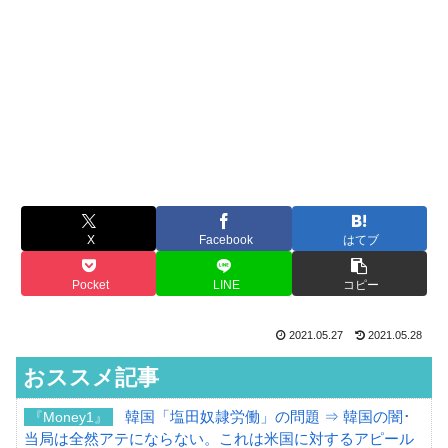
X
Facebook
はてブ
Pocket
LINE
コピー
2021.05.27
2021.05.28
おススメ記事
韓国「塩田奴隷労働」の問題 ⇒ 韓国の闇･
『Money1』
当局は全然アテにならない。これは米国に対するアピール