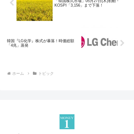
「韓国株式市場」05月27日(木)初動・
KOSPI「3,156」まで下落！
韓国『LG化学』株式が暴落！時価総額
「4兆」蒸発
ホーム
トピック