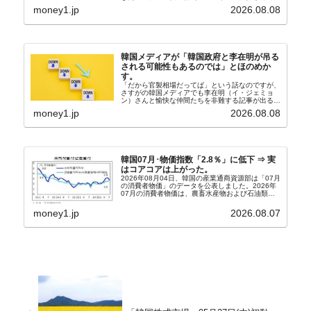
す。↑経済的無知蒙昧な李在明（イ・ジェミョン）
money1.jp
2026.08.08
さんと「韓国初の文官上がり」の国防部長官安圭伯
（アン...
韓国メディアが「韓国政府と李在明が吊る
される可能性もあるのでは」とほのめか
す。
「だから官製相場だってば」という話なのですが、
さすがの韓国メディアでも李在明（イ・ジェミョ
ン）さんと愉快な仲間たちを非難する記事が出るよ
うになっています。もちろん株価の暴落についてで
money1.jp
2026.08.08
『朝鮮日報』に面白い記事が出ています。「東西南
北」というコ...
韓国07月･物価指数「2.8％」に低下 ⇒ 実
はコアコアは上がった。
2026年08月04日、韓国の産業通商資源部は「07月
の消費者物価」のデータを公表しました。2026年
07月の消費者物価は、農畜水産物および石油類の
上昇率が鈍化したことなどにより、前年同月比
2.8％上昇（06月は3.2％）となり、上昇率は前...
money1.jp
2026.08.07