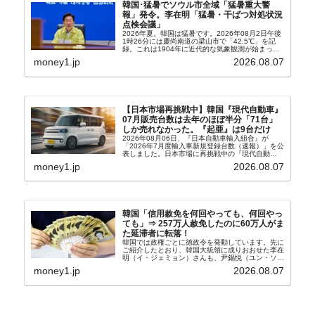
韓国･猛暑でソウル市全域「猛暑重大警
報」発令。李在明「猛暑・干ばつ対処状況
点検会議」
2026年夏。韓国は猛暑です。2026年08月2日午後
1時26分には慶尚南道の梁山市で「42.5℃」を記
録。これは1904年に近代的な気象観測が始まって
以来の韓国史上最高気温です。08月04日には、ソ
money1.jp
2026.08.07
ウル市全域への「猛暑重大警報」が発令され...
【日本市場再挑戦中】韓国『現代自動車』
07月販売台数は去年のほぼ半分「71台」
しか売れなかった。『起亜』は9台だけ
2026年08月06日、『日本自動車輸入組合』が
「2026年7月度輸入車新規登録台数（速報）」を公
表しました。日本市場に再挑戦中の『現代自動
車』、また日本市場を攻略したい『BYD』の販売
money1.jp
2026.08.07
台数はこの中に捉えられているはずです。先月から
は韓国の...
韓国「信用赦免を何回やっても、何回やっ
ても」⇒ 257万人赦免したのに60万人がま
た延滞者に転落！
韓国では政権ごとに徳政令を発動しています。先に
ご紹介したとおり、韓国大統領に成りおおせた李在
明（イ・ジェミョン）さんも、尹錫悦（ユン・ソギ
ョル）前政権が行った――「新出発基金」をバッド
money1.jp
2026.08.07
バンクにして不良債権の買い取りを行い、分割償還
や元利減免...