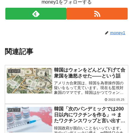
money1をフォローする
money1
関連記事
韓国はウォンをどんどん下げて合
トピック
衆国を激怒させた――という話
アメリカ合衆国は、韓国を為替操作国の
疑いをもって見ています。現在も監視対
象国のママです。韓国はかつてウォン安
誘導を行って合衆国を激怒させたことが
2022.05.25
あるのをご存じでしょうか。固定相場制
からバスケット制へ1945～1980年は韓国
韓国「次のパンデミックでは200
トピック
は固定相場制でし...
日以内にワクチンを作る」⇒ ま
たワクチンスワップと言い出すの
では……
韓国政府が面白いことをいっています。
次のパンデミックに備え、mRNAワクチ