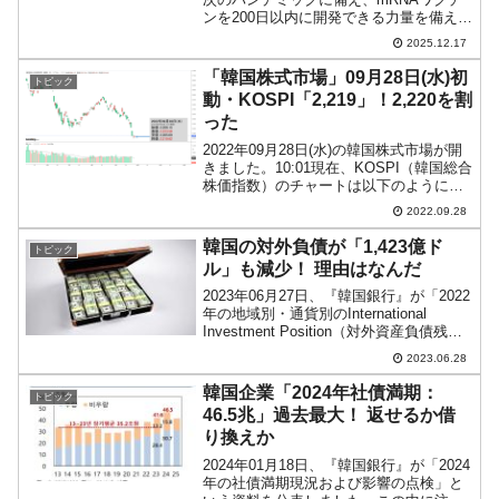
ンを200日以内に開発できる力量を備える
――そうです。↑保健福祉部、食品医薬品
2025.12.17
安全処の業務報告に出席する李在明
（イ・ジェミョン）さん。まさに「なに
「韓国株式市場」09月28日(水)初
トピック
笑わろてんねん」とい...
動・KOSPI「2,219」！2,220を割
った
2022年09月28日(水)の韓国株式市場が開
きました。10:01現在、KOSPI（韓国総合
株価指数）のチャートは以下のようにな
っています（チャートは
2022.09.28
『Investing.com』より引用）。下げて始
まりました。陽線ですがKOSPIは「2,...
韓国の対外負債が「1,423億ド
トピック
ル」も減少！ 理由はなんだ
2023年06月27日、『韓国銀行』が「2022
年の地域別・通貨別のInternational
Investment Position（対外資産負債残
高：略称「IIP」）」を公表しました（暫
2023.06.28
定版）。これは国際収支統計と異なり、
IIPですので...
韓国企業「2024年社債満期：
トピック
46.5兆」過去最大！ 返せるか借
り換えか
2024年01月18日、『韓国銀行』が「2024
年の社債満期現況および影響の点検」と