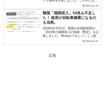
いう資料を公表しました。この中に注目
したいデータがあります。Money1でもご
2024.01.19
紹介してきた「韓国企業は負債を異常な
ほど増加させている」件に関するもので
韓国「国税収入」54兆も不足し
トピック
す。以...
た！ 政府が自転車操業になるの
も当然。
2024年01月31日、韓国の企画財政部が
「2023年の国税収入の実績（暫定)」を公
表しました。Money1でもしつこくご紹介
してきましたが、国税収入が対前年期比
2024.01.31
で大きく減少し、その結果、韓国政府は
中央銀行から短借したり、財政証券を発
行した...
広告