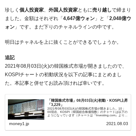
ドを掲げる「在韓反米勢力」
珍しく
個人投資家
、
外国人投資家
ともに
売り越し
で締まり
韓国政府「2035年までに18.4GW規模のAIデ
『Money1』
ータセンター整備」⇒ だから無理だってば。
ました。金額はそれぞれ「
4,647億ウォン
」と「
2,048億ウ
ォン
」です。まだ下りのチャネルラインの中です。
JPモルガン「韓国レバレッジETFの清算は
『Money1』
ほぼ終わった」
明日はチャネルを上に抜くことができるでしょうか。
韓国『国民年金公団』株価暴落で200兆蒸
『Money1』
発。
追記
韓国政府「ニセＫ-ブランドを通報しようキ
『Money1』
2021年08月03日(火)の韓国株式市場が開きましたので、
ャンペーン」⇒ あの名物教授も登場！
KOSPIチャートの初動状況を以下の記事にまとめまし
韓国「橋が落ちました」⇒ 耐久性「なさす
『Money1』
た。本記事と併せてお読み頂ければ幸いです。
ぎ」では。
韓国鉄鋼最大手『POSCO』ズブズブ沈む。
『Money1』
「韓国株式市場」08月03日(火)初動・KOSPI上昇
営業利益80.2％も減少
「3,229」
2021年08月03日(火)の韓国株式市場が開きました。10：
米国下院「韓国の公務員個人をターゲット
『Money1』
00現在、KOSPI（韓国総合株価指数）のチャートは以下の
ようになっています（チャートは『Investing.com』より引
にぶん殴る法案」提出！⇒ クーパン問題は合衆国企業に対
用）。KOSPIは上昇しています。現在のところ「3,2...
money1.jp
2021.08.03
する差別。許してはおかぬ
韓国ボンクラ政策室長･金容範、株価暴落に
『Money1』