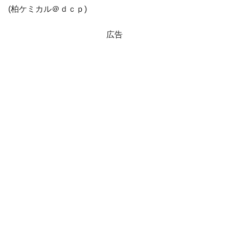
(柏ケミカル＠ｄｃｐ)
他人事のような発言。
韓国半導体『SKハイニックス』2026年2Qの
『Money1』
広告
業績「史上最高益」当期純利益は前年同期比13.4倍に。
韓国･加徳島新国際空港「またも暗礁」の危
『Money1』
機 ⇒ 10.7兆では損が出るからできない。
【速報】韓国株式市場の暴落・本日07月29
『Money1』
日(水)もサイドカー・サーキットブレイカーの二段コンボ
発動！
IT産業は人を雇用する効果は低い。全産業の
『Money1』
半分未満しか雇用を生まない
日本の誇る海洋資源調査船『白嶺』は先進技術の
Fact1
塊！
夏の甲子園、優勝校を最も多く輩出している都道
Fact1
府県とは？
今話題の「楽天ライオンズ」とは？
Fact1
奇跡の毛色「白毛馬」とは？
Fact1