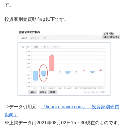
す。
中国だけが鉄鋼輸出を異常増加させる ⇒ 中
『Money1』
国の過剰生産が世界を蝕む。
投資家別売買動向は以下です。
韓国製造業「半導体絶好調」のウラで他業
『Money1』
種は全般的「不調」⇒ PSIが示す現況は決して良くない。
【米韓激突案件】韓国消費者院が『クーパ
『Money1』
ン』1人当たり賠償10万ウォンを認定 ⇒ 総額3兆7,000億
韓国で猛暑。南東部では干ばつ
『Money1』
韓国型イージス搭載の次世代駆逐艦
『Money1』
「KDDX」1番艦、2032年竣工と公示
【対日本円】ウォン安が急進！ 日米の協調
『Money1』
に韓国がいっちょがみしたのでは。
韓国政府『BYD』車への補助金を全廃 ⇒ 実
『Money1』
は韓国で『BYD』車は売れている。6カ月で対前年同期比
⇒データ引用元：
『finance.naver.com』「投資家別売買
1.9倍！
動向」
在韓米国大使スティールが着韓！⇒ さっそ
『Money1』
※
上掲データは2021年08月02日15：30現在のものです。
く空港に詰めかけ「出て行け！」「極右勢力」のプラカー