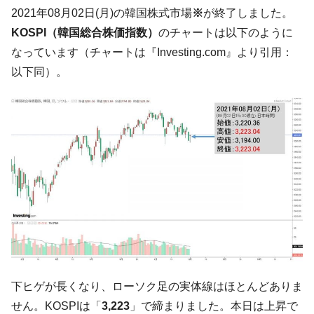
韓国「ここは北朝鮮なのか。選管がサーバ
『Money1』
2021年08月02日(月)の韓国株式市場
※
が終了しました。
ーにウソのデータを入力したのは明白だ」
KOSPI（韓国総合株価指数）
のチャートは以下のように
韓国･李在明さっそく不動産対策で浅薄な発
『Money1』
なっています（チャートは『Investing.com』より引用：
言。
以下同）。
韓国は「中国と同じく」投資に不適格な国
『Money1』
だ。
『韓国銀行』が「金の保有量を増やしま
『Money1』
す」⇒「金を経由するドル入手」手段ではないのか？
韓国･外為取引量「1日当たり1,214.4億ド
『Money1』
ル」まで拡大 ⇒ 海外資金の動きに強く左右される状態
韓国･帰ってきた李在明。李在明を支持しな
『Money1』
い「50.5％」に上昇
韓国大統領府ボンクラ政策室長が告発され
『Money1』
た ⇒ 国家が行った恐るべき株価操作であり、空前の国政壟
断
下ヒゲが長くなり、ローソク足の実体線はほとんどありま
韓国･警察職員が「丸刈りになって抗議活
『Money1』
動」
せん。KOSPIは「
3,223
」で締まりました。本日は上昇で