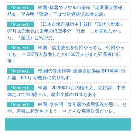
韓国･猛暑でソウル市全域「猛暑重大警報」
『Money1』
発令。李在明「猛暑・干ばつ対処状況点検会議」
【日本市場再挑戦中】韓国『現代自動車』
『Money1』
07月販売台数は去年のほぼ半分「71台」しか売れなかっ
た。『起亜』は9台だけ
韓国「信用赦免を何回やっても、何回やっ
『Money1』
ても」⇒ 257万人赦免したのに60万人がまた延滞者に転
落！
韓国K9専用砲弾･装薬自動供給装甲車両･珍
『Money1』
兵器「K10」が改良に乗り出す。
韓国「2026年07月の輸出入」絶好調。半導
『Money1』
体だけで410億ドル、輸出全体の41％もある
韓国･李在明「青年層の雇用状況が悪い。せ
『Money1』
や、若者に起業させよう」⇒ どんな雇用対策だソレ。
【韓国の外貨準備】2026年07月は4,279億ド
『Money1』
ル。外平債の発行「19.4億ドル」