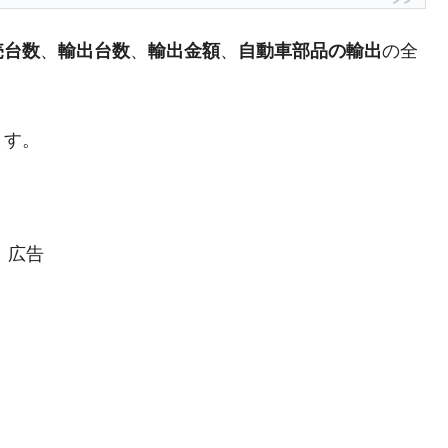
都道府県とは？
売台数
、
輸出台数
、
輸出金額
、
自動車部品の輸出
の全
がもらえる賞金とは？
ます。
？
りそうなスーパーリーグとは？
高位だった選手とは？
広告
打っている意外な選手とは？
は？