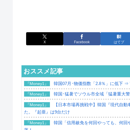
X
Facebook
はてブ
おススメ記事
韓国07月･物価指数「2.8％」に低下 
『Money1』
韓国･猛暑でソウル市全域「猛暑重大
『Money1』
【日本市場再挑戦中】韓国『現代自動車
『Money1』
た。『起亜』は9台だけ
韓国「信用赦免を何回やっても、何回や
『Money1』
落！