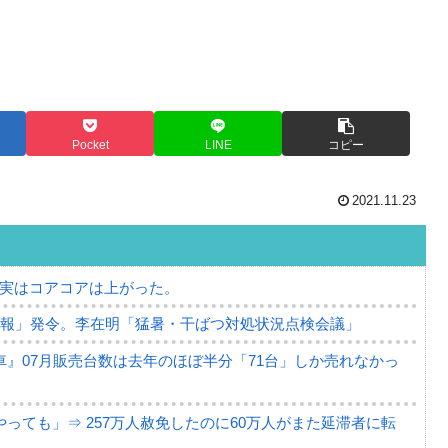
Pocket
LINE
コピー
2021.11.23
⇒ 実はコアコアは上がった。
警報」発令。李在明「猛暑・干ばつ対処状況点検会議」
』07月販売台数は去年のほぼ半分「71台」しか売れなかっ
っても」⇒ 257万人赦免したのに60万人がまた延滞者に転