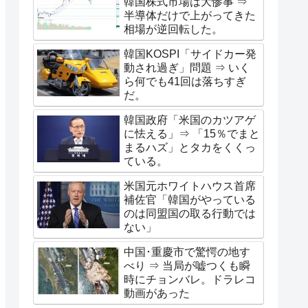
韓国株式市場は大惨事 ⇒
半導体だけで上がってきた
相場が逆回転した。
韓国KOSPI「サイドカー発
動され過ぎ」問題 ⇒ いく
ら何でも41回は落ちすぎ
だ。
韓国政府「米国のカツアゲ
に怯える」⇒ 「15％でまと
まるハズ」とタカをくくっ
ている。
米国元ホワイトハウス首席
補佐官「韓国がやっている
のは同盟国の取る行動では
ない」
中国･重慶市で驚愕の地す
べり ⇒ 当局が嘘つくも瞬
時にチョンバレ。ドラレコ
動画があった