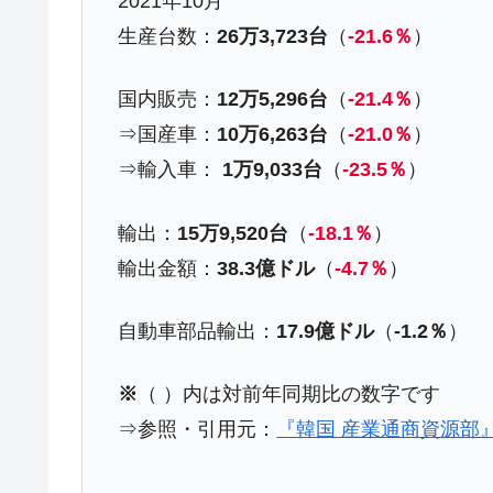
2021年10月
韓国『国民年金公団』株価暴落で200
『Money1』
生産台数：
26万3,723台
（
-21.6％
）
韓国政府「ニセＫ-ブランドを通報しよ
『Money1』
国内販売：
12万5,296台
（
-21.4％
）
韓国「橋が落ちました」⇒ 耐久性「な
『Money1』
⇒国産車：
10万6,263台
（
-21.0％
）
韓国鉄鋼最大手『POSCO』ズブズブ沈
『Money1』
⇒輸入車：
1万9,033台
（
-23.5％
）
米国下院「韓国の公務員個人をターゲ
『Money1』
する差別。許してはおかぬ
輸出：
15万9,520台
（
-18.1％
）
韓国ボンクラ政策室長･金容範、株価
『Money1』
輸出金額：
38.3億ドル
（
-4.7％
）
韓国半導体『SKハイニックス』2026
『Money1』
自動車部品輸出：
17.9億ドル
（
-1.2％
）
韓国･加徳島新国際空港「またも暗礁」の
『Money1』
【速報】韓国株式市場の暴落・本日07
『Money1』
※
（ ）内は対前年同期比の数字です
発動！
⇒参照・引用元：
『韓国 産業通商資源部
IT産業は人を雇用する効果は低い。全
『Money1』
日本の誇る海洋資源調査船『白嶺』は先進技
Fact1