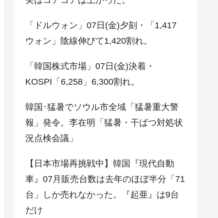
「ドルウォン」07日(金)夕刻・「1,417
ウォン」陰線伸びて1,420割れ。
「韓国株式市場」07日(金)決着・
KOSPI「6,258」6,300割れ。
韓国･猛暑でソウル市全域「猛暑重大警
報」発令。李在明「猛暑・干ばつ対処状
況点検会議」
【日本市場再挑戦中】韓国『現代自動
車』07月販売台数は去年のほぼ半分「71
台」しか売れなかった。『起亜』は9台
だけ