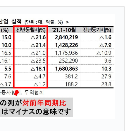
議活動」
⇒ 中国の過剰生産が世界を蝕む。
業種は全般的「不調」⇒ PSIが示す現況は決して良くない。
ン』1人当たり賠償10万ウォンを認定 ⇒ 総額3兆7,000億
DX」1番艦、2032年竣工と公示
の協調に韓国がいっちょがみしたのでは。
⇒ 実は韓国で『BYD』車は売れている。6カ月で対前年同期比
さっそく空港に詰めかけ「出て行け！」「極右勢力」のプラカー
模のAIデータセンター整備」⇒ だから無理だってば。
清算はほぼ終わった」