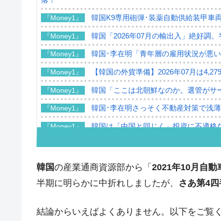
韓国K9専用砲弾･装薬自動供給装甲車両
『Money1』
韓国「2026年07月の輸出入」絶好調
『Money1』
韓国･李在明「青年層の雇用状況が悪い
『Money1』
【韓国の外貨準備】2026年07月は4,2
『Money1』
韓国「ここは北朝鮮なのか。選管がサ
『Money1』
韓国･李在明さっそく不動産対策で浅
『Money1』
韓国は「中国と同じく」投資に不適格
『Money1』
『韓国銀行』が「金の保有量を増やし
『Money1』
韓国･外為取引量「1日当たり1,214.
『Money1』
韓国
の産業通商資源部から「
2021年10月自
韓国･帰ってきた李在明。李在明を支持し
『Money1』
半期に明らかに中折れしましたが、
さあ第4
韓国大統領府ボンクラ政策室長が告発さ
『Money1』
壟断
結論からいえばよくありません。以下をご覧