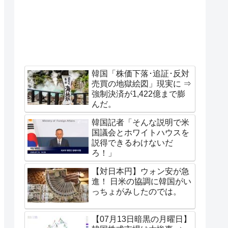
韓国「株価下落･追証･反対
売買の地獄絵図」現実に ⇒
強制決済が1,422億まで膨
んだ。
韓国記者「そんな説明で米
国議会とホワイトハウスを
説得できるわけないだ
ろ！」
【対日本円】ウォン安が急
進！ 日米の協調に韓国がい
っちょがみしたのでは。
【07月13日暗黒の月曜日】