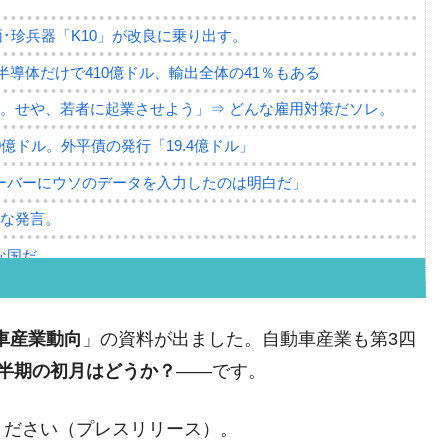
･珍兵器「K10」が改良に乗り出す。
。半導体だけで410億ドル、輸出全体の41％もある
。せや、若者に起業させよう」⇒ どんな雇用対策だソレ。
79億ドル。外平債の発行「19.4億ドル」
ーバーにウソのデータを入力したのは明白だ」
薄な発言。
な国だ。
ます」⇒「金を経由するドル入手」手段ではないのか？
4億ドル」まで拡大 ⇒ 海外資金の動きに強く左右される状態
動車産業動向
」の資料が出ました。自動車産業も第3四
ない「50.5％」に上昇
四半期の初月はどうか？
――です。
れた ⇒ 国家が行った恐るべき株価操作であり、空前の国政
ください（プレスリリース）。