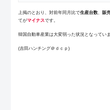
夏の甲子園、優勝校を最も多く輩出している
Fact1
上掲のとおり、対前年同月比で
生産台数
、
販
今話題の「楽天ライオンズ」とは？
Fact1
てが
マイナス
です。
奇跡の毛色「白毛馬」とは？
Fact1
全て勝つといくら？ 競馬GI競走で勝利騎手
Fact1
韓国自動車産業は大変弱った状況となってい
平成仮面ライダーの意外すぎるモチーフとは
Fact1
(吉田ハンチング＠ｄｃｐ)
発表から2日で大崩壊、鳴かず飛ばずに終わ
Fact1
日本人マスターズ挑戦の歴史。松山以前に最
Fact1
甲子園通算本塁打、最多の清原に次いで多く
Fact1
セレクトセールの高額取引馬が稼いだ金額と
Fact1