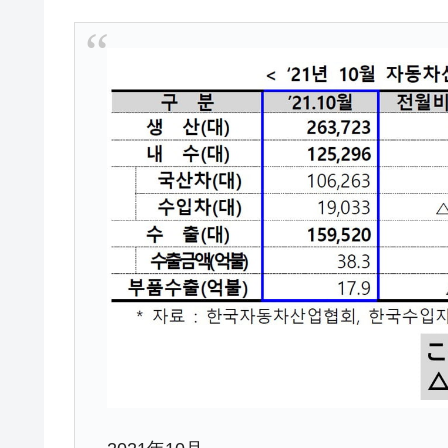
韓国･警察職員が「丸刈りになって抗
『Money1』
中国だけが鉄鋼輸出を異常増加させる 
『Money1』
韓国製造業「半導体絶好調」のウラで他
『Money1』
【米韓激突案件】韓国消費者院が『クーパ
『Money1』
韓国で猛暑。南東部では干ばつ
『Money1』
韓国型イージス搭載の次世代駆逐艦「KD
『Money1』
【対日本円】ウォン安が急進！ 日米
『Money1』
韓国政府『BYD』車への補助金を全廃 
『Money1』
1.9倍！
在韓米国大使スティールが着韓！⇒ 
『Money1』
ドを掲げる「在韓反米勢力」
韓国政府「2035年までに18.4GW規
『Money1』
JPモルガン「韓国レバレッジETFの
『Money1』