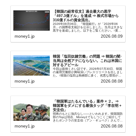
【韓国の経常収支】過去最大の黒字
「497.3億ドル」を達成 ⇒ 株式市場から
316億ドルの資金流出。
2026年08月06日、『韓国銀行』が「2026年06
月」の国際収支統計を公示しました。当月は大きな
黒字を達成しました。以下をご覧ください。↑黄色
の傾向ペンでフォーカスしているのが2026年06月
money1.jp
2026.08.09
の経常収支です。2026年06月貿易収支：4...
韓国「塩田奴隷労働」の問題 ⇒ 韓国の闇･
当局は全然アテにならない。これは米国に
対するアピール
今回は面倒くさい話です。2026年07月30日、韓国
の雇用労働部が興味深いプレスリリースを出しまし
た。↑韓国の塩田は島嶼部に多く、劣悪な環境が一
般に見られることが少ないため、事件の発覚を妨げ
money1.jp
2026.08.08
たといわれます（後述）。これは、いわゆる「塩田
奴隷...
「韓国軍はたるんでいる」案件 × ２。⇒
韓国軍をダメにする最強タッグ「李在明 +
安圭伯」
弱将のもとに強兵なし――といわれます。韓国国防
部のTopは現在、Money1でもしつこくご紹介して
きたボンクラの安圭伯（アン・ギュベク）さんで
す。↑経済的無知蒙昧な李在明（イ・ジェミョン）
money1.jp
2026.08.08
さんと「韓国初の文官上がり」の国防部長官安圭伯
（アン...