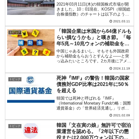
2021年03月11日(木)の韓国株式市場が開
きました。10：01現在、KOSPI（韓国総
合株価指数）のチャートは以下のように
なっています（チャートは
2021.03.11
『Investing.com』より引用）。本日は上
昇しています！ 「3,000」には達して...
「韓国企業は米国から64億ドルも
トピック
らい損なうかも」と嘆き節。「毎
年5兆～10兆ウォンの補助金をも
らいたかった」
中国じゃあるまいし、そもそも外国政府
から補助金もらおうとすんなよ――と突
っ込みたいところです。2カ月後にアメリ
カ合衆国ではトランプ大統領が再登板し
2024.11.19
ますが、韓国が心配しているのは――バ
イデン政権が推進したIRA（インフレ削
死神『IMF』の警告！韓国の国家
トピック
減法）の補助金がすっ...
債務対GDP比率は2021年に50％
を超える
韓国では死神と呼ばれる『IMF』
（International Monetary Fundの略：国際
通貨基金）の「世界経済見通し」リポー
トによれば、韓国の「国家債務対GDP比
2021.02.09
率」は本年中に50％を超えると予測して
います。『IMF』による韓国国...
韓国「文在寅の娘」無許可で宿泊
トピック
業運営を認める。「2年以下の懲
役または2,000万ウォン以下の罰