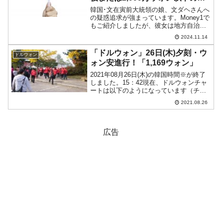
金」可能性
韓国･文在寅前大統領の娘、文ダヘさんへ
の疑惑追求が強まっています。Money1で
もご紹介しましたが、彼女は地方自治体
の認可を得ずにAirbnbで住宅の貸し出し
2024.11.14
を行い※、売上を上げていた――という
疑惑が呈されていました。※済州市翰林
「ドルウォン」26日(木)夕刻・ウ
ドルウォン
邑ハルリム...
ォン安進行！「1,169ウォン」
2021年08月26日(木)の韓国時間※が終了
しました。15：42現在、ドルウォンチャ
ートは以下のようになっています（チャ
ートは『Investing.com』より引用：以下
2021.08.26
同）。陽線が長くなりました。ウォン安
方向へ進行し一時「1,171ウォ...
広告