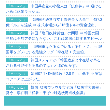
中国共産党の小役人は「疫病神」⇒ 避ける
『Money1』
ために休業ラッシュ。
【韓国の経常収支】過去最大の黒字「497.3
『Money1』
億ドル」を達成 ⇒ 株式市場から316億ドルの資金流出。
韓国「塩田奴隷労働」の問題 ⇒ 韓国の闇･
『Money1』
当局は全然アテにならない。これは米国に対するアピール
「韓国軍はたるんでいる」案件 × ２。⇒ 韓
『Money1』
国軍をダメにする最強タッグ「李在明 + 安圭伯」
韓国メディアが「韓国政府と李在明が吊る
『Money1』
される可能性もあるのでは」とほのめかす。
韓国07月･物価指数「2.8％」に低下 ⇒ 実は
『Money1』
コアコアは上がった。
韓国･猛暑でソウル市全域「猛暑重大警報」
『Money1』
発令。李在明「猛暑・干ばつ対処状況点検会議」
【日本市場再挑戦中】韓国『現代自動車』
『Money1』
07月販売台数は去年のほぼ半分「71台」しか売れなかっ