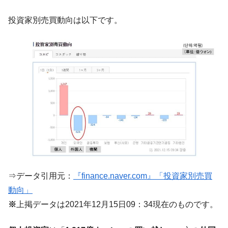
『Money1』
だ。
投資家別売買動向は以下です。
『韓国銀行』が「金の保有量を増やしま
『Money1』
す」⇒「金を経由するドル入手」手段ではないのか？
韓国･外為取引量「1日当たり1,214.4億ド
『Money1』
ル」まで拡大 ⇒ 海外資金の動きに強く左右される状態
韓国･帰ってきた李在明。李在明を支持しな
『Money1』
い「50.5％」に上昇
韓国大統領府ボンクラ政策室長が告発され
『Money1』
た ⇒ 国家が行った恐るべき株価操作であり、空前の国政壟
断
韓国･警察職員が「丸刈りになって抗議活
『Money1』
動」
⇒データ引用元：
『finance.naver.com』「投資家別売買
中国だけが鉄鋼輸出を異常増加させる ⇒ 中
『Money1』
動向」
国の過剰生産が世界を蝕む。
※
上掲データは2021年12月15日09：34現在のものです。
韓国製造業「半導体絶好調」のウラで他業
『Money1』
種は全般的「不調」⇒ PSIが示す現況は決して良くない。