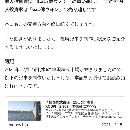
個人投資家
は「
1,217億ウォン
」の
買い越し
。一方の
外国
【米韓激突案件】韓国消費者院が『クーパ
『Money1』
人投資家
は「
621億ウォン
」の
売り越し
です。
ン』1人当たり賠償10万ウォンを認定 ⇒ 総額3兆7,000億
韓国で猛暑。南東部では干ばつ
『Money1』
本日もこの売買方向が終日続くでしょうか。
韓国型イージス搭載の次世代駆逐艦
『Money1』
「KDDX」1番艦、2032年竣工と公示
また動きがありましたら、随時記事を制作し状況をご紹介
【対日本円】ウォン安が急進！ 日米の協調
『Money1』
するようにいたします。
に韓国がいっちょがみしたのでは。
追記
韓国政府『BYD』車への補助金を全廃 ⇒ 実
『Money1』
は韓国で『BYD』車は売れている。6カ月で対前年同期比
2021年12月15日(水)の韓国株式市場が締まりましたので
1.9倍！
以下の記事を制作いたしました。本記事と併せてお読み頂
在韓米国大使スティールが着韓！⇒ さっそ
『Money1』
ければ幸いです。
く空港に詰めかけ「出て行け！」「極右勢力」のプラカー
ドを掲げる「在韓反米勢力」
「韓国株式市場」15日(水)決着・
KOSPI「2,989」で微妙にアゲる
韓国政府「2035年までに18.4GW規模のAIデ
『Money1』
2021年12月15日(水)の韓国株式市場が締まりました。
ータセンター整備」⇒ だから無理だってば。
15：31現在、KOSPI（韓国総合株価指数）のチャートは
以下のようになっています（チャートは『Investing.com』
より引用）。前日よりも上げましたが……。わずかにアゲ
JPモルガン「韓国レバレッジETFの清算は
『Money1』
ただけ...
money1.jp
2021.12.15
ほぼ終わった」