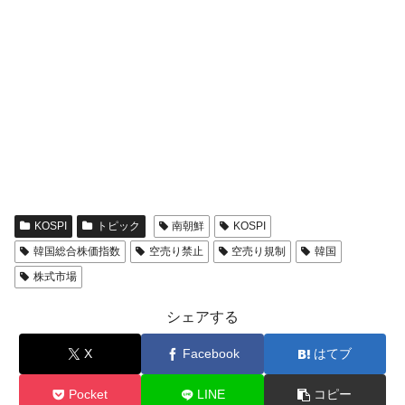
KOSPI
トピック
南朝鮮
KOSPI
韓国総合株価指数
空売り禁止
空売り規制
韓国
株式市場
シェアする
X
Facebook
はてブ
Pocket
LINE
コピー