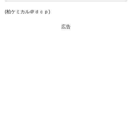
韓国『国民年金公団』株価暴落で200兆蒸
『Money1』
(柏ケミカル＠ｄｃｐ)
発。
韓国政府「ニセＫ-ブランドを通報しようキ
『Money1』
広告
ャンペーン」⇒ あの名物教授も登場！
韓国「橋が落ちました」⇒ 耐久性「なさす
『Money1』
ぎ」では。
韓国鉄鋼最大手『POSCO』ズブズブ沈む。
『Money1』
営業利益80.2％も減少
日本の誇る海洋資源調査船『白嶺』は先進技術の
Fact1
塊！
夏の甲子園、優勝校を最も多く輩出している都道
Fact1
府県とは？
今話題の「楽天ライオンズ」とは？
Fact1
奇跡の毛色「白毛馬」とは？
Fact1
全て勝つといくら？ 競馬GI競走で勝利騎手がもら
Fact1