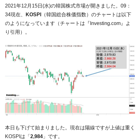
た。『起亜』は9台だけ
2021年12月15日(水)の韓国株式市場が開きました。09：
韓国「信用赦免を何回やっても、何回やっ
『Money1』
34現在、
KOSPI
（韓国総合株価指数）のチャートは以下
ても」⇒ 257万人赦免したのに60万人がまた延滞者に転
のようになっています（チャートは『Investing.com』よ
落！
り引用）。
韓国K9専用砲弾･装薬自動供給装甲車両･珍
『Money1』
兵器「K10」が改良に乗り出す。
韓国「2026年07月の輸出入」絶好調。半導
『Money1』
体だけで410億ドル、輸出全体の41％もある
韓国･李在明「青年層の雇用状況が悪い。せ
『Money1』
や、若者に起業させよう」⇒ どんな雇用対策だソレ。
【韓国の外貨準備】2026年07月は4,279億ド
『Money1』
ル。外平債の発行「19.4億ドル」
韓国「ここは北朝鮮なのか。選管がサーバ
『Money1』
ーにウソのデータを入力したのは明白だ」
韓国･李在明さっそく不動産対策で浅薄な発
『Money1』
本日も下げて始まりました。現在は陽線ですが上値は重く
言。
KOSPIは「
2,984
」です。
韓国は「中国と同じく」投資に不適格な国