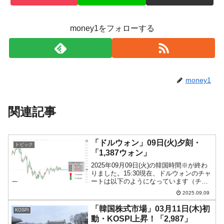
money1をフォローする
money1
関連記事
「ドルウォン」09日(火)夕刻・
トピック
「1,387ウォン」
2025年09月09日(火)の韓国時間※が終わ
りました。15:30現在、ドルウォンのチャ
ートは以下のようになっています（チャ
ートは『Investing.com』より引用）。現
2025.09.09
在のところ「1ドル＝1,387ウォン」近辺
の攻防となっています。ロ...
「韓国株式市場」03月11日(木)初
KOSPI
動・KOSPI上昇！「2,987」