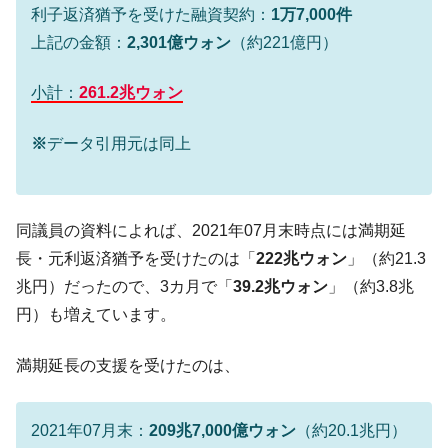
利子返済猶予を受けた融資契約：
1万7,000件
全て勝つといくら？ 競馬GI競走で勝利騎手がもら
Fact1
上記の金額：
2,301億ウォン
（約221億円）
える賞金とは？
平成仮面ライダーの意外すぎるモチーフとは？
Fact1
小計：
261.2兆ウォン
発表から2日で大崩壊、鳴かず飛ばずに終わりそう
Fact1
なスーパーリーグとは？
※
データ引用元は同上
日本人マスターズ挑戦の歴史。松山以前に最高位
Fact1
だった選手とは？
甲子園通算本塁打、最多の清原に次いで多く打っ
Fact1
同議員の資料によれば、2021年07月末時点には満期延
ている意外な選手とは？
長・元利返済猶予を受けたのは「
222兆ウォン
」（約21.3
セレクトセールの高額取引馬が稼いだ金額とは？
Fact1
兆円）だったので、3カ月で「
39.2兆ウォン
」（約3.8兆
円）も増えています。
満期延長の支援を受けたのは、
2021年07月末：
209兆7,000億ウォン
（約20.1兆円）