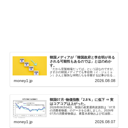
韓国メディアが「韓国政府と李在明が吊る
される可能性もあるのでは」とほのめか
す。
「だから官製相場だってば」という話なのですが、
さすがの韓国メディアでも李在明（イ・ジェミョ
ン）さんと愉快な仲間たちを非難する記事が出るよ
うになっています。もちろん株価の暴落についてで
money1.jp
2026.08.08
『朝鮮日報』に面白い記事が出ています。「東西南
北」というコ...
韓国07月･物価指数「2.8％」に低下 ⇒ 実
はコアコアは上がった。
2026年08月04日、韓国の産業通商資源部は「07月
の消費者物価」のデータを公表しました。2026年
07月の消費者物価は、農畜水産物および石油類の
上昇率が鈍化したことなどにより、前年同月比
2.8％上昇（06月は3.2％）となり、上昇率は前...
money1.jp
2026.08.07