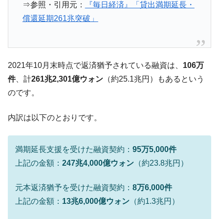
⇒参照・引用元：
『毎日経済』「貸出満期延長・
する差別。許してはおかぬ
償還延期261兆突破」
韓国ボンクラ政策室長･金容範、株価暴落に
『Money1』
他人事のような発言。
韓国半導体『SKハイニックス』2026年2Qの
『Money1』
業績「史上最高益」当期純利益は前年同期比13.4倍に。
2021年10月末時点で返済猶予されている融資は、
106万
件
、計
261兆2,301億ウォン
（約25.1兆円）もあるという
韓国･加徳島新国際空港「またも暗礁」の危
『Money1』
機 ⇒ 10.7兆では損が出るからできない。
のです。
【速報】韓国株式市場の暴落・本日07月29
『Money1』
内訳は以下のとおりです。
日(水)もサイドカー・サーキットブレイカーの二段コンボ
発動！
日本の誇る海洋資源調査船『白嶺』は先進技術の
Fact1
満期延長支援を受けた融資契約：
95万5,000件
塊！
上記の金額：
247兆4,000億ウォン
（約23.8兆円）
夏の甲子園、優勝校を最も多く輩出している都道
Fact1
府県とは？
元本返済猶予を受けた融資契約：
8万6,000件
今話題の「楽天ライオンズ」とは？
Fact1
上記の金額：
13兆6,000億ウォン
（約1.3兆円）
奇跡の毛色「白毛馬」とは？
Fact1