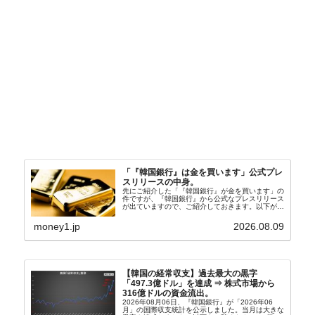
「『韓国銀行』は金を買います」公式プレ
スリリースの中身。
先にご紹介した「『韓国銀行』が金を買います」の
件ですが、『韓国銀行』から公式なプレスリリース
が出ていますので、ご紹介しておきます。以下が全
文和訳です。表題：韓国銀行、国内生産金の買い入
れ協力体制を構築□『韓国銀行』は、国内生産金の
money1.jp
2026.08.09
買い入れに...
【韓国の経常収支】過去最大の黒字
「497.3億ドル」を達成 ⇒ 株式市場から
316億ドルの資金流出。
2026年08月06日、『韓国銀行』が「2026年06
月」の国際収支統計を公示しました。当月は大きな