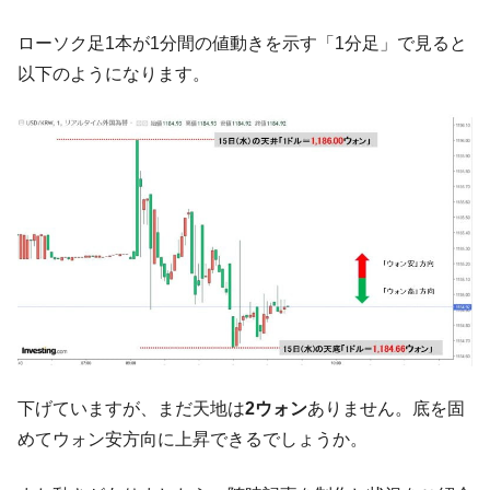
『Money1』
だ。
ローソク足1本が1分間の値動きを示す「1分足」で見ると
『韓国銀行』が「金の保有量を増やしま
『Money1』
以下のようになります。
す」⇒「金を経由するドル入手」手段ではないのか？
韓国･外為取引量「1日当たり1,214.4億ド
『Money1』
ル」まで拡大 ⇒ 海外資金の動きに強く左右される状態
韓国･帰ってきた李在明。李在明を支持しな
『Money1』
い「50.5％」に上昇
韓国大統領府ボンクラ政策室長が告発され
『Money1』
た ⇒ 国家が行った恐るべき株価操作であり、空前の国政壟
断
韓国･警察職員が「丸刈りになって抗議活
『Money1』
動」
中国だけが鉄鋼輸出を異常増加させる ⇒ 中
『Money1』
下げていますが、まだ天地は
2ウォン
ありません。底を固
国の過剰生産が世界を蝕む。
めてウォン安方向に上昇できるでしょうか。
韓国製造業「半導体絶好調」のウラで他業
『Money1』
種は全般的「不調」⇒ PSIが示す現況は決して良くない。