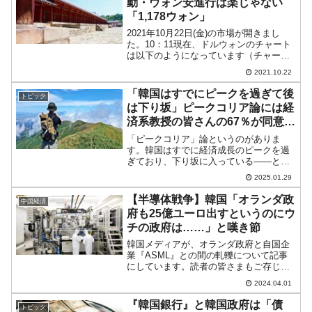
動・ウォン安進行は楽じゃない
「1,178ウォン」
2021年10月22日(金)の市場が開きまし
た。10：11現在、ドルウォンのチャート
は以下のようになっています（チャート
は『Investing.com』より引用）。うっす
2021.10.22
ら陽線です。一時「1ドル＝1,180ウォ
ン」まで達していますが、ウォン...
「韓国はすでにピークを過ぎて後
トピック
は下り坂」ピークコリア論には経
済系教授の皆さんの67％が同意す
る。
「ピークコリア」論というのがありま
す。韓国はすでに経済成長のピークを過
ぎており、下り坂に入っている――とい
う説です。一応「説」とご紹介しておき
2025.01.29
ますが――事実です。Money1ではもう2
年前の上掲記事でご紹介しましたが、
【半導体戦争】韓国「オランダ政
中国経済
2025年になり「韓国...
府も25億ユーロ出すというのにウ
チの政府は……」と嘆き節
韓国メディアが、オランダ政府と自国企
業『ASML』との間の軋轢について記事
にしています。読者の皆さまもご存じの
とおり、『ASML』は半導体製造用の露
2024.04.01
光装置で世界的な技術を有し、
『ASML』の露光装置がないと、半導体
『韓国銀行』と韓国政府は「債
トピック
製造企業は困ったことになり...