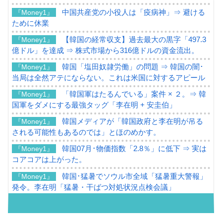
中国共産党の小役人は「疫病神」⇒ 避ける
『Money1』
ために休業
【韓国の経常収支】過去最大の黒字「497.3
『Money1』
億ドル」を達成 ⇒ 株式市場から316億ドルの資金流出。
韓国「塩田奴隷労働」の問題 ⇒ 韓国の闇･
『Money1』
当局は全然アテにならない。これは米国に対するアピール
「韓国軍はたるんでいる」案件 × ２。⇒ 韓
『Money1』
国軍をダメにする最強タッグ「李在明 + 安圭伯」
韓国メディアが「韓国政府と李在明が吊る
『Money1』
される可能性もあるのでは」とほのめかす。
韓国07月･物価指数「2.8％」に低下 ⇒ 実は
『Money1』
コアコアは上がった。
韓国･猛暑でソウル市全域「猛暑重大警報」
『Money1』
発令。李在明「猛暑・干ばつ対処状況点検会議」
【日本市場再挑戦中】韓国『現代自動車』
『Money1』
07月販売台数は去年のほぼ半分「71台」しか売れなかっ