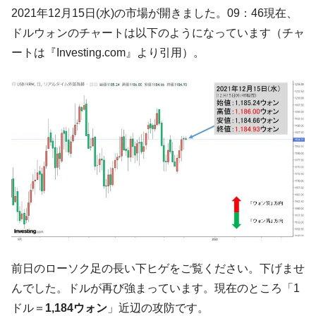
た。『起亜』は9台だけ
2021年12月15日(水)の市場が開きました。09：46現在、
韓国「信用赦免を何回やっても、何回やっ
『Money1』
ドルウォンのチャートは以下のようになっています（チャ
ても」⇒ 257万人赦免したのに60万人がまた延滞者に転
ートは『Investing.com』より引用）。
落！
韓国K9専用砲弾･装薬自動供給装甲車両･珍
『Money1』
兵器「K10」が改良に乗り出す。
韓国「2026年07月の輸出入」絶好調。半導
『Money1』
体だけで410億ドル、輸出全体の41％もある
韓国･李在明「青年層の雇用状況が悪い。せ
『Money1』
や、若者に起業させよう」⇒ どんな雇用対策だソレ。
【韓国の外貨準備】2026年07月は4,279億ド
『Money1』
ル。外平債の発行「19.4億ドル」
韓国「ここは北朝鮮なのか。選管がサーバ
『Money1』
ーにウソのデータを入力したのは明白だ」
前日のローソク足の長い下ヒゲをご覧ください。下げませ
韓国･李在明さっそく不動産対策で浅薄な発
『Money1』
んでした。ドルが再び強まっています。現在のところ「1
言。
ドル＝
1,184ウォン
」近辺の攻防です。
韓国は「中国と同じく」投資に不適格な国