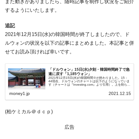
また動きがありましたら、随時記事を制作し状況をご紹介
【米韓激突案件】韓国消費者院が『クーパ
『Money1』
するようにいたします。
ン』1人当たり賠償10万ウォンを認定 ⇒ 総額3兆7,000億
韓国で猛暑。南東部では干ばつ
『Money1』
追記
韓国型イージス搭載の次世代駆逐艦
『Money1』
2021年12月15日(水)の韓国時間が終了しましたので、ド
「KDDX」1番艦、2032年竣工と公示
ルウォンの状況を以下の記事にまとめました。本記事と併
【対日本円】ウォン安が急進！ 日米の協調
『Money1』
せてお読み頂ければ幸いです。
に韓国がいっちょがみしたのでは。
韓国政府『BYD』車への補助金を全廃 ⇒ 実
『Money1』
「ドルウォン」15日(水)夕刻・韓国時間終了で急
は韓国で『BYD』車は売れている。6カ月で対前年同期比
速に戻す「1,185ウォン」
2021年12月15日(水)の韓国時間※が終わりました。15：
1.9倍！
44現在、ドルウォンのチャートは以下のようになっていま
す（チャートは『Investing.com』より引用）。上を削られ
ましたが、まだ陽線です。現在のところ「1ドル＝1,185
在韓米国大使スティールが着韓！⇒ さっそ
『Money1』
ウ...
money1.jp
2021.12.15
く空港に詰めかけ「出て行け！」「極右勢力」のプラカー
ドを掲げる「在韓反米勢力」
(柏ケミカル＠ｄｃｐ)
韓国政府「2035年までに18.4GW規模のAIデ
『Money1』
ータセンター整備」⇒ だから無理だってば。
広告
JPモルガン「韓国レバレッジETFの清算は
『Money1』
ほぼ終わった」