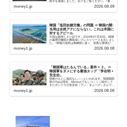
黒字を達成しました。以下をご覧ください。↑黄色
の傾向ペンでフォーカスしているのが2026年06月
money1.jp
2026.08.09
の経常収支です。2026年06月貿易収支：4...
韓国「塩田奴隷労働」の問題 ⇒ 韓国の闇･
当局は全然アテにならない。これは米国に
対するアピール
今回は面倒くさい話です。2026年07月30日、韓国
の雇用労働部が興味深いプレスリリースを出しまし
た。↑韓国の塩田は島嶼部に多く、劣悪な環境が一
般に見られることが少ないため、事件の発覚を妨げ
money1.jp
2026.08.08
たといわれます（後述）。これは、いわゆる「塩田
奴隷...
「韓国軍はたるんでいる」案件 × ２。⇒
韓国軍をダメにする最強タッグ「李在明 +
安圭伯」
弱将のもとに強兵なし――といわれます。韓国国防
部のTopは現在、Money1でもしつこくご紹介して
きたボンクラの安圭伯（アン・ギュベク）さんで
す。↑経済的無知蒙昧な李在明（イ・ジェミョン）
money1.jp
2026.08.08
さんと「韓国初の文官上がり」の国防部長官安圭伯
（アン...