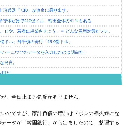
･珍兵器「K10」が改良に乗り出す。
。半導体だけで410億ドル、輸出全体の41％もある
。せや、若者に起業させよう」⇒ どんな雇用対策だソレ。
79億ドル。外平債の発行「19.4億ドル」
ーバーにウソのデータを入力したのは明白だ」
薄な発言。
な国だ。
ます」⇒「金を経由するドル入手」手段ではないのか？
4億ドル」まで拡大 ⇒ 海外資金の動きに強く左右される状態
すが、全然止まる気配がありません。
ない「50.5％」に上昇
ないのですが、家計負債の増加はドボンの導火線にな
れた ⇒ 国家が行った恐るべき株価操作であり、空前の国政
のデータが『韓国銀行』から出ましたので、整理する