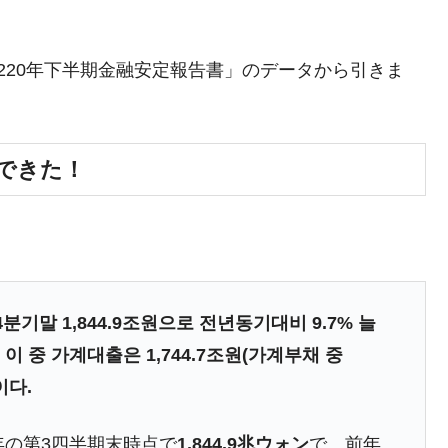
議活動」
⇒ 中国の過剰生産が世界を蝕む。
20220年下半期金融安定報告書」のデータから引きま
業種は全般的「不調」⇒ PSIが示す現況は決して良くない。
ン』1人当たり賠償10万ウォンを認定 ⇒ 総額3兆7,000億
まできた！
DX」1番艦、2032年竣工と公示
の協調に韓国がいっちょがみしたのでは。
⇒ 実は韓国で『BYD』車は売れている。6カ月で対前年同期比
분기말 1,844.9조원으로 전년동기대비 9.7% 늘
さっそく空港に詰めかけ「出て行け！」「極右勢力」のプラカー
 이 중 가계대출은 1,744.7조원(가계부채 중
이다.
模のAIデータセンター整備」⇒ だから無理だってば。
清算はほぼ終わった」
年の第3四半期末時点で
1,844.9兆ウォン
で、前年