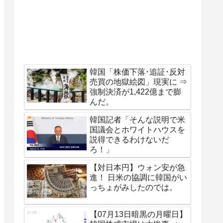
韓国「株価下落･追証･反対
売買の地獄絵図」現実に ⇒
強制決済が1,422億まで膨
んだ。
韓国記者「そんな説明で米
国議会とホワイトハウスを
説得できるわけないだ
ろ！」
【対日本円】ウォン安が急
進！ 日米の協調に韓国がい
っちょがみしたのでは。
【07月13日暗黒の月曜日】