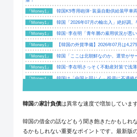
韓国K9専用砲弾･装薬自動供給装甲車両
『Money1』
韓国「2026年07月の輸出入」絶好調
『Money1』
韓国･李在明「青年層の雇用状況が悪い
『Money1』
【韓国の外貨準備】2026年07月は4,2
『Money1』
韓国「ここは北朝鮮なのか。選管がサ
『Money1』
韓国･李在明さっそく不動産対策で浅
『Money1』
韓国は「中国と同じく」投資に不適格
『Money1』
『韓国銀行』が「金の保有量を増やし
『Money1』
韓国･外為取引量「1日当たり1,214.
『Money1』
韓国
の
家計負債
は異常な速度で増加していま
韓国･帰ってきた李在明。李在明を支持し
『Money1』
韓国の借金の話などもう聞き飽きたかもしれ
韓国大統領府ボンクラ政策室長が告発さ
『Money1』
壟断
るかもしれない重要なポイントです。最新版