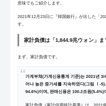
意味でもご紹介します。
韓国･警察職員が「丸刈りになって抗
『Money1』
中国だけが鉄鋼輸出を異常増加させる 
『Money1』
2021年12月23日に『韓国銀行』が出した「
韓国製造業「半導体絶好調」のウラで他
『Money1』
す。
【米韓激突案件】韓国消費者院が『クーパ
『Money1』
韓国で猛暑。南東部では干ばつ
『Money1』
家計負債は「1,844.9兆ウォン」
韓国型イージス搭載の次世代駆逐艦「KD
『Money1』
【対日本円】ウォン安が急進！ 日米
『Money1』
まず、家計負債です。
韓国政府『BYD』車への補助金を全廃 
『Money1』
1.9倍！
가계부채(가계신용통계 기준)는 2021년 3/4
在韓米国大使スティールが着韓！⇒ 
『Money1』
어나 높은 증가세를 지속하였다(그림 Ⅰ-5).
ドを掲げる「在韓反米勢力」
94.6%)이며, 판매신용은 100.2조원(5.4%)
韓国政府「2035年までに18.4GW規
『Money1』
JPモルガン「韓国レバレッジETFの
『Money1』
家計負債（家計信用統計基準）は、2021