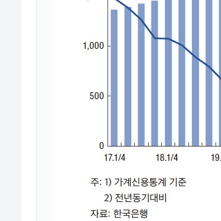
夏の甲子園、優勝校を最も多く輩出している
Fact1
今話題の「楽天ライオンズ」とは？
Fact1
奇跡の毛色「白毛馬」とは？
Fact1
全て勝つといくら？ 競馬GI競走で勝利騎手
Fact1
平成仮面ライダーの意外すぎるモチーフとは
Fact1
発表から2日で大崩壊、鳴かず飛ばずに終わ
Fact1
日本人マスターズ挑戦の歴史。松山以前に最
Fact1
甲子園通算本塁打、最多の清原に次いで多く
Fact1
セレクトセールの高額取引馬が稼いだ金額と
Fact1