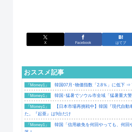
X
Facebook
はてブ
おススメ記事
韓国07月･物価指数「2.8％」に低下 
『Money1』
韓国･猛暑でソウル市全域「猛暑重大
『Money1』
【日本市場再挑戦中】韓国『現代自動車
『Money1』
た。『起亜』は9台だけ
韓国「信用赦免を何回やっても、何回や
『Money1』
落！