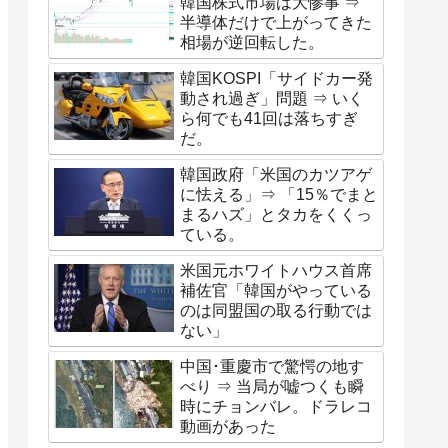
韓国株式市場は大惨事 ⇒
半導体だけで上がってきた
相場が逆回転した。
韓国KOSPI「サイドカー発
動され過ぎ」問題 ⇒ いく
ら何でも41回は落ちすぎ
だ。
韓国政府「米国のカツアゲ
に怯える」⇒ 「15％でまと
まるハズ」とタカをくくっ
ている。
米国元ホワイトハウス首席
補佐官「韓国がやっている
のは同盟国の取る行動では
ない」
中国･重慶市で驚愕の地す
べり ⇒ 当局が嘘つくも瞬
時にチョンバレ。ドラレコ
動画があった