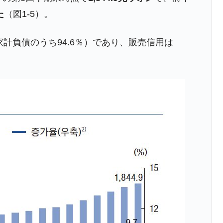
兆蒸発。
た
（図1-5）。
うキャンペーン」⇒ あの名物教授も登場！
家計負債のうち94.6％）であり、販売信用は
さすぎ」では。
む。営業利益80.2％も減少
ットにぶん殴る法案」提出！⇒ クーパン問題は合衆国企業に対
暴落に他人事のような発言。
年2Qの業績「史上最高益」当期純利益は前年同期比13.4倍に。
危機 ⇒ 10.7兆では損が出るからできない。
月29日(水)もサイドカー・サーキットブレイカーの二段コンボ
産業の半分未満しか雇用を生まない
術の塊！