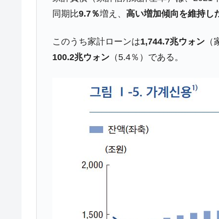
韓国『国民年金公団』株価暴落で200
『Money1』
同期比
9.7％
増え、
高い増加傾向を維持し
韓国政府「ニセＫ-ブランドを通報しよ
『Money1』
このうち家計ローンは
1,744.7兆ウォン
（
韓国「橋が落ちました」⇒ 耐久性「な
『Money1』
100.2兆ウォン
（5.4％）である。
韓国鉄鋼最大手『POSCO』ズブズブ沈
『Money1』
米国下院「韓国の公務員個人をターゲ
『Money1』
する差別。許してはおかぬ
韓国ボンクラ政策室長･金容範、株価
『Money1』
韓国半導体『SKハイニックス』2026
『Money1』
韓国･加徳島新国際空港「またも暗礁」の
『Money1』
【速報】韓国株式市場の暴落・本日07
『Money1』
発動！
IT産業は人を雇用する効果は低い。全
『Money1』
日本の誇る海洋資源調査船『白嶺』は先進技
Fact1