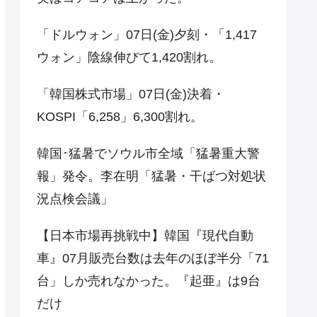
「ドルウォン」07日(金)夕刻・「1,417
ウォン」陰線伸びて1,420割れ。
「韓国株式市場」07日(金)決着・
KOSPI「6,258」6,300割れ。
韓国･猛暑でソウル市全域「猛暑重大警
報」発令。李在明「猛暑・干ばつ対処状
況点検会議」
【日本市場再挑戦中】韓国『現代自動
車』07月販売台数は去年のほぼ半分「71
台」しか売れなかった。『起亜』は9台
だけ