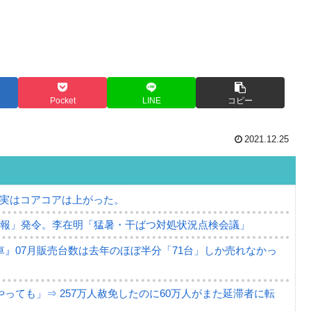
Pocket
LINE
コピー
2021.12.25
⇒ 実はコアコアは上がった。
警報」発令。李在明「猛暑・干ばつ対処状況点検会議」
』07月販売台数は去年のほぼ半分「71台」しか売れなかっ
っても」⇒ 257万人赦免したのに60万人がまた延滞者に転