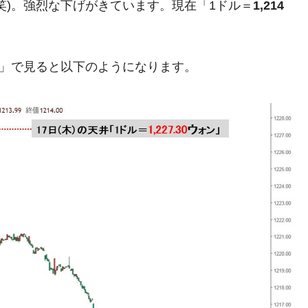
笑)。強烈な下げがきています。現在「1ドル＝
1,214
兆蒸発。
うキャンペーン」⇒ あの名物教授も登場！
さすぎ」では。
足」で見ると以下のようになります。
む。営業利益80.2％も減少
ットにぶん殴る法案」提出！⇒ クーパン問題は合衆国企業に対
暴落に他人事のような発言。
年2Qの業績「史上最高益」当期純利益は前年同期比13.4倍に。
危機 ⇒ 10.7兆では損が出るからできない。
月29日(水)もサイドカー・サーキットブレイカーの二段コンボ
産業の半分未満しか雇用を生まない
術の塊！