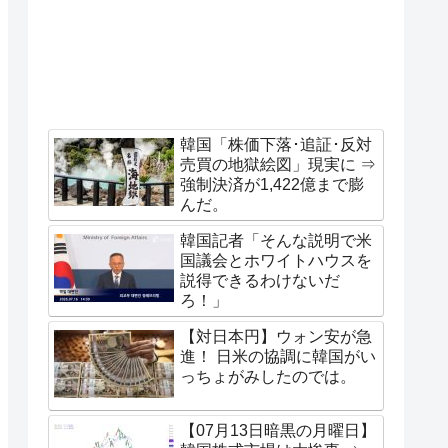
韓国「株価下落･追証･反対
売買の地獄絵図」現実に ⇒
強制決済が1,422億まで膨
んだ。
韓国記者「そんな説明で米
国議会とホワイトハウスを
説得できるわけないだ
ろ！」
【対日本円】ウォン安が急
進！ 日米の協調に韓国がい
っちょがみしたのでは。
【07月13日暗黒の月曜日】