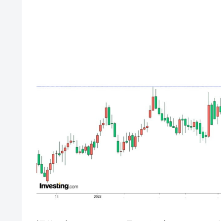
韓国･警察職員が「丸刈りになって抗
『Money1』
中国だけが鉄鋼輸出を異常増加させる 
『Money1』
韓国製造業「半導体絶好調」のウラで他
『Money1』
【米韓激突案件】韓国消費者院が『クーパ
『Money1』
韓国で猛暑。南東部では干ばつ
『Money1』
韓国型イージス搭載の次世代駆逐艦「KD
『Money1』
【対日本円】ウォン安が急進！ 日米
『Money1』
韓国政府『BYD』車への補助金を全廃 
『Money1』
1.9倍！
在韓米国大使スティールが着韓！⇒ 
『Money1』
ドを掲げる「在韓反米勢力」
韓国政府「2035年までに18.4GW規
『Money1』
JPモルガン「韓国レバレッジETFの
『Money1』