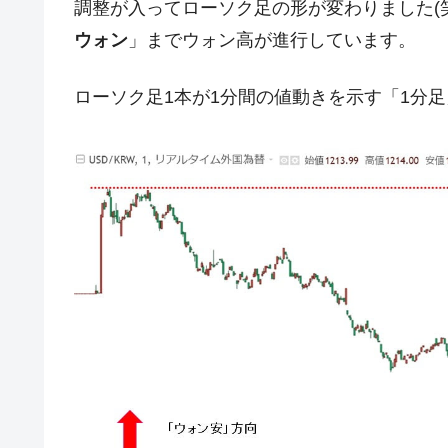
調整が入ってローソク足の形が変わりました(
韓国『国民年金公団』株価暴落で200
『Money1』
ウォン
」までウォン高が進行しています。
韓国政府「ニセＫ-ブランドを通報しよ
『Money1』
韓国「橋が落ちました」⇒ 耐久性「な
『Money1』
ローソク足1本が1分間の値動きを示す「1分
韓国鉄鋼最大手『POSCO』ズブズブ沈
『Money1』
米国下院「韓国の公務員個人をターゲ
『Money1』
する差別。許してはおかぬ
韓国ボンクラ政策室長･金容範、株価
『Money1』
韓国半導体『SKハイニックス』2026
『Money1』
韓国･加徳島新国際空港「またも暗礁」の
『Money1』
【速報】韓国株式市場の暴落・本日07
『Money1』
発動！
IT産業は人を雇用する効果は低い。全
『Money1』
日本の誇る海洋資源調査船『白嶺』は先進技
Fact1