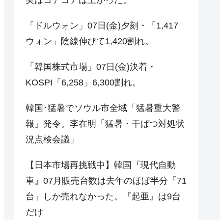
「ドルウォン」07日(金)夕刻・「1,417
ウォン」陰線伸びて1,420割れ。
「韓国株式市場」07日(金)決着・
KOSPI「6,258」6,300割れ。
韓国･猛暑でソウル市全域「猛暑重大警
報」発令。李在明「猛暑・干ばつ対処状
況点検会議」
【日本市場再挑戦中】韓国『現代自動
車』07月販売台数は去年のほぼ半分「71
台」しか売れなかった。『起亜』は9台
だけ