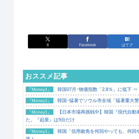
X
Facebook
はてブ
おススメ記事
韓国07月･物価指数「2.8％」に低下 
『Money1』
韓国･猛暑でソウル市全域「猛暑重大
『Money1』
【日本市場再挑戦中】韓国『現代自動車
『Money1』
た。『起亜』は9台だけ
韓国「信用赦免を何回やっても、何回や
『Money1』
落！