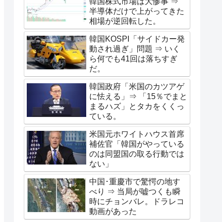
韓国株式市場は大惨事 ⇒
半導体だけで上がってきた
相場が逆回転した。
韓国KOSPI「サイドカー発
動され過ぎ」問題 ⇒ いく
ら何でも41回は落ちすぎ
だ。
韓国政府「米国のカツアゲ
に怯える」⇒ 「15％でまと
まるハズ」とタカをくくっ
ている。
米国元ホワイトハウス首席
補佐官「韓国がやっている
のは同盟国の取る行動では
ない」
中国･重慶市で驚愕の地す
べり ⇒ 当局が嘘つくも瞬
時にチョンバレ。ドラレコ
動画があった