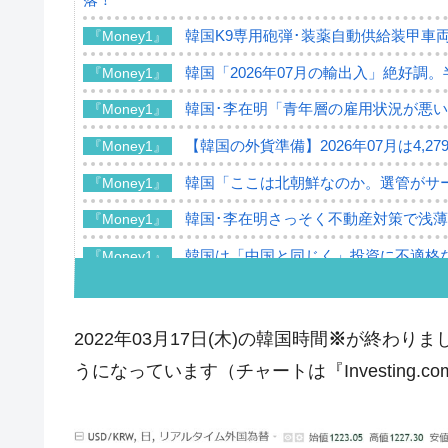
韓国K9専用砲弾･装薬自動供給装甲車両
『Money1』
韓国「2026年07月の輸出入」絶好調
『Money1』
韓国･李在明「青年層の雇用状況が悪い
『Money1』
【韓国の外貨準備】2026年07月は4,2
『Money1』
韓国「ここは北朝鮮なのか。選管がサ
『Money1』
韓国･李在明さっそく不動産対策で浅
『Money1』
韓国は「中国と同じく」投資に不適格
『Money1』
『韓国銀行』が「金の保有量を増やし
『Money1』
韓国･外為取引量「1日当たり1,214.
『Money1』
2022年03月17日(木)の韓国時間
※
が終わりまし
韓国･帰ってきた李在明。李在明を支持し
『Money1』
うになっています（チャートは『Investing.
韓国大統領府ボンクラ政策室長が告発さ
『Money1』
壟断