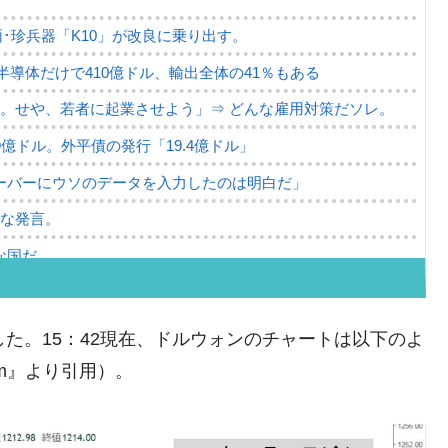
･珍兵器「K10」が改良に乗り出す。
。半導体だけで410億ドル、輸出全体の41％もある
。せや、若者に起業させよう」⇒ どんな雇用対策だソレ。
79億ドル。外平債の発行「19.4億ドル」
ーバーにウソのデータを入力したのは明白だ」
薄な発言。
な国だ。
ます」⇒「金を経由するドル入手」手段ではないのか？
4億ドル」まで拡大 ⇒ 海外資金の動きに強く左右される状態
た。15：42現在、ドルウォンのチャートは以下のよ
ない「50.5％」に上昇
com』より引用）。
れた ⇒ 国家が行った恐るべき株価操作であり、空前の国政