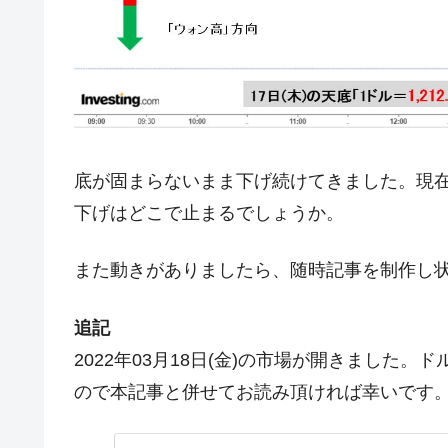
夏の甲子園、優勝校を最も多く輩出している
Fact1
今話題の「楽天ライオンズ」とは？
Fact1
奇跡の毛色「白毛馬」とは？
Fact1
全て勝つといくら？ 競馬GI競走で勝利騎手
Fact1
平成仮面ライダーの意外すぎるモチーフとは
Fact1
底が固まらないまま下げ続けてきました。現在
発表から2日で大崩壊、鳴かず飛ばずに終わ
Fact1
下げはどこで止まるでしょうか。
日本人マスターズ挑戦の歴史。松山以前に最
Fact1
また動きがありましたら、随時記事を制作し
甲子園通算本塁打、最多の清原に次いで多く
Fact1
セレクトセールの高額取引馬が稼いだ金額と
Fact1
追記
2022年03月18日(金)の市場が開きました
ので本記事と併せてお読み頂ければ幸いです