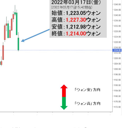
議活動」
⇒ 中国の過剰生産が世界を蝕む。
業種は全般的「不調」⇒ PSIが示す現況は決して良くない。
ン』1人当たり賠償10万ウォンを認定 ⇒ 総額3兆7,000億
DX」1番艦、2032年竣工と公示
の協調に韓国がいっちょがみしたのでは。
⇒ 実は韓国で『BYD』車は売れている。6カ月で対前年同期比
さっそく空港に詰めかけ「出て行け！」「極右勢力」のプラカー
模のAIデータセンター整備」⇒ だから無理だってば。
清算はほぼ終わった」