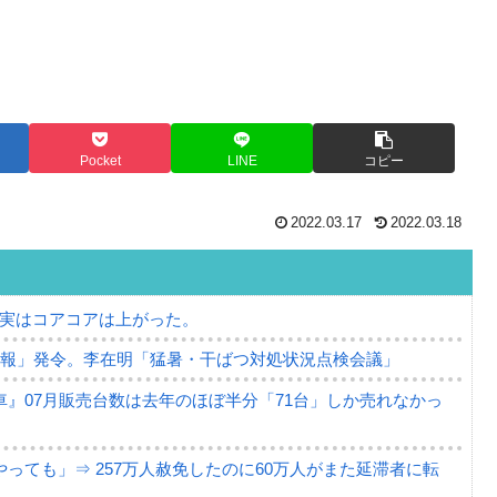
Pocket
LINE
コピー
2022.03.17
2022.03.18
⇒ 実はコアコアは上がった。
警報」発令。李在明「猛暑・干ばつ対処状況点検会議」
』07月販売台数は去年のほぼ半分「71台」しか売れなかっ
っても」⇒ 257万人赦免したのに60万人がまた延滞者に転