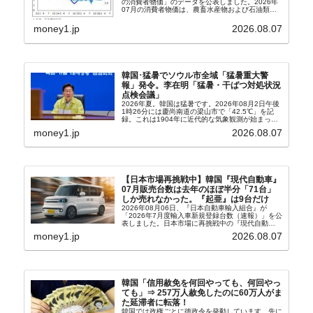
の消費者物価」のデータを公表しました。2026年
07月の消費者物価は、農畜水産物および石油類の
上昇率が鈍化したことなどにより、前年同月比
2.8％上昇（06月は3.2％）となり、上昇率は前...
money1.jp
2026.08.07
韓国･猛暑でソウル市全域「猛暑重大警
報」発令。李在明「猛暑・干ばつ対処状況
点検会議」
2026年夏。韓国は猛暑です。2026年08月2日午後
1時26分には慶尚南道の梁山市で「42.5℃」を記
録。これは1904年に近代的な気象観測が始まって
以来の韓国史上最高気温です。08月04日には、ソ
money1.jp
2026.08.07
ウル市全域への「猛暑重大警報」が発令され...
【日本市場再挑戦中】韓国『現代自動車』
07月販売台数は去年のほぼ半分「71台」
しか売れなかった。『起亜』は9台だけ
2026年08月06日、『日本自動車輸入組合』が
「2026年7月度輸入車新規登録台数（速報）」を公
表しました。日本市場に再挑戦中の『現代自動
車』、また日本市場を攻略したい『BYD』の販売
money1.jp
2026.08.07
台数はこの中に捉えられているはずです。先月から
は韓国の...
韓国「信用赦免を何回やっても、何回やっ
ても」⇒ 257万人赦免したのに60万人がま
た延滞者に転落！
韓国では政権ごとに徳政令を発動しています。先に