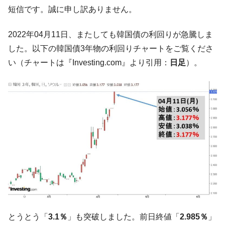
韓国「ここは北朝鮮なのか。選管がサーバ
『Money1』
短信です。誠に申し訳ありません。
ーにウソのデータを入力したのは明白だ」
韓国･李在明さっそく不動産対策で浅薄な発
『Money1』
2022年04月11日、またしても韓国債の利回りが急騰しま
言。
した。以下の韓国債3年物の利回りチャートをご覧くださ
韓国は「中国と同じく」投資に不適格な国
『Money1』
い（チャートは『Investing.com』より引用：
日足
）。
だ。
『韓国銀行』が「金の保有量を増やしま
『Money1』
す」⇒「金を経由するドル入手」手段ではないのか？
韓国･外為取引量「1日当たり1,214.4億ド
『Money1』
ル」まで拡大 ⇒ 海外資金の動きに強く左右される状態
韓国･帰ってきた李在明。李在明を支持しな
『Money1』
い「50.5％」に上昇
韓国大統領府ボンクラ政策室長が告発され
『Money1』
た ⇒ 国家が行った恐るべき株価操作であり、空前の国政壟
断
韓国･警察職員が「丸刈りになって抗議活
『Money1』
とうとう「
3.1％
」も突破しました。前日終値「
2.985％
」
動」