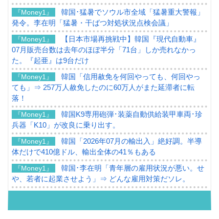
韓国･猛暑でソウル市全域「猛暑重大警報」
『Money1』
発令。李在明「猛暑・干ばつ対処状況点検会議」
【日本市場再挑戦中】韓国『現代自動車』
『Money1』
07月販売台数は去年のほぼ半分「71台」しか売れなかっ
た。『起亜』は9台だけ
韓国「信用赦免を何回やっても、何回やっ
『Money1』
ても」⇒ 257万人赦免したのに60万人がまた延滞者に転
落！
韓国K9専用砲弾･装薬自動供給装甲車両･珍
『Money1』
兵器「K10」が改良に乗り出す。
韓国「2026年07月の輸出入」絶好調。半導
『Money1』
体だけで410億ドル、輸出全体の41％もある
韓国･李在明「青年層の雇用状況が悪い。せ
『Money1』
や、若者に起業させよう」⇒ どんな雇用対策だソレ。
【韓国の外貨準備】2026年07月は4,279億ド
『Money1』
ル。外平債の発行「19.4億ドル」