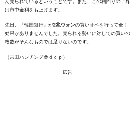
ドを掲げる「在韓反米勢力」
ん売られているということです。また、この利回りの上昇
は市中金利をも上げます。
韓国政府「2035年までに18.4GW規模のAIデ
『Money1』
ータセンター整備」⇒ だから無理だってば。
先日、『韓国銀行』が
2兆ウォン
の買いオペを行って全く
JPモルガン「韓国レバレッジETFの清算は
『Money1』
効果がありませんでした。売られる勢いに対しての買いの
ほぼ終わった」
枚数がそんなものでは足りないのです。
韓国『国民年金公団』株価暴落で200兆蒸
『Money1』
発。
（吉田ハンチング＠ｄｃｐ）
韓国政府「ニセＫ-ブランドを通報しようキ
『Money1』
ャンペーン」⇒ あの名物教授も登場！
広告
韓国「橋が落ちました」⇒ 耐久性「なさす
『Money1』
ぎ」では。
韓国鉄鋼最大手『POSCO』ズブズブ沈む。
『Money1』
営業利益80.2％も減少
米国下院「韓国の公務員個人をターゲット
『Money1』
にぶん殴る法案」提出！⇒ クーパン問題は合衆国企業に対
する差別。許してはおかぬ
韓国ボンクラ政策室長･金容範、株価暴落に
『Money1』