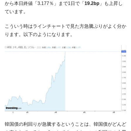
から本日終値「3.177％」まで1日で「
19.2bp
」も上昇し
中国だけが鉄鋼輸出を異常増加させる ⇒ 中
『Money1』
ています。
国の過剰生産が世界を蝕む。
韓国製造業「半導体絶好調」のウラで他業
『Money1』
こういう時はラインチャートで見た方急騰ぶりがよく分か
種は全般的「不調」⇒ PSIが示す現況は決して良くない。
ります。以下のようになります。
【米韓激突案件】韓国消費者院が『クーパ
『Money1』
ン』1人当たり賠償10万ウォンを認定 ⇒ 総額3兆7,000億
韓国で猛暑。南東部では干ばつ
『Money1』
韓国型イージス搭載の次世代駆逐艦
『Money1』
「KDDX」1番艦、2032年竣工と公示
【対日本円】ウォン安が急進！ 日米の協調
『Money1』
に韓国がいっちょがみしたのでは。
韓国政府『BYD』車への補助金を全廃 ⇒ 実
『Money1』
は韓国で『BYD』車は売れている。6カ月で対前年同期比
1.9倍！
在韓米国大使スティールが着韓！⇒ さっそ
『Money1』
韓国債の利回りが急騰するということは、韓国債がどんど
く空港に詰めかけ「出て行け！」「極右勢力」のプラカー