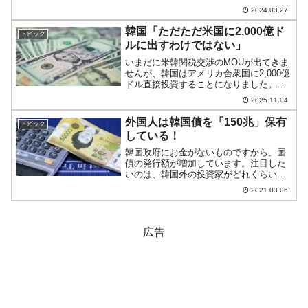
っています（チャートは
2024.03.27
『Investing.com』より引用）。下げて始
まりましたが現在のところ陽線。
韓国「ただただ米国に2,000億ド
トピック
KOSPI...
ルに出すわけではない」
いまだに米韓関税交渉のMOUが出てきま
せんが、韓国はアメリカ合衆国に2,000億
ドル直接投資することになりました。韓
国メディアでは「日本よりはマシな妥
2025.11.04
結」と大喜びしていますが、先にご紹介
したとおり、ダメージが大きいのは韓国
外国人は韓国債を「150兆」保有
トピック
の方が甚大です。で...
している！
韓国政府にお金がないものですから、国
債の発行額が増加しています。注目した
いのは、韓国外の投資家がどれくらい韓
国債を保有しているかです。以下をご覧
2021.03.06
ください。上掲のとおり、2020年末時点
で外国人は韓国債を「150.1兆ウォン」
（約14兆ウォン...
広告