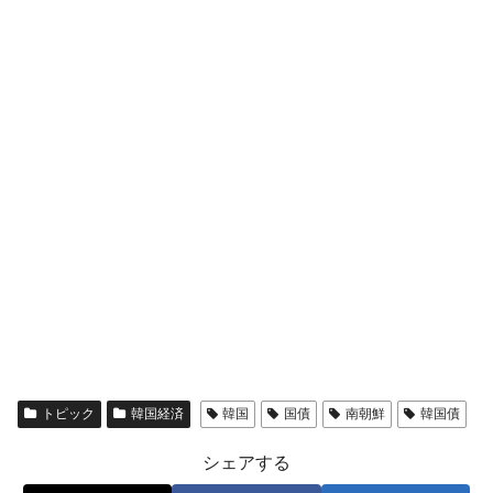
全て勝つといくら？ 競馬GI競走で勝利騎手がもら
Fact1
える賞金とは？
平成仮面ライダーの意外すぎるモチーフとは？
Fact1
発表から2日で大崩壊、鳴かず飛ばずに終わりそう
Fact1
なスーパーリーグとは？
日本人マスターズ挑戦の歴史。松山以前に最高位
Fact1
だった選手とは？
甲子園通算本塁打、最多の清原に次いで多く打っ
Fact1
ている意外な選手とは？
セレクトセールの高額取引馬が稼いだ金額とは？
Fact1
トピック
韓国経済
韓国
国債
南朝鮮
韓国債
シェアする