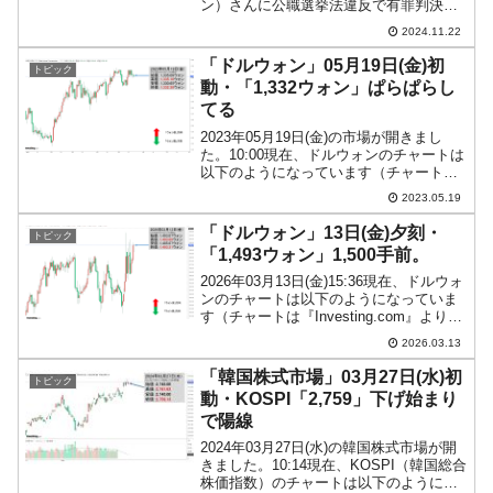
ン）さんに公職選挙法違反で有罪判決が
出ました。11月21日、李在明（イ・ジェ
2024.11.22
ミョン）さんは正式に控訴し、第二審に
進むことになりました。この裁判は大法
「ドルウォン」05月19日(金)初
トピック
院（最高裁判所...
動・「1,332ウォン」ぱらぱらし
てる
2023年05月19日(金)の市場が開きまし
た。10:00現在、ドルウォンのチャートは
以下のようになっています（チャートは
『Investing.com』より引用）。これから
2023.05.19
ローソク足の修正が入るかもしれません
が、前日は壮絶なコマ足になりまし...
「ドルウォン」13日(金)夕刻・
トピック
「1,493ウォン」1,500手前。
2026年03月13日(金)15:36現在、ドルウォ
ンのチャートは以下のようになっていま
す（チャートは『Investing.com』より引
用）。ローソク足の調整が入りました。
2026.03.13
前日の終値は「1ドル＝1,493ウォン」と
なり、本日がどこで締まる...
「韓国株式市場」03月27日(水)初
トピック
動・KOSPI「2,759」下げ始まり
で陽線
2024年03月27日(水)の韓国株式市場が開
きました。10:14現在、KOSPI（韓国総合
株価指数）のチャートは以下のようにな