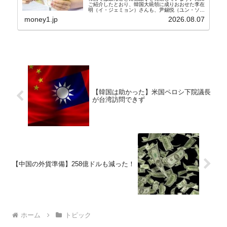
ご紹介したとおり、韓国大統領に成りおおせた李在
明（イ・ジェミョン）さんも、尹錫悦（ユン・ソギ
ョル）前政権が行った――「新出発基金」をバッド
money1.jp
2026.08.07
バンクにして不良債権の買い取りを行い、分割償還
や元利減免...
【韓国は助かった】米国ペロシ下院議長
が台湾訪問できず
【中国の外貨準備】258億ドルも減った！
ホーム
トピック