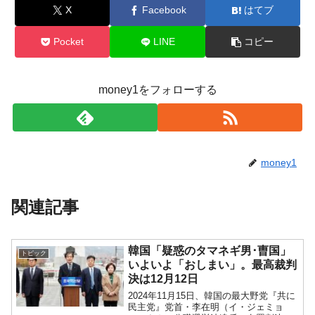
X
Facebook
はてブ
Pocket
LINE
コピー
money1をフォローする
money1
関連記事
韓国「疑惑のタマネギ男･曺国」
トピック
いよいよ「おしまい」。最高裁判
決は12月12日
2024年11月15日、韓国の最大野党『共に
民主党』党首・李在明（イ・ジェミョ