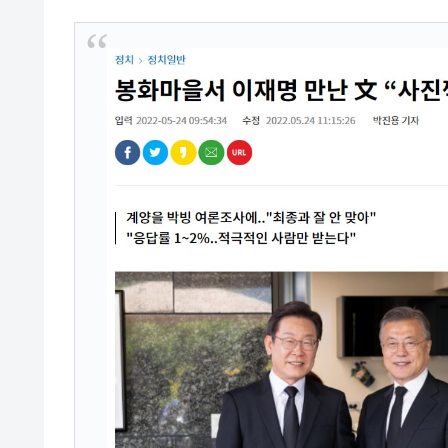
【米韓激突案件】韓国消費者院が『クーパ
『Money1』
韓国で猛暑。南東部では干ばつ
『Money1』
韓国型イージス搭載の次世代駆逐艦「KD
『Money1』
【対日本円】ウォン安が急進！ 日米
『Money1』
韓国政府『BYD』車への補助金を全廃 
『Money1』
1.9倍！
在韓米国大使スティールが着韓！⇒ 
『Money1』
ドを掲げる「在韓反米勢力」
韓国政府「2035年までに18.4GW規
『Money1』
JPモルガン「韓国レバレッジETFの
『Money1』
韓国『国民年金公団』株価暴落で200
『Money1』
韓国政府「ニセＫ-ブランドを通報しよ
『Money1』
韓国「橋が落ちました」⇒ 耐久性「な
『Money1』