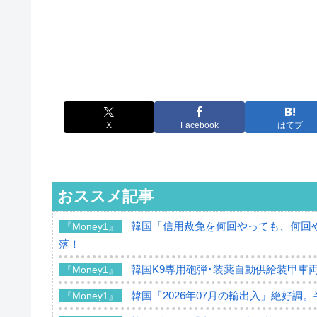
X
Facebook
はてブ
おススメ記事
韓国「信用赦免を何回やっても、何回や
『Money1』
落！
韓国K9専用砲弾･装薬自動供給装甲車両
『Money1』
韓国「2026年07月の輸出入」絶好調
『Money1』