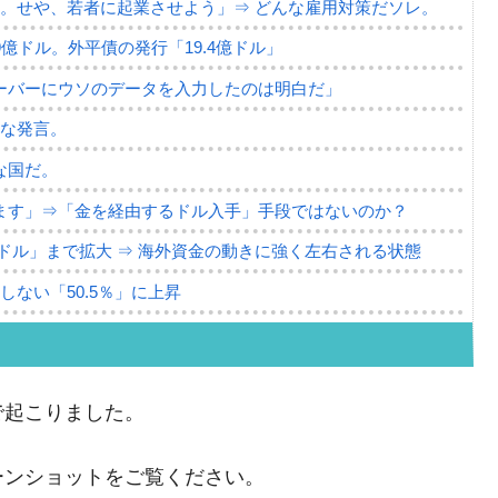
。せや、若者に起業させよう」⇒ どんな雇用対策だソレ。
79億ドル。外平債の発行「19.4億ドル」
ーバーにウソのデータを入力したのは明白だ」
薄な発言。
な国だ。
ます」⇒「金を経由するドル入手」手段ではないのか？
4億ドル」まで拡大 ⇒ 海外資金の動きに強く左右される状態
ない「50.5％」に上昇
れた ⇒ 国家が行った恐るべき株価操作であり、空前の国政
議活動」
で起こりました。
⇒ 中国の過剰生産が世界を蝕む。
ーンショットをご覧ください。
業種は全般的「不調」⇒ PSIが示す現況は決して良くない。