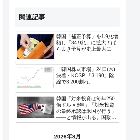
関連記事
韓国「補正予算」を1.9兆増
額し「34.9兆」に拡大！ば
らまき予算が史上最大に
「韓国株式市場」24日(木)
決着・KOSPI「3,190」陰
線で3,200割れ。
韓国「対米投資は毎年250
億ドル × 8年」「対米投資
の最終承認は米国が行う」
――と情報が出る。国政監
査で吊るされる金正官
2026年8月