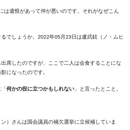
都道府県とは？
人には遺恨があって仲が悪いのです。それがなぜこん
でしょうか。2022年05月23日は盧武鉉（ノ・ムヒ
がもらえる賞金とは？
？
りそうなスーパーリーグとは？
も出席したのですが、ここで二人は会食することにな
撮影になったのです。
高位だった選手とは？
打っている意外な選手とは？
は「
何かの役に立つかもしれない
」と言ったとこと。
は？
ョン）さんは国会議員の補欠選挙に立候補していま