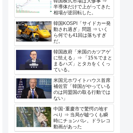
韓国株式市場は大惨事 ⇒
半導体だけで上がってきた
相場が逆回転した。
韓国KOSPI「サイドカー発
動され過ぎ」問題 ⇒ いく
ら何でも41回は落ちすぎ
だ。
韓国政府「米国のカツアゲ
に怯える」⇒ 「15％でまと
まるハズ」とタカをくくっ
ている。
米国元ホワイトハウス首席
補佐官「韓国がやっている
のは同盟国の取る行動では
ない」
中国･重慶市で驚愕の地す
べり ⇒ 当局が嘘つくも瞬
時にチョンバレ。ドラレコ
動画があった