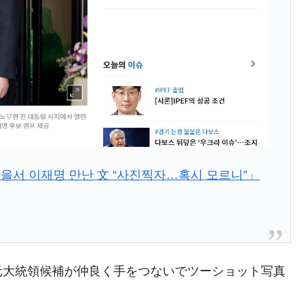
む。営業利益80.2％も減少
ットにぶん殴る法案」提出！⇒ クーパン問題は合衆国企業に対
暴落に他人事のような発言。
年2Qの業績「史上最高益」当期純利益は前年同期比13.4倍に。
危機 ⇒ 10.7兆では損が出るからできない。
月29日(水)もサイドカー・サーキットブレイカーの二段コンボ
서 이재명 만난 文 “사진찍자…혹시 모르니”」
産業の半分未満しか雇用を生まない
したのは政界の責任だ」
い結果に。
元大統領候補が仲良く手をつないでツーショット写真
』純借入金が約8兆。信用格付け「ネガティブ」にダウン
術の塊！