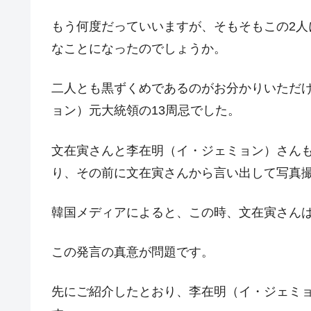
夏の甲子園、優勝校を最も多く輩出している
Fact1
もう何度だっていいますが、そもそもこの2
今話題の「楽天ライオンズ」とは？
なことになったのでしょうか。
Fact1
奇跡の毛色「白毛馬」とは？
Fact1
二人とも黒ずくめであるのがお分かりいただける
全て勝つといくら？ 競馬GI競走で勝利騎手
Fact1
ョン）元大統領の13周忌でした。
平成仮面ライダーの意外すぎるモチーフとは
Fact1
発表から2日で大崩壊、鳴かず飛ばずに終わ
文在寅さんと李在明（イ・ジェミョン）さん
Fact1
り、その前に文在寅さんから言い出して写真
日本人マスターズ挑戦の歴史。松山以前に最
Fact1
甲子園通算本塁打、最多の清原に次いで多く
Fact1
韓国メディアによると、この時、文在寅さん
セレクトセールの高額取引馬が稼いだ金額と
Fact1
この発言の真意が問題です。
先にご紹介したとおり、李在明（イ・ジェミ