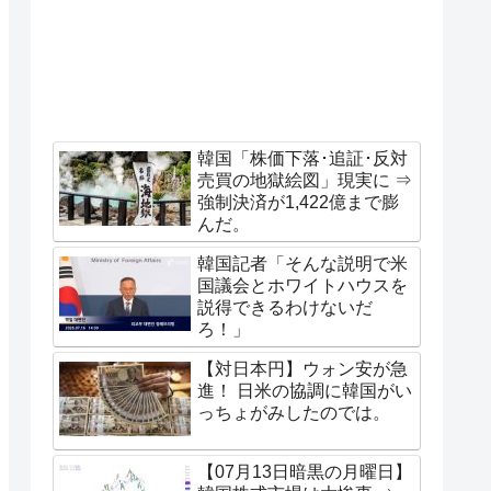
韓国「株価下落･追証･反対
売買の地獄絵図」現実に ⇒
強制決済が1,422億まで膨
んだ。
韓国記者「そんな説明で米
国議会とホワイトハウスを
説得できるわけないだ
ろ！」
【対日本円】ウォン安が急
進！ 日米の協調に韓国がい
っちょがみしたのでは。
【07月13日暗黒の月曜日】