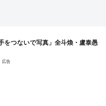
手をつないで写真」全斗煥・盧泰愚
広告