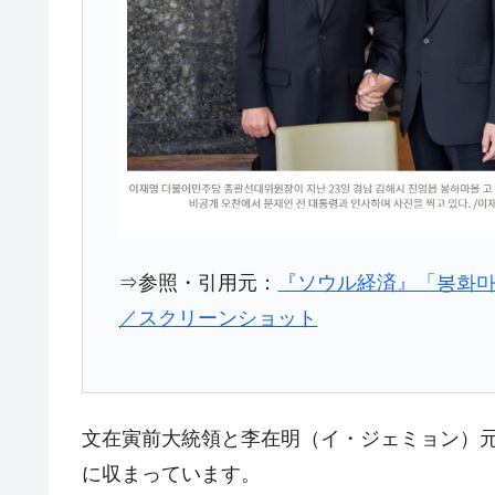
韓国鉄鋼最大手『POSCO』ズブズブ沈
『Money1』
米国下院「韓国の公務員個人をターゲ
『Money1』
する差別。許してはおかぬ
韓国ボンクラ政策室長･金容範、株価
『Money1』
韓国半導体『SKハイニックス』2026
『Money1』
韓国･加徳島新国際空港「またも暗礁」の
『Money1』
【速報】韓国株式市場の暴落・本日07
『Money1』
⇒参照・引用元：
『ソウル経済』「봉화마을
発動！
／スクリーンショット
IT産業は人を雇用する効果は低い。全
『Money1』
韓国「株式市場が賭博場のように変質
『Money1』
韓国「2026年1Q 資金循環統計」面白
『Money1』
文在寅前大統領と李在明（イ・ジェミョン）
韓国化学企業最大手『ロッテケミカル
『Money1』
に収まっています。
日本の誇る海洋資源調査船『白嶺』は先進技
Fact1