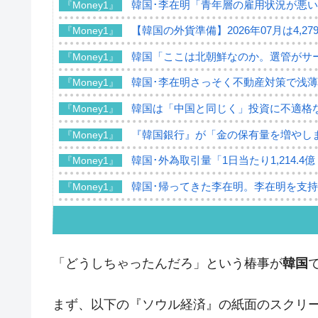
韓国･李在明「青年層の雇用状況が悪い
『Money1』
【韓国の外貨準備】2026年07月は4,2
『Money1』
韓国「ここは北朝鮮なのか。選管がサ
『Money1』
韓国･李在明さっそく不動産対策で浅
『Money1』
韓国は「中国と同じく」投資に不適格
『Money1』
『韓国銀行』が「金の保有量を増やし
『Money1』
韓国･外為取引量「1日当たり1,214.
『Money1』
韓国･帰ってきた李在明。李在明を支持し
『Money1』
韓国大統領府ボンクラ政策室長が告発さ
『Money1』
壟断
韓国･警察職員が「丸刈りになって抗
『Money1』
「どうしちゃったんだろ」という椿事が
韓国
中国だけが鉄鋼輸出を異常増加させる 
『Money1』
まず、以下の『ソウル経済』の紙面のスクリ
韓国製造業「半導体絶好調」のウラで他
『Money1』