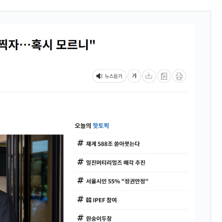
ン』1人当たり賠償10万ウォンを認定 ⇒ 総額3兆7,000億
DX」1番艦、2032年竣工と公示
の協調に韓国がいっちょがみしたのでは。
⇒ 実は韓国で『BYD』車は売れている。6カ月で対前年同期比
さっそく空港に詰めかけ「出て行け！」「極右勢力」のプラカー
模のAIデータセンター整備」⇒ だから無理だってば。
清算はほぼ終わった」
兆蒸発。
うキャンペーン」⇒ あの名物教授も登場！
さすぎ」では。