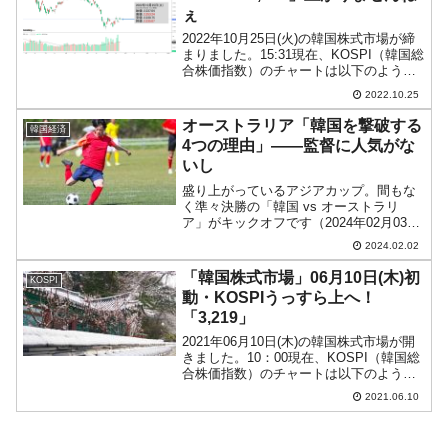
ぇ
2022年10月25日(火)の韓国株式市場が締
まりました。15:31現在、KOSPI（韓国総
合株価指数）のチャートは以下のように
なっています（チャートは
2022.10.25
『Investing.com』より引用）。ローソク
足の実体線がほとんどなくなりました。
オーストラリア「韓国を撃破する
韓国経済
K...
4つの理由」――監督に人気がな
いし
盛り上がっているアジアカップ。間もな
く準々決勝の「韓国 vs オーストラリ
ア」がキックオフです（2024年02月03日
00：30／日本時間）。↑『The Sydney
2024.02.02
Morning Herald』の記事「Four reasons
why ...
「韓国株式市場」06月10日(木)初
KOSPI
動・KOSPIうっすら上へ！
「3,219」
2021年06月10日(木)の韓国株式市場が開
きました。10：00現在、KOSPI（韓国総
合株価指数）のチャートは以下のように
なっています（チャートは
2021.06.10
『Investing.com』より引用）。前日の下
落から上昇しています。現在のところ
「3,...