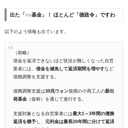
出た「○○基金」！ ほとんど「徳政令」ですわ
以下のよう情報も出ています。
（前略）
借金を返済できないほど状況が難しくなった自営
業者には、
借金を減免して返済期間を増やす
など
債務調整を支援する。
債務調整支援は
30兆ウォン
規模の小商工人の
新出
発基金
（仮称）を通じて進行する。
支援対象となる自営業者には
最大1～3年間の債務
返済を猶予
し、
元利金は最長20年間に分けて返済