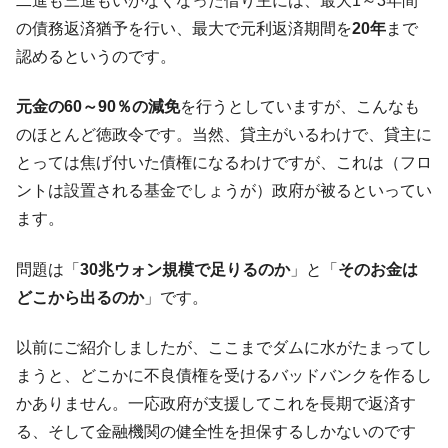
二進も三進もいかなくなった借り主には、最大1～3年間
の債務返済猶予を行い、最大で元利返済期間を
20年
まで
認めるというのです。
元金の60～90％の減免
を行うとしていますが、こんなも
のほとんど徳政令です。当然、貸主がいるわけで、貸主に
とっては焦げ付いた債権になるわけですが、これは（フロ
ントは設置される基金でしょうが）政府が被るといってい
ます。
問題は「
30兆ウォン規模で足りるのか
」と「
そのお金は
どこから出るのか
」です。
以前にご紹介しましたが、ここまでダムに水がたまってし
まうと、どこかに不良債権を受けるバッドバンクを作るし
かありません。一応政府が支援してこれを長期で返済す
る、そして金融機関の健全性を担保するしかないのです