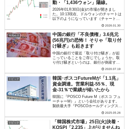
動・「1,436ウォン」陽線。
2026年01月30日(金)の市場が開きまし
た。10:13現在、ドルウォンのチャートは
以下のようになっています（チャートは
『Investing.com』より引用）。前日はコ
2026.01.30
マ足で、現在のところ陽線。「1ドル＝
1,436ウォン」近辺の攻防とな...
中国の銀行「不良債権」3.6兆元
韓国経済
(56兆円)の恐怖！ そりゃ「取り付
け騒ぎ」も起きます
中国の銀行で最近「取り付け騒ぎ」が起
こっていることをご存じでしょうか。取
り付け騒ぎというのは、銀行が倒産する
かもしれないと、預金者が窓口に殺到
2020.07.19
し、自分のお金を一斉に引き出そうとす
る騒動のことです（英語では「bank
韓国･ポスコFutureMが「1.1兆」
トピック
run」といいます）。中...
資金調達。営業利益-55％、現
金-31％で業績が傾いたから
韓国に『POSCO Future M（ポスコ フュ
ーチャーM）』という会社があります。
製鉄最大手『POSCOホールディングス』
の子会社（59.7％の株式を保有）で、二
2025.05.26
次電池（リチウムイオン電池）用の正極
材・負極材などのバッテリー素材をはじ
「韓国株式市場」25日(火)決着・
トピック
め...
KOSPI「2,235」上がりませんね