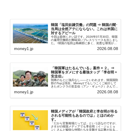
韓国「塩田奴隷労働」の問題 ⇒ 韓国の闇･
当局は全然アテにならない。これは米国に
対するアピール
今回は面倒くさい話です。2026年07月30日、韓国
の雇用労働部が興味深いプレスリリースを出しまし
た。↑韓国の塩田は島嶼部に多く、劣悪な環境が一
般に見られることが少ないため、事件の発覚を妨げ
money1.jp
2026.08.08
たといわれます（後述）。これは、いわゆる「塩田
奴隷...
「韓国軍はたるんでいる」案件 × ２。⇒
韓国軍をダメにする最強タッグ「李在明 +
安圭伯」
弱将のもとに強兵なし――といわれます。韓国国防
部のTopは現在、Money1でもしつこくご紹介して
きたボンクラの安圭伯（アン・ギュベク）さんで
す。↑経済的無知蒙昧な李在明（イ・ジェミョン）
money1.jp
2026.08.08
さんと「韓国初の文官上がり」の国防部長官安圭伯
（アン...
韓国メディアが「韓国政府と李在明が吊る
される可能性もあるのでは」とほのめか
す。
「だから官製相場だってば」という話なのですが、
さすがの韓国メディアでも李在明（イ・ジェミョ
ン）さんと愉快な仲間たちを非難する記事が出るよ