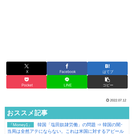
X
Facebook
はてブ
Pocket
LINE
コピー
2022.07.12
おススメ記事
韓国「塩田奴隷労働」の問題 ⇒ 韓国の闇･
『Money1』
当局は全然アテにならない。これは米国に対するアピール