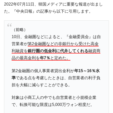
2022年07月11日、韓国メディアに重要な報道が出まし
韓国鉄鋼最大手『POSCO』ズブズブ沈む。
『Money1』
た。『中央日報』の記事から以下に引用します。
営業利益80.2％も減少
米国下院「韓国の公務員個人をターゲット
『Money1』
にぶん殴る法案」提出！⇒ クーパン問題は合衆国企業に対
（前略）
する差別。許してはおかぬ
10日、金融圏などによると、『金融委員会』は自
韓国ボンクラ政策室長･金容範、株価暴落に
『Money1』
営業者が
第2金融圏などの非銀行から受けた高金
他人事のような発言。
利融資を
銀行圏の低金利に代弁してくれる
融資商
韓国半導体『SKハイニックス』2026年2Qの
『Money1』
品の最高金利を
年7％
と定めた。
業績「史上最高益」当期純利益は前年同期比13.4倍に。
日本の誇る海洋資源調査船『白嶺』は先進技術の
Fact1
第2金融圏の個人事業者貸出金利が
年15～16％水
塊！
準
である点を考慮したときは、自営業者の利子負
夏の甲子園、優勝校を最も多く輩出している都道
Fact1
担を大幅に減らすことができる。
府県とは？
今話題の「楽天ライオンズ」とは？
Fact1
対象は小商工人の中でも自営業者と小規模企業
で、転換可能な限度は5,000万ウォン程度だ。
奇跡の毛色「白毛馬」とは？
Fact1