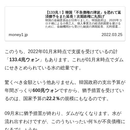
『Money1』
い「50.5％」に上昇
【133兆！】韓国「不良債権の津波」を恐れて返
韓国大統領府ボンクラ政策室長が告発され
『Money1』
済猶予をまた延長！次期政権に丸投げ
韓国の金融委員会が日和りました。韓国政府は、2020年コ
た ⇒ 国家が行った恐るべき株価操作であり、空前の国政壟
ロナ禍による小商工人、個人事業主の経済的困窮を避ける
ために、金融機関から受けた融資の満期延長、元利償還の
断
返済猶予措置を行いました。つまり、借りたお金の利子払
い、返済を当面しなくてもいい...
money1.jp
2022.03.25
韓国･警察職員が「丸刈りになって抗議活
『Money1』
動」
このうち、2022年01月末時点で支援を受けているの計
中国だけが鉄鋼輸出を異常増加させる ⇒ 中
『Money1』
「
133.4兆ウォン
」もあります。これが01月末時点でダム
国の過剰生産が世界を蝕む。
にせきとめられている水の総量です。
韓国製造業「半導体絶好調」のウラで他業
『Money1』
種は全般的「不調」⇒ PSIが示す現況は決して良くない。
驚くべき金額という他ありません。韓国政府の支出予算が
【米韓激突案件】韓国消費者院が『クーパ
『Money1』
年間ざっくり
600兆ウォン
ですから、猶予措置を受けてい
ン』1人当たり賠償10万ウォンを認定 ⇒ 総額3兆7,000億
るのは、国家予算の
22.2％
の規模にもなるのです。
韓国で猛暑。南東部では干ばつ
『Money1』
韓国型イージス搭載の次世代駆逐艦
『Money1』
09月末に猶予措置が終わり、ダムがなくなります。水が
「KDDX」1番艦、2032年竣工と公示
流れ出すわけですが、このうちいったい何％が不良債権に
【対日本円】ウォン安が急進！ 日米の協調
『Money1』
なるでしょうか。