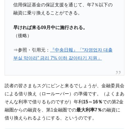
全て勝つといくら？ 競馬GI競走で勝利騎手がもら
Fact1
信用保証基金の保証支援を通じて、年7％以下の
える賞金とは？
融資に乗り換えることができる。
平成仮面ライダーの意外すぎるモチーフとは？
Fact1
発表から2日で大崩壊、鳴かず飛ばずに終わりそう
Fact1
早ければ来る09月中に施行される。
なスーパーリーグとは？
（後略）
日本人マスターズ挑戦の歴史。松山以前に最高位
Fact1
だった選手とは？
⇒参照・引用元：
『中央日報』「“자영업자 대출
甲子園通算本塁打、最多の清原に次いで多く打っ
부실 막아라” 금리 7% 이하 갈아타기 지원」
Fact1
ている意外な選手とは？
セレクトセールの高額取引馬が稼いだ金額とは？
Fact1
読者の皆さまもスグにピンと来るでしょうが、金融委員会
による借り換え（ロールーバー）の準備です。（よくまあ
そんな利率で借りるものですが）年利
15～16％
での第2金
融圏からの融資を、第1金融圏での
最大利率7％
の融資に
借り換えられるようにする、というのです。