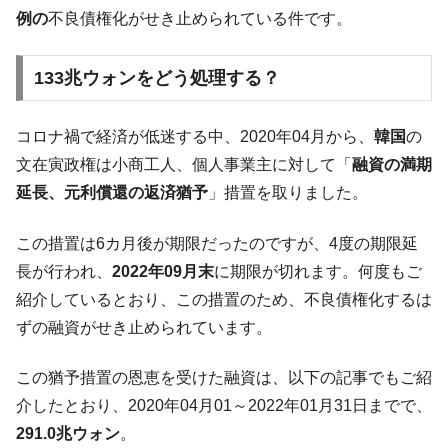
韓国「2026年07月の輸出入」絶好調。半導
『Money1』
例の
不良債権化がせき止められている件です。
体だけで410億ドル、輸出全体の41％もある
韓国･李在明「青年層の雇用状況が悪い。せ
『Money1』
133兆ウォンをどう処理する？
や、若者に起業させよう」⇒ どんな雇用対策だソレ。
【韓国の外貨準備】2026年07月は4,279億ド
『Money1』
コロナ禍で経済が低迷する中、2020年04月から、
韓国
の
ル。外平債の発行「19.4億ドル」
文在寅政権は小商工人、個人事業主に対して「
融資の満期
韓国「ここは北朝鮮なのか。選管がサーバ
『Money1』
延長、元利償還の返済猶予
」措置を取りました。
ーにウソのデータを入力したのは明白だ」
韓国･李在明さっそく不動産対策で浅薄な発
『Money1』
この措置は6カ月後が期限だったのですが、4度の期限延
言。
長が行われ、
2022年09月末
に期限が切れます。何度もご
韓国は「中国と同じく」投資に不適格な国
『Money1』
紹介しているとおり、この措置のため、不良債権化するは
だ。
ずの融資がせき止められています。
『韓国銀行』が「金の保有量を増やしま
『Money1』
す」⇒「金を経由するドル入手」手段ではないのか？
この猶予措置の恩恵を受けた融資は、以下の記事でもご紹
韓国･外為取引量「1日当たり1,214.4億ド
『Money1』
介したとおり、2020年04月01～2022年01月31日までで、
ル」まで拡大 ⇒ 海外資金の動きに強く左右される状態
291.0兆ウォン
。
韓国･帰ってきた李在明。李在明を支持しな