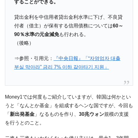
することができる。
貸出金利を中信用者貸出金利水準に下げ、不良貸
付者（借主）が保有する信用債務については
60～
90％水準の元金減免
も行われる。
（後略）
⇒参照・引用元：
『中央日報』「“자영업자 대출
부실 막아라” 금리 7% 이하 갈아타기 지원」
Money1では何度もご紹介していますが、韓国は何かとい
うと「なんとか基金」を組成するヘンな国ですが、今回も
「
新出発基金
」なるものを作り、
30兆ウォン
規模の支援
を行うとのこと。