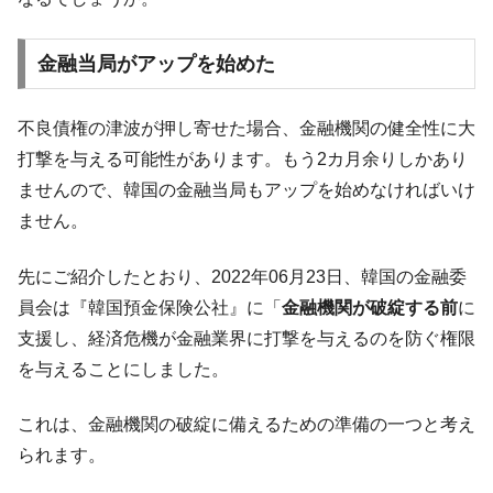
に韓国がいっちょがみしたのでは。
韓国政府『BYD』車への補助金を全廃 ⇒ 実
『Money1』
金融当局がアップを始めた
は韓国で『BYD』車は売れている。6カ月で対前年同期比
1.9倍！
不良債権の津波が押し寄せた場合、金融機関の健全性に大
在韓米国大使スティールが着韓！⇒ さっそ
『Money1』
打撃を与える可能性があります。もう2カ月余りしかあり
く空港に詰めかけ「出て行け！」「極右勢力」のプラカー
ドを掲げる「在韓反米勢力」
ませんので、韓国の金融当局もアップを始めなければいけ
ません。
韓国政府「2035年までに18.4GW規模のAIデ
『Money1』
ータセンター整備」⇒ だから無理だってば。
先にご紹介したとおり、2022年06月23日、韓国の金融委
JPモルガン「韓国レバレッジETFの清算は
『Money1』
員会は『韓国預金保険公社』に「
金融機関が破綻する前
に
ほぼ終わった」
支援し、経済危機が金融業界に打撃を与えるのを防ぐ権限
韓国『国民年金公団』株価暴落で200兆蒸
『Money1』
を与えることにしました。
発。
韓国政府「ニセＫ-ブランドを通報しようキ
『Money1』
これは、金融機関の破綻に備えるための準備の一つと考え
ャンペーン」⇒ あの名物教授も登場！
られます。
韓国「橋が落ちました」⇒ 耐久性「なさす
『Money1』
ぎ」では。