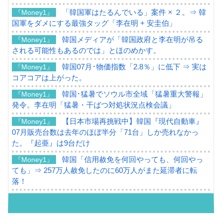
「韓国軍はたるんでいる」案件 × ２。⇒ 韓
『Money1』
国軍をダメにする最強タッグ「李在明 + 安圭伯」
韓国メディアが「韓国政府と李在明が吊る
『Money1』
される可能性もあるのでは」とほのめかす。
韓国07月･物価指数「2.8％」に低下 ⇒ 実は
『Money1』
コアコアは上がった。
韓国･猛暑でソウル市全域「猛暑重大警報」
『Money1』
発令。李在明「猛暑・干ばつ対処状況点検会議」
【日本市場再挑戦中】韓国『現代自動車』
『Money1』
07月販売台数は去年のほぼ半分「71台」しか売れなかっ
た。『起亜』は9台だけ
韓国「信用赦免を何回やっても、何回やっ
『Money1』
ても」⇒ 257万人赦免したのに60万人がまた延滞者に転
落！
韓国K9専用砲弾･装薬自動供給装甲車両･珍
『Money1』
兵器「K10」が改良に乗り出す。