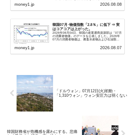
うになっています。もちろん株価の暴落についてで
money1.jp
2026.08.08
『朝鮮日報』に面白い記事が出ています。「東西南
北」というコ...
韓国07月･物価指数「2.8％」に低下 ⇒ 実
はコアコアは上がった。
2026年08月04日、韓国の産業通商資源部は「07月
の消費者物価」のデータを公表しました。2026年
07月の消費者物価は、農畜水産物および石油類の
上昇率が鈍化したことなどにより、前年同月比
2.8％上昇（06月は3.2％）となり、上昇率は前...
money1.jp
2026.08.07
「ドルウォン」07月12日(火)初動・
「1,310ウォン」ウォン安圧力は弱くない
韓国財務省が危機感を露わにする。悲痛