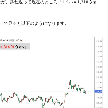
たが、跳ね返って現在のところ「1ドル＝
1,310ウォ
模のAIデータセンター整備」⇒ だから無理だってば。
清算はほぼ終わった」
足」で見ると以下のようになります。
兆蒸発。
うキャンペーン」⇒ あの名物教授も登場！
さすぎ」では。
む。営業利益80.2％も減少
ットにぶん殴る法案」提出！⇒ クーパン問題は合衆国企業に対
暴落に他人事のような発言。
年2Qの業績「史上最高益」当期純利益は前年同期比13.4倍に。
術の塊！
都道府県とは？