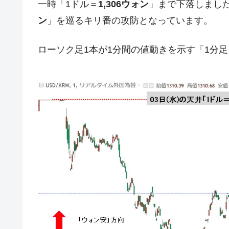
一時「1ドル＝
1,306ウォン
」まで下落しまし
ドを掲げる「在韓反米勢力」
ン
」を巡るキリ番の攻防となっています。
韓国政府「2035年までに18.4GW規
『Money1』
JPモルガン「韓国レバレッジETFの
『Money1』
ローソク足1本が1分間の値動きを示す「1分
韓国『国民年金公団』株価暴落で200
『Money1』
韓国政府「ニセＫ-ブランドを通報しよ
『Money1』
韓国「橋が落ちました」⇒ 耐久性「な
『Money1』
韓国鉄鋼最大手『POSCO』ズブズブ沈
『Money1』
米国下院「韓国の公務員個人をターゲ
『Money1』
する差別。許してはおかぬ
韓国ボンクラ政策室長･金容範、株価
『Money1』
韓国半導体『SKハイニックス』2026
『Money1』
日本の誇る海洋資源調査船『白嶺』は先進技
Fact1
夏の甲子園、優勝校を最も多く輩出している
Fact1