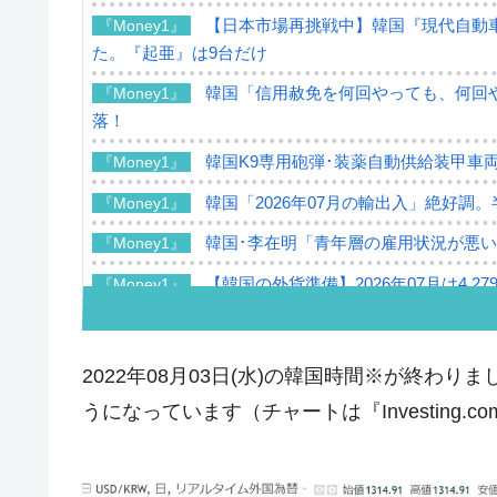
【日本市場再挑戦中】韓国『現代自動車
『Money1』
た。『起亜』は9台だけ
韓国「信用赦免を何回やっても、何回や
『Money1』
落！
韓国K9専用砲弾･装薬自動供給装甲車両
『Money1』
韓国「2026年07月の輸出入」絶好調
『Money1』
韓国･李在明「青年層の雇用状況が悪い
『Money1』
【韓国の外貨準備】2026年07月は4,2
『Money1』
韓国「ここは北朝鮮なのか。選管がサ
『Money1』
韓国･李在明さっそく不動産対策で浅
『Money1』
2022年08月03日(水)の韓国時間※が終わ
韓国は「中国と同じく」投資に不適格
『Money1』
うになっています（チャートは『Investing.
『韓国銀行』が「金の保有量を増やし
『Money1』
韓国･外為取引量「1日当たり1,214.
『Money1』