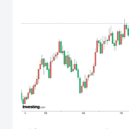
韓国･帰ってきた李在明。李在明を支持し
『Money1』
韓国大統領府ボンクラ政策室長が告発さ
『Money1』
壟断
韓国･警察職員が「丸刈りになって抗
『Money1』
中国だけが鉄鋼輸出を異常増加させる 
『Money1』
韓国製造業「半導体絶好調」のウラで他
『Money1』
【米韓激突案件】韓国消費者院が『クーパ
『Money1』
韓国で猛暑。南東部では干ばつ
『Money1』
韓国型イージス搭載の次世代駆逐艦「KD
『Money1』
【対日本円】ウォン安が急進！ 日米
『Money1』
韓国政府『BYD』車への補助金を全廃 
『Money1』
1.9倍！
在韓米国大使スティールが着韓！⇒ 
『Money1』