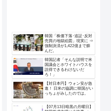
韓国「株価下落･追証･反対
売買の地獄絵図」現実に ⇒
強制決済が1,422億まで膨
んだ。
韓国記者「そんな説明で米
国議会とホワイトハウスを
説得できるわけないだ
ろ！」
【対日本円】ウォン安が急
進！ 日米の協調に韓国がい
っちょがみしたのでは。
【07月13日暗黒の月曜日】