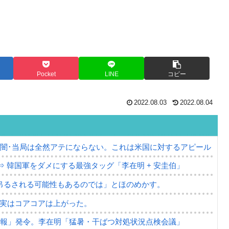
Pocket
LINE
コピー
2022.08.03
2022.08.04
の闇･当局は全然アテにならない。これは米国に対するアピール
⇒ 韓国軍をダメにする最強タッグ「李在明 + 安圭伯」
吊るされる可能性もあるのでは」とほのめかす。
⇒ 実はコアコアは上がった。
警報」発令。李在明「猛暑・干ばつ対処状況点検会議」