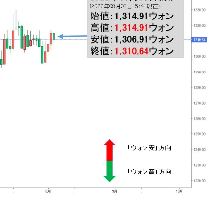
ない「50.5％」に上昇
れた ⇒ 国家が行った恐るべき株価操作であり、空前の国政
議活動」
⇒ 中国の過剰生産が世界を蝕む。
業種は全般的「不調」⇒ PSIが示す現況は決して良くない。
ン』1人当たり賠償10万ウォンを認定 ⇒ 総額3兆7,000億
DX」1番艦、2032年竣工と公示
の協調に韓国がいっちょがみしたのでは。
⇒ 実は韓国で『BYD』車は売れている。6カ月で対前年同期比
さっそく空港に詰めかけ「出て行け！」「極右勢力」のプラカー