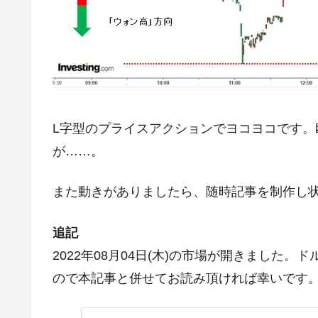
今話題の「楽天ライオンズ」とは？
Fact1
奇跡の毛色「白毛馬」とは？
Fact1
全て勝つといくら？ 競馬GI競走で勝利騎手
Fact1
平成仮面ライダーの意外すぎるモチーフとは
Fact1
L字型のプライスアクションでヨコヨコです
発表から2日で大崩壊、鳴かず飛ばずに終わ
Fact1
が……。
日本人マスターズ挑戦の歴史。松山以前に最
Fact1
甲子園通算本塁打、最多の清原に次いで多く
Fact1
また動きがありましたら、随時記事を制作し
セレクトセールの高額取引馬が稼いだ金額と
Fact1
追記
2022年08月04日(木)の市場が開きました
ので本記事と併せてお読み頂ければ幸いです