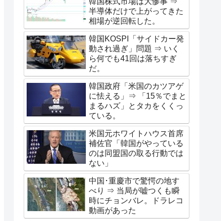
韓国株式市場は大惨事 ⇒
半導体だけで上がってきた
相場が逆回転した。
韓国KOSPI「サイドカー発
動され過ぎ」問題 ⇒ いく
ら何でも41回は落ちすぎ
だ。
韓国政府「米国のカツアゲ
に怯える」⇒ 「15％でまと
まるハズ」とタカをくくっ
ている。
米国元ホワイトハウス首席
補佐官「韓国がやっている
のは同盟国の取る行動では
ない」
中国･重慶市で驚愕の地す
べり ⇒ 当局が嘘つくも瞬
時にチョンバレ。ドラレコ
動画があった