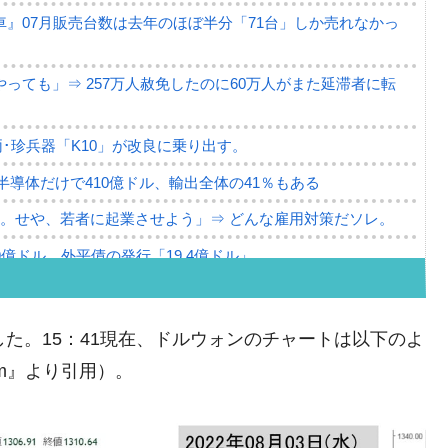
』07月販売台数は去年のほぼ半分「71台」しか売れなかっ
っても」⇒ 257万人赦免したのに60万人がまた延滞者に転
･珍兵器「K10」が改良に乗り出す。
。半導体だけで410億ドル、輸出全体の41％もある
。せや、若者に起業させよう」⇒ どんな雇用対策だソレ。
79億ドル。外平債の発行「19.4億ドル」
ーバーにウソのデータを入力したのは明白だ」
薄な発言。
りました。15：41現在、ドルウォンのチャートは以下のよ
な国だ。
com』より引用）。
ます」⇒「金を経由するドル入手」手段ではないのか？
4億ドル」まで拡大 ⇒ 海外資金の動きに強く左右される状態