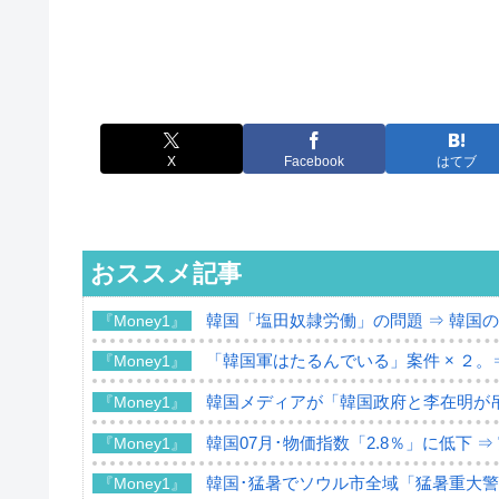
X
Facebook
はてブ
おススメ記事
韓国「塩田奴隷労働」の問題 ⇒ 韓国
『Money1』
「韓国軍はたるんでいる」案件 × ２。
『Money1』
韓国メディアが「韓国政府と李在明が
『Money1』
韓国07月･物価指数「2.8％」に低下 
『Money1』
韓国･猛暑でソウル市全域「猛暑重大
『Money1』