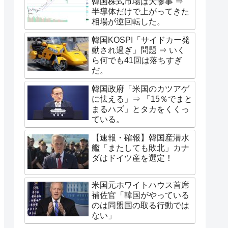
韓国株式市場は大惨事 ⇒
半導体だけで上がってきた
相場が逆回転した。
韓国KOSPI「サイドカー発
動され過ぎ」問題 ⇒ いく
ら何でも41回は落ちすぎ
だ。
韓国政府「米国のカツアゲ
に怯える」⇒ 「15％でまと
まるハズ」とタカをくくっ
ている。
【速報・確報】韓国産潜水
艦「またしても敗北」カナ
ダはドイツ産を選定！
米国元ホワイトハウス首席
補佐官「韓国がやっている
のは同盟国の取る行動では
ない」