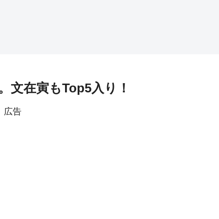
文在寅もTop5入り！
広告