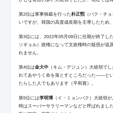
韓国半導体『SKハイニックス』2026
『Money1』
第2位は軍事独裁を行った
朴正煕
（パク・チョ
韓国･加徳島新国際空港「またも暗礁」の
『Money1』
いですが、韓国の高度成長期を主導したため
【速報】韓国株式市場の暴落・本日07
『Money1』
発動！
第3位には、2022年05月09日に任期が終了し
IT産業は人を雇用する効果は低い。全
『Money1』
ソギョル）政権になって文政権時の疑惑が追
韓国「株式市場が賭博場のように変質
『Money1』
れません。
韓国「2026年1Q 資金循環統計」面白
『Money1』
第4位は
金大中
（キム・デジュン）大統領でし
韓国化学企業最大手『ロッテケミカル
『Money1』
れてあやうく命を落とすところだった――と
韓国株式市場･暗黒の火曜日。サーキッ
『Money1』
たらした人でもあります（平和賞）。
韓国･カードローン金利「15％」突破
『Money1』
日本の誇る海洋資源調査船『白嶺』は先進技
第5位には
李明博
（イ・ミョンバク）大統領が
Fact1
時はスーパーサラリーマンなどと呼ばれました
夏の甲子園、優勝校を最も多く輩出している
Fact1