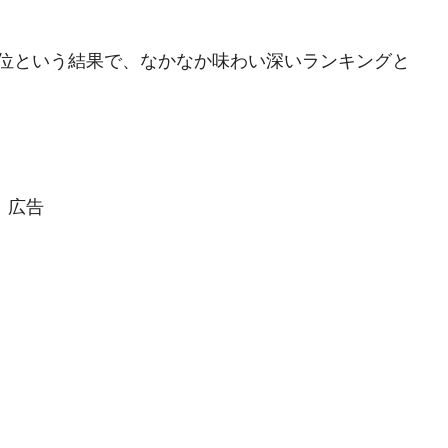
3位という結果で、なかなか味わい深いランキングと
がもらえる賞金とは？
？
りそうなスーパーリーグとは？
高位だった選手とは？
広告
打っている意外な選手とは？
は？