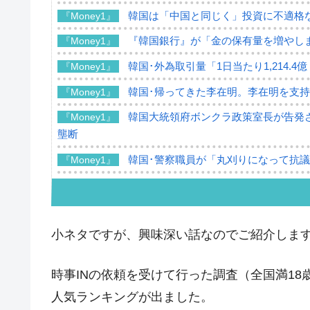
韓国は「中国と同じく」投資に不適格
『Money1』
『韓国銀行』が「金の保有量を増やし
『Money1』
韓国･外為取引量「1日当たり1,214.
『Money1』
韓国･帰ってきた李在明。李在明を支持し
『Money1』
韓国大統領府ボンクラ政策室長が告発さ
『Money1』
壟断
韓国･警察職員が「丸刈りになって抗
『Money1』
中国だけが鉄鋼輸出を異常増加させる 
『Money1』
韓国製造業「半導体絶好調」のウラで他
『Money1』
小ネタですが、興味深い話なのでご紹介しま
【米韓激突案件】韓国消費者院が『クーパ
『Money1』
韓国で猛暑。南東部では干ばつ
『Money1』
時事INの依頼を受けて行った調査（全国満18歳以
韓国型イージス搭載の次世代駆逐艦「KD
『Money1』
人気ランキングが出ました。