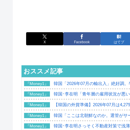
X
Facebook
はてブ
おススメ記事
韓国「2026年07月の輸出入」絶好調
『Money1』
韓国･李在明「青年層の雇用状況が悪い
『Money1』
【韓国の外貨準備】2026年07月は4,2
『Money1』
韓国「ここは北朝鮮なのか。選管がサ
『Money1』
韓国･李在明さっそく不動産対策で浅
『Money1』