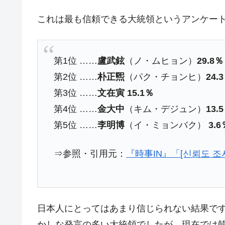
【対日本円】ウォン安が急進！ 日米
『Money1』
これは最も信頼できる大統領というアンケー
韓国政府『BYD』車への補助金を全廃 
『Money1』
1.9倍！
在韓米国大使スティールが着韓！⇒ 
『Money1』
第1位 ……
盧武鉉
（ノ・ムヒョン）
29.8％
ドを掲げる「在韓反米勢力」
第2位 ……
朴正煕
（パク・チョンヒ）
24.
韓国政府「2035年までに18.4GW規
『Money1』
第3位 ……
文在寅
15.1％
JPモルガン「韓国レバレッジETFの
『Money1』
第4位 ……
金大中
（キム・デジュン）
13.
韓国『国民年金公団』株価暴落で200
『Money1』
第5位 ……
李明博
（イ・ミョンバク）
3.6
韓国政府「ニセＫ-ブランドを通報しよ
『Money1』
⇒参照・引用元：
『時事IN』「[신뢰도 조
韓国「橋が落ちました」⇒ 耐久性「な
『Money1』
韓国鉄鋼最大手『POSCO』ズブズブ沈
『Money1』
米国下院「韓国の公務員個人をターゲ
『Money1』
する差別。許してはおかぬ
日本人にとってはあまり信じられない結果です
韓国ボンクラ政策室長･金容範、株価
『Money1』
かしな発言の多い大統領でしたが、現在では