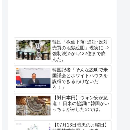
韓国「株価下落･追証･反対
売買の地獄絵図」現実に ⇒
強制決済が1,422億まで膨
んだ。
韓国記者「そんな説明で米
国議会とホワイトハウスを
説得できるわけないだ
ろ！」
【対日本円】ウォン安が急
進！ 日米の協調に韓国がい
っちょがみしたのでは。
【07月13日暗黒の月曜日】