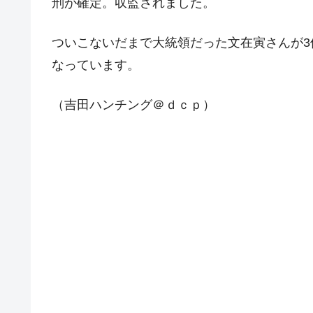
刑が確定。収監されました。
今話題の「楽天ライオンズ」とは？
Fact1
奇跡の毛色「白毛馬」とは？
Fact1
ついこないだまで大統領だった文在寅さんが
全て勝つといくら？ 競馬GI競走で勝利騎手
Fact1
なっています。
平成仮面ライダーの意外すぎるモチーフとは
Fact1
（吉田ハンチング＠ｄｃｐ）
発表から2日で大崩壊、鳴かず飛ばずに終わ
Fact1
日本人マスターズ挑戦の歴史。松山以前に最
Fact1
甲子園通算本塁打、最多の清原に次いで多く
Fact1
セレクトセールの高額取引馬が稼いだ金額と
Fact1