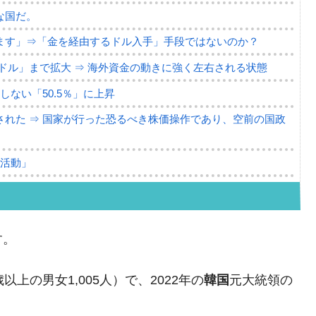
な国だ。
ます」⇒「金を経由するドル入手」手段ではないのか？
4億ドル」まで拡大 ⇒ 海外資金の動きに強く左右される状態
ない「50.5％」に上昇
れた ⇒ 国家が行った恐るべき株価操作であり、空前の国政
議活動」
⇒ 中国の過剰生産が世界を蝕む。
業種は全般的「不調」⇒ PSIが示す現況は決して良くない。
す。
ン』1人当たり賠償10万ウォンを認定 ⇒ 総額3兆7,000億
上の男女1,005人）で、2022年の
韓国
元大統領の
DX」1番艦、2032年竣工と公示