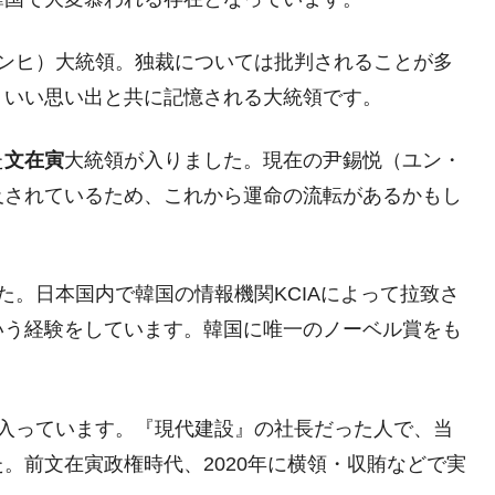
年2Qの業績「史上最高益」当期純利益は前年同期比13.4倍に。
ンヒ）大統領。独裁については批判されることが多
危機 ⇒ 10.7兆では損が出るからできない。
、いい思い出と共に記憶される大統領です。
月29日(水)もサイドカー・サーキットブレイカーの二段コンボ
た
文在寅
大統領が入りました。現在の尹錫悦（ユン・
産業の半分未満しか雇用を生まない
及されているため、これから運命の流転があるかもし
したのは政界の責任だ」
い結果に。
た。日本国内で韓国の情報機関KCIAによって拉致さ
』純借入金が約8兆。信用格付け「ネガティブ」にダウン
いう経験をしています。韓国に唯一のノーベル賞をも
トブレイカーも発動！ 半導体2銘柄の暴落
！
術の塊！
入っています。『現代建設』の社長だった人で、当
。前文在寅政権時代、2020年に横領・収賄などで実
都道府県とは？