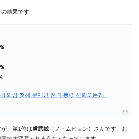
の協調に韓国がいっちょがみしたのでは。
トの結果です。
⇒ 実は韓国で『BYD』車は売れている。6カ月で対前年同期比
さっそく空港に詰めかけ「出て行け！」「極右勢力」のプラカー
3％
模のAIデータセンター整備」⇒ だから無理だってば。
清算はほぼ終わった」
5％
兆蒸発。
％
うキャンペーン」⇒ あの名物教授も登場！
사] 퇴임 첫해 문재인 전 대통령 신뢰도는?」
さすぎ」では。
む。営業利益80.2％も減少
ットにぶん殴る法案」提出！⇒ クーパン問題は合衆国企業に対
が、第1位は
盧武鉉
（ノ・ムヒョン）さんです。お
暴落に他人事のような発言。
韓国で大変慕われる存在となっています。