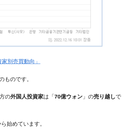
都道府県とは？
がもらえる賞金とは？
？
』「投資家別売買動向」
りそうなスーパーリーグとは？
高位だった選手とは？
現在のものです。
打っている意外な選手とは？
方の
外国人投資家
は「
70億ウォン
」の
売り越し
で
は？
から始めています。