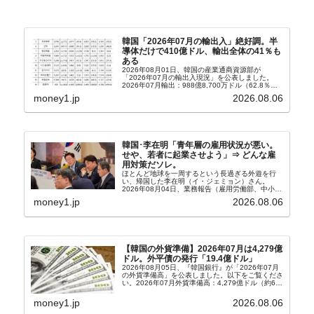
韓国「2026年07月の輸出入」絶好調。半
導体だけで410億ドル、輸出全体の41％も
ある
2026年08月01日、韓国の産業通商資源部が
「2026年07月の輸出入現況」を公表しました。
2026年07月輸出：988億8,700万ドル（62.8％）
輸入：685億6,300万ドル（26.5％）貿易収支：
money1.jp
2026.08.06
303億2,400万ドル2026...
韓国･李在明「青年層の雇用状況が悪い。
せや、若者に起業させよう」⇒ どんな雇
用対策だソレ。
ほとんど地球を一周するという長過ぎる外遊を行
い、帰国した李在明（イ・ジェミョン）さん。
2026年08月04日、業務報告（雇用労働部、中小ベ
ンチャー企業部、公正取引委員会）を主催。この席
money1.jp
2026.08.06
上、韓国大統領に成りおおせた李在明（イ・ジェミ
ョン）さん...
【韓国の外貨準備】2026年07月は4,279億
ドル。外平債の発行「19.4億ドル」
2026年08月05日、『韓国銀行』が「2026年07月
の外貨準備高」を公表しました。以下をご覧くださ
い。2026年07月外貨準備高：4,279億ドル（約67
兆4,456億円）※前月比：+6億ドル＜＜内訳＞＞
⇒Securities：3,80...
money1.jp
2026.08.06