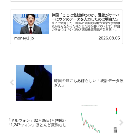
韓国「ここは北朝鮮なのか。選管がサーバ
ーにウソのデータを入力したのは明白だ」
先にご紹介した、韓国の全国同時地方選挙で投票用
紙が足らなかった件がまだ尾を引いています。韓国
の国会では「6・3地方選挙投票用紙不足事態・国
政調査特別委員会」が設けられ、調査を続けていま
す。『国民の力』の朱晋佑（チュ・ジヌ）議員はそ
money1.jp
2026.08.05
の委員の一...
韓国の世にもあほらしい「統計データ改
ざん」
「ドルウォン」02月06日(月)初動・
「1,247ウォン」ほとんど変動なし