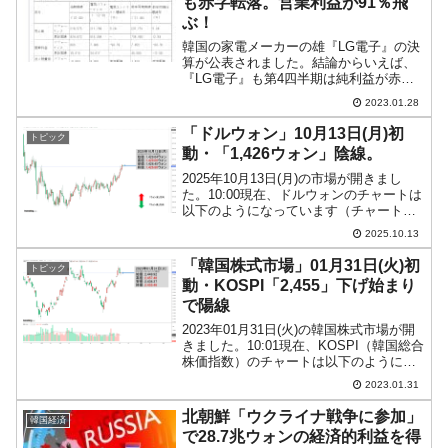
も赤字転落。営業利益が91％飛
ぶ！
韓国の家電メーカーの雄『LG電子』の決
算が公表されました。結論からいえば、
『LG電子』も第4四半期は純利益が赤字
転落しました。以下です。2022年第4四
2023.01.28
半期総売上：21兆8,575億ウォン
（5.2％）営業利益：693億ウォン
「ドルウォン」10月13日(月)初
トピック
（-90.7％）...
動・「1,426ウォン」陰線。
2025年10月13日(月)の市場が開きまし
た。10:00現在、ドルウォンのチャートは
以下のようになっています（チャートは
『Investing.com』より引用）。現在のと
2025.10.13
ころ陰線です。「1ドル＝1,426ウォン」
近辺の攻防となっています。...
「韓国株式市場」01月31日(火)初
トピック
動・KOSPI「2,455」下げ始まり
で陽線
2023年01月31日(火)の韓国株式市場が開
きました。10:01現在、KOSPI（韓国総合
株価指数）のチャートは以下のようにな
っています（チャートは
2023.01.31
『Investing.com』より引用）。わずかな
がら下げて始まりましたが現在は陽線。
北朝鮮「ウクライナ戦争に参加」
韓国経済
KO...
で28.7兆ウォンの経済的利益を得