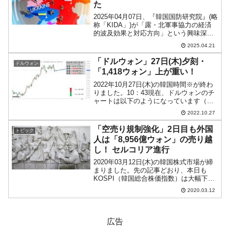
た
2025年04月07日、『韓国国防研究院』(略
称「KIDA」)が「露・北軍事協力の経済
的波及効果と対応方向」という興味深い
リポートを出しました。ロシアが不法に
2025.04.21
侵略して始めたウクライナ戦争に北朝鮮
が参戦。はるばる極東からヨーロッパ側
「ドルウォン」27日(木)夕刻・
ドルウォン
に兵士を派...
「1,418ウォン」上が重い！
2022年10月27日(木)の韓国時間※が終わ
りました。10：43現在、ドルウォンのチ
ャートは以下のようになっています（チ
ャートは『Investing.com』より引用）。
2022.10.27
一時「1ドル＝1,423ウォン」までいった
のですが、戻されてしまいま...
「空売り規制強化」2日目も外国
トピック
人は「8,956億ウォン」の売り越
し！ セルコリア進行
2020年03月12日(木)の韓国株式市場が締
まりました。先の記事どおり、本日も
KOSPI（韓国総合株価指数）は大幅下落
です。以下は本日の日足チャート（チャ
2020.03.12
ートは『Investing.com』より引用：以下
同）です。本日は「空売り規制強化」...
広告