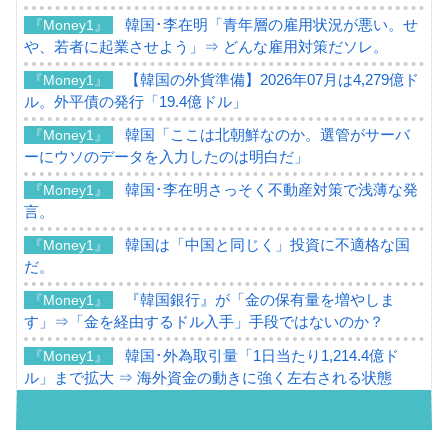
韓国･李在明「青年層の雇用状況が悪い。せ
『Money1』
や、若者に起業させよう」⇒ どんな雇用対策だソレ。
【韓国の外貨準備】2026年07月は4,279億ド
『Money1』
ル。外平債の発行「19.4億ドル」
韓国「ここは北朝鮮なのか。選管がサーバ
『Money1』
ーにウソのデータを入力したのは明白だ」
韓国･李在明さっそく不動産対策で浅薄な発
『Money1』
言。
韓国は「中国と同じく」投資に不適格な国
『Money1』
だ。
『韓国銀行』が「金の保有量を増やしま
『Money1』
す」⇒「金を経由するドル入手」手段ではないのか？
韓国･外為取引量「1日当たり1,214.4億ド
『Money1』
ル」まで拡大 ⇒ 海外資金の動きに強く左右される状態
韓国･帰ってきた李在明。李在明を支持しな
『Money1』
い「50.5％」に上昇