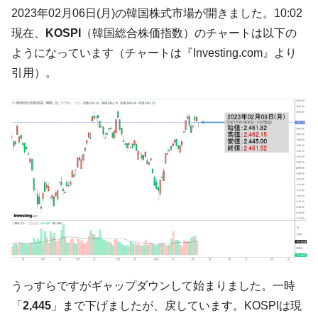
韓国大統領府ボンクラ政策室長が告発され
2023年02月06日(月)の韓国株式市場が開きました。10:02
『Money1』
た ⇒ 国家が行った恐るべき株価操作であり、空前の国政壟
現在、
KOSPI
（韓国総合株価指数）のチャートは以下の
断
ようになっています（チャートは『Investing.com』より
韓国･警察職員が「丸刈りになって抗議活
『Money1』
引用）。
動」
中国だけが鉄鋼輸出を異常増加させる ⇒ 中
『Money1』
国の過剰生産が世界を蝕む。
韓国製造業「半導体絶好調」のウラで他業
『Money1』
種は全般的「不調」⇒ PSIが示す現況は決して良くない。
【米韓激突案件】韓国消費者院が『クーパ
『Money1』
ン』1人当たり賠償10万ウォンを認定 ⇒ 総額3兆7,000億
韓国で猛暑。南東部では干ばつ
『Money1』
韓国型イージス搭載の次世代駆逐艦
『Money1』
「KDDX」1番艦、2032年竣工と公示
うっすらですがギャップダウンして始まりました。一時
【対日本円】ウォン安が急進！ 日米の協調
『Money1』
に韓国がいっちょがみしたのでは。
「
2,445
」まで下げましたが、戻しています。KOSPIは現