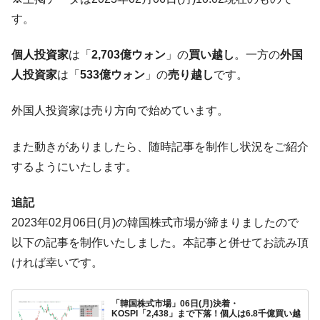
営業利益80.2％も減少
す。
米国下院「韓国の公務員個人をターゲット
『Money1』
にぶん殴る法案」提出！⇒ クーパン問題は合衆国企業に対
個人投資家
は「
2,703億ウォン
」の
買い越し
。一方の
外国
する差別。許してはおかぬ
人投資家
は「
533億ウォン
」の
売り越し
です。
韓国ボンクラ政策室長･金容範、株価暴落に
『Money1』
他人事のような発言。
外国人投資家は売り方向で始めています。
韓国半導体『SKハイニックス』2026年2Qの
『Money1』
業績「史上最高益」当期純利益は前年同期比13.4倍に。
また動きがありましたら、随時記事を制作し状況をご紹介
するようにいたします。
韓国･加徳島新国際空港「またも暗礁」の危
『Money1』
機 ⇒ 10.7兆では損が出るからできない。
追記
【速報】韓国株式市場の暴落・本日07月29
『Money1』
2023年02月06日(月)の韓国株式市場が締まりましたので
日(水)もサイドカー・サーキットブレイカーの二段コンボ
発動！
以下の記事を制作いたしました。本記事と併せてお読み頂
ければ幸いです。
IT産業は人を雇用する効果は低い。全産業の
『Money1』
半分未満しか雇用を生まない
韓国「株式市場が賭博場のように変質した
『Money1』
「韓国株式市場」06日(月)決着・
KOSPI「2,438」まで下落！個人は6.8千億買い越
のは政界の責任だ」