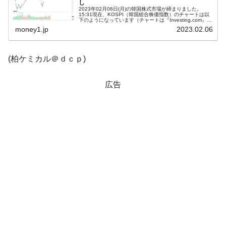
し
2023年02月06日(月)の韓国株式市場が締まりました。
韓国「2026年1Q 資金循環統計」面白い結果
15:31現在、KOSPI（韓国総合株価指数）のチャートは以
『Money1』
下のようになっています（チャートは『Investing.com』よ
に。
り引用）。陰線が長くなりました。ダブルトップになると
money1.jp
2023.02.06
して...
韓国化学企業最大手『ロッテケミカル』純
『Money1』
借入金が約8兆。信用格付け「ネガティブ」にダウン
(柏ケミカル＠ｄｃｐ)
韓国株式市場･暗黒の火曜日。サーキットブ
『Money1』
レイカーも発動！ 半導体2銘柄の暴落
広告
韓国･カードローン金利「15％」突破！
『Money1』
日本の誇る海洋資源調査船『白嶺』は先進技術の
Fact1
塊！
夏の甲子園、優勝校を最も多く輩出している都道
Fact1
府県とは？
今話題の「楽天ライオンズ」とは？
Fact1
奇跡の毛色「白毛馬」とは？
Fact1
全て勝つといくら？ 競馬GI競走で勝利騎手がもら
Fact1
える賞金とは？