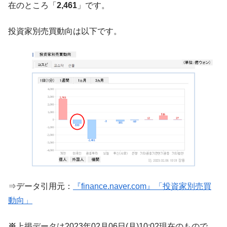
在のところ「
2,461
」です。
韓国政府『BYD』車への補助金を全廃 ⇒ 実
『Money1』
は韓国で『BYD』車は売れている。6カ月で対前年同期比
1.9倍！
投資家別売買動向は以下です。
在韓米国大使スティールが着韓！⇒ さっそ
『Money1』
く空港に詰めかけ「出て行け！」「極右勢力」のプラカー
ドを掲げる「在韓反米勢力」
韓国政府「2035年までに18.4GW規模のAIデ
『Money1』
ータセンター整備」⇒ だから無理だってば。
JPモルガン「韓国レバレッジETFの清算は
『Money1』
ほぼ終わった」
韓国『国民年金公団』株価暴落で200兆蒸
『Money1』
発。
韓国政府「ニセＫ-ブランドを通報しようキ
『Money1』
ャンペーン」⇒ あの名物教授も登場！
⇒データ引用元：
『finance.naver.com』「投資家別売買
韓国「橋が落ちました」⇒ 耐久性「なさす
『Money1』
動向」
ぎ」では。
韓国鉄鋼最大手『POSCO』ズブズブ沈む。
『Money1』
※
上掲データは2023年02月06日(月)10:02現在のもので