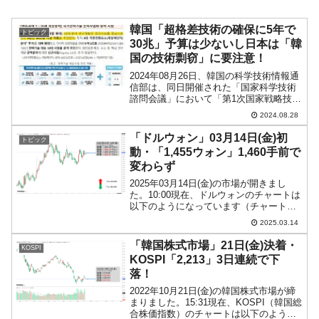
韓国「超格差技術の確保に5年で
トピック
30兆」予算は少ないし日本は「韓
国の技術剽窃」に要注意！
2024年08月26日、韓国の科学技術情報通
信部は、同日開催された「国家科学技術
諮問会議」において「第1次国家戦略技術
育成基本計画」を公表しました。この文
2024.08.28
書の主旨について以下のように書いてい
ます。大韓民国科学技術主権青写真： 第
「ドルウォン」03月14日(金)初
トピック
1次国家戦略...
動・「1,455ウォン」1,460手前で
変わらず
2025年03月14日(金)の市場が開きまし
た。10:00現在、ドルウォンのチャートは
以下のようになっています（チャートは
『Investing.com』より引用）。これから
2025.03.14
ローソク足の調整が入るかもしれません
が、結局コマ足になりました。現在...
「韓国株式市場」21日(金)決着・
KOSPI
KOSPI「2,213」3日連続で下
落！
2022年10月21日(金)の韓国株式市場が締
まりました。15:31現在、KOSPI（韓国総
合株価指数）のチャートは以下のように