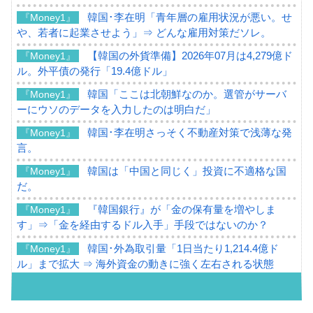
韓国･李在明「青年層の雇用状況が悪い。せ
『Money1』
や、若者に起業させよう」⇒ どんな雇用対策だソレ。
【韓国の外貨準備】2026年07月は4,279億ド
『Money1』
ル。外平債の発行「19.4億ドル」
韓国「ここは北朝鮮なのか。選管がサーバ
『Money1』
ーにウソのデータを入力したのは明白だ」
韓国･李在明さっそく不動産対策で浅薄な発
『Money1』
言。
韓国は「中国と同じく」投資に不適格な国
『Money1』
だ。
『韓国銀行』が「金の保有量を増やしま
『Money1』
す」⇒「金を経由するドル入手」手段ではないのか？
韓国･外為取引量「1日当たり1,214.4億ド
『Money1』
ル」まで拡大 ⇒ 海外資金の動きに強く左右される状態
韓国･帰ってきた李在明。李在明を支持しな
『Money1』
い「50.5％」に上昇