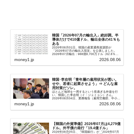
韓国「2026年07月の輸出入」絶好調。半
導体だけで410億ドル、輸出全体の41％も
ある
2026年08月01日、韓国の産業通商資源部が
「2026年07月の輸出入現況」を公表しました。
2026年07月輸出：988億8,700万ドル（62.8％）
輸入：685億6,300万ドル（26.5％）貿易収支：
money1.jp
2026.08.06
303億2,400万ドル2026...
韓国･李在明「青年層の雇用状況が悪い。
せや、若者に起業させよう」⇒ どんな雇
用対策だソレ。
ほとんど地球を一周するという長過ぎる外遊を行
い、帰国した李在明（イ・ジェミョン）さん。
2026年08月04日、業務報告（雇用労働部、中小ベ
ンチャー企業部、公正取引委員会）を主催。この席
money1.jp
2026.08.06
上、韓国大統領に成りおおせた李在明（イ・ジェミ
ョン）さん...
【韓国の外貨準備】2026年07月は4,279億
ドル。外平債の発行「19.4億ドル」
2026年08月05日、『韓国銀行』が「2026年07月