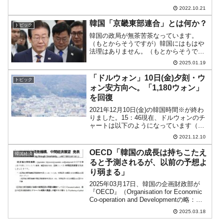
なっています（チャートは
2022.10.21
『Investing.com』より引用）。下げて終
わりました！ KOSPIは「2,213...
韓国「京畿東部連合」とは何か？
トピック
韓国の政局が無茶苦茶なっています。
（もとからそうですが）韓国にはもはや
法理はありません。（もとからそうです
が）韓国は法治国家ではないことを誰が
2025.01.19
見ても分かる形で露呈しました。2025年
01月19日、韓国のソウル西部地方裁判所
「ドルウォン」10日(金)夕刻・ウ
トピック
は「尹錫悦（ユン・...
ォン安方向へ。「1,180ウォン」
を回復
2021年12月10日(金)の韓国時間※が終わ
りました。15：46現在、ドルウォンのチ
ャートは以下のようになっています（チ
ャートは『Investing.com』より引用）。
2021.12.10
「1ドル＝1,180ウォン」を回復していま
す。どこまで上昇できるか、...
OECD「韓国の成長は持ちこたえ
韓国経済
ると予測されるが、以前の予想よ
り弱まる」
2025年03月17日、韓国の企画財政部が
『OECD』（Organisation for Economic
Co-operation and Developmentの略：経
済協力開発機構）の公表した「中間経済
2025.03.18
展望」についてプレスリリースを出...