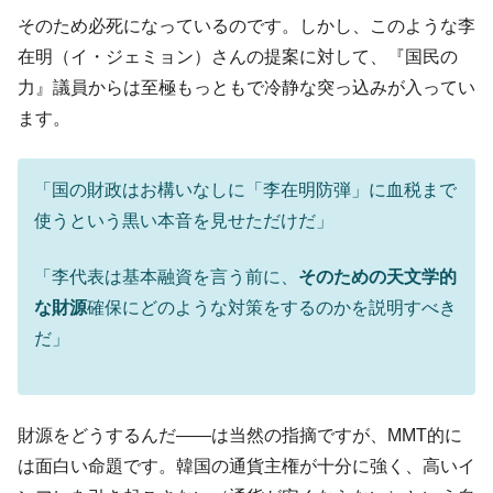
営業利益80.2％も減少
そのため必死になっているのです。しかし、このような李
米国下院「韓国の公務員個人をターゲット
『Money1』
在明（イ・ジェミョン）さんの提案に対して、『国民の
にぶん殴る法案」提出！⇒ クーパン問題は合衆国企業に対
力』議員からは至極もっともで冷静な突っ込みが入ってい
する差別。許してはおかぬ
ます。
韓国ボンクラ政策室長･金容範、株価暴落に
『Money1』
他人事のような発言。
「国の財政はお構いなしに「李在明防弾」に血税まで
韓国半導体『SKハイニックス』2026年2Qの
『Money1』
使うという黒い本音を見せただけだ」
業績「史上最高益」当期純利益は前年同期比13.4倍に。
韓国･加徳島新国際空港「またも暗礁」の危
『Money1』
「李代表は基本融資を言う前に、
そのための天文学的
機 ⇒ 10.7兆では損が出るからできない。
な財源
確保にどのような対策をするのかを説明すべき
【速報】韓国株式市場の暴落・本日07月29
『Money1』
だ」
日(水)もサイドカー・サーキットブレイカーの二段コンボ
発動！
IT産業は人を雇用する効果は低い。全産業の
『Money1』
半分未満しか雇用を生まない
財源をどうするんだ――は当然の指摘ですが、MMT的に
は面白い命題です。韓国の通貨主権が十分に強く、高いイ
韓国「株式市場が賭博場のように変質した
『Money1』
のは政界の責任だ」