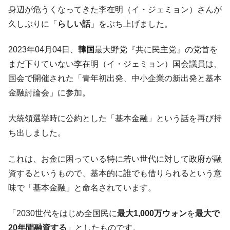
韓国大統領府ボンクラ政策室長が告発され
身辺が危うくなってきた李在明（イ・ジェミョン）さんが
『Money1』
た ⇒ 国家が行った恐るべき株価操作であり、空前の国政壟
久しぶりに「
らしい話
」をぶち上げました。
断
韓国･警察職員が「丸刈りになって抗議活
『Money1』
2023年04月04日、
韓国
最大野党『共に民主党』の党首を
動」
まだ下りていない李在明（イ・ジェミョン）国会議員は、
中国だけが鉄鋼輸出を異常増加させる ⇒ 中
『Money1』
国会で開催された「青年初出発、中小企業の新出発と基本
国の過剰生産が世界を蝕む。
金融討論会」に参加。
韓国製造業「半導体絶好調」のウラで他業
『Money1』
種は全般的「不調」⇒ PSIが示す現況は決して良くない。
大統領選挙時に公約とした「基本金融」という話を再び持
ち出しました。
【米韓激突案件】韓国消費者院が『クーパ
『Money1』
ン』1人当たり賠償10万ウォンを認定 ⇒ 総額3兆7,000億
これは、お金に困っている特に若い世代に対して政府が融
韓国で猛暑。南東部では干ばつ
『Money1』
資するというもので、基本的に誰でも借りられるという意
韓国型イージス搭載の次世代駆逐艦
『Money1』
味で「基本金融」と命名されています。
「KDDX」1番艦、2032年竣工と公示
【対日本円】ウォン安が急進！ 日米の協調
『Money1』
「2030世代をはじめ全国民に
最大1,000万ウォン
を
最大で
に韓国がいっちょがみしたのでは。
20年間融資する
」としたものです。