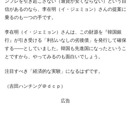
ンフレを引き起こさない（通貨が安くならない）という自
韓国「2026年1Q 資金循環統計」面白い結果
信があるのなら、李在明（イ・ジェミョン）さんの提案に
『Money1』
に。
乗るのも一つの手です。
韓国化学企業最大手『ロッテケミカル』純
『Money1』
借入金が約8兆。信用格付け「ネガティブ」にダウン
李在明（イ・ジェミョン）さんは、この財源を『韓国銀
行』が引き受ける「利払いなしの劣後債」を発行して確保
韓国株式市場･暗黒の火曜日。サーキットブ
『Money1』
レイカーも発動！ 半導体2銘柄の暴落
する――としていました。韓国も先進国になったというこ
とですから、やってみるのも面白いでしょう。
韓国･カードローン金利「15％」突破！
『Money1』
日本の誇る海洋資源調査船『白嶺』は先進技術の
Fact1
注目すべき「経済的な実験」になるはずです。
塊！
夏の甲子園、優勝校を最も多く輩出している都道
Fact1
（吉田ハンチング＠ｄｃｐ）
府県とは？
今話題の「楽天ライオンズ」とは？
Fact1
広告
奇跡の毛色「白毛馬」とは？
Fact1
全て勝つといくら？ 競馬GI競走で勝利騎手がもら
Fact1
える賞金とは？