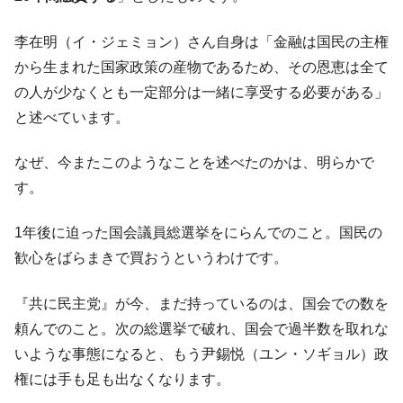
韓国政府『BYD』車への補助金を全廃 ⇒ 実
『Money1』
は韓国で『BYD』車は売れている。6カ月で対前年同期比
李在明（イ・ジェミョン）さん自身は「金融は国民の主権
1.9倍！
から生まれた国家政策の産物であるため、その恩恵は全て
在韓米国大使スティールが着韓！⇒ さっそ
『Money1』
の人が少なくとも一定部分は一緒に享受する必要がある」
く空港に詰めかけ「出て行け！」「極右勢力」のプラカー
と述べています。
ドを掲げる「在韓反米勢力」
韓国政府「2035年までに18.4GW規模のAIデ
『Money1』
なぜ、今またこのようなことを述べたのかは、明らかで
ータセンター整備」⇒ だから無理だってば。
す。
JPモルガン「韓国レバレッジETFの清算は
『Money1』
ほぼ終わった」
1年後に迫った国会議員総選挙をにらんでのこと。国民の
韓国『国民年金公団』株価暴落で200兆蒸
『Money1』
歓心をばらまきで買おうというわけです。
発。
韓国政府「ニセＫ-ブランドを通報しようキ
『Money1』
『共に民主党』が今、まだ持っているのは、国会での数を
ャンペーン」⇒ あの名物教授も登場！
頼んでのこと。次の総選挙で破れ、国会で過半数を取れな
韓国「橋が落ちました」⇒ 耐久性「なさす
『Money1』
いような事態になると、もう尹錫悦（ユン・ソギョル）政
ぎ」では。
権には手も足も出なくなります。
韓国鉄鋼最大手『POSCO』ズブズブ沈む。
『Money1』