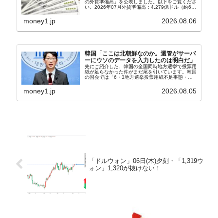
の外貨準備高」を公表しました。以下をご覧くださ
い。2026年07月外貨準備高：4,279億ドル（約67
兆4,456億円）※前月比：+6億ドル＜＜内訳＞＞
⇒Securities：3,80...
money1.jp
2026.08.06
韓国「ここは北朝鮮なのか。選管がサーバ
ーにウソのデータを入力したのは明白だ」
先にご紹介した、韓国の全国同時地方選挙で投票用
紙が足らなかった件がまだ尾を引いています。韓国
の国会では「6・3地方選挙投票用紙不足事態・国
政調査特別委員会」が設けられ、調査を続けていま
す。『国民の力』の朱晋佑（チュ・ジヌ）議員はそ
money1.jp
2026.08.05
の委員の一...
「ドルウォン」06日(木)夕刻・「1,319ウ
ォン」1,320が抜けない！