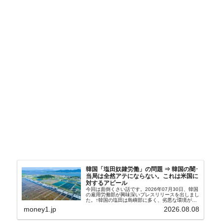
韓国「塩田奴隷労働」の問題 ⇒ 韓国の闇･
当局は全然アテにならない。これは米国に
対するアピール
今回は面倒くさい話です。2026年07月30日、韓国
の雇用労働部が興味深いプレスリリースを出しまし
た。↑韓国の塩田は島嶼部に多く、劣悪な環境が一
般に見られることが少ないため、事件の発覚を妨げ
money1.jp
2026.08.08
たといわれます（後述）。これは、いわゆる「塩田
奴隷...