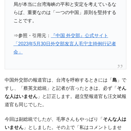
局が本当に台湾海峡の平和と安定を考えているな
に韓国がいっちょがみしたのでは。
らば、重要なのは「一つの中国」原則を堅持する
韓国政府『BYD』車への補助金を全廃 ⇒ 実
『Money1』
は韓国で『BYD』車は売れている。6カ月で対前年同期比
ことです。
1.9倍！
⇒参照・引用元：
『中国 外交部』公式サイト
在韓米国大使スティールが着韓！⇒ さっそ
『Money1』
く空港に詰めかけ「出て行け！」「極右勢力」のプラカー
「2023年5月30日外交部发言人毛宁主持例行记者
ドを掲げる「在韓反米勢力」
会」
韓国政府「2035年までに18.4GW規模のAIデ
『Money1』
ータセンター整備」⇒ だから無理だってば。
JPモルガン「韓国レバレッジETFの清算は
『Money1』
中国外交部の報道官は、台湾を呼称するときには「
島
」で
ほぼ終わった」
すし、「蔡英文総統」と記者が言ったときは、必ず「
そん
韓国『国民年金公団』株価暴落で200兆蒸
『Money1』
な人はいません
」と訂正します。趙立堅報道官も汪文斌報
発。
道官も同じでした。
韓国政府「ニセＫ-ブランドを通報しようキ
『Money1』
ャンペーン」⇒ あの名物教授も登場！
今回は副総統でしたが、毛寧さんもやっぱり「
そんな人は
韓国「橋が落ちました」⇒ 耐久性「なさす
『Money1』
いません
」としました。その上で「私はコメントしませ
ぎ」では。