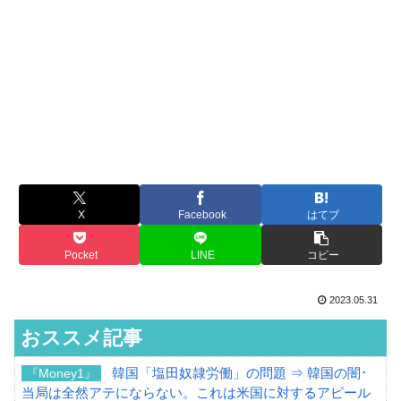
X
Facebook
はてブ
Pocket
LINE
コピー
2023.05.31
おススメ記事
韓国「塩田奴隷労働」の問題 ⇒ 韓国の闇･
『Money1』
当局は全然アテにならない。これは米国に対するアピール