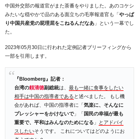
韓国「2026年07月の輸出入」絶好調。半導
『Money1』
中国外交部の報道官がまた茶番をやりました。あのコケシ
体だけで410億ドル、輸出全体の41％もある
みたいな穏やかで品のある面立ちの毛寧報道官も「
やっぱ
韓国･李在明「青年層の雇用状況が悪い。せ
『Money1』
り中国共産党の屁理屈をこねるんだなあ
」という一幕でし
や、若者に起業させよう」⇒ どんな雇用対策だソレ。
た。
【韓国の外貨準備】2026年07月は4,279億ド
『Money1』
ル。外平債の発行「19.4億ドル」
2023年05月30日に行われた定例記者ブリーフィングから
韓国「ここは北朝鮮なのか。選管がサーバ
『Money1』
一部を引用します。
ーにウソのデータを入力したのは明白だ」
韓国･李在明さっそく不動産対策で浅薄な発
『Money1』
言。
『Bloomberg』記者：
台湾の
頼清徳
副総統
は、
最も一緒に食事をしたい
韓国は「中国と同じく」投資に不適格な国
『Money1』
だ。
相手は中国の指導者である
と述べました。 もし機
『韓国銀行』が「金の保有量を増やしま
会があれば、中国の指導者に「
気楽に、そんなに
『Money1』
す」⇒「金を経由するドル入手」手段ではないのか？
プレッシャーをかけないで
」「
国民の幸福が最も
韓国･外為取引量「1日当たり1,214.4億ド
『Money1』
重要で、平和はみんなのためになる
」
とアドバイ
ル」まで拡大 ⇒ 海外資金の動きに強く左右される状態
スしたい
そうです。 これについてはどのようにお
韓国･帰ってきた李在明。李在明を支持しな