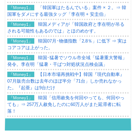
「韓国軍はたるんでいる」案件 × ２。⇒ 韓
『Money1』
国軍をダメにする最強タッグ「李在明 + 安圭伯」
韓国メディアが「韓国政府と李在明が吊る
『Money1』
される可能性もあるのでは」とほのめかす。
韓国07月･物価指数「2.8％」に低下 ⇒ 実は
『Money1』
コアコアは上がった。
韓国･猛暑でソウル市全域「猛暑重大警報」
『Money1』
発令。李在明「猛暑・干ばつ対処状況点検会議」
【日本市場再挑戦中】韓国『現代自動車』
『Money1』
07月販売台数は去年のほぼ半分「71台」しか売れなかっ
た。『起亜』は9台だけ
韓国「信用赦免を何回やっても、何回やっ
『Money1』
ても」⇒ 257万人赦免したのに60万人がまた延滞者に転
落！
韓国K9専用砲弾･装薬自動供給装甲車両･珍
『Money1』
兵器「K10」が改良に乗り出す。