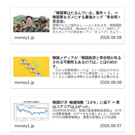
「韓国軍はたるんでいる」案件 × ２。⇒
韓国軍をダメにする最強タッグ「李在明 +
安圭伯」
弱将のもとに強兵なし――といわれます。韓国国防
部のTopは現在、Money1でもしつこくご紹介して
きたボンクラの安圭伯（アン・ギュベク）さんで
す。↑経済的無知蒙昧な李在明（イ・ジェミョン）
money1.jp
2026.08.08
さんと「韓国初の文官上がり」の国防部長官安圭伯
（アン...
韓国メディアが「韓国政府と李在明が吊る
される可能性もあるのでは」とほのめか
す。
「だから官製相場だってば」という話なのですが、
さすがの韓国メディアでも李在明（イ・ジェミョ
ン）さんと愉快な仲間たちを非難する記事が出るよ
うになっています。もちろん株価の暴落についてで
money1.jp
2026.08.08
『朝鮮日報』に面白い記事が出ています。「東西南
北」というコ...
韓国07月･物価指数「2.8％」に低下 ⇒ 実
はコアコアは上がった。
2026年08月04日、韓国の産業通商資源部は「07月
の消費者物価」のデータを公表しました。2026年
07月の消費者物価は、農畜水産物および石油類の
上昇率が鈍化したことなどにより、前年同月比
2.8％上昇（06月は3.2％）となり、上昇率は前...
money1.jp
2026.08.07