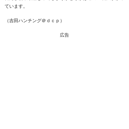
全て勝つといくら？ 競馬GI競走で勝利騎手がもら
Fact1
ています。
える賞金とは？
平成仮面ライダーの意外すぎるモチーフとは？
Fact1
（吉田ハンチング＠ｄｃｐ）
発表から2日で大崩壊、鳴かず飛ばずに終わりそう
Fact1
なスーパーリーグとは？
広告
日本人マスターズ挑戦の歴史。松山以前に最高位
Fact1
だった選手とは？
甲子園通算本塁打、最多の清原に次いで多く打っ
Fact1
ている意外な選手とは？
セレクトセールの高額取引馬が稼いだ金額とは？
Fact1