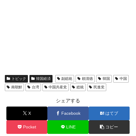
トピック
韓国経済
副総統
頼清徳
韓国
中国
南朝鮮
台湾
中国共産党
総統
民進党
シェアする
X
Facebook
はてブ
Pocket
LINE
コピー