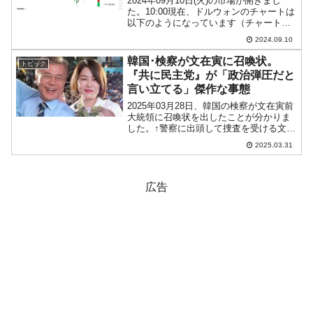
2024年09月10日(火)の市場が開きまし
た。10:00現在、ドルウォンのチャートは
以下のようになっています（チャートは
『Investing.com』より引用）。少しギャ
2024.09.10
ップアップして始まりました。現在のと
ころ陽線で「1ドル＝1,344ウ...
韓国･検察が文在寅に召喚状。
トピック
『共に民主党』が「政治弾圧だと
言い立てる」傑作な事態
2025年03月28日、韓国の検察が文在寅前
大統領に召喚状を出したことが分かりま
した。↑警察に出頭して捜査を受ける文ダ
ヘさん。これは文在寅さんの娘、ダヘさ
2025.03.31
んの婿だった人の「疑惑」に絡んでのこ
とです。李相稷（イ・サンジク）元議員
※が『中小ベン...
広告