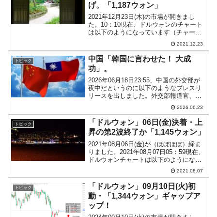
げ。「1,187ウォン」
2021年12月23日(木)の市場が開きまし
た。10：10現在、ドルウォンのチャート
は以下のようになっています（チャート
は『Investing.com』より引用）。
2021.12.23
『Investing.com』のチャート描画がヘン
になったので『ADVFN』...
中国「韓国に言わせた！ 大成
トピック
功」。
2026年06月18日23:55、中国の外交部が
夜中だというのに以下のようなプレスリ
リースを出しました。外交部報道官、韓
国外交部当局者が中韓国交樹立共同声明
2026.06.23
の台湾関連表現を完全な形で公開し再確
認したことについて記者の質問に回答
「ドルウォン」06日(金)決着・上
トピック
2026-06...
昇の第2波終了か「1,145ウォン」
2021年08月06日(金)が（ほぼほぼ）締ま
りました。2021年08月07日05：59現在、
ドルウォンチャートは以下のようになっ
ています（チャートは『Investing.com』
2021.08.07
より引用：以下同）。陽線で締まりまし
たが、下りのチャネルをブ...
「ドルウォン」09月10日(火)初
トピック
動・「1,344ウォン」ギャップア
ップ！