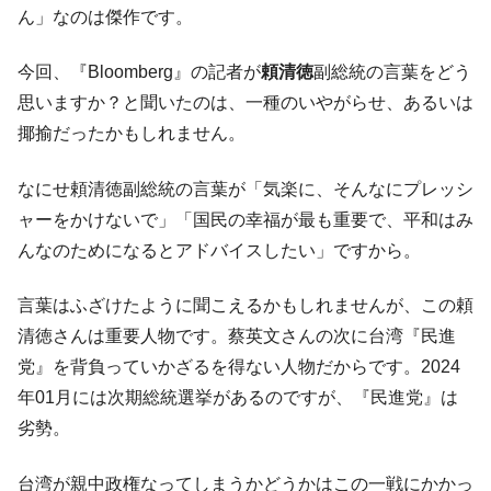
ん」なのは傑作です。
韓国鉄鋼最大手『POSCO』ズブズブ沈む。
『Money1』
営業利益80.2％も減少
今回、『Bloomberg』の記者が
頼清徳
副総統の言葉をどう
米国下院「韓国の公務員個人をターゲット
『Money1』
思いますか？と聞いたのは、一種のいやがらせ、あるいは
にぶん殴る法案」提出！⇒ クーパン問題は合衆国企業に対
揶揄だったかもしれません。
する差別。許してはおかぬ
韓国ボンクラ政策室長･金容範、株価暴落に
『Money1』
なにせ頼清徳副総統の言葉が「気楽に、そんなにプレッシ
他人事のような発言。
ャーをかけないで」「国民の幸福が最も重要で、平和はみ
韓国半導体『SKハイニックス』2026年2Qの
『Money1』
んなのためになるとアドバイスしたい」ですから。
業績「史上最高益」当期純利益は前年同期比13.4倍に。
日本の誇る海洋資源調査船『白嶺』は先進技術の
Fact1
言葉はふざけたように聞こえるかもしれませんが、この頼
塊！
清徳さんは重要人物です。蔡英文さんの次に台湾『民進
夏の甲子園、優勝校を最も多く輩出している都道
Fact1
党』を背負っていかざるを得ない人物だからです。2024
府県とは？
年01月には次期総統選挙があるのですが、『民進党』は
今話題の「楽天ライオンズ」とは？
Fact1
劣勢。
奇跡の毛色「白毛馬」とは？
Fact1
台湾が親中政権なってしまうかどうかはこの一戦にかかっ