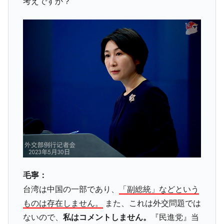
『Money1』
考えですか？
い「50.5％」に上昇
韓国大統領府ボンクラ政策室長が告発され
『Money1』
た ⇒ 国家が行った恐るべき株価操作であり、空前の国政壟
断
韓国･警察職員が「丸刈りになって抗議活
『Money1』
動」
中国だけが鉄鋼輸出を異常増加させる ⇒ 中
『Money1』
国の過剰生産が世界を蝕む。
韓国製造業「半導体絶好調」のウラで他業
『Money1』
種は全般的「不調」⇒ PSIが示す現況は決して良くない。
【米韓激突案件】韓国消費者院が『クーパ
『Money1』
ン』1人当たり賠償10万ウォンを認定 ⇒ 総額3兆7,000億
毛寧：
韓国で猛暑。南東部では干ばつ
『Money1』
台湾は中国の一部であり、
「副総統」などという
韓国型イージス搭載の次世代駆逐艦
『Money1』
ものは存在しません。
また、これは外交問題では
「KDDX」1番艦、2032年竣工と公示
ないので、
私はコメントしません。
『民進党』当
【対日本円】ウォン安が急進！ 日米の協調
『Money1』