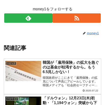
money1をフォローする
money1
関連記事
韓国が「雇用保険」の拡大を急ぐ
トピック
のは基金が枯渇するから。もう
6.5兆しかない！
韓国政府がここにきて「雇用保険」の拡
充について声高にアピールしています。
韓国メディアも「社会的セーフティーネ
ットの整備を急がなければ！」という調
2020.07.22
子で報じています。例えば、韓国メディ
ア『毎日経済』の2020年07月20日付けの
「ドルウォン」12月23日(木)初
ドルウォン
記事では、以下の...
動・「1,194ウォン」突破から下