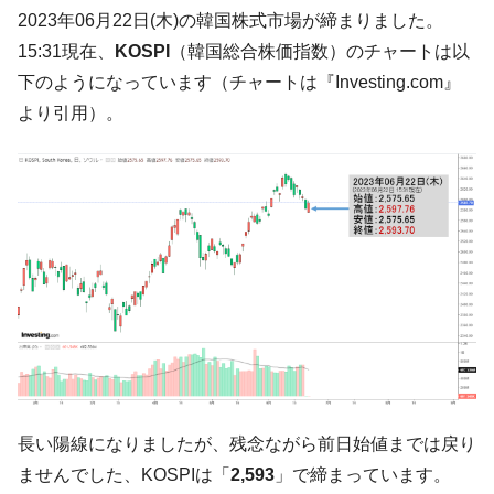
韓国「ここは北朝鮮なのか。選管がサーバ
『Money1』
2023年06月22日(木)の韓国株式市場が締まりました。
ーにウソのデータを入力したのは明白だ」
15:31現在、
KOSPI
（韓国総合株価指数）のチャートは以
韓国･李在明さっそく不動産対策で浅薄な発
『Money1』
下のようになっています（チャートは『Investing.com』
言。
より引用）。
韓国は「中国と同じく」投資に不適格な国
『Money1』
だ。
『韓国銀行』が「金の保有量を増やしま
『Money1』
す」⇒「金を経由するドル入手」手段ではないのか？
韓国･外為取引量「1日当たり1,214.4億ド
『Money1』
ル」まで拡大 ⇒ 海外資金の動きに強く左右される状態
韓国･帰ってきた李在明。李在明を支持しな
『Money1』
い「50.5％」に上昇
韓国大統領府ボンクラ政策室長が告発され
『Money1』
た ⇒ 国家が行った恐るべき株価操作であり、空前の国政壟
断
長い陽線になりましたが、残念ながら前日始値までは戻り
韓国･警察職員が「丸刈りになって抗議活
『Money1』
ませんでした、KOSPIは「
2,593
」で締まっています。
動」