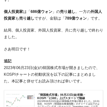
ドを掲げる「在韓反米勢力」
韓国政府「2035年までに18.4GW規模のAIデ
『Money1』
個人投資家
は「
686億ウォン
」の
売り越し
。一方の
外国人
ータセンター整備」⇒ だから無理だってば。
投資家
も
売り越し
ですが、金額は「
789億ウォン
」です。
JPモルガン「韓国レバレッジETFの清算は
『Money1』
ほぼ終わった」
結局、個人投資家、外国人投資家、共に売り越しで終わり
韓国『国民年金公団』株価暴落で200兆蒸
『Money1』
ました。
発。
韓国政府「ニセＫ-ブランドを通報しようキ
『Money1』
さあ明日です！
ャンペーン」⇒ あの名物教授も登場！
追記
韓国「橋が落ちました」⇒ 耐久性「なさす
『Money1』
ぎ」では。
2023年06月23日(金)の韓国株式市場が開きましたので、
KOSPIチャートの初動状況を以下の記事にまとめまし
韓国鉄鋼最大手『POSCO』ズブズブ沈む。
『Money1』
営業利益80.2％も減少
た。本記事と併せてお読み頂ければ幸いです。
米国下院「韓国の公務員個人をターゲット
『Money1』
にぶん殴る法案」提出！⇒ クーパン問題は合衆国企業に対
「韓国株式市場」06月23日(金)初動・
する差別。許してはおかぬ
KOSPI「2,580」上げスタートで陰線
2023年06月23日(金)の韓国株式市場が開きました。10:01
現在、KOSPI（韓国総合株価指数）のチャートは以下のよ
韓国ボンクラ政策室長･金容範、株価暴落に
『Money1』
うになっています（チャートは『Investing.com』より引