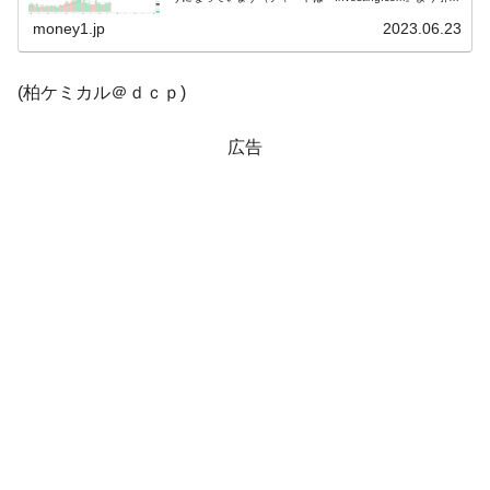
用）。上げて始まりましたが、現在のところ陰線。
他人事のような発言。
KOSP...
money1.jp
2023.06.23
韓国半導体『SKハイニックス』2026年2Qの
『Money1』
業績「史上最高益」当期純利益は前年同期比13.4倍に。
(柏ケミカル＠ｄｃｐ)
韓国･加徳島新国際空港「またも暗礁」の危
『Money1』
機 ⇒ 10.7兆では損が出るからできない。
広告
【速報】韓国株式市場の暴落・本日07月29
『Money1』
日(水)もサイドカー・サーキットブレイカーの二段コンボ
発動！
IT産業は人を雇用する効果は低い。全産業の
『Money1』
半分未満しか雇用を生まない
日本の誇る海洋資源調査船『白嶺』は先進技術の
Fact1
塊！
夏の甲子園、優勝校を最も多く輩出している都道
Fact1
府県とは？
今話題の「楽天ライオンズ」とは？
Fact1
奇跡の毛色「白毛馬」とは？
Fact1