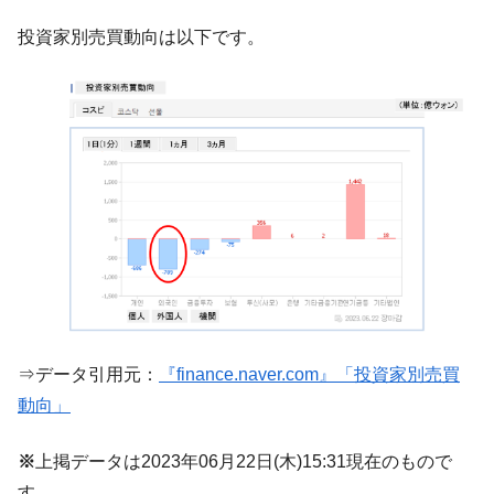
中国だけが鉄鋼輸出を異常増加させる ⇒ 中
『Money1』
投資家別売買動向は以下です。
国の過剰生産が世界を蝕む。
韓国製造業「半導体絶好調」のウラで他業
『Money1』
種は全般的「不調」⇒ PSIが示す現況は決して良くない。
【米韓激突案件】韓国消費者院が『クーパ
『Money1』
ン』1人当たり賠償10万ウォンを認定 ⇒ 総額3兆7,000億
韓国で猛暑。南東部では干ばつ
『Money1』
韓国型イージス搭載の次世代駆逐艦
『Money1』
「KDDX」1番艦、2032年竣工と公示
【対日本円】ウォン安が急進！ 日米の協調
『Money1』
に韓国がいっちょがみしたのでは。
韓国政府『BYD』車への補助金を全廃 ⇒ 実
『Money1』
⇒データ引用元：
『finance.naver.com』「投資家別売買
は韓国で『BYD』車は売れている。6カ月で対前年同期比
動向」
1.9倍！
在韓米国大使スティールが着韓！⇒ さっそ
『Money1』
※
上掲データは2023年06月22日(木)15:31現在のもので
く空港に詰めかけ「出て行け！」「極右勢力」のプラカー
す。