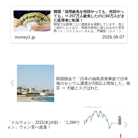
韓国「信用赦免を何回やっても、何回やっ
ても」⇒ 257万人赦免したのに60万人がま
た延滞者に転落！
韓国では政権ごとに徳政令を発動しています。先に
ご紹介したとおり、韓国大統領に成りおおせた李在
明（イ・ジェミョン）さんも、尹錫悦（ユン・ソギ
ョル）前政権が行った――「新出発基金」をバッド
money1.jp
2026.08.07
バンクにして不良債権の買い取りを行い、分割償還
や元利減免...
韓国国会で「日本の福島原発事故で日本
海のセシウム濃度が2倍以上増加した」発
言 ⇒ 大嘘とスグばれた
「ドルウォン」22日(木)夕刻・「1,294ウ
ォン」ウォン安へ急進！