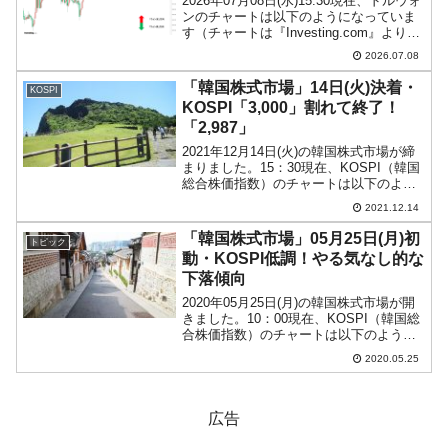
2026年07月08日(水)15:30現在、ドルウォ
ンのチャートは以下のようになっていま
す（チャートは『Investing.com』より引
用）。陰線が伸びました。一時は「1ドル
2026.07.08
＝1,500ウォン」を割っています。現在の
ところ「1ドル＝1,5...
「韓国株式市場」14日(火)決着・
KOSPI
KOSPI「3,000」割れて終了！
「2,987」
2021年12月14日(火)の韓国株式市場が締
まりました。15：30現在、KOSPI（韓国
総合株価指数）のチャートは以下のよう
になっています（チャートは
2021.12.14
『Investing.com』より引用）。微妙に陽
線ですが、前日よりは下げ、またしても
「韓国株式市場」05月25日(月)初
トピック
「...
動・KOSPI低調！やる気なし的な
下落傾向
2020年05月25日(月)の韓国株式市場が開
きました。10：00現在、KOSPI（韓国総
合株価指数）のチャートは以下のように
なっています（チャートは
2020.05.25
『Investing.com』より引用）。ローソク
足の実体部分がほとんどありません。非
常に...
広告