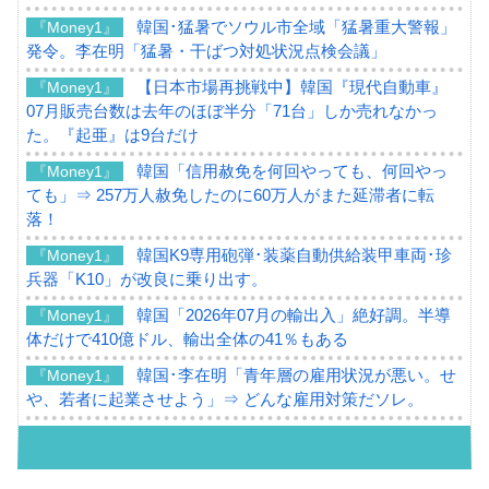
韓国･猛暑でソウル市全域「猛暑重大警報」
『Money1』
発令。李在明「猛暑・干ばつ対処状況点検会議」
【日本市場再挑戦中】韓国『現代自動車』
『Money1』
07月販売台数は去年のほぼ半分「71台」しか売れなかっ
た。『起亜』は9台だけ
韓国「信用赦免を何回やっても、何回やっ
『Money1』
ても」⇒ 257万人赦免したのに60万人がまた延滞者に転
落！
韓国K9専用砲弾･装薬自動供給装甲車両･珍
『Money1』
兵器「K10」が改良に乗り出す。
韓国「2026年07月の輸出入」絶好調。半導
『Money1』
体だけで410億ドル、輸出全体の41％もある
韓国･李在明「青年層の雇用状況が悪い。せ
『Money1』
や、若者に起業させよう」⇒ どんな雇用対策だソレ。
【韓国の外貨準備】2026年07月は4,279億ド
『Money1』
ル。外平債の発行「19.4億ドル」