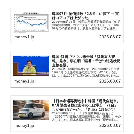
韓国07月･物価指数「2.8％」に低下 ⇒ 実
はコアコアは上がった。
2026年08月04日、韓国の産業通商資源部は「07月
の消費者物価」のデータを公表しました。2026年
07月の消費者物価は、農畜水産物および石油類の
上昇率が鈍化したことなどにより、前年同月比
2.8％上昇（06月は3.2％）となり、上昇率は前...
money1.jp
2026.08.07
韓国･猛暑でソウル市全域「猛暑重大警
報」発令。李在明「猛暑・干ばつ対処状況
点検会議」
2026年夏。韓国は猛暑です。2026年08月2日午後
1時26分には慶尚南道の梁山市で「42.5℃」を記
録。これは1904年に近代的な気象観測が始まって
以来の韓国史上最高気温です。08月04日には、ソ
money1.jp
2026.08.07
ウル市全域への「猛暑重大警報」が発令され...
【日本市場再挑戦中】韓国『現代自動車』
07月販売台数は去年のほぼ半分「71台」
しか売れなかった。『起亜』は9台だけ
2026年08月06日、『日本自動車輸入組合』が
「2026年7月度輸入車新規登録台数（速報）」を公
表しました。日本市場に再挑戦中の『現代自動
車』、また日本市場を攻略したい『BYD』の販売
money1.jp
2026.08.07
台数はこの中に捉えられているはずです。先月から
は韓国の...