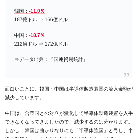
ータセンター整備」⇒ だから無理だってば。
韓国：
-11.0％
JPモルガン「韓国レバレッジETFの清算は
『Money1』
ほぼ終わった」
187億ドル ⇒ 166億ドル
韓国『国民年金公団』株価暴落で200兆蒸
『Money1』
中国：
-18.7％
発。
212億ドル ⇒ 172億ドル
韓国政府「ニセＫ-ブランドを通報しようキ
『Money1』
ャンペーン」⇒ あの名物教授も登場！
⇒データ出典：『国連貿易統計』
韓国「橋が落ちました」⇒ 耐久性「なさす
『Money1』
ぎ」では。
韓国鉄鋼最大手『POSCO』ズブズブ沈む。
『Money1』
営業利益80.2％も減少
面白いことに、韓国・中国は半導体製造装置の流入金額が
米国下院「韓国の公務員個人をターゲット
『Money1』
減少しています。
にぶん殴る法案」提出！⇒ クーパン問題は合衆国企業に対
する差別。許してはおかぬ
中国は、合衆国との対立が激化して半導体製造装置を入手
韓国ボンクラ政策室長･金容範、株価暴落に
『Money1』
できなくなってきましたので、減少するのは分かります。
他人事のような発言。
しかし、韓国は曲がりなりにも「半導体強国」と号し、半
韓国半導体『SKハイニックス』2026年2Qの
『Money1』