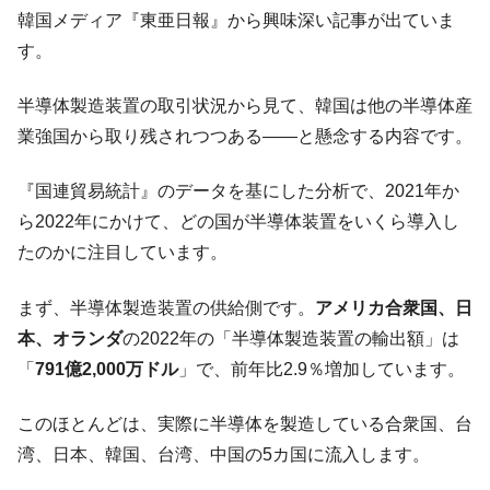
韓国･李在明さっそく不動産対策で浅薄な発
『Money1』
韓国メディア『東亜日報』から興味深い記事が出ていま
言。
す。
韓国は「中国と同じく」投資に不適格な国
『Money1』
だ。
半導体製造装置の取引状況から見て、韓国は他の半導体産
『韓国銀行』が「金の保有量を増やしま
『Money1』
業強国から取り残されつつある――と懸念する内容です。
す」⇒「金を経由するドル入手」手段ではないのか？
韓国･外為取引量「1日当たり1,214.4億ド
『Money1』
『国連貿易統計』のデータを基にした分析で、2021年か
ル」まで拡大 ⇒ 海外資金の動きに強く左右される状態
ら2022年にかけて、どの国が半導体装置をいくら導入し
韓国･帰ってきた李在明。李在明を支持しな
『Money1』
たのかに注目しています。
い「50.5％」に上昇
まず、半導体製造装置の供給側です。
アメリカ合衆国、日
韓国大統領府ボンクラ政策室長が告発され
『Money1』
た ⇒ 国家が行った恐るべき株価操作であり、空前の国政壟
本、オランダ
の2022年の「半導体製造装置の輸出額」は
断
「
791億2,000万ドル
」で、前年比2.9％増加しています。
韓国･警察職員が「丸刈りになって抗議活
『Money1』
動」
このほとんどは、実際に半導体を製造している合衆国、台
中国だけが鉄鋼輸出を異常増加させる ⇒ 中
湾、日本、韓国、台湾、中国の5カ国に流入します。
『Money1』
国の過剰生産が世界を蝕む。