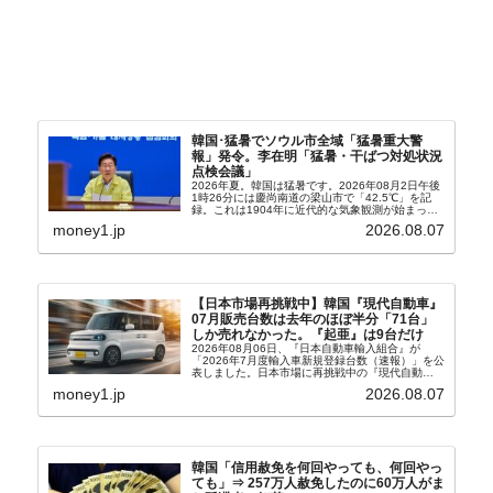
韓国･猛暑でソウル市全域「猛暑重大警
報」発令。李在明「猛暑・干ばつ対処状況
点検会議」
2026年夏。韓国は猛暑です。2026年08月2日午後
1時26分には慶尚南道の梁山市で「42.5℃」を記
録。これは1904年に近代的な気象観測が始まって
以来の韓国史上最高気温です。08月04日には、ソ
money1.jp
2026.08.07
ウル市全域への「猛暑重大警報」が発令され...
【日本市場再挑戦中】韓国『現代自動車』
07月販売台数は去年のほぼ半分「71台」
しか売れなかった。『起亜』は9台だけ
2026年08月06日、『日本自動車輸入組合』が
「2026年7月度輸入車新規登録台数（速報）」を公
表しました。日本市場に再挑戦中の『現代自動
車』、また日本市場を攻略したい『BYD』の販売
money1.jp
2026.08.07
台数はこの中に捉えられているはずです。先月から
は韓国の...
韓国「信用赦免を何回やっても、何回やっ
ても」⇒ 257万人赦免したのに60万人がま