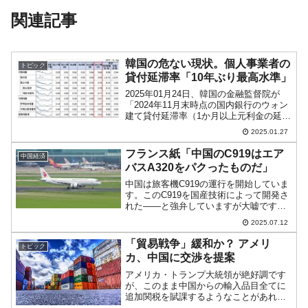
関連記事
韓国の危ない現状。個人事業者の
トピック
貸付延滞率「10年ぶり最高水準」
2025年01月24日、韓国の金融監督院が
「2024年11月末時点の国内銀行のウォン
建て貸付延滞率（1か月以上元利金の延滞
基準）」を公表しました。以下はそのプ
2025.01.27
レスリリース内にある延滞率の推移のグ
ラフです。ウォン建て貸付 延滞率の推移
フランス紙「中国のC919はエア
中国経済
（201...
バスA320をパクったものだ」
中国は旅客機C919の運行を開始していま
す。このC919を国産技術によって開発さ
れた――と強弁していますが大嘘です。
2023年05月28日（現地時間）、『中国東
2025.07.12
方航空』のC919旅客機が同日午前10時32
分、乗客130人余りを乗せて上海虹橋...
「貿易戦争」緩和か？ アメリ
トピック
カ、中国に交渉を提案
アメリカ・トランプ大統領が絶好調です
が、このまま中国からの輸入品目全てに
追加関税を賦課するようなことがあれば
アメリカ国内の物価に影響する、と多く