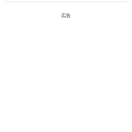
ローソク足の調整が入るでしょうが、前
日は大きくローソク足の上が削られ...
広告