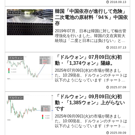
2018.09.13
の企業が懸念を表明するようになってい
ます。このまま野放図に貿易戦争を進行
韓国「中国依存が進行して危険」
トピック
させることはマズイという...
二次電池の原材料「94％」中国依
存
2019年07月、日本は韓国に対して輸出管
理強化を行いました。韓国の文在寅前大
統領は「二度と日本には負けない」と
し、「素材・部品・装備」の国産化を推
2022.07.13
進しました。結局、その成果は大きなも
のではなかったのですが、韓国は大事な
「ドルウォン」07月09日(水)初
ドルウォン
ことを忘れていました...
動・「1,374ウォン」陽線。
2025年07月09日(水)の市場が開きまし
た。10:29現在、ドルウォンのチャートは
以下のようになっています（チャートは
『Investing.com』より引用）。少しギャ
2025.07.09
ップアップして始まり、現在のところ陽
線。「1ドル＝1,374ウォン」...
「ドルウォン」09月09日(火)初
ドルウォン
動・「1,385ウォン」上がらない
です
2025年09月09日(火)の市場が開きまし
た。10:00現在、ドルウォンのチャートは
以下のようになっています（チャートは
『Investing.com』より引用）。これから
2025.09.09