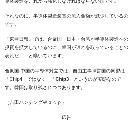
導体製造をこれから強化しなければならない国です。
業績「史上最高益」当期純利益は前年同期比13.4倍に。
韓国･加徳島新国際空港「またも暗礁」の危
それなのに、半導体製造装置の流入金額が減少しているの
『Money1』
機 ⇒ 10.7兆では損が出るからできない。
です。
【速報】韓国株式市場の暴落・本日07月29
『Money1』
日(水)もサイドカー・サーキットブレイカーの二段コンボ
『東亜日報』では、合衆国・日本・台湾が半導体製造への
発動！
投資を拡大しているのに、韓国が遅れを取っていることの
IT産業は人を雇用する効果は低い。全産業の
『Money1』
表れだ――と嘆いています。
半分未満しか雇用を生まない
合衆国-中国の半導体対立では、自由主事陣営国の同盟は
韓国「株式市場が賭博場のように変質した
『Money1』
のは政界の責任だ」
「Chip4」ではなく、「
Chip3
」というのが実態なので
す。韓国は取り残されつつあります。
日本の誇る海洋資源調査船『白嶺』は先進技術の
Fact1
塊！
（吉田ハンチング＠ｄｃｐ）
夏の甲子園、優勝校を最も多く輩出している都道
Fact1
府県とは？
広告
今話題の「楽天ライオンズ」とは？
Fact1
奇跡の毛色「白毛馬」とは？
Fact1