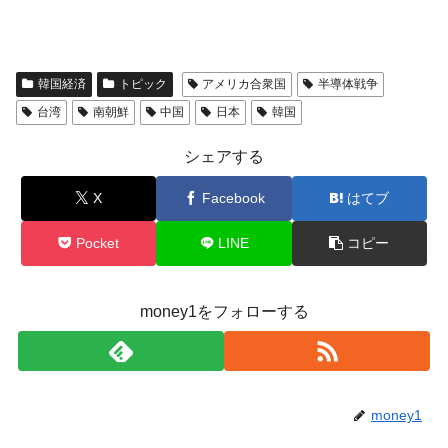
韓国経済
トピック
アメリカ合衆国
半導体戦争
台湾
南朝鮮
中国
日本
韓国
シェアする
X
Facebook
はてブ
Pocket
LINE
コピー
money1をフォローする
money1