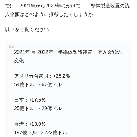
では、2021年から2022年にかけて、半導体製造装置の流
韓国製造業「半導体絶好調」のウラで他業
『Money1』
種は全般的「不調」⇒ PSIが示す現況は決して良くない。
入金額はどのように推移したでしょうか。
【米韓激突案件】韓国消費者院が『クーパ
『Money1』
以下をご覧ください。
ン』1人当たり賠償10万ウォンを認定 ⇒ 総額3兆7,000億
韓国で猛暑。南東部では干ばつ
『Money1』
韓国型イージス搭載の次世代駆逐艦
『Money1』
2021年 ⇒ 2022年「半導体製造装置」流入金額の
「KDDX」1番艦、2032年竣工と公示
変化
【対日本円】ウォン安が急進！ 日米の協調
『Money1』
に韓国がいっちょがみしたのでは。
アメリカ合衆国：
+25.2％
韓国政府『BYD』車への補助金を全廃 ⇒ 実
54億ドル ⇒ 67億ドル
『Money1』
は韓国で『BYD』車は売れている。6カ月で対前年同期比
1.9倍！
日本：
+17.5％
在韓米国大使スティールが着韓！⇒ さっそ
『Money1』
25億ドル ⇒ 29億ドル
く空港に詰めかけ「出て行け！」「極右勢力」のプラカー
ドを掲げる「在韓反米勢力」
台湾：
+13.0％
韓国政府「2035年までに18.4GW規模のAIデ
『Money1』
197億ドル ⇒ 222億ドル