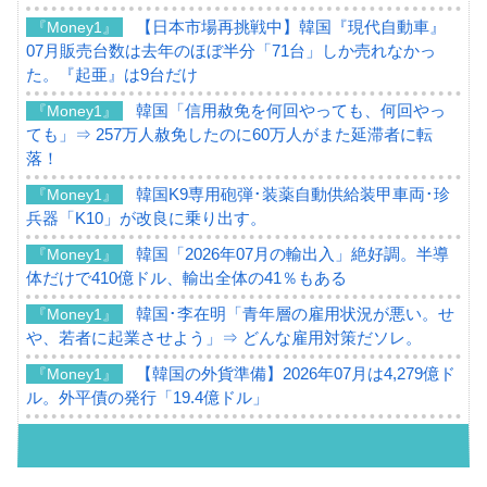
【日本市場再挑戦中】韓国『現代自動車』
『Money1』
07月販売台数は去年のほぼ半分「71台」しか売れなかっ
た。『起亜』は9台だけ
韓国「信用赦免を何回やっても、何回やっ
『Money1』
ても」⇒ 257万人赦免したのに60万人がまた延滞者に転
落！
韓国K9専用砲弾･装薬自動供給装甲車両･珍
『Money1』
兵器「K10」が改良に乗り出す。
韓国「2026年07月の輸出入」絶好調。半導
『Money1』
体だけで410億ドル、輸出全体の41％もある
韓国･李在明「青年層の雇用状況が悪い。せ
『Money1』
や、若者に起業させよう」⇒ どんな雇用対策だソレ。
【韓国の外貨準備】2026年07月は4,279億ド
『Money1』
ル。外平債の発行「19.4億ドル」
韓国「ここは北朝鮮なのか。選管がサーバ
『Money1』
ーにウソのデータを入力したのは明白だ」