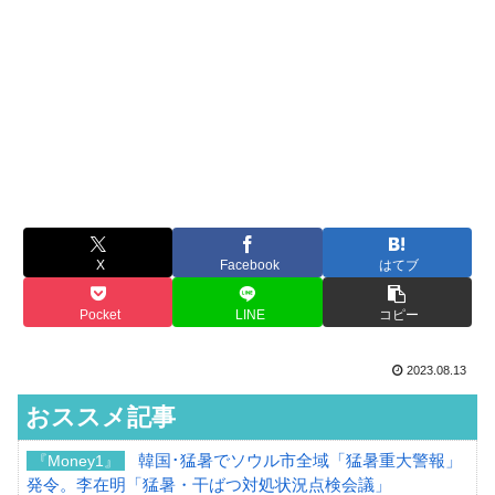
X
Facebook
はてブ
Pocket
LINE
コピー
2023.08.13
おススメ記事
韓国･猛暑でソウル市全域「猛暑重大警報」
『Money1』
発令。李在明「猛暑・干ばつ対処状況点検会議」