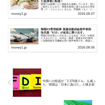
た延滞者に転落！
韓国では政権ごとに徳政令を発動しています。先に
ご紹介したとおり、韓国大統領に成りおおせた李在
明（イ・ジェミョン）さんも、尹錫悦（ユン・ソギ
ョル）前政権が行った――「新出発基金」をバッド
money1.jp
2026.08.07
バンクにして不良債権の買い取りを行い、分割償還
や元利減免...
韓国K9専用砲弾･装薬自動供給装甲車両･
珍兵器「K10」が改良に乗り出す。
韓国の珍兵器といわれることもある「K10」が改良
に入るとのこと。K10は、砲弾・装薬をK9の車内
へ自動供給する機能を持つ装甲車両です。韓国メデ
ィア『Chosun Biz』が報じていますので、同記事
から以下に一部を引きます。2005年に初めて...
money1.jp
2026.08.06
中国への投資が「2,376億ドル」も減っ
た。韓国は「日本に負けた」と嘆き節