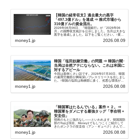
【韓国の経常収支】過去最大の黒字
「497.3億ドル」を達成 ⇒ 株式市場から
316億ドルの資金流出。
2026年08月06日、『韓国銀行』が「2026年06
月」の国際収支統計を公示しました。当月は大きな
黒字を達成しました。以下をご覧ください。↑黄色
の傾向ペンでフォーカスしているのが2026年06月
money1.jp
2026.08.09
の経常収支です。2026年06月貿易収支：4...
韓国「塩田奴隷労働」の問題 ⇒ 韓国の闇･
当局は全然アテにならない。これは米国に
対するアピール
今回は面倒くさい話です。2026年07月30日、韓国
の雇用労働部が興味深いプレスリリースを出しまし
た。↑韓国の塩田は島嶼部に多く、劣悪な環境が一
般に見られることが少ないため、事件の発覚を妨げ
money1.jp
2026.08.08
たといわれます（後述）。これは、いわゆる「塩田
奴隷...
「韓国軍はたるんでいる」案件 × ２。⇒
韓国軍をダメにする最強タッグ「李在明 +
安圭伯」
弱将のもとに強兵なし――といわれます。韓国国防
部のTopは現在、Money1でもしつこくご紹介して
きたボンクラの安圭伯（アン・ギュベク）さんで
す。↑経済的無知蒙昧な李在明（イ・ジェミョン）
money1.jp
2026.08.08
さんと「韓国初の文官上がり」の国防部長官安圭伯
（アン...