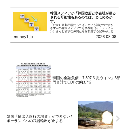
韓国メディアが「韓国政府と李在明が吊る
される可能性もあるのでは」とほのめか
す。
「だから官製相場だってば」という話なのですが、
さすがの韓国メディアでも李在明（イ・ジェミョ
ン）さんと愉快な仲間たちを非難する記事が出るよ
うになっています。もちろん株価の暴落についてで
money1.jp
2026.08.08
『朝鮮日報』に面白い記事が出ています。「東西南
北」というコ...
韓国の金融負債「7,397.6 兆ウォン」3部
門合計でGDPの約3.7倍
韓国「輸出入銀行の増資」ができないと
ポーランドへの武器輸出が止まる