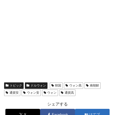
全て勝つといくら？ 競馬GI競走で勝利騎手がもら
Fact1
える賞金とは？
平成仮面ライダーの意外すぎるモチーフとは？
Fact1
発表から2日で大崩壊、鳴かず飛ばずに終わりそう
Fact1
なスーパーリーグとは？
日本人マスターズ挑戦の歴史。松山以前に最高位
Fact1
だった選手とは？
甲子園通算本塁打、最多の清原に次いで多く打っ
Fact1
ている意外な選手とは？
セレクトセールの高額取引馬が稼いだ金額とは？
Fact1
トピック
ドルウォン
韓国
ウォン高
南朝鮮
通貨安
ウォン安
ウォン
通貨高
シェアする
X
Facebook
はてブ