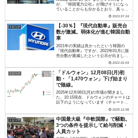
が、『韓国電力公社』が飛びそうになっ
ていることからも分かるとおり、真っ当
な電気料金を徴収していないからです。
2023.07.24
同様の構造なのが韓国の「鉄道」です。
「韓国の鉄道料金は安い！」といわれま
【-30％】『現代自動車』販売台
トピック
すが、これも乗降客からきち...
数が激減。弱体化が進む韓国自動
車
2021年の実績は良かったという韓国の
『現代自動車』ですが、2022年01月に販
売台数が激減したという公示が出まし
た。以下をご覧ください。2022年02月03
2022.02.03
日に同社が公示した2022年01月の販売台
数です。↑Google Chromeの自...
「ドルウォン」12月08日(月)初
トピック
動・「1,470ウォン」下げ始まり
で陰線。
2025年12月08日(月)の市場が開きまし
た。10:15現在、ドルウォンのチャートは
以下のようになっています（チャートは
『Investing.com』より引用）。下げて始
2025.12.08
まり、現在のところ陰線。「1ドル＝
1,470ウォン」近辺の攻防となっ...
中国最大級『中軟国際』で騒動。
トピック
3つの条件を提示して給与削減・
人員カット