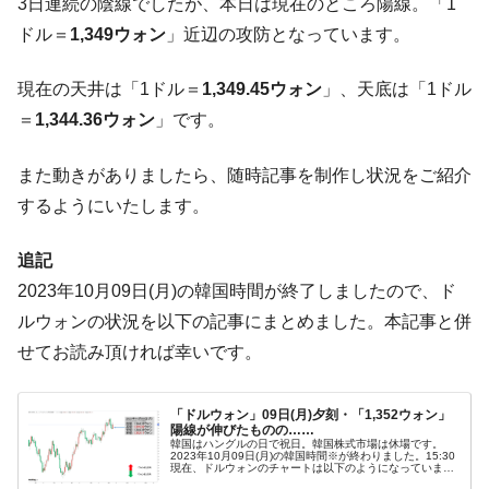
『Money1』
3日連続の陰線でしたが、本日は現在のところ陽線。「1
ル」まで拡大 ⇒ 海外資金の動きに強く左右される状態
ドル＝
1,349ウォン
」近辺の攻防となっています。
韓国･帰ってきた李在明。李在明を支持しな
『Money1』
い「50.5％」に上昇
現在の天井は「1ドル＝
1,349.45ウォン
」、天底は「1ドル
＝
1,344.36ウォン
」です。
韓国大統領府ボンクラ政策室長が告発され
『Money1』
た ⇒ 国家が行った恐るべき株価操作であり、空前の国政壟
断
また動きがありましたら、随時記事を制作し状況をご紹介
韓国･警察職員が「丸刈りになって抗議活
するようにいたします。
『Money1』
動」
追記
中国だけが鉄鋼輸出を異常増加させる ⇒ 中
『Money1』
国の過剰生産が世界を蝕む。
2023年10月09日(月)の韓国時間が終了しましたので、ド
ルウォンの状況を以下の記事にまとめました。本記事と併
韓国製造業「半導体絶好調」のウラで他業
『Money1』
種は全般的「不調」⇒ PSIが示す現況は決して良くない。
せてお読み頂ければ幸いです。
【米韓激突案件】韓国消費者院が『クーパ
『Money1』
ン』1人当たり賠償10万ウォンを認定 ⇒ 総額3兆7,000億
「ドルウォン」09日(月)夕刻・「1,352ウォン」
陽線が伸びたものの……
韓国で猛暑。南東部では干ばつ
『Money1』
韓国はハングルの日で祝日。韓国株式市場は休場です。
2023年10月09日(月)の韓国時間※が終わりました。15:30
現在、ドルウォンのチャートは以下のようになっています
韓国型イージス搭載の次世代駆逐艦
（チャートは『Investing.com』より引用）。陽線が長くな
『Money1』