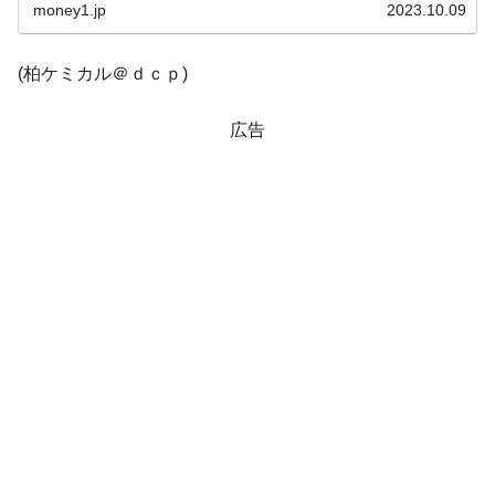
り、現...
money1.jp
2023.10.09
「KDDX」1番艦、2032年竣工と公示
【対日本円】ウォン安が急進！ 日米の協調
『Money1』
(柏ケミカル＠ｄｃｐ)
に韓国がいっちょがみしたのでは。
韓国政府『BYD』車への補助金を全廃 ⇒ 実
『Money1』
広告
は韓国で『BYD』車は売れている。6カ月で対前年同期比
1.9倍！
在韓米国大使スティールが着韓！⇒ さっそ
『Money1』
く空港に詰めかけ「出て行け！」「極右勢力」のプラカー
ドを掲げる「在韓反米勢力」
韓国政府「2035年までに18.4GW規模のAIデ
『Money1』
ータセンター整備」⇒ だから無理だってば。
JPモルガン「韓国レバレッジETFの清算は
『Money1』
ほぼ終わった」
韓国『国民年金公団』株価暴落で200兆蒸
『Money1』
発。
韓国政府「ニセＫ-ブランドを通報しようキ
『Money1』
ャンペーン」⇒ あの名物教授も登場！