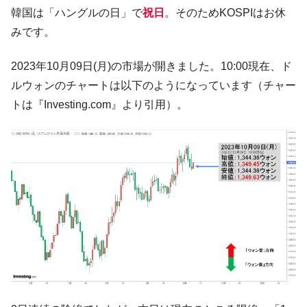
韓国K9専用砲弾･装薬自動供給装甲車両･珍
『Money1』
韓国は「ハングルの日」で
祝日
。そのためKOSPIはお休
兵器「K10」が改良に乗り出す。
みです。
韓国「2026年07月の輸出入」絶好調。半導
『Money1』
体だけで410億ドル、輸出全体の41％もある
2023年10月09日(月)の市場が開きました。10:00現在、ド
韓国･李在明「青年層の雇用状況が悪い。せ
『Money1』
ルウォンのチャートは以下のようになっています（チャー
や、若者に起業させよう」⇒ どんな雇用対策だソレ。
トは『Investing.com』より引用）。
【韓国の外貨準備】2026年07月は4,279億ド
『Money1』
ル。外平債の発行「19.4億ドル」
韓国「ここは北朝鮮なのか。選管がサーバ
『Money1』
ーにウソのデータを入力したのは明白だ」
韓国･李在明さっそく不動産対策で浅薄な発
『Money1』
言。
韓国は「中国と同じく」投資に不適格な国
『Money1』
だ。
『韓国銀行』が「金の保有量を増やしま
『Money1』
す」⇒「金を経由するドル入手」手段ではないのか？
韓国･外為取引量「1日当たり1,214.4億ド