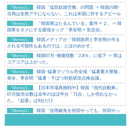
韓国「塩田奴隷労働」の問題 ⇒ 韓国の闇･
『Money1』
当局は全然アテにならない。これは米国に対するアピール
「韓国軍はたるんでいる」案件 × ２。⇒ 韓
『Money1』
国軍をダメにする最強タッグ「李在明 + 安圭伯」
韓国メディアが「韓国政府と李在明が吊る
『Money1』
される可能性もあるのでは」とほのめかす。
韓国07月･物価指数「2.8％」に低下 ⇒ 実は
『Money1』
コアコアは上がった。
韓国･猛暑でソウル市全域「猛暑重大警報」
『Money1』
発令。李在明「猛暑・干ばつ対処状況点検会議」
【日本市場再挑戦中】韓国『現代自動車』
『Money1』
07月販売台数は去年のほぼ半分「71台」しか売れなかっ
た。『起亜』は9台だけ
韓国「信用赦免を何回やっても、何回やっ
『Money1』
ても」⇒ 257万人赦免したのに60万人がまた延滞者に転
落！