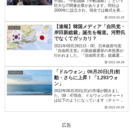
中国に『中软国际（中軟国際）』という
巨大なIT関連企業があります。同社は
2000年に設立され、現在では株式を香港
に上場しています。「北京、西安、南
2025.02.20
京、深セン、上海、香港など中国国内28
都市と米国、日本、インド、マレーシ
【速報】韓国メディア「自民党・
トピック
ア、シンガポールなど1...
岸田新総裁」誕生を報道。河野氏
でなくてガッカリ？
2021年09月29日13：00、日本政府与党
『自由民主党』の新総裁選挙の本投票が
行われました。『自由民主党』総裁選挙
河野太郎：255票（議員票：86票 + 党員
2021.09.29
算定票：169票）岸田文雄：256票（議員
票：146票 + 党員算定票：110...
「ドルウォン」06月20日(月)初
ドルウォン
動・さらに上昇！「1,293ウォ
ン」
2022年06月20日(月)の市場が開きまし
た。09：47現在、ドルウォンのチャート
は以下のようになっています（チャート
は『Investing.com』より引用）。さらに
2022.06.20
上にいきました。現在のところ「1ドル＝
1,293ウォン」近辺の攻防とな...
広告