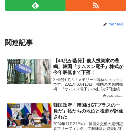
money1
関連記事
【40兆が蒸発】個人投資家の悲
トピック
鳴。韓国『サムスン電子』株式が
今年最低まで下落！
2日続けての「メモリー半導体ショック」
です。2021年08月13日、韓国の国民的銘
柄、『サムスン電子』の株式が7日連続で
下落となり、「7万4,400ウォン」で締ま
2021.08.13
りました。以下をご覧ください。（チャ
ートは『Investing.com』より引...
韓国政府「韓国はG7プラスの一
トピック
員だ」私たちの地位と役割が評価
された
2024年11月21日の「韓国外交部の定例記
者ブリーフィング」で興味深い質疑応答