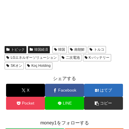
トピック
韓国経済
韓国
南朝鮮
トルコ
LGエネルギーソリューション
二次電池
K-バッテリー
SKオン
Koç Holding
シェアする
X
Facebook
はてブ
Pocket
LINE
コピー
money1をフォローする