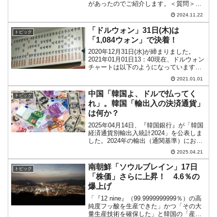
があったのでご紹介します。＜質問＞佐
渡鉱山に関連して、私たちの政府が遺族
2024.11.22
を招待して別途の行事を計画していると
聞きましたが、日本も別途の行事を準備
「ドルウォン」31日(木)は
トピック
しているのではな...
「1,084ウォン」で決着！
2020年12月31日(水)が締まりました。
2021年01月01日13：40現在、ドルウォン
チャートは以下のようになっています
（チャートは『Investing.com』より引
2021.01.01
用：以下同）。2020年最後の日は始値か
ら4ウォンほどウォン高が進...
中国「韓国よ、ドルで払ってく
トピック
れ」。韓国「輸出入の決済通貨」
は何か？
2025年04月14日、『韓国銀行』が「韓国
経済通貨別輸出入統計2024」を公表しま
した。2024年の輸出（通関基準）におけ
る米ドル建ての決済比率は、前年に比べ
2025.04.21
て1.4ポイント上昇一方で、ユーロ（-0.8
ポイント）、円（-0.3ポイント）...
南朝鮮「ソウルブレイン」17日
トピック
「株価」さらに上昇！ 4.6％の
爆上げ
「『12 nine』（99.9999999999％）の高
純度フッ酸を生産できた」かつ「その大
量生産技術を確保した」と韓国の「産業