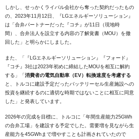
『Money1』
だ。
しかし、せっかくライバル会社から奪った契約だったもの
の、2023年11月12日、『LGエネルギーソリューション』
『韓国銀行』が「金の保有量を増やしま
『Money1』
す」⇒「金を経由するドル入手」手段ではないのか？
は「合弁パートナーだった『コチ』が11日（現地時
間）、合弁法人を設立する内容の了解覚書（MOU）を撤
韓国･外為取引量「1日当たり1,214.4億ド
『Money1』
ル」まで拡大 ⇒ 海外資金の動きに強く左右される状態
回した」と明らかにしました。
韓国･帰ってきた李在明。李在明を支持しな
『Money1』
また、「『LGエネルギーソリューション』『フォード』
い「50.5％」に上昇
『コチ』3社は2023年初めに締結したMOUを相互に解約
韓国大統領府ボンクラ政策室長が告発され
『Money1』
する」「
消費者の電気自動車（EV）転換速度を考慮する
た ⇒ 国家が行った恐るべき株価操作であり、空前の国政壟
断
と、トルコに建設予定だったバッテリーセル生産施設への
韓国･警察職員が「丸刈りになって抗議活
投資を継続するのに適切な時期ではないことに相互に同意
『Money1』
動」
した」と発表しています。
中国だけが鉄鋼輸出を異常増加させる ⇒ 中
『Money1』
国の過剰生産が世界を蝕む。
2026年の完成を目標に、トルコに「年間生産能力25GWh
の合弁工場」を建設する予定でした。需要増を見ながら生
韓国製造業「半導体絶好調」のウラで他業
『Money1』
種は全般的「不調」⇒ PSIが示す現況は決して良くない。
産能力を45GWhまで増やすことも計画されていたので