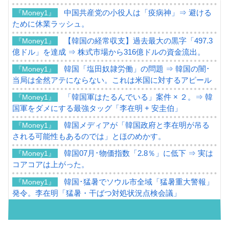
中国共産党の小役人は「疫病神」⇒ 避ける
『Money1』
ために休業ラッシュ。
【韓国の経常収支】過去最大の黒字「497.3
『Money1』
億ドル」を達成 ⇒ 株式市場から316億ドルの資金流出。
韓国「塩田奴隷労働」の問題 ⇒ 韓国の闇･
『Money1』
当局は全然アテにならない。これは米国に対するアピール
「韓国軍はたるんでいる」案件 × ２。⇒ 韓
『Money1』
国軍をダメにする最強タッグ「李在明 + 安圭伯」
韓国メディアが「韓国政府と李在明が吊る
『Money1』
される可能性もあるのでは」とほのめかす。
韓国07月･物価指数「2.8％」に低下 ⇒ 実は
『Money1』
コアコアは上がった。
韓国･猛暑でソウル市全域「猛暑重大警報」
『Money1』
発令。李在明「猛暑・干ばつ対処状況点検会議」
【日本市場再挑戦中】韓国『現代自動車』
『Money1』
07月販売台数は去年のほぼ半分「71台」しか売れなかっ