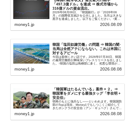
「497.3億ドル」を達成 ⇒ 株式市場から
316億ドルの資金流出。
2026年08月06日、『韓国銀行』が「2026年06
月」の国際収支統計を公示しました。当月は大きな
黒字を達成しました。以下をご覧ください。↑黄色
の傾向ペンでフォーカスしているのが2026年06月
money1.jp
2026.08.09
の経常収支です。2026年06月貿易収支：4...
韓国「塩田奴隷労働」の問題 ⇒ 韓国の闇･
当局は全然アテにならない。これは米国に
対するアピール
今回は面倒くさい話です。2026年07月30日、韓国
の雇用労働部が興味深いプレスリリースを出しまし
た。↑韓国の塩田は島嶼部に多く、劣悪な環境が一
般に見られることが少ないため、事件の発覚を妨げ
money1.jp
2026.08.08
たといわれます（後述）。これは、いわゆる「塩田
奴隷...
「韓国軍はたるんでいる」案件 × ２。⇒
韓国軍をダメにする最強タッグ「李在明 +
安圭伯」
弱将のもとに強兵なし――といわれます。韓国国防
部のTopは現在、Money1でもしつこくご紹介して
きたボンクラの安圭伯（アン・ギュベク）さんで
す。↑経済的無知蒙昧な李在明（イ・ジェミョン）
money1.jp
2026.08.08
さんと「韓国初の文官上がり」の国防部長官安圭伯
（アン...