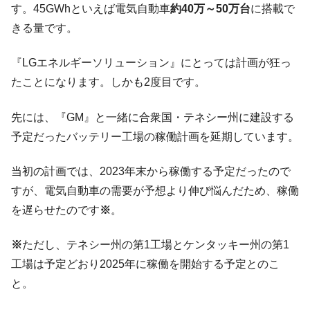
す。45GWhといえば電気自動車
約40万～50万台
に搭載で
【米韓激突案件】韓国消費者院が『クーパ
『Money1』
ン』1人当たり賠償10万ウォンを認定 ⇒ 総額3兆7,000億
きる量です。
韓国で猛暑。南東部では干ばつ
『Money1』
『LGエネルギーソリューション』にとっては計画が狂っ
韓国型イージス搭載の次世代駆逐艦
『Money1』
たことになります。しかも2度目です。
「KDDX」1番艦、2032年竣工と公示
【対日本円】ウォン安が急進！ 日米の協調
『Money1』
先には、『GM』と一緒に合衆国・テネシー州に建設する
に韓国がいっちょがみしたのでは。
予定だったバッテリー工場の稼働計画を延期しています。
韓国政府『BYD』車への補助金を全廃 ⇒ 実
『Money1』
は韓国で『BYD』車は売れている。6カ月で対前年同期比
当初の計画では、2023年末から稼働する予定だったので
1.9倍！
すが、電気自動車の需要が予想より伸び悩んだため、稼働
在韓米国大使スティールが着韓！⇒ さっそ
『Money1』
を遅らせたのです
※
。
く空港に詰めかけ「出て行け！」「極右勢力」のプラカー
ドを掲げる「在韓反米勢力」
※
ただし、テネシー州の第1工場とケンタッキー州の第1
韓国政府「2035年までに18.4GW規模のAIデ
『Money1』
工場は予定どおり2025年に稼働を開始する予定とのこ
ータセンター整備」⇒ だから無理だってば。
と。
JPモルガン「韓国レバレッジETFの清算は
『Money1』
ほぼ終わった」