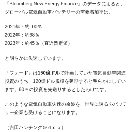
『Bloomberg New Energy Finance』のデータによると、
韓国『国民年金公団』株価暴落で200兆蒸
『Money1』
グローバル電気自動車バッテリーの需要増加率は、
発。
韓国政府「ニセＫ-ブランドを通報しようキ
『Money1』
2021年：約100％
ャンペーン」⇒ あの名物教授も登場！
2022年：約68％
韓国「橋が落ちました」⇒ 耐久性「なさす
『Money1』
2023年：約45％（直近暫定値）
ぎ」では。
韓国鉄鋼最大手『POSCO』ズブズブ沈む。
と明らかに失速しています。
『Money1』
営業利益80.2％も減少
『フォード』は
150億ドル
で計画していた電気自動車関連
日本の誇る海洋資源調査船『白嶺』は先進技術の
Fact1
塊！
投資のうち、120億ドル規模を延期すると明らかにしてい
ます。80％の投資を先送りするとしたわけです。
夏の甲子園、優勝校を最も多く輩出している都道
Fact1
府県とは？
このような電気自動車失速の余波を、世界に誇るK-バッテ
今話題の「楽天ライオンズ」とは？
Fact1
リー企業も受けることになります。
奇跡の毛色「白毛馬」とは？
Fact1
全て勝つといくら？ 競馬GI競走で勝利騎手がもら
Fact1
（吉田ハンチング＠ｄｃｐ）