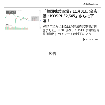
通商資源部」から紹介された※、韓国希
2020.01.19
望の星「ソウルブレイン社」。2020年01
月17日(金)、ソウルブレイン社の...
「韓国株式市場」11月01日(金)初
トピック
動・KOSPI「2,545」さらに下
落！
2024年11月01日(金)の韓国株式市場が開
きました。10:00現在、KOSPI（韓国総合
株価指数）のチャートは以下のようにな
っています（チャートは
2024.11.01
『Investing.com』より引用）。これは凄
いです。ギャップダウンして始まりまし
た。...
広告