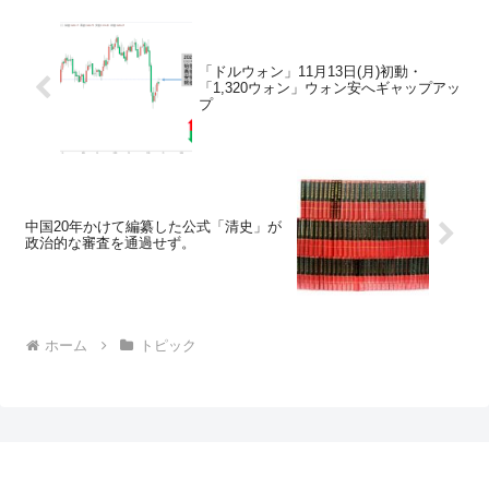
「ドルウォン」11月13日(月)初動・
「1,320ウォン」ウォン安へギャップアッ
プ
中国20年かけて編纂した公式「清史」が
政治的な審査を通過せず。
ホーム
トピック