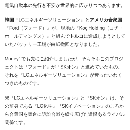
た。『起亜』は9台だけ
電気自動車の先行き不安が世界的に広がりつつあります。
韓国「信用赦免を何回やっても、何回やっ
『Money1』
ても」⇒ 257万人赦免したのに60万人がまた延滞者に転
韓国
『LGエネルギーソリューション』と
アメリカ合衆国
落！
『Ford（フォード）』が、現地の『Koç Holding（コチ・
韓国K9専用砲弾･装薬自動供給装甲車両･珍
『Money1』
ホールディングス）』と組んで
トルコ
に造成しようとして
兵器「K10」が改良に乗り出す。
いたバッテリー工場が白紙撤回となりました。
韓国「2026年07月の輸出入」絶好調。半導
『Money1』
体だけで410億ドル、輸出全体の41％もある
Money1でも先にご紹介しましたが、そもそもこのプロジ
韓国･李在明「青年層の雇用状況が悪い。せ
『Money1』
ェクトは『フォード』が『SKオン』と進めていたもの。
や、若者に起業させよう」⇒ どんな雇用対策だソレ。
それを『LGエネルギーソリューション』が奪ったいわく
【韓国の外貨準備】2026年07月は4,279億ド
『Money1』
つきのものです。
ル。外平債の発行「19.4億ドル」
※
『LGエネルギーソリューション』と『SKオン』は、そ
韓国「ここは北朝鮮なのか。選管がサーバ
『Money1』
ーにウソのデータを入力したのは明白だ」
の前身である『LG化学』『SKイノベーション』のころか
韓国･李在明さっそく不動産対策で浅薄な発
ら合衆国を舞台に訴訟合戦を繰り広げた遺恨あるライバル
『Money1』
言。
関係です。
韓国は「中国と同じく」投資に不適格な国