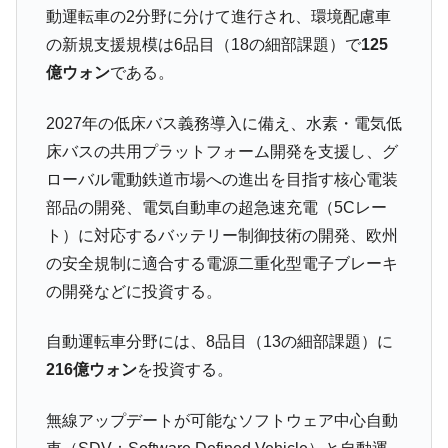
動運転車の2分野に分けて進行され、環境配慮車
他人事のような発言。
の新規支援規模は6品目（18の細部課題）で
125
韓国半導体『SKハイニックス』2026年2Qの
『Money1』
億ウォン
である。
業績「史上最高益」当期純利益は前年同期比13.4倍に。
韓国･加徳島新国際空港「またも暗礁」の危
『Money1』
2027年の低床バス義務導入に備え、水素・電気低
機 ⇒ 10.7兆では損が出るからできない。
床バスの共用プラットフォーム開発を支援し、グ
【速報】韓国株式市場の暴落・本日07月29
『Money1』
ローバル電動鉄道市場への進出を目指す核心電装
日(水)もサイドカー・サーキットブレイカーの二段コンボ
発動！
部品の開発、電気自動車の超急速充電（5Cレー
ト）に対応するバッテリー制御技術の開発、欧州
IT産業は人を雇用する効果は低い。全産業の
『Money1』
半分未満しか雇用を生まない
の安全規制に適合する電源二重化型電子ブレーキ
の開発などに投資する。
日本の誇る海洋資源調査船『白嶺』は先進技術の
Fact1
塊！
自動運転車分野には、8品目（13の細部課題）に
夏の甲子園、優勝校を最も多く輩出している都道
Fact1
216億ウォン
を投資する。
府県とは？
今話題の「楽天ライオンズ」とは？
Fact1
無線アップデートが可能なソフトウェア中心自動
奇跡の毛色「白毛馬」とは？
Fact1