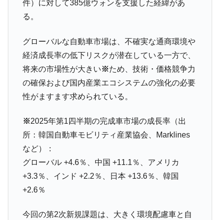
ドを掲げる「在韓反米勢力」
件）に対して385億ウォンを支援した経緯があ
る。
韓国政府「2035年までに18.4GW規模のAIデ
『Money1』
ータセンター整備」⇒ だから無理だってば。
グローバルな自動車市場は、不確実な通商環境や
JPモルガン「韓国レバレッジETFの清算は
『Money1』
経済成長率の低下リスクが潜在している一方で、
ほぼ終わった」
将来の市場性が大きい
※
ため、技術・価格競争力
韓国『国民年金公団』株価暴落で200兆蒸
『Money1』
の確保および国内産業エコシステムの強化の必要
発。
性がますます求められている。
韓国政府「ニセＫ-ブランドを通報しようキ
『Money1』
ャンペーン」⇒ あの名物教授も登場！
※
2025年第1四半期の完成車市場の成長率（出
韓国「橋が落ちました」⇒ 耐久性「なさす
『Money1』
所：韓国自動車モビリティ産業協会、Marklines
ぎ」では。
など）：
韓国鉄鋼最大手『POSCO』ズブズブ沈む。
『Money1』
グローバル +4.6％、中国 +11.1％、アメリカ
営業利益80.2％も減少
+3.3％、インド +2.2％、日本 +13.6％、韓国
米国下院「韓国の公務員個人をターゲット
『Money1』
+2.6％
にぶん殴る法案」提出！⇒ クーパン問題は合衆国企業に対
する差別。許してはおかぬ
今回の第2次新規課題は、大きく環境配慮車と自
韓国ボンクラ政策室長･金容範、株価暴落に
『Money1』