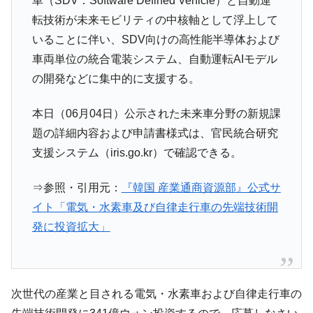
車（SDV：Software Defined Vehicle）と自動運
全て勝つといくら？ 競馬GI競走で勝利騎手がもら
Fact1
転技術が未来モビリティの中核軸として浮上して
える賞金とは？
いることに伴い、SDV向けの高性能半導体および
平成仮面ライダーの意外すぎるモチーフとは？
Fact1
車両単位の統合電装システム、自動運転AIモデル
の開発などに集中的に支援する。
発表から2日で大崩壊、鳴かず飛ばずに終わりそう
Fact1
なスーパーリーグとは？
本日（06月04日）公示された未来車分野の新規課
日本人マスターズ挑戦の歴史。松山以前に最高位
Fact1
だった選手とは？
題の詳細内容および申請書様式は、官民統合研究
支援システム（iris.go.kr）で確認できる。
甲子園通算本塁打、最多の清原に次いで多く打っ
Fact1
ている意外な選手とは？
⇒参照・引用元：
『韓国 産業通商資源部』公式サ
セレクトセールの高額取引馬が稼いだ金額とは？
Fact1
イト「電気・水素車及び自律走行車の先端技術開
発に投資拡大」
次世代の産業と目される電気・水素車および自律走行車の