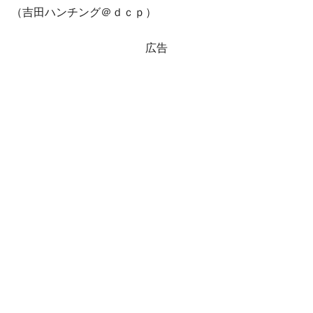
（吉田ハンチング＠ｄｃｐ）
広告