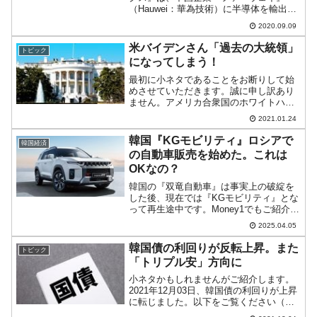
（Hauwei：華為技術）に半導体を輸出し
稼いできました。しかし、アメリカ合衆
2020.09.09
国が『ファーウェイ』を制裁対象とし、
09月15日から制裁措置が発動されます。
米バイデンさん「過去の大統領」
トピック
「合衆国の技術...
になってしまう！
最初に小ネタであることをお断りして始
めさせていただきます。誠に申し訳あり
ません。アメリカ合衆国のホワイトハウ
スのサイトで面白い事態となっていま
2021.01.24
す。以下のように「PAST
PRESIDENTS（過去の大統領）」という
韓国『KGモビリティ』ロシアで
韓国経済
ページがあります。このよう...
の自動車販売を始めた。これは
OKなの？
韓国の『双竜自動車』は事実上の破綻を
した後、現在では『KGモビリティ』とな
って再生途中です。Money1でもご紹介し
たことがありますが、「ジープ」の意匠
2025.04.05
をパクったにインスパイアされた
「Torres（トーレス）」が当たったおか
韓国債の利回りが反転上昇。また
トピック
げが大きかったで...
「トリプル安」方向に
小ネタかもしれませんがご紹介します。
2021年12月03日、韓国債の利回りが上昇
に転じました。以下をご覧ください（チ
ャートは『Investing.com』より引用：以