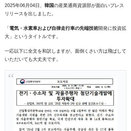
韓国「ここは北朝鮮なのか。選管がサーバ
『Money1』
2025年06月04日、
韓国
の産業通商資源部が面白いプレス
ーにウソのデータを入力したのは明白だ」
リリースを出しました。
韓国･李在明さっそく不動産対策で浅薄な発
『Money1』
言。
「
電気・水素車および自律走行車の先端技術
開発に投資拡
韓国は「中国と同じく」投資に不適格な国
『Money1』
大」というタイトルです。
だ。
『韓国銀行』が「金の保有量を増やしま
『Money1』
一応以下に全文を和訳しますが、面倒くさい方は飛ばして
す」⇒「金を経由するドル入手」手段ではないのか？
いただいても大丈夫です。
韓国･外為取引量「1日当たり1,214.4億ド
『Money1』
ル」まで拡大 ⇒ 海外資金の動きに強く左右される状態
韓国･帰ってきた李在明。李在明を支持しな
『Money1』
い「50.5％」に上昇
韓国大統領府ボンクラ政策室長が告発され
『Money1』
た ⇒ 国家が行った恐るべき株価操作であり、空前の国政壟
断
韓国･警察職員が「丸刈りになって抗議活
『Money1』
動」