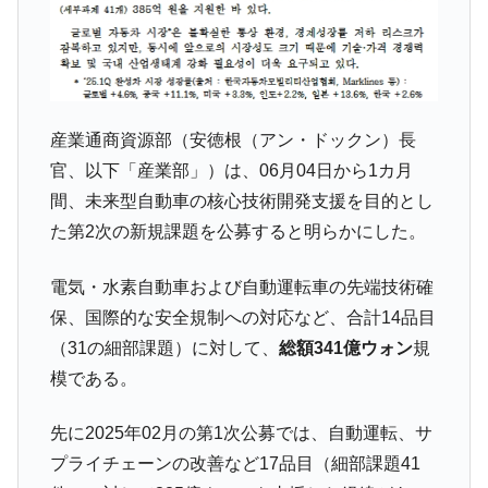
中国だけが鉄鋼輸出を異常増加させる ⇒ 中
『Money1』
国の過剰生産が世界を蝕む。
韓国製造業「半導体絶好調」のウラで他業
『Money1』
種は全般的「不調」⇒ PSIが示す現況は決して良くない。
産業通商資源部（安徳根（アン・ドックン）長
【米韓激突案件】韓国消費者院が『クーパ
『Money1』
ン』1人当たり賠償10万ウォンを認定 ⇒ 総額3兆7,000億
官、以下「産業部」）は、06月04日から1カ月
間、未来型自動車の核心技術開発支援を目的とし
韓国で猛暑。南東部では干ばつ
『Money1』
た第2次の新規課題を公募すると明らかにした。
韓国型イージス搭載の次世代駆逐艦
『Money1』
「KDDX」1番艦、2032年竣工と公示
電気・水素自動車および自動運転車の先端技術確
【対日本円】ウォン安が急進！ 日米の協調
『Money1』
保、国際的な安全規制への対応など、合計14品目
に韓国がいっちょがみしたのでは。
（31の細部課題）に対して、
総額341億ウォン
規
韓国政府『BYD』車への補助金を全廃 ⇒ 実
『Money1』
模である。
は韓国で『BYD』車は売れている。6カ月で対前年同期比
1.9倍！
先に2025年02月の第1次公募では、自動運転、サ
在韓米国大使スティールが着韓！⇒ さっそ
『Money1』
プライチェーンの改善など17品目（細部課題41
く空港に詰めかけ「出て行け！」「極右勢力」のプラカー