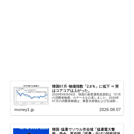
韓国07月･物価指数「2.8％」に低下 ⇒ 実
はコアコアは上がった。
2026年08月04日、韓国の産業通商資源部は「07月
の消費者物価」のデータを公表しました。2026年
07月の消費者物価は、農畜水産物および石油類の
上昇率が鈍化したことなどにより、前年同月比
2.8％上昇（06月は3.2％）となり、上昇率は前...
money1.jp
2026.08.07
韓国･猛暑でソウル市全域「猛暑重大警
報」発令。李在明「猛暑・干ばつ対処状況