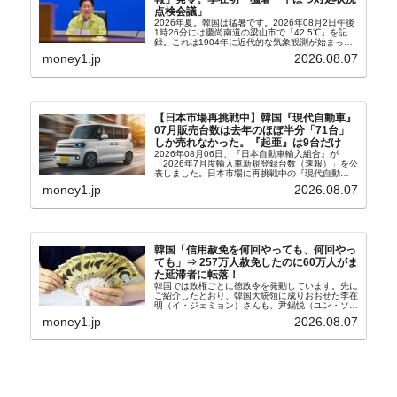
点検会議」
2026年夏。韓国は猛暑です。2026年08月2日午後
1時26分には慶尚南道の梁山市で「42.5℃」を記
録。これは1904年に近代的な気象観測が始まって
以来の韓国史上最高気温です。08月04日には、ソ
money1.jp
2026.08.07
ウル市全域への「猛暑重大警報」が発令され...
【日本市場再挑戦中】韓国『現代自動車』
07月販売台数は去年のほぼ半分「71台」
しか売れなかった。『起亜』は9台だけ
2026年08月06日、『日本自動車輸入組合』が
「2026年7月度輸入車新規登録台数（速報）」を公
表しました。日本市場に再挑戦中の『現代自動
車』、また日本市場を攻略したい『BYD』の販売
money1.jp
2026.08.07
台数はこの中に捉えられているはずです。先月から
は韓国の...
韓国「信用赦免を何回やっても、何回やっ
ても」⇒ 257万人赦免したのに60万人がま
た延滞者に転落！
韓国では政権ごとに徳政令を発動しています。先に
ご紹介したとおり、韓国大統領に成りおおせた李在
明（イ・ジェミョン）さんも、尹錫悦（ユン・ソギ
ョル）前政権が行った――「新出発基金」をバッド
money1.jp
2026.08.07
バンクにして不良債権の買い取りを行い、分割償還
や元利減免...