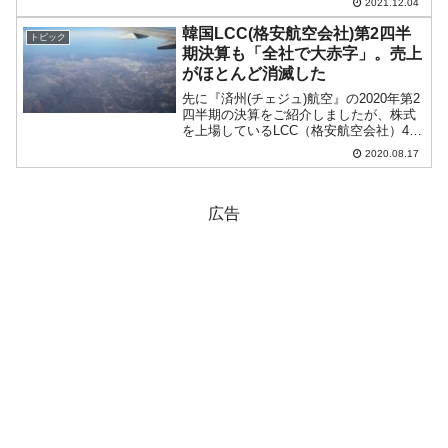
2021.12.04
下同）。1カ月前と比較するとまだ低いで
すが一斉に反転昇しています。3年物の...
韓国LCC(格安航空会社)第2四半
トピック
期決算も「全社で大赤字」。売上
がほとんど消滅した
先に『済州(チェジュ)航空』の2020年第2
四半期の決算をご紹介しましたが、株式
を上場しているLCC（格安航空会社）4社
の決算が出そろいました。以下のように
2020.08.17
大赤字で締まっています。『済州航空』
売上高：360億ウォン（前年同期比：
88.5％減...
広告