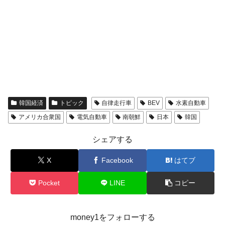
韓国経済
トピック
自律走行車
BEV
水素自動車
アメリカ合衆国
電気自動車
南朝鮮
日本
韓国
シェアする
X
Facebook
はてブ
Pocket
LINE
コピー
money1をフォローする