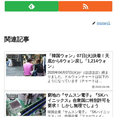
money1
関連記事
「韓国ウォン」07日(火)決着！天
トピック
底から6ウォン戻し「1,214ウォ
ン」
2020年04月07日(火)が（ほぼほぼ）締ま
りました。ドルウォンチャートは以下の
ようになっています（チャートは
『Investing.com』より引用：以下同）。
2020.04.08
ウォン高が進行する長い陰線となりまし
た。07日(火)全体の値動きをローソク足
窮地の『サムスン電子』『SKハ
韓国経済
1...
イニックス』合衆国に特別許可を
要求！ しかし無理でしょう
韓国企業『サムスン電子』『SKハイニッ
クス』は、中国企業『ファーウェイ』