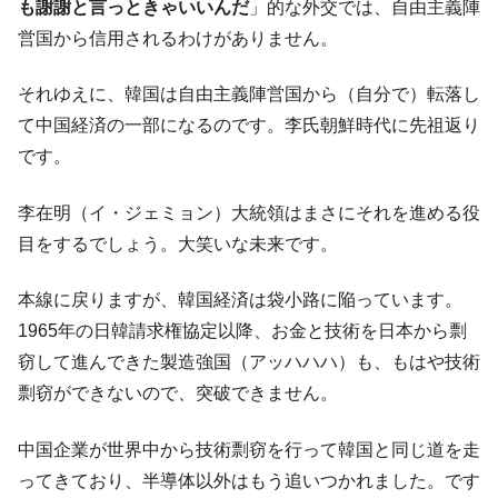
も謝謝と言っときゃいいんだ
」的な外交では、自由主義陣
営国から信用されるわけがありません。
それゆえに、韓国は自由主義陣営国から（自分で）転落し
て中国経済の一部になるのです。李氏朝鮮時代に先祖返り
です。
李在明（イ・ジェミョン）大統領はまさにそれを進める役
目をするでしょう。大笑いな未来です。
本線に戻りますが、韓国経済は袋小路に陥っています。
1965年の日韓請求権協定以降、お金と技術を日本から剽
窃して進んできた製造強国（アッハハハ）も、もはや技術
剽窃ができないので、突破できません。
中国企業が世界中から技術剽窃を行って韓国と同じ道を走
ってきており、半導体以外はもう追いつかれました。です