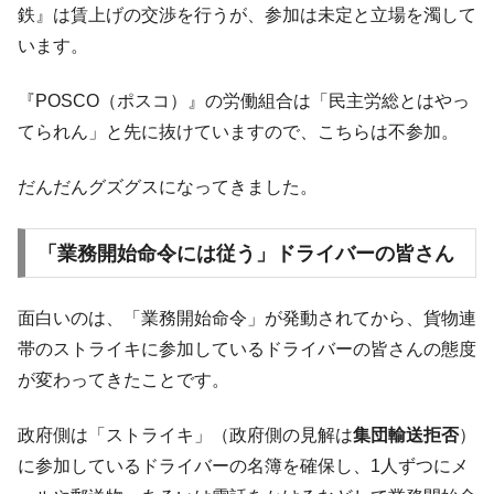
鉄』は賃上げの交渉を行うが、参加は未定と立場を濁して
ぎ」では。
います。
韓国鉄鋼最大手『POSCO』ズブズブ沈む。
『Money1』
営業利益80.2％も減少
『POSCO（ポスコ）』の労働組合は「民主労総とはやっ
米国下院「韓国の公務員個人をターゲット
『Money1』
てられん」と先に抜けていますので、こちらは不参加。
にぶん殴る法案」提出！⇒ クーパン問題は合衆国企業に対
する差別。許してはおかぬ
だんだんグズグスになってきました。
韓国ボンクラ政策室長･金容範、株価暴落に
『Money1』
他人事のような発言。
「業務開始命令には従う」ドライバーの皆さん
韓国半導体『SKハイニックス』2026年2Qの
『Money1』
業績「史上最高益」当期純利益は前年同期比13.4倍に。
面白いのは、「業務開始命令」が発動されてから、貨物連
韓国･加徳島新国際空港「またも暗礁」の危
『Money1』
機 ⇒ 10.7兆では損が出るからできない。
帯のストライキに参加しているドライバーの皆さんの態度
が変わってきたことです。
【速報】韓国株式市場の暴落・本日07月29
『Money1』
日(水)もサイドカー・サーキットブレイカーの二段コンボ
発動！
政府側は「ストライキ」（政府側の見解は
集団輸送拒否
）
に参加しているドライバーの名簿を確保し、1人ずつにメ
IT産業は人を雇用する効果は低い。全産業の
『Money1』
半分未満しか雇用を生まない