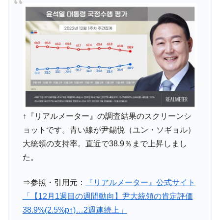
↑『リアルメーター』の調査結果のスクリーンシ
ョットです。青い線が尹錫悦（ユン・ソギョル）
大統領の支持率。直近で38.9％まで上昇しまし
た。
⇒参照・引用元：
『リアルメーター』公式サイト
「【12月1週目の週間動向】尹大統領の肯定評価
38.9%(2.5%p↑)…2週連続上」