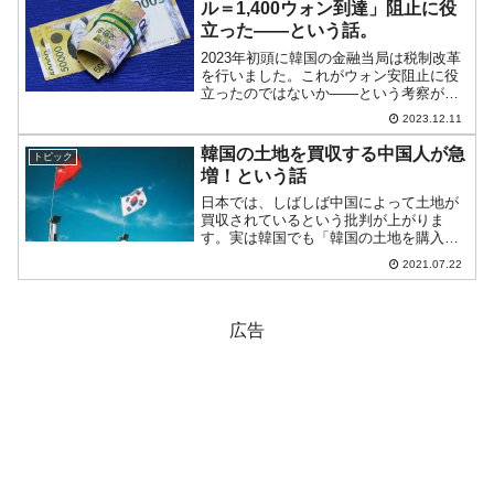
ル＝1,400ウォン到達」阻止に役
立った――という話。
2023年初頭に韓国の金融当局は税制改革
を行いました。これがウォン安阻止に役
立ったのではないか――という考察が出
ています。まず経常収支の第1次所得収支
2023.12.11
のうち、直接投資からの配当所得収入は
2023年01～09月に「381億8,470万ド
韓国の土地を買収する中国人が急
トピック
ル」。...
増！という話
日本では、しばしば中国によって土地が
買収されているという批判が上がりま
す。実は韓国でも「韓国の土地を購入す
る中国人が急増している」という話が出
2021.07.22
ています。韓国の国土交通部の資料によ
ると、2020年の外国人の保有する韓国の
土地は「15万7,48...
広告