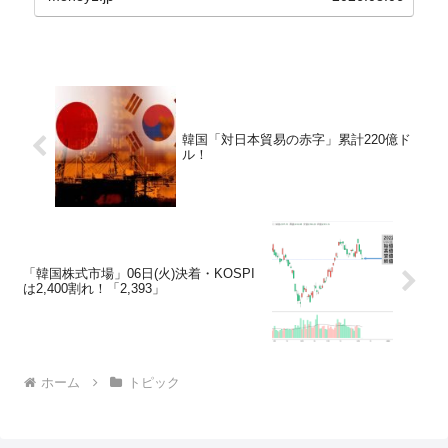
韓国「対日本貿易の赤字」累計220億ド
ル！
「韓国株式市場」06日(火)決着・KOSPI
は2,400割れ！「2,393」
ホーム
トピック