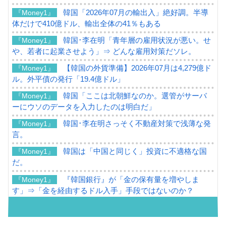
韓国「2026年07月の輸出入」絶好調。半導
『Money1』
体だけで410億ドル、輸出全体の41％もある
韓国･李在明「青年層の雇用状況が悪い。せ
『Money1』
や、若者に起業させよう」⇒ どんな雇用対策だソレ。
【韓国の外貨準備】2026年07月は4,279億ド
『Money1』
ル。外平債の発行「19.4億ドル」
韓国「ここは北朝鮮なのか。選管がサーバ
『Money1』
ーにウソのデータを入力したのは明白だ」
韓国･李在明さっそく不動産対策で浅薄な発
『Money1』
言。
韓国は「中国と同じく」投資に不適格な国
『Money1』
だ。
『韓国銀行』が「金の保有量を増やしま
『Money1』
す」⇒「金を経由するドル入手」手段ではないのか？
韓国･外為取引量「1日当たり1,214.4億ド
『Money1』
ル」まで拡大 ⇒ 海外資金の動きに強く左右される状態