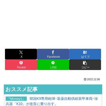
X
Facebook
はてブ
Pocket
LINE
コピー
2022.12.06
おススメ記事
韓国K9専用砲弾･装薬自動供給装甲車両･珍
『Money1』
兵器「K10」が改良に乗り出す。