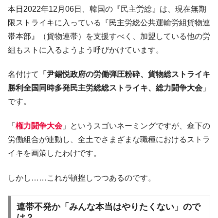
韓国･帰ってきた李在明。李在明を支持しな
本日2022年12月06日、韓国の『民主労総』は、現在無期
『Money1』
い「50.5％」に上昇
限ストライキに入っている『民主労総公共運輸労組貨物連
韓国大統領府ボンクラ政策室長が告発され
『Money1』
帯本部』（貨物連帯）を支援すべく、加盟している他の労
た ⇒ 国家が行った恐るべき株価操作であり、空前の国政壟
組もストに入るようよう呼びかけています。
断
韓国･警察職員が「丸刈りになって抗議活
『Money1』
名付けて
「尹錫悦政府の労働弾圧粉砕、貨物総ストライキ
動」
勝利全国同時多発民主労総総ストライキ、総力闘争大会
」
中国だけが鉄鋼輸出を異常増加させる ⇒ 中
『Money1』
です。
国の過剰生産が世界を蝕む。
「
権力闘争大会
」というスゴいネーミングですが、傘下の
韓国製造業「半導体絶好調」のウラで他業
『Money1』
種は全般的「不調」⇒ PSIが示す現況は決して良くない。
労働組合が連動し、全土でさまざまな職種におけるストラ
イキを画策したわけです。
【米韓激突案件】韓国消費者院が『クーパ
『Money1』
ン』1人当たり賠償10万ウォンを認定 ⇒ 総額3兆7,000億
しかし……これが頓挫しつつあるのです。
韓国で猛暑。南東部では干ばつ
『Money1』
韓国型イージス搭載の次世代駆逐艦
『Money1』
連帯不発か「みんな本当はやりたくない」ので
「KDDX」1番艦、2032年竣工と公示
は？