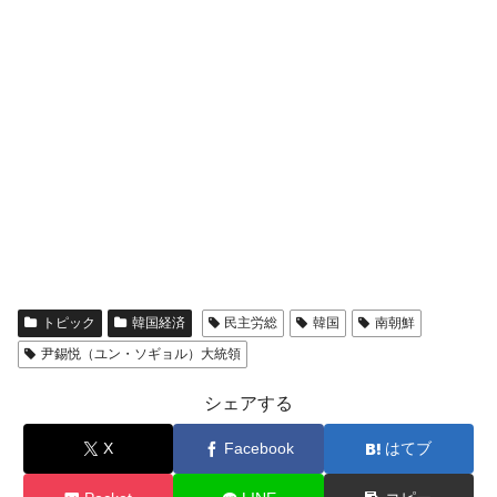
トピック
韓国経済
民主労総
韓国
南朝鮮
尹錫悦（ユン・ソギョル）大統領
シェアする
X
Facebook
はてブ