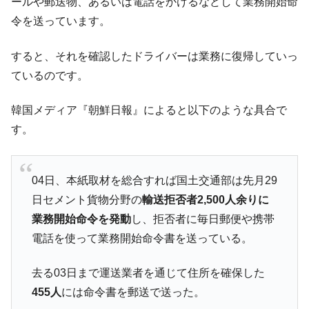
ールや郵送物、あるいは電話をかけるなどして業務開始命
韓国「株式市場が賭博場のように変質した
令を送っています。
『Money1』
のは政界の責任だ」
すると、それを確認したドライバーは業務に復帰していっ
韓国「2026年1Q 資金循環統計」面白い結果
『Money1』
に。
ているのです。
韓国化学企業最大手『ロッテケミカル』純
『Money1』
韓国メディア『朝鮮日報』によると以下のような具合で
借入金が約8兆。信用格付け「ネガティブ」にダウン
す。
韓国株式市場･暗黒の火曜日。サーキットブ
『Money1』
レイカーも発動！ 半導体2銘柄の暴落
日本の誇る海洋資源調査船『白嶺』は先進技術の
Fact1
04日、本紙取材を総合すれば国土交通部は先月29
塊！
日セメント貨物分野の
輸送拒否者2,500人余りに
夏の甲子園、優勝校を最も多く輩出している都道
Fact1
業務開始命令を発動
し、拒否者に毎日郵便や携帯
府県とは？
電話を使って業務開始命令書を送っている。
今話題の「楽天ライオンズ」とは？
Fact1
奇跡の毛色「白毛馬」とは？
去る03日まで運送業者を通じて住所を確保した
Fact1
455人
には命令書を郵送で送った。
全て勝つといくら？ 競馬GI競走で勝利騎手がもら
Fact1