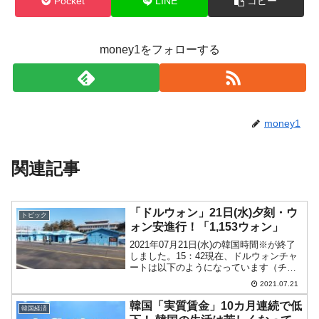
Pocket
LINE
コピー
money1をフォローする
money1
関連記事
「ドルウォン」21日(水)夕刻・ウ
トピック
ォン安進行！「1,153ウォン」
2021年07月21日(水)の韓国時間※が終了
しました。15：42現在、ドルウォンチャ
ートは以下のようになっています（チャ
ートは『Investing.com』より引用：以下
2021.07.21
同）。陽線が長くなりました。ウォン安
方向へ大きく進行し、「1ドル＝1...
韓国「実質賃金」10カ月連続で低
韓国経済