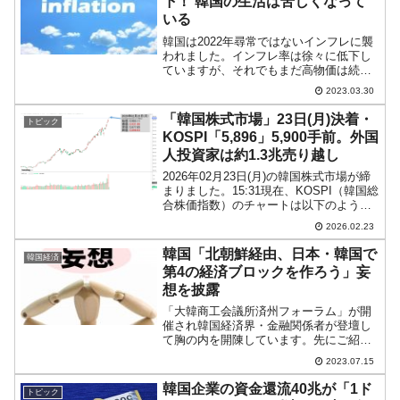
下！ 韓国の生活は苦しくなって
いる
韓国は2022年尋常ではないインフレに襲
われました。インフレ率は徐々に低下し
ていますが、それでもまだ高物価は続い
ています。景気は悪くなってきているの
2023.03.30
で……。2023年03月30日、韓国の雇用労
働部が「02月の事業体労働力調査」のデ
「韓国株式市場」23日(月)決着・
トピック
ータを出し...
KOSPI「5,896」5,900手前。外国
人投資家は約1.3兆売り越し
2026年02月23日(月)の韓国株式市場が締
まりました。15:31現在、KOSPI（韓国総
合株価指数）のチャートは以下のように
なっています（チャートは
2026.02.23
『Investing.com』より引用）。ローソク
足の実体はほとんどありませんが、ギャ
韓国「北朝鮮経由、日本・韓国で
韓国経済
ッ...
第4の経済ブロックを作ろう」妄
想を披露
「大韓商工会議所済州フォーラム」が開
催され韓国経済界・金融関係者が登壇し
て胸の内を開陳しています。先にご紹介
した李昌鏞（イ・チャンヨン）『韓国銀
2023.07.15
行』総裁の「通貨スワップを結べにはう
んざり」発言もそうですが、登壇者はそ
韓国企業の資金還流40兆が「1ド
トピック
れぞれにぶっちゃけた発言...