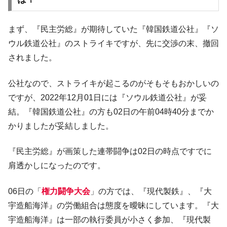
【対日本円】ウォン安が急進！ 日米の協調
『Money1』
に韓国がいっちょがみしたのでは。
まず、『民主労総』が期待していた『韓国鉄道公社』『ソ
韓国政府『BYD』車への補助金を全廃 ⇒ 実
『Money1』
ウル鉄道公社』のストライキですが、先に交渉の末、撤回
は韓国で『BYD』車は売れている。6カ月で対前年同期比
1.9倍！
されました。
在韓米国大使スティールが着韓！⇒ さっそ
『Money1』
公社なので、ストライキが起こるのがそもそもおかしいの
く空港に詰めかけ「出て行け！」「極右勢力」のプラカー
ドを掲げる「在韓反米勢力」
ですが、2022年12月01日には『ソウル鉄道公社』が妥
結。『韓国鉄道公社』の方も02日の午前04時40分までか
韓国政府「2035年までに18.4GW規模のAIデ
『Money1』
ータセンター整備」⇒ だから無理だってば。
かりましたが妥結しました。
JPモルガン「韓国レバレッジETFの清算は
『Money1』
ほぼ終わった」
『民主労総』が画策した連帯闘争は02日の時点ですでに
肩透かしになったのです。
韓国『国民年金公団』株価暴落で200兆蒸
『Money1』
発。
06日の「
権力闘争大会
」の方では、『現代製鉄』、『大
韓国政府「ニセＫ-ブランドを通報しようキ
『Money1』
宇造船海洋』の労働組合は態度を曖昧にしています。『大
ャンペーン」⇒ あの名物教授も登場！
宇造船海洋』は一部の執行委員が小さく参加、『現代製
韓国「橋が落ちました」⇒ 耐久性「なさす
『Money1』