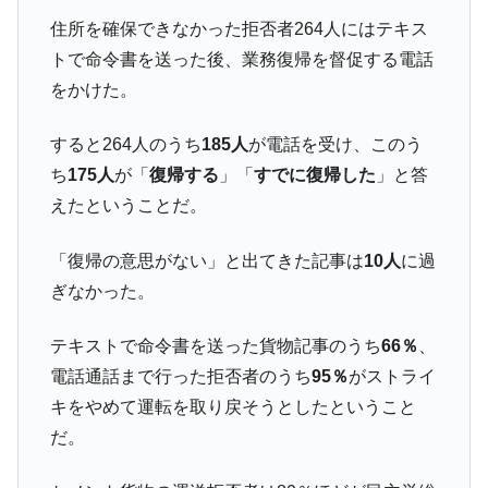
える賞金とは？
住所を確保できなかった拒否者264人にはテキス
平成仮面ライダーの意外すぎるモチーフとは？
Fact1
トで命令書を送った後、業務復帰を督促する電話
発表から2日で大崩壊、鳴かず飛ばずに終わりそう
Fact1
をかけた。
なスーパーリーグとは？
日本人マスターズ挑戦の歴史。松山以前に最高位
Fact1
すると264人のうち
185人
が電話を受け、このう
だった選手とは？
ち
175人
が「
復帰する
」「
すでに復帰した
」と答
甲子園通算本塁打、最多の清原に次いで多く打っ
Fact1
えたということだ。
ている意外な選手とは？
セレクトセールの高額取引馬が稼いだ金額とは？
Fact1
「復帰の意思がない」と出てきた記事は
10人
に過
ぎなかった。
テキストで命令書を送った貨物記事のうち
66％
、
電話通話まで行った拒否者のうち
95％
がストライ
キをやめて運転を取り戻そうとしたということ
だ。