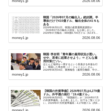
money1.jp
2026.08.06
韓国「2026年07月の輸出入」絶好調。半
導体だけで410億ドル、輸出全体の41％も
ある
2026年08月01日、韓国の産業通商資源部が
「2026年07月の輸出入現況」を公表しました。
2026年07月輸出：988億8,700万ドル（62.8％）
輸入：685億6,300万ドル（26.5％）貿易収支：
money1.jp
2026.08.06
303億2,400万ドル2026...
韓国･李在明「青年層の雇用状況が悪い。
せや、若者に起業させよう」⇒ どんな雇
用対策だソレ。
ほとんど地球を一周するという長過ぎる外遊を行
い、帰国した李在明（イ・ジェミョン）さん。
2026年08月04日、業務報告（雇用労働部、中小ベ
ンチャー企業部、公正取引委員会）を主催。この席
money1.jp
2026.08.06
上、韓国大統領に成りおおせた李在明（イ・ジェミ
ョン）さん...
【韓国の外貨準備】2026年07月は4,279億
ドル。外平債の発行「19.4億ドル」
2026年08月05日、『韓国銀行』が「2026年07月
の外貨準備高」を公表しました。以下をご覧くださ
い。2026年07月外貨準備高：4,279億ドル（約67
兆4,456億円）※前月比：+6億ドル＜＜内訳＞＞
⇒Securities：3,80...
money1.jp
2026.08.06