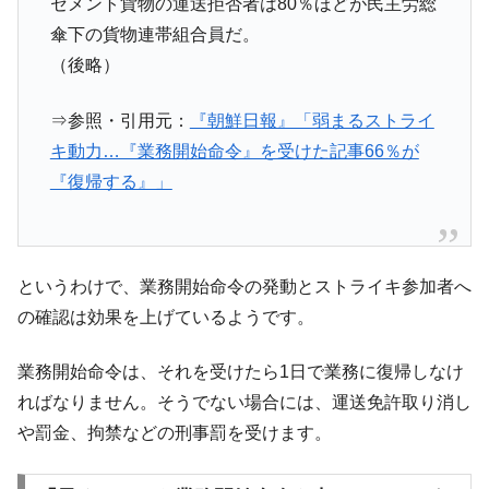
セメント貨物の運送拒否者は80％ほどが民主労総
傘下の貨物連帯組合員だ。
（後略）
⇒参照・引用元：
『朝鮮日報』「弱まるストライ
キ動力…『業務開始命令』を受けた記事66％が
『復帰する』」
というわけで、業務開始命令の発動とストライキ参加者へ
の確認は効果を上げているようです。
業務開始命令は、それを受けたら1日で業務に復帰しなけ
ればなりません。そうでない場合には、運送免許取り消し
や罰金、拘禁などの刑事罰を受けます。