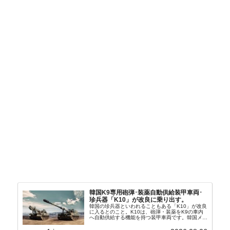
韓国K9専用砲弾･装薬自動供給装甲車両･
珍兵器「K10」が改良に乗り出す。
韓国の珍兵器といわれることもある「K10」が改良
に入るとのこと。K10は、砲弾・装薬をK9の車内
へ自動供給する機能を持つ装甲車両です。韓国メデ
ィア『Chosun Biz』が報じていますので、同記事
から以下に一部を引きます。2005年に初めて...