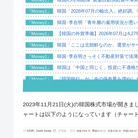
韓国「2026年07月の輸出入」絶好調
『Money1』
韓国･李在明「青年層の雇用状況が悪い
『Money1』
【韓国の外貨準備】2026年07月は4,2
『Money1』
韓国「ここは北朝鮮なのか。選管がサ
『Money1』
韓国･李在明さっそく不動産対策で浅
『Money1』
韓国は「中国と同じく」投資に不適格
『Money1』
『韓国銀行』が「金の保有量を増やし
『Money1』
韓国･外為取引量「1日当たり1,214.
『Money1』
韓国･帰ってきた李在明。李在明を支持し
『Money1』
2023年11月21日(火)の韓国株式市場が開きまし
韓国大統領府ボンクラ政策室長が告発さ
『Money1』
ャートは以下のようになっています（チャートは『I
壟断
韓国･警察職員が「丸刈りになって抗
『Money1』