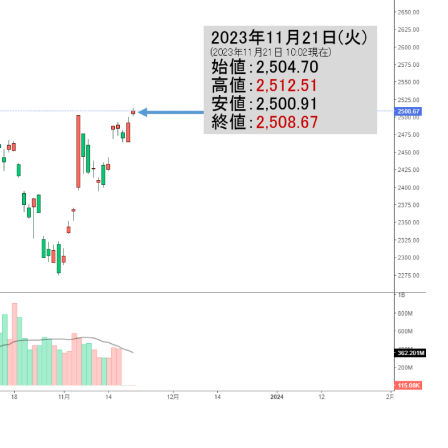
⇒ 中国の過剰生産が世界を蝕む。
業種は全般的「不調」⇒ PSIが示す現況は決して良くない。
ン』1人当たり賠償10万ウォンを認定 ⇒ 総額3兆7,000億
DX」1番艦、2032年竣工と公示
の協調に韓国がいっちょがみしたのでは。
⇒ 実は韓国で『BYD』車は売れている。6カ月で対前年同期比
さっそく空港に詰めかけ「出て行け！」「極右勢力」のプラカー
模のAIデータセンター整備」⇒ だから無理だってば。
清算はほぼ終わった」
兆蒸発。