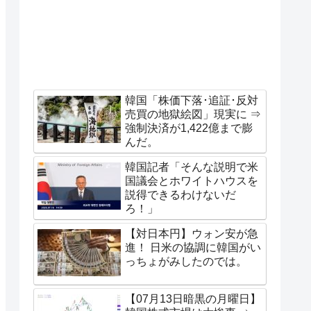
韓国「株価下落･追証･反対
売買の地獄絵図」現実に ⇒
強制決済が1,422億まで膨
んだ。
韓国記者「そんな説明で米
国議会とホワイトハウスを
説得できるわけないだ
ろ！」
【対日本円】ウォン安が急
進！ 日米の協調に韓国がい
っちょがみしたのでは。
【07月13日暗黒の月曜日】