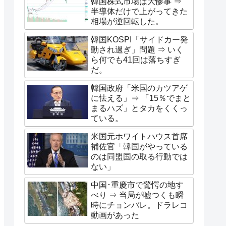
韓国株式市場は大惨事 ⇒
半導体だけで上がってきた
相場が逆回転した。
韓国KOSPI「サイドカー発
動され過ぎ」問題 ⇒ いく
ら何でも41回は落ちすぎ
だ。
韓国政府「米国のカツアゲ
に怯える」⇒ 「15％でまと
まるハズ」とタカをくくっ
ている。
米国元ホワイトハウス首席
補佐官「韓国がやっている
のは同盟国の取る行動では
ない」
中国･重慶市で驚愕の地す
べり ⇒ 当局が嘘つくも瞬
時にチョンバレ。ドラレコ
動画があった