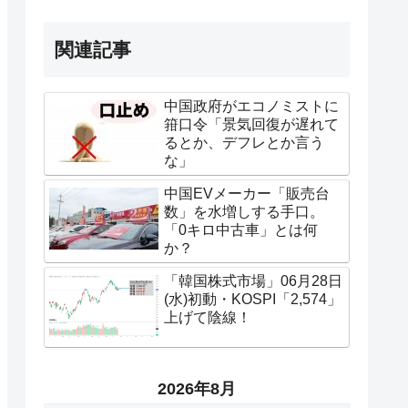
関連記事
中国政府がエコノミストに
箝口令「景気回復が遅れて
るとか、デフレとか言う
な」
中国EVメーカー「販売台
数」を水増しする手口。
「0キロ中古車」とは何
か？
「韓国株式市場」06月28日
(水)初動・KOSPI「2,574」
上げて陰線！
2026年8月