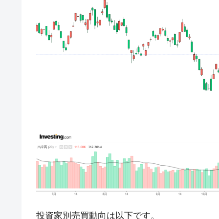
中国だけが鉄鋼輸出を異常増加させる 
『Money1』
韓国製造業「半導体絶好調」のウラで他
『Money1』
【米韓激突案件】韓国消費者院が『クーパ
『Money1』
韓国で猛暑。南東部では干ばつ
『Money1』
韓国型イージス搭載の次世代駆逐艦「KD
『Money1』
【対日本円】ウォン安が急進！ 日米
『Money1』
韓国政府『BYD』車への補助金を全廃 
『Money1』
1.9倍！
在韓米国大使スティールが着韓！⇒ 
『Money1』
ドを掲げる「在韓反米勢力」
韓国政府「2035年までに18.4GW規
『Money1』
JPモルガン「韓国レバレッジETFの
『Money1』
韓国『国民年金公団』株価暴落で200
『Money1』
投資家別売買動向は以下です。