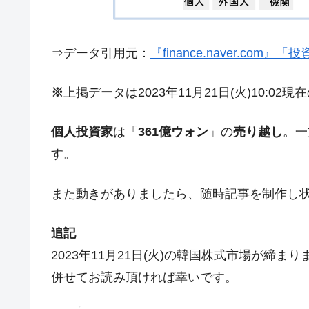
夏の甲子園、優勝校を最も多く輩出している
Fact1
今話題の「楽天ライオンズ」とは？
Fact1
⇒データ引用元：
『finance.naver.com
奇跡の毛色「白毛馬」とは？
Fact1
※
上掲データは2023年11月21日(火)10:02
全て勝つといくら？ 競馬GI競走で勝利騎手
Fact1
平成仮面ライダーの意外すぎるモチーフとは
Fact1
個人投資家
は「
361億ウォン
」の
売り越し
。一
発表から2日で大崩壊、鳴かず飛ばずに終わ
Fact1
す。
日本人マスターズ挑戦の歴史。松山以前に最
Fact1
また動きがありましたら、随時記事を制作し
甲子園通算本塁打、最多の清原に次いで多く
Fact1
セレクトセールの高額取引馬が稼いだ金額と
Fact1
追記
2023年11月21日(火)の韓国株式市場が締
併せてお読み頂ければ幸いです。