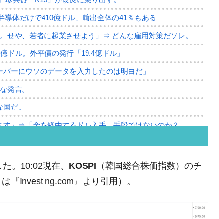
。半導体だけで410億ドル、輸出全体の41％もある
。せや、若者に起業させよう」⇒ どんな雇用対策だソレ。
79億ドル。外平債の発行「19.4億ドル」
ーバーにウソのデータを入力したのは明白だ」
薄な発言。
な国だ。
ます」⇒「金を経由するドル入手」手段ではないのか？
4億ドル」まで拡大 ⇒ 海外資金の動きに強く左右される状態
ない「50.5％」に上昇
た。10:02現在、
KOSPI
（韓国総合株価指数）のチ
れた ⇒ 国家が行った恐るべき株価操作であり、空前の国政
nvesting.com』より引用）。
議活動」