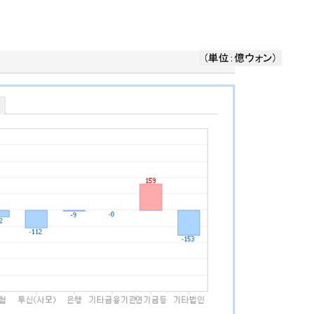
うキャンペーン」⇒ あの名物教授も登場！
さすぎ」では。
む。営業利益80.2％も減少
ットにぶん殴る法案」提出！⇒ クーパン問題は合衆国企業に対
暴落に他人事のような発言。
年2Qの業績「史上最高益」当期純利益は前年同期比13.4倍に。
危機 ⇒ 10.7兆では損が出るからできない。
月29日(水)もサイドカー・サーキットブレイカーの二段コンボ
産業の半分未満しか雇用を生まない
したのは政界の責任だ」
術の塊！