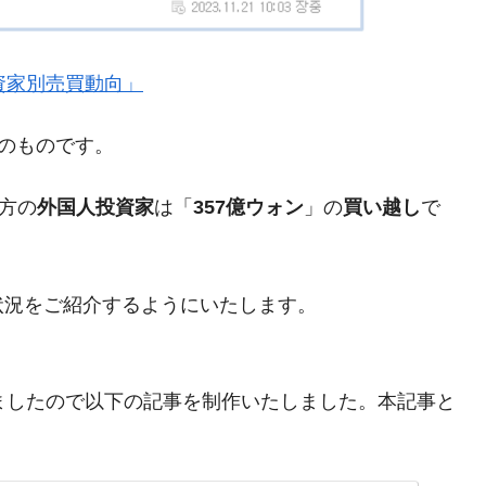
都道府県とは？
』「投資家別売買動向」
現在のものです。
がもらえる賞金とは？
？
方の
外国人投資家
は「
357億ウォン
」の
買い越し
で
りそうなスーパーリーグとは？
高位だった選手とは？
状況をご紹介するようにいたします。
打っている意外な選手とは？
は？
まりましたので以下の記事を制作いたしました。本記事と