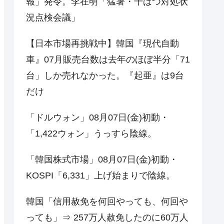
報」発令。李在明「猛暑・干ばつ対処状
況点検会議」
【日本市場再挑戦中】韓国『現代自動
車』07月販売台数は去年のほぼ半分「71
台」しか売れなかった。『起亜』は9台
だけ
「ドルウォン」08月07日(金)初動・
「1,422ウォン」うっすら陰線。
「韓国株式市場」08月07日(金)初動・
KOSPI「6,331」上げ始まりで陰線。
韓国「信用赦免を何回やっても、何回や
っても」⇒ 257万人赦免したのに60万人