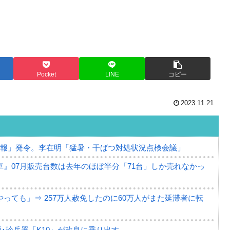
Pocket
LINE
コピー
2023.11.21
警報」発令。李在明「猛暑・干ばつ対処状況点検会議」
』07月販売台数は去年のほぼ半分「71台」しか売れなかっ
っても」⇒ 257万人赦免したのに60万人がまた延滞者に転
･珍兵器「K10」が改良に乗り出す。