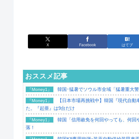
X
Facebook
はてブ
おススメ記事
韓国･猛暑でソウル市全域「猛暑重大
『Money1』
【日本市場再挑戦中】韓国『現代自動車
『Money1』
た。『起亜』は9台だけ
韓国「信用赦免を何回やっても、何回や
『Money1』
落！
韓国K9専用砲弾･装薬自動供給装甲車両
『Money1』