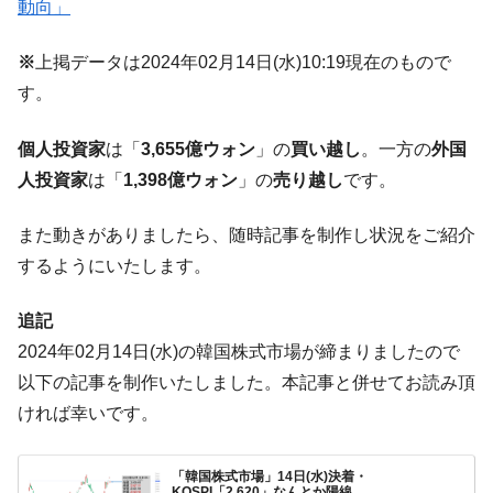
動向」
米国下院「韓国の公務員個人をターゲット
『Money1』
にぶん殴る法案」提出！⇒ クーパン問題は合衆国企業に対
※
上掲データは2024年02月14日(水)10:19現在のもので
する差別。許してはおかぬ
す。
韓国ボンクラ政策室長･金容範、株価暴落に
『Money1』
他人事のような発言。
個人投資家
は「
3,655億ウォン
」の
買い越し
。一方の
外国
韓国半導体『SKハイニックス』2026年2Qの
『Money1』
人投資家
は「
1,398億ウォン
」の
売り越し
です。
業績「史上最高益」当期純利益は前年同期比13.4倍に。
韓国･加徳島新国際空港「またも暗礁」の危
『Money1』
また動きがありましたら、随時記事を制作し状況をご紹介
機 ⇒ 10.7兆では損が出るからできない。
するようにいたします。
【速報】韓国株式市場の暴落・本日07月29
『Money1』
日(水)もサイドカー・サーキットブレイカーの二段コンボ
追記
発動！
2024年02月14日(水)の韓国株式市場が締まりましたので
IT産業は人を雇用する効果は低い。全産業の
『Money1』
以下の記事を制作いたしました。本記事と併せてお読み頂
半分未満しか雇用を生まない
ければ幸いです。
韓国「株式市場が賭博場のように変質した
『Money1』
のは政界の責任だ」
「韓国株式市場」14日(水)決着・
KOSPI「2,620」なんとか陽線。