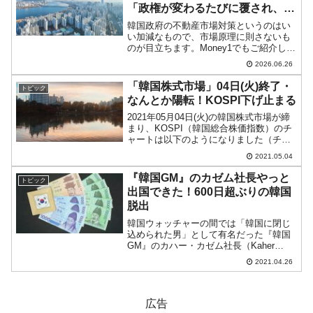
「政権が変わるたびに覆され、国
民は政府を信頼できない」
韓国政府の不動産市場対策というのはい
い加減なもので、市場原理に則さないも
のが目立ちます。Money1でもご紹介して
きたとおり、ボンクラを絵に描いたよう
2026.06.26
だった文在寅時代はまさにその典型で、
不動産価格が急騰したわけですが、政府
「韓国株式市場」04日(火)終了・
トピック
（および与党）が繰...
なんとか陽転！KOSPI下げ止まる
2021年05月04日(火)の韓国株式市場が締
まり、KOSPI（韓国総合株価指数）のチ
ャートは以下のようになりました（チャ
ートは『Investing.com』より引用）。初
2021.05.04
動段階では5日連続ダウンかとお通夜状態
だったのですが、陽転しました。...
『韓国GM』のカゼム社長やっと
トピック
出国できた！600日超ぶりの韓国
脱出
韓国ウォッチャーの間では「韓国に閉じ
込められた男」として有名だった『韓国
GM』のカハー・カゼム社長（Kaher
Kazem）がやっと韓国外に出られたこと
2021.04.26
（海外出張）が報じられました。先にご
紹介したとおり、2021年03月16日、ソウ
ル行政裁...
広告