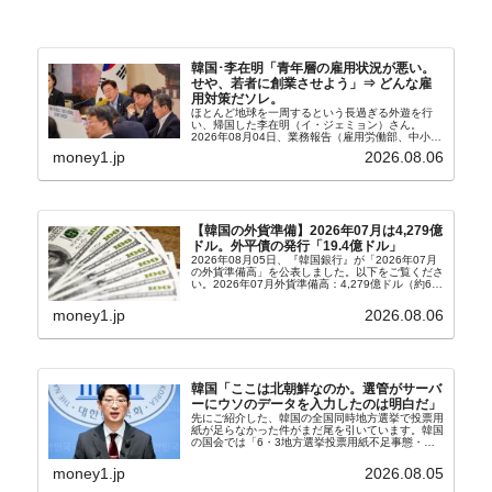
韓国･李在明「青年層の雇用状況が悪い。
せや、若者に創業させよう」⇒ どんな雇
用対策だソレ。
ほとんど地球を一周するという長過ぎる外遊を行
い、帰国した李在明（イ・ジェミョン）さん。
2026年08月04日、業務報告（雇用労働部、中小ベ
ンチャー企業部、公正取引委員会）を主催。この席
money1.jp
2026.08.06
上、韓国大統領に成りおおせた李在明（イ・ジェミ
ョン）さん...
【韓国の外貨準備】2026年07月は4,279億
ドル。外平債の発行「19.4億ドル」
2026年08月05日、『韓国銀行』が「2026年07月
の外貨準備高」を公表しました。以下をご覧くださ
い。2026年07月外貨準備高：4,279億ドル（約67
兆4,456億円）※前月比：+6億ドル＜＜内訳＞＞
⇒Securities：3,80...
money1.jp
2026.08.06
韓国「ここは北朝鮮なのか。選管がサーバ
ーにウソのデータを入力したのは明白だ」
先にご紹介した、韓国の全国同時地方選挙で投票用
紙が足らなかった件がまだ尾を引いています。韓国
の国会では「6・3地方選挙投票用紙不足事態・国
政調査特別委員会」が設けられ、調査を続けていま
す。『国民の力』の朱晋佑（チュ・ジヌ）議員はそ
money1.jp
2026.08.05
の委員の一...