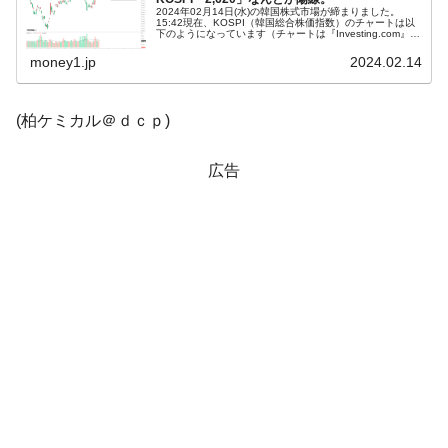
韓国「2026年1Q 資金循環統計」面白い結果
『Money1』
2024年02月14日(水)の韓国株式市場が締まりました。
に。
15:42現在、KOSPI（韓国総合株価指数）のチャートは以
下のようになっています（チャートは『Investing.com』よ
り引用）。なんとか陽線で締まりましたが、KOSPIは
韓国化学企業最大手『ロッテケミカル』純
『Money1』
「2...
money1.jp
2024.02.14
借入金が約8兆。信用格付け「ネガティブ」にダウン
韓国株式市場･暗黒の火曜日。サーキットブ
『Money1』
(柏ケミカル＠ｄｃｐ)
レイカーも発動！ 半導体2銘柄の暴落
韓国･カードローン金利「15％」突破！
『Money1』
広告
【韓国政府の計画は杜撰】だから水が足り
『Money1』
ないってば――という話。ダムを15m高くしても水量は増
えない
日本の誇る海洋資源調査船『白嶺』は先進技術の
Fact1
塊！
夏の甲子園、優勝校を最も多く輩出している都道
Fact1
府県とは？
今話題の「楽天ライオンズ」とは？
Fact1
奇跡の毛色「白毛馬」とは？
Fact1