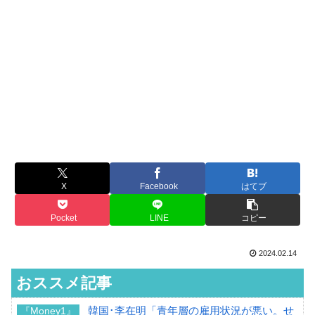
X
Facebook
はてブ
Pocket
LINE
コピー
2024.02.14
おススメ記事
韓国･李在明「青年層の雇用状況が悪い。せ
『Money1』