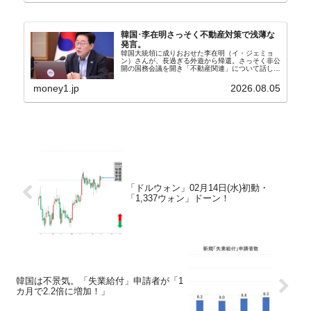
韓国･李在明さっそく不動産対策で浅薄な
発言。
韓国大統領に成りおおせた李在明（イ・ジェミョ
ン）さんが、長過ぎる外遊から帰還。さっそく非公
開の国務会議を開き「不動産関連」について話し合
った模様です。韓国の大統領にとって、不動産価格
が異常に上昇しているのは国民から総スカンを喰う
money1.jp
2026.08.05
要因になりま...
「ドルウォン」02月14日(水)初動・
「1,337ウォン」ドーン！
韓国は不景気。「失業給付」申請者が「1
カ月で2.2倍に増加！」