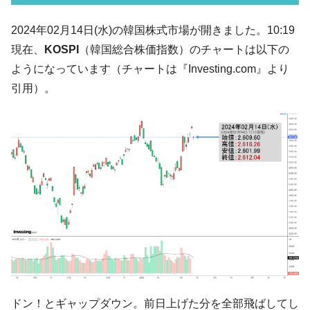
た ⇒ 国家が行った恐るべき株価操作であり、空前の国政壟
断
2024年02月14日(水)の韓国株式市場が開きました。10:19
韓国･警察職員が「丸刈りになって抗議活
『Money1』
現在、
KOSPI
（韓国総合株価指数）のチャートは以下の
動」
ようになっています（チャートは『Investing.com』より
中国だけが鉄鋼輸出を異常増加させる ⇒ 中
『Money1』
引用）。
国の過剰生産が世界を蝕む。
韓国製造業「半導体絶好調」のウラで他業
『Money1』
種は全般的「不調」⇒ PSIが示す現況は決して良くない。
【米韓激突案件】韓国消費者院が『クーパ
『Money1』
ン』1人当たり賠償10万ウォンを認定 ⇒ 総額3兆7,000億
韓国で猛暑。南東部では干ばつ
『Money1』
韓国型イージス搭載の次世代駆逐艦
『Money1』
「KDDX」1番艦、2032年竣工と公示
【対日本円】ウォン安が急進！ 日米の協調
『Money1』
に韓国がいっちょがみしたのでは。
韓国政府『BYD』車への補助金を全廃 ⇒ 実
『Money1』
ドン！とギャップダウン。前日上げた分を全部飛ばしてし