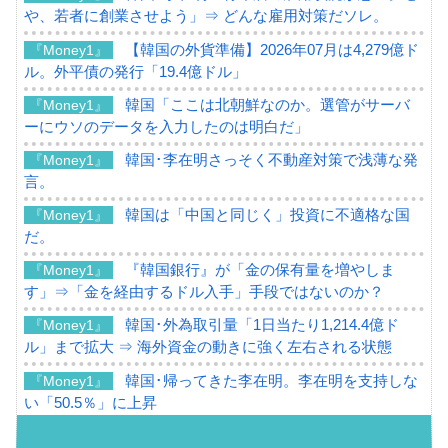
や、若者に創業させよう」⇒ どんな雇用対策だソレ。
【韓国の外貨準備】2026年07月は4,279億ド
『Money1』
ル。外平債の発行「19.4億ドル」
韓国「ここは北朝鮮なのか。選管がサーバ
『Money1』
ーにウソのデータを入力したのは明白だ」
韓国･李在明さっそく不動産対策で浅薄な発
『Money1』
言。
韓国は「中国と同じく」投資に不適格な国
『Money1』
だ。
『韓国銀行』が「金の保有量を増やしま
『Money1』
す」⇒「金を経由するドル入手」手段ではないのか？
韓国･外為取引量「1日当たり1,214.4億ド
『Money1』
ル」まで拡大 ⇒ 海外資金の動きに強く左右される状態
韓国･帰ってきた李在明。李在明を支持しな
『Money1』
い「50.5％」に上昇
韓国大統領府ボンクラ政策室長が告発され
『Money1』