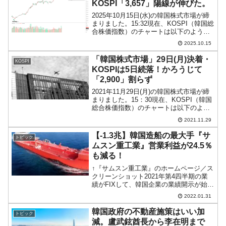
KOSPI「3,657」陽線が伸びた。
2025年10月15日(水)の韓国株式市場が締
まりました。15:32現在、KOSPI（韓国総
合株価指数）のチャートは以下のように
なっています（チャートは
2025.10.15
『Investing.com』より引用）。陽線が伸
びました。KOSPIは「3,657」ま...
「韓国株式市場」29日(月)決着・
KOSPI
KOSPIは5日続落！かろうじて
「2,900」割らず
2021年11月29日(月)の韓国株式市場が締
まりました。15：30現在、KOSPI（韓国
総合株価指数）のチャートは以下のよう
になっています（チャートは
2021.11.29
『Investing.com』より引用）。KOSPIは
5日続落で締まりました。かろうじて...
【-1.3兆】韓国造船の最大手『サ
トピック
ムスン重工業』営業利益が24.5％
も減る！
↑『サムスン重工業』のホームページ／ス
クリーンショット2021年第4四半期の業
績がFIXして、韓国企業の業績開示が始ま
っています。韓国造船大手『サムスン重
2022.01.31
工業』が2021年通年の業績を公表したの
でご紹介します（ただし暫定版）。韓国
韓国政府の不動産施策はいい加
トピック
の造船大手...
減。盧武鉉酋長から李在明まで