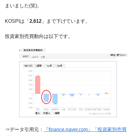
は韓国で『BYD』車は売れている。6カ月で対前年同期比
まいました(笑)。
1.9倍！
在韓米国大使スティールが着韓！⇒ さっそ
『Money1』
KOSPIは「
2,612
」まで下げています。
く空港に詰めかけ「出て行け！」「極右勢力」のプラカー
ドを掲げる「在韓反米勢力」
投資家別売買動向は以下です。
韓国政府「2035年までに18.4GW規模のAIデ
『Money1』
ータセンター整備」⇒ だから無理だってば。
JPモルガン「韓国レバレッジETFの清算は
『Money1』
ほぼ終わった」
韓国『国民年金公団』株価暴落で200兆蒸
『Money1』
発。
韓国政府「ニセＫ-ブランドを通報しようキ
『Money1』
ャンペーン」⇒ あの名物教授も登場！
韓国「橋が落ちました」⇒ 耐久性「なさす
『Money1』
ぎ」では。
韓国鉄鋼最大手『POSCO』ズブズブ沈む。
『Money1』
⇒データ引用元：
『finance.naver.com』「投資家別売買
営業利益80.2％も減少