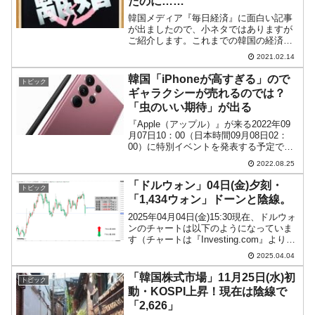
たのに……
韓国メディア『毎日経済』に面白い記事
が出ましたので、小ネタではありますが
ご紹介します。これまでの韓国の経済危
機では、その前年に比べて離婚件数は増
2021.02.14
加してきたのに、今回のコロナ禍では増
えなかったというのです。以下です。韓
韓国「iPhoneが高すぎる」ので
トピック
国「経済危機」時の離婚件...
ギャラクシーが売れるのでは？
「虫のいい期待」が出る
『Apple（アップル）』が来る2022年09
月07日10：00（日本時間09月08日02：
00）に特別イベントを発表する予定で
す。このイベントでiPhone14も公表され
2022.08.25
ると目されています。韓国ですでに
iPhone14の販売単価の予測が出...
「ドルウォン」04日(金)夕刻・
トピック
「1,434ウォン」ドーンと陰線。
2025年04月04日(金)15:30現在、ドルウォ
ンのチャートは以下のようになっていま
す（チャートは『Investing.com』より引
用）。陰線が伸びました(笑)。現在のとこ
2025.04.04
ろ「1ドル＝1,434ウォン」近辺の攻防と
なっています。ローソ...
「韓国株式市場」11月25日(水)初
トピック
動・KOSPI上昇！現在は陰線で
「2,626」