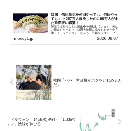
韓国「信用赦免を何回やっても、何回やっ
ても」⇒ 257万人赦免したのに60万人がま
た延滞者に転落！
韓国では政権ごとに徳政令を発動しています。先に
ご紹介したとおり、韓国大統領に成りおおせた李在
明（イ・ジェミョン）さんも、尹錫悦（ユン・ソギ
ョル）前政権が行った――「新出発基金」をバッド
money1.jp
2026.08.07
バンクにして不良債権の買い取りを行い、分割償還
や元利減免...
韓国「パパ、尹政権がボクをいじめるん
だ」
「ドルウォン」14日(水)夕刻・「1,335ウ
ォン」陰線が伸びる