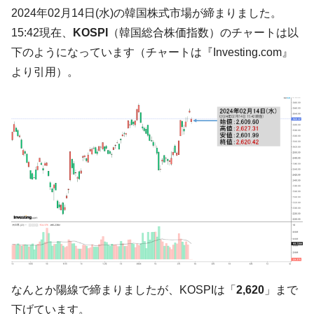
韓国「ここは北朝鮮なのか。選管がサーバ
『Money1』
2024年02月14日(水)の韓国株式市場が締まりました。
ーにウソのデータを入力したのは明白だ」
15:42現在、
KOSPI
（韓国総合株価指数）のチャートは以
韓国･李在明さっそく不動産対策で浅薄な発
『Money1』
下のようになっています（チャートは『Investing.com』
言。
より引用）。
韓国は「中国と同じく」投資に不適格な国
『Money1』
だ。
『韓国銀行』が「金の保有量を増やしま
『Money1』
す」⇒「金を経由するドル入手」手段ではないのか？
韓国･外為取引量「1日当たり1,214.4億ド
『Money1』
ル」まで拡大 ⇒ 海外資金の動きに強く左右される状態
韓国･帰ってきた李在明。李在明を支持しな
『Money1』
い「50.5％」に上昇
韓国大統領府ボンクラ政策室長が告発され
『Money1』
た ⇒ 国家が行った恐るべき株価操作であり、空前の国政壟
断
なんとか陽線で締まりましたが、KOSPIは「
2,620
」まで
韓国･警察職員が「丸刈りになって抗議活
『Money1』
動」
下げています。