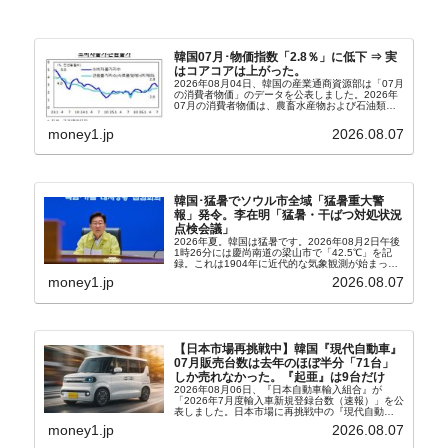
韓国07月･物価指数「2.8％」に低下 ⇒ 実
はコアコアは上がった。
2026年08月04日、韓国の産業通商資源部は「07月
の消費者物価」のデータを公表しました。2026年
07月の消費者物価は、農畜水産物および石油類の
上昇率が鈍化したことなどにより、前年同月比
2.8％上昇（06月は3.2％）となり、上昇率は前...
money1.jp
2026.08.07
韓国･猛暑でソウル市全域「猛暑重大警
報」発令。李在明「猛暑・干ばつ対処状況
点検会議」
2026年夏。韓国は猛暑です。2026年08月2日午後
1時26分には慶尚南道の梁山市で「42.5℃」を記
録。これは1904年に近代的な気象観測が始まって
以来の韓国史上最高気温です。08月04日には、ソ
money1.jp
2026.08.07
ウル市全域への「猛暑重大警報」が発令され...
【日本市場再挑戦中】韓国『現代自動車』
07月販売台数は去年のほぼ半分「71台」
しか売れなかった。『起亜』は9台だけ
2026年08月06日、『日本自動車輸入組合』が
「2026年7月度輸入車新規登録台数（速報）」を公
表しました。日本市場に再挑戦中の『現代自動
車』、また日本市場を攻略したい『BYD』の販売
money1.jp
2026.08.07
台数はこの中に捉えられているはずです。先月から
は韓国の...