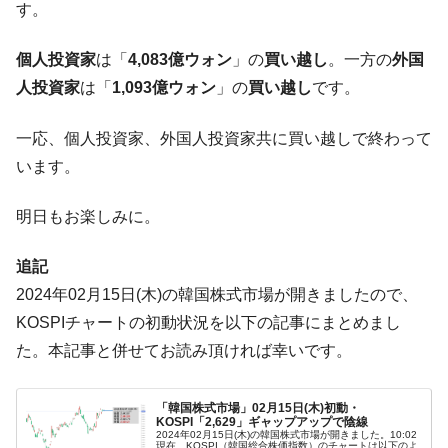
ドを掲げる「在韓反米勢力」
す。
韓国政府「2035年までに18.4GW規模のAIデ
『Money1』
ータセンター整備」⇒ だから無理だってば。
個人投資家
は「
4,083億ウォン
」の
買い越し
。一方の
外国
人投資家
は「
1,093億ウォン
」の
買い越し
です。
JPモルガン「韓国レバレッジETFの清算は
『Money1』
ほぼ終わった」
一応、個人投資家、外国人投資家共に買い越しで終わって
韓国『国民年金公団』株価暴落で200兆蒸
『Money1』
います。
発。
韓国政府「ニセＫ-ブランドを通報しようキ
『Money1』
明日もお楽しみに。
ャンペーン」⇒ あの名物教授も登場！
韓国「橋が落ちました」⇒ 耐久性「なさす
『Money1』
追記
ぎ」では。
2024年02月15日(木)の韓国株式市場が開きましたので、
韓国鉄鋼最大手『POSCO』ズブズブ沈む。
『Money1』
KOSPIチャートの初動状況を以下の記事にまとめまし
営業利益80.2％も減少
た。本記事と併せてお読み頂ければ幸いです。
米国下院「韓国の公務員個人をターゲット
『Money1』
にぶん殴る法案」提出！⇒ クーパン問題は合衆国企業に対
「韓国株式市場」02月15日(木)初動・
する差別。許してはおかぬ
KOSPI「2,629」ギャップアップで陰線
2024年02月15日(木)の韓国株式市場が開きました。10:02
韓国ボンクラ政策室長･金容範、株価暴落に
『Money1』
現在、KOSPI（韓国総合株価指数）のチャートは以下のよ