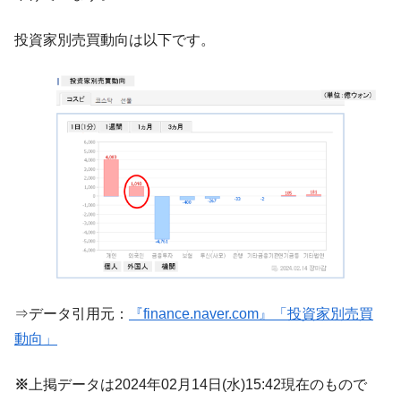
中国だけが鉄鋼輸出を異常増加させる ⇒ 中
『Money1』
国の過剰生産が世界を蝕む。
投資家別売買動向は以下です。
韓国製造業「半導体絶好調」のウラで他業
『Money1』
種は全般的「不調」⇒ PSIが示す現況は決して良くない。
【米韓激突案件】韓国消費者院が『クーパ
『Money1』
ン』1人当たり賠償10万ウォンを認定 ⇒ 総額3兆7,000億
韓国で猛暑。南東部では干ばつ
『Money1』
韓国型イージス搭載の次世代駆逐艦
『Money1』
「KDDX」1番艦、2032年竣工と公示
【対日本円】ウォン安が急進！ 日米の協調
『Money1』
に韓国がいっちょがみしたのでは。
韓国政府『BYD』車への補助金を全廃 ⇒ 実
『Money1』
⇒データ引用元：
『finance.naver.com』「投資家別売買
は韓国で『BYD』車は売れている。6カ月で対前年同期比
1.9倍！
動向」
在韓米国大使スティールが着韓！⇒ さっそ
『Money1』
※
上掲データは2024年02月14日(水)15:42現在のもので
く空港に詰めかけ「出て行け！」「極右勢力」のプラカー