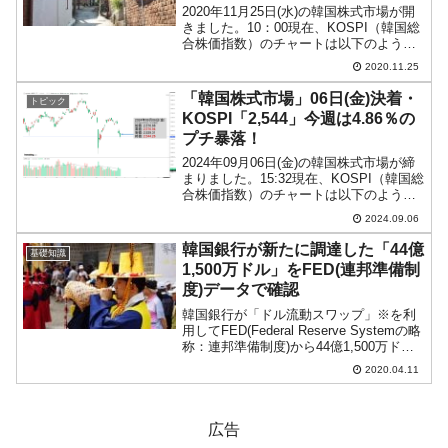
2020年11月25日(水)の韓国株式市場が開
きました。10：00現在、KOSPI（韓国総
合株価指数）のチャートは以下のように
なっています（チャートは
2020.11.25
『Investing.com』より引用）。「アメリ
カ合衆国市場で3万ドル到達！」という朗
「韓国株式市場」06日(金)決着・
トピック
報...
KOSPI「2,544」今週は4.86％の
プチ暴落！
2024年09月06日(金)の韓国株式市場が締
まりました。15:32現在、KOSPI（韓国総
合株価指数）のチャートは以下のように
なっています（チャートは
2024.09.06
『Investing.com』より引用）。天底から
は戻しましたが、「2,550」も割りま...
韓国銀行が新たに調達した「44億
基礎知識
1,500万ドル」をFED(連邦準備制
度)データで確認
韓国銀行が「ドル流動スワップ」※を利
用してFED(Federal Reserve Systemの略
称：連邦準備制度)から44億1,500万ドル
を調達し、市中銀行に供給したと韓国メ
2020.04.11
ディアで報道されました。これを、FED
の「U.S. Dolla...
広告