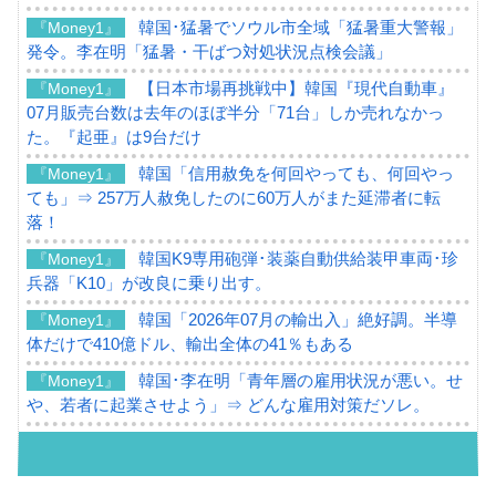
韓国･猛暑でソウル市全域「猛暑重大警報」
『Money1』
発令。李在明「猛暑・干ばつ対処状況点検会議」
【日本市場再挑戦中】韓国『現代自動車』
『Money1』
07月販売台数は去年のほぼ半分「71台」しか売れなかっ
た。『起亜』は9台だけ
韓国「信用赦免を何回やっても、何回やっ
『Money1』
ても」⇒ 257万人赦免したのに60万人がまた延滞者に転
落！
韓国K9専用砲弾･装薬自動供給装甲車両･珍
『Money1』
兵器「K10」が改良に乗り出す。
韓国「2026年07月の輸出入」絶好調。半導
『Money1』
体だけで410億ドル、輸出全体の41％もある
韓国･李在明「青年層の雇用状況が悪い。せ
『Money1』
や、若者に起業させよう」⇒ どんな雇用対策だソレ。
【韓国の外貨準備】2026年07月は4,279億ド
『Money1』
ル。外平債の発行「19.4億ドル」