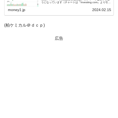
うになっています（チャートは『Investing.com』より引
他人事のような発言。
用）。ギャップアップして始まりましたが、現在は陰線。
K...
money1.jp
2024.02.15
韓国半導体『SKハイニックス』2026年2Qの
『Money1』
業績「史上最高益」当期純利益は前年同期比13.4倍に。
(柏ケミカル＠ｄｃｐ)
韓国･加徳島新国際空港「またも暗礁」の危
『Money1』
機 ⇒ 10.7兆では損が出るからできない。
広告
【速報】韓国株式市場の暴落・本日07月29
『Money1』
日(水)もサイドカー・サーキットブレイカーの二段コンボ
発動！
IT産業は人を雇用する効果は低い。全産業の
『Money1』
半分未満しか雇用を生まない
日本の誇る海洋資源調査船『白嶺』は先進技術の
Fact1
塊！
夏の甲子園、優勝校を最も多く輩出している都道
Fact1
府県とは？
今話題の「楽天ライオンズ」とは？
Fact1
奇跡の毛色「白毛馬」とは？
Fact1