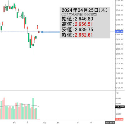
ない「50.5％」に上昇
れた ⇒ 国家が行った恐るべき株価操作であり、空前の国政
議活動」
⇒ 中国の過剰生産が世界を蝕む。
業種は全般的「不調」⇒ PSIが示す現況は決して良くない。
ン』1人当たり賠償10万ウォンを認定 ⇒ 総額3兆7,000億
DX」1番艦、2032年竣工と公示
の協調に韓国がいっちょがみしたのでは。
⇒ 実は韓国で『BYD』車は売れている。6カ月で対前年同期比
さっそく空港に詰めかけ「出て行け！」「極右勢力」のプラカー