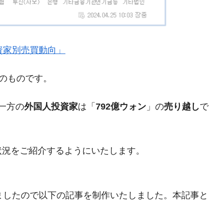
』「投資家別売買動向」
がもらえる賞金とは？
？
現在のものです。
りそうなスーパーリーグとは？
一方の
外国人投資家
は「
792億ウォン
」の
売り越し
で
高位だった選手とは？
打っている意外な選手とは？
は？
状況をご紹介するようにいたします。
まりましたので以下の記事を制作いたしました。本記事と