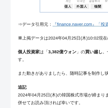
今話題の「楽天ライオンズ」とは？
Fact1
奇跡の毛色「白毛馬」とは？
Fact1
⇒データ引用元：
『finance.naver.com
全て勝つといくら？ 競馬GI競走で勝利騎手
Fact1
平成仮面ライダーの意外すぎるモチーフとは
Fact1
※
上掲データは2024年04月25日(木)10:02
発表から2日で大崩壊、鳴かず飛ばずに終わ
Fact1
個人投資家
は「
3,382億ウォン
」の
買い越し
。
日本人マスターズ挑戦の歴史。松山以前に最
Fact1
す。
甲子園通算本塁打、最多の清原に次いで多く
Fact1
セレクトセールの高額取引馬が稼いだ金額と
Fact1
また動きがありましたら、随時記事を制作し
追記
2024年04月25日(木)の韓国株式市場が締
併せてお読み頂ければ幸いです。