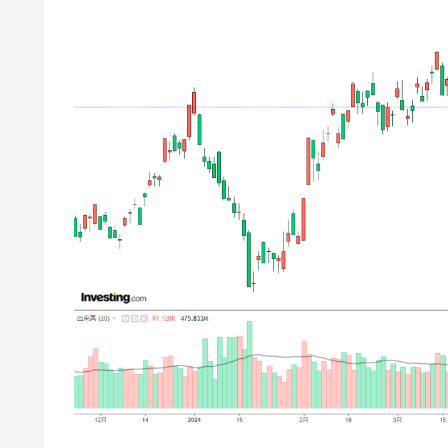
韓国･帰ってきた李在明。李在明を支持し
『Money1』
韓国大統領府ボンクラ政策室長が告発さ
『Money1』
壟断
韓国･警察職員が「丸刈りになって抗
『Money1』
中国だけが鉄鋼輸出を異常増加させる 
『Money1』
韓国製造業「半導体絶好調」のウラで他
『Money1』
【米韓激突案件】韓国消費者院が『クーパ
『Money1』
韓国で猛暑。南東部では干ばつ
『Money1』
韓国型イージス搭載の次世代駆逐艦「KD
『Money1』
【対日本円】ウォン安が急進！ 日米
『Money1』
韓国政府『BYD』車への補助金を全廃 
『Money1』
1.9倍！
在韓米国大使スティールが着韓！⇒ 
『Money1』