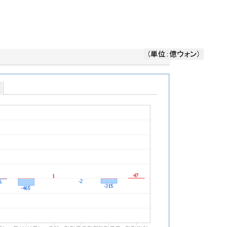
模のAIデータセンター整備」⇒ だから無理だってば。
清算はほぼ終わった」
兆蒸発。
うキャンペーン」⇒ あの名物教授も登場！
さすぎ」では。
む。営業利益80.2％も減少
ットにぶん殴る法案」提出！⇒ クーパン問題は合衆国企業に対
暴落に他人事のような発言。
年2Qの業績「史上最高益」当期純利益は前年同期比13.4倍に。
術の塊！
都道府県とは？