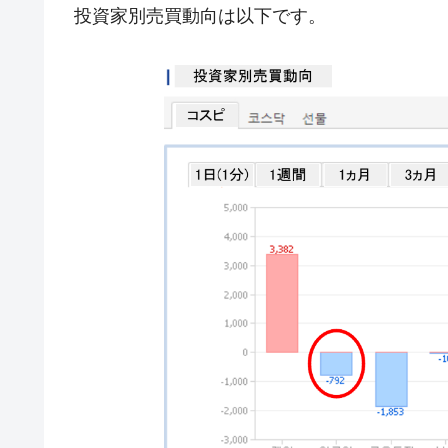
投資家別売買動向は以下です。
ドを掲げる「在韓反米勢力」
韓国政府「2035年までに18.4GW規
『Money1』
JPモルガン「韓国レバレッジETFの
『Money1』
韓国『国民年金公団』株価暴落で200
『Money1』
韓国政府「ニセＫ-ブランドを通報しよ
『Money1』
韓国「橋が落ちました」⇒ 耐久性「な
『Money1』
韓国鉄鋼最大手『POSCO』ズブズブ沈
『Money1』
米国下院「韓国の公務員個人をターゲ
『Money1』
する差別。許してはおかぬ
韓国ボンクラ政策室長･金容範、株価
『Money1』
韓国半導体『SKハイニックス』2026
『Money1』
日本の誇る海洋資源調査船『白嶺』は先進技
Fact1
夏の甲子園、優勝校を最も多く輩出している
Fact1