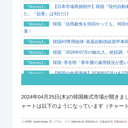
【日本市場再挑戦中】韓国『現代自動車
『Money1』
た。『起亜』は9台だけ
韓国「信用赦免を何回やっても、何回や
『Money1』
落！
韓国K9専用砲弾･装薬自動供給装甲車両
『Money1』
韓国「2026年07月の輸出入」絶好調
『Money1』
韓国･李在明「青年層の雇用状況が悪い
『Money1』
【韓国の外貨準備】2026年07月は4,2
『Money1』
韓国「ここは北朝鮮なのか。選管がサ
『Money1』
韓国･李在明さっそく不動産対策で浅
『Money1』
2024年04月25日(木)の韓国株式市場が開きまし
韓国は「中国と同じく」投資に不適格
『Money1』
ャートは以下のようになっています（チャートは『I
『韓国銀行』が「金の保有量を増やし
『Money1』
韓国･外為取引量「1日当たり1,214.
『Money1』