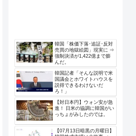
韓国「株価下落･追証･反対
売買の地獄絵図」現実に ⇒
強制決済が1,422億まで膨
んだ。
韓国記者「そんな説明で米
国議会とホワイトハウスを
説得できるわけないだ
ろ！」
【対日本円】ウォン安が急
進！ 日米の協調に韓国がい
っちょがみしたのでは。
【07月13日暗黒の月曜日】