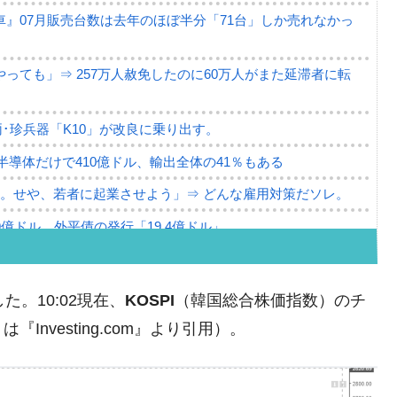
』07月販売台数は去年のほぼ半分「71台」しか売れなかっ
っても」⇒ 257万人赦免したのに60万人がまた延滞者に転
･珍兵器「K10」が改良に乗り出す。
。半導体だけで410億ドル、輸出全体の41％もある
。せや、若者に起業させよう」⇒ どんな雇用対策だソレ。
79億ドル。外平債の発行「19.4億ドル」
ーバーにウソのデータを入力したのは明白だ」
薄な発言。
た。10:02現在、
KOSPI
（韓国総合株価指数）のチ
な国だ。
nvesting.com』より引用）。
ます」⇒「金を経由するドル入手」手段ではないのか？
4億ドル」まで拡大 ⇒ 海外資金の動きに強く左右される状態