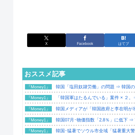
X
Facebook
はてブ
おススメ記事
韓国「塩田奴隷労働」の問題 ⇒ 韓国
『Money1』
「韓国軍はたるんでいる」案件 × ２。
『Money1』
韓国メディアが「韓国政府と李在明が
『Money1』
韓国07月･物価指数「2.8％」に低下 
『Money1』
韓国･猛暑でソウル市全域「猛暑重大
『Money1』