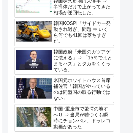
韓国株式市場は大惨事 ⇒
半導体だけで上がってきた
相場が逆回転した。
韓国KOSPI「サイドカー発
動され過ぎ」問題 ⇒ いく
ら何でも41回は落ちすぎ
だ。
韓国政府「米国のカツアゲ
に怯える」⇒ 「15％でまと
まるハズ」とタカをくくっ
ている。
米国元ホワイトハウス首席
補佐官「韓国がやっている
のは同盟国の取る行動では
ない」
中国･重慶市で驚愕の地す
べり ⇒ 当局が嘘つくも瞬
時にチョンバレ。ドラレコ
動画があった