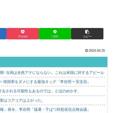
Pocket
LINE
コピー
2024.04.25
の闇･当局は全然アテにならない。これは米国に対するアピール
⇒ 韓国軍をダメにする最強タッグ「李在明 + 安圭伯」
吊るされる可能性もあるのでは」とほのめかす。
⇒ 実はコアコアは上がった。
警報」発令。李在明「猛暑・干ばつ対処状況点検会議」