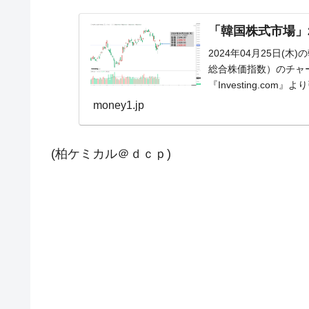
「韓国株式市場」25
2024年04月25日(木
総合株価指数）のチャ
『Investing.c
い...
money1.jp
(柏ケミカル＠ｄｃｐ)