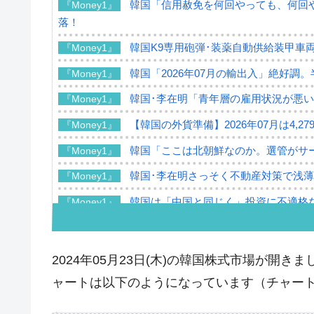
韓国「信用赦免を何回やっても、何回や
『Money1』
落！
韓国K9専用砲弾･装薬自動供給装甲車両
『Money1』
韓国「2026年07月の輸出入」絶好調
『Money1』
韓国･李在明「青年層の雇用状況が悪い
『Money1』
【韓国の外貨準備】2026年07月は4,2
『Money1』
韓国「ここは北朝鮮なのか。選管がサ
『Money1』
韓国･李在明さっそく不動産対策で浅
『Money1』
韓国は「中国と同じく」投資に不適格
『Money1』
『韓国銀行』が「金の保有量を増やし
『Money1』
韓国･外為取引量「1日当たり1,214.
『Money1』
2024年05月23日(木)の韓国株式市場が開きまし
韓国･帰ってきた李在明。李在明を支持し
『Money1』
ャートは以下のようになっています（チャートは『I
韓国大統領府ボンクラ政策室長が告発さ
『Money1』