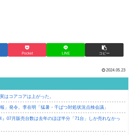
Pocket
LINE
コピー
2024.05.23
⇒ 実はコアコアは上がった。
警報」発令。李在明「猛暑・干ばつ対処状況点検会議」
』07月販売台数は去年のほぼ半分「71台」しか売れなかっ