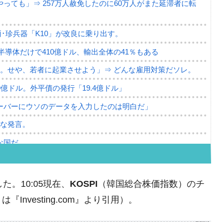
っても」⇒ 257万人赦免したのに60万人がまた延滞者に転
･珍兵器「K10」が改良に乗り出す。
。半導体だけで410億ドル、輸出全体の41％もある
。せや、若者に起業させよう」⇒ どんな雇用対策だソレ。
79億ドル。外平債の発行「19.4億ドル」
ーバーにウソのデータを入力したのは明白だ」
薄な発言。
な国だ。
ます」⇒「金を経由するドル入手」手段ではないのか？
4億ドル」まで拡大 ⇒ 海外資金の動きに強く左右される状態
た。10:05現在、
KOSPI
（韓国総合株価指数）のチ
ない「50.5％」に上昇
nvesting.com』より引用）。
れた ⇒ 国家が行った恐るべき株価操作であり、空前の国政