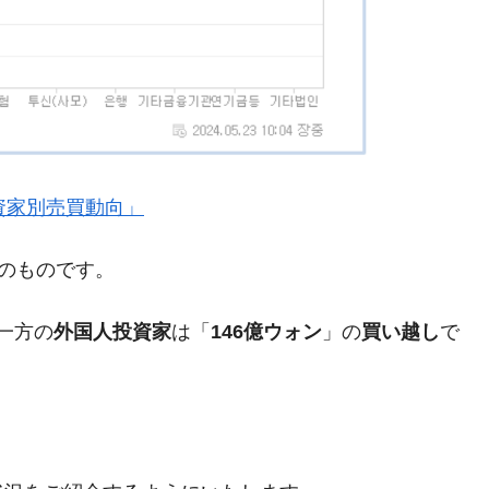
術の塊！
都道府県とは？
がもらえる賞金とは？
』「投資家別売買動向」
？
りそうなスーパーリーグとは？
現在のものです。
高位だった選手とは？
一方の
外国人投資家
は「
146億ウォン
」の
買い越し
で
打っている意外な選手とは？
は？