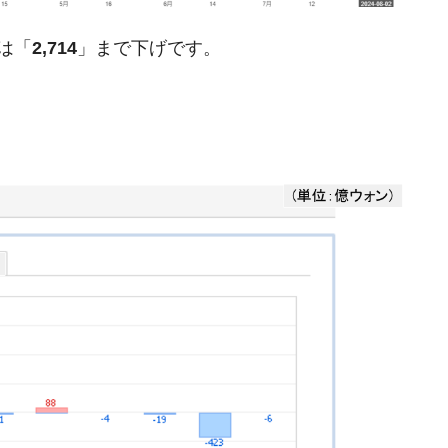
清算はほぼ終わった」
Iは「
2,714
」まで下げです。
兆蒸発。
うキャンペーン」⇒ あの名物教授も登場！
さすぎ」では。
む。営業利益80.2％も減少
ットにぶん殴る法案」提出！⇒ クーパン問題は合衆国企業に対
暴落に他人事のような発言。
年2Qの業績「史上最高益」当期純利益は前年同期比13.4倍に。
危機 ⇒ 10.7兆では損が出るからできない。
月29日(水)もサイドカー・サーキットブレイカーの二段コンボ
産業の半分未満しか雇用を生まない