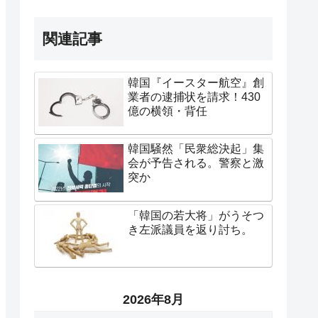
関連記事
韓国『イースター航空』創
業者の逮捕状を請求！430
億の横領・背任
韓国騒然「民衆総決起」集
会が予告される。警察と激
突か
「韓国の若大将」がうそつ
き左派議員を返り討ち。
2026年8月