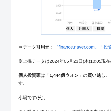
日本の誇る海洋資源調査船『白嶺』は先進技
Fact1
夏の甲子園、優勝校を最も多く輩出している
Fact1
今話題の「楽天ライオンズ」とは？
Fact1
奇跡の毛色「白毛馬」とは？
Fact1
全て勝つといくら？ 競馬GI競走で勝利騎手
Fact1
⇒データ引用元：
『finance.naver.com
平成仮面ライダーの意外すぎるモチーフとは
Fact1
発表から2日で大崩壊、鳴かず飛ばずに終わ
Fact1
※
上掲データは2024年05月23日(木)10:05
日本人マスターズ挑戦の歴史。松山以前に最
Fact1
個人投資家
は「
1,444億ウォン
」の
買い越し
。
甲子園通算本塁打、最多の清原に次いで多く
Fact1
す。
セレクトセールの高額取引馬が稼いだ金額と
Fact1
小場です(笑)。