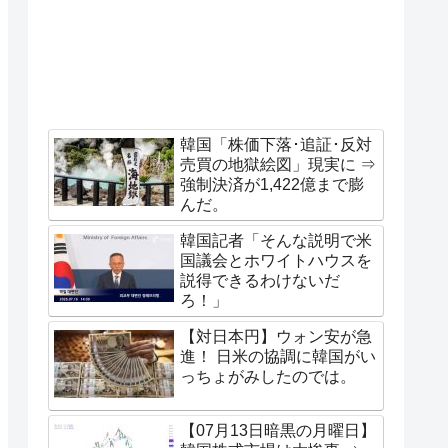
韓国「株価下落･追証･反対
売買の地獄絵図」現実に ⇒
強制決済が1,422億まで膨
んだ。
韓国記者「そんな説明で米
国議会とホワイトハウスを
説得できるわけないだ
ろ！」
【対日本円】ウォン安が急
進！ 日米の協調に韓国がい
っちょがみしたのでは。
【07月13日暗黒の月曜日】