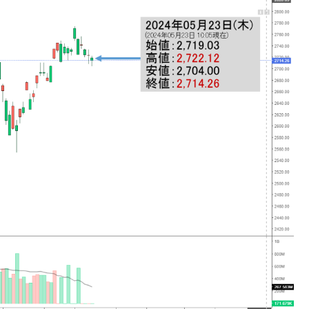
議活動」
⇒ 中国の過剰生産が世界を蝕む。
業種は全般的「不調」⇒ PSIが示す現況は決して良くない。
ン』1人当たり賠償10万ウォンを認定 ⇒ 総額3兆7,000億
DX」1番艦、2032年竣工と公示
の協調に韓国がいっちょがみしたのでは。
⇒ 実は韓国で『BYD』車は売れている。6カ月で対前年同期比
さっそく空港に詰めかけ「出て行け！」「極右勢力」のプラカー
模のAIデータセンター整備」⇒ だから無理だってば。