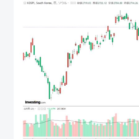
壟断
韓国･警察職員が「丸刈りになって抗
『Money1』
中国だけが鉄鋼輸出を異常増加させる 
『Money1』
韓国製造業「半導体絶好調」のウラで他
『Money1』
【米韓激突案件】韓国消費者院が『クーパ
『Money1』
韓国で猛暑。南東部では干ばつ
『Money1』
韓国型イージス搭載の次世代駆逐艦「KD
『Money1』
【対日本円】ウォン安が急進！ 日米
『Money1』
韓国政府『BYD』車への補助金を全廃 
『Money1』
1.9倍！
在韓米国大使スティールが着韓！⇒ 
『Money1』
ドを掲げる「在韓反米勢力」
韓国政府「2035年までに18.4GW規
『Money1』