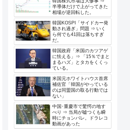
韓国株式市場は大惨事 ⇒
半導体だけで上がってきた
相場が逆回転した。
韓国KOSPI「サイドカー発
動され過ぎ」問題 ⇒ いく
ら何でも41回は落ちすぎ
だ。
韓国政府「米国のカツアゲ
に怯える」⇒ 「15％でまと
まるハズ」とタカをくくっ
ている。
米国元ホワイトハウス首席
補佐官「韓国がやっている
のは同盟国の取る行動では
ない」
中国･重慶市で驚愕の地す
べり ⇒ 当局が嘘つくも瞬
時にチョンバレ。ドラレコ
動画があった