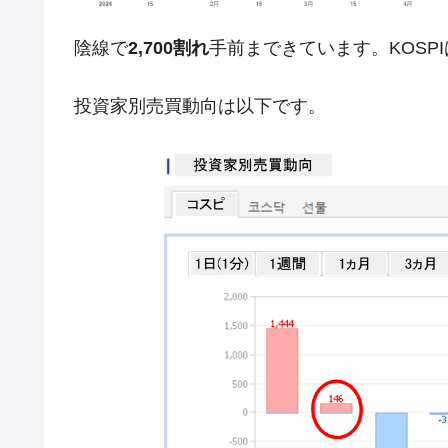
JPモルガン「韓国レバレッジETFの
『Money1』
陰線で
2,700割れ
手前まできています。KOSP
韓国『国民年金公団』株価暴落で200
『Money1』
韓国政府「ニセＫ-ブランドを通報しよ
『Money1』
投資家別売買動向は以下です。
韓国「橋が落ちました」⇒ 耐久性「な
『Money1』
韓国鉄鋼最大手『POSCO』ズブズブ沈
『Money1』
米国下院「韓国の公務員個人をターゲ
『Money1』
する差別。許してはおかぬ
韓国ボンクラ政策室長･金容範、株価
『Money1』
韓国半導体『SKハイニックス』2026
『Money1』
韓国･加徳島新国際空港「またも暗礁」の
『Money1』
【速報】韓国株式市場の暴落・本日07
『Money1』
発動！
IT産業は人を雇用する効果は低い。全
『Money1』