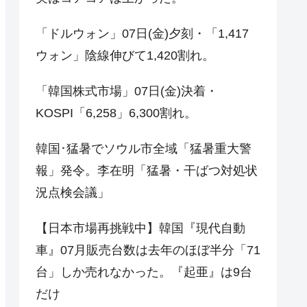
「ドルウォン」07日(金)夕刻・「1,417
ウォン」陰線伸びて1,420割れ。
「韓国株式市場」07日(金)決着・
KOSPI「6,258」6,300割れ。
韓国･猛暑でソウル市全域「猛暑重大警
報」発令。李在明「猛暑・干ばつ対処状
況点検会議」
【日本市場再挑戦中】韓国『現代自動
車』07月販売台数は去年のほぼ半分「71
台」しか売れなかった。『起亜』は9台
だけ