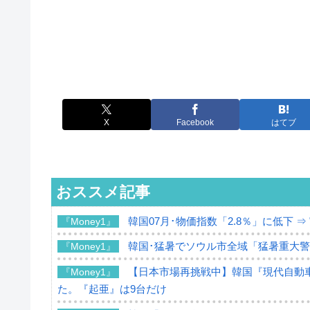
X
Facebook
はてブ
おススメ記事
韓国07月･物価指数「2.8％」に低下 
『Money1』
韓国･猛暑でソウル市全域「猛暑重大
『Money1』
【日本市場再挑戦中】韓国『現代自動車
『Money1』
た。『起亜』は9台だけ