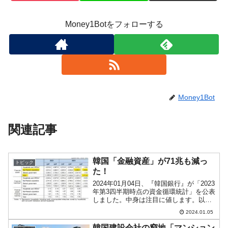
Money1Botをフォローする
Money1Bot
関連記事
韓国「金融資産」が71兆も減っ
トピック
た！
2024年01月04日、『韓国銀行』が「2023
年第3四半期時点の資金循環統計」を公表
しました。中身は注目に値します。以下
にデータにある表組を引用します。⇒参
2024.01.05
照・引用元：『韓国銀行』公式サイト
「Flow of Funds during th...
韓国建設会社の窮地「マンション