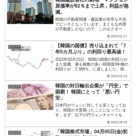
トピック
原価率が92％まで上昇」利益が急
減。
韓国の不動産関連・建設業が非常な不況
でピンチとなっています。まともな内需
が不動産しかないので、このセクターが
回復しないと「どん底景気」から脱出で
2025.02.17
きない――と考えられます。Money1でも
先にご紹介したとおり、韓国「最大手建
【韓国の国債】売り込まれて「7
トピック
設会社5社」の20...
年5カ月ぶり」の利回り最高値！
2022年02月21日、韓国の国債の利回りが
また急騰。最も枚数の多い韓国債3年物の
利回りが「2.368％」に達しました。韓国
債の利回りが上昇しているというのは、
2022.02.22
人気がなく、売却されていることを示し
ています。以下が3年物の利回りチャート
韓国の対日輸出企業が「円安」で
トピック
です（...
困窮！ 韓国にとって「悪い円
安」
日本円がウォンに対しても安くなってお
り、韓国が大変困ったことになっていま
す。まず、以下の円ウォンチャートをご
覧ください（チャートは
2022.06.03
『Investing.com』より引用／円ウォンの
直物はないのでクロス円です：日足）。
「韓国株式市場」04月05日(金)初
トピック
ご覧のとおり、円ウォンの...