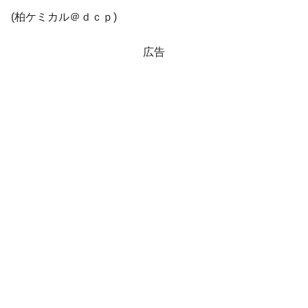
業績「史上最高益」当期純利益は前年同期比13.4倍に。
(柏ケミカル＠ｄｃｐ)
韓国･加徳島新国際空港「またも暗礁」の危
『Money1』
機 ⇒ 10.7兆では損が出るからできない。
広告
【速報】韓国株式市場の暴落・本日07月29
『Money1』
日(水)もサイドカー・サーキットブレイカーの二段コンボ
発動！
IT産業は人を雇用する効果は低い。全産業の
『Money1』
半分未満しか雇用を生まない
韓国「株式市場が賭博場のように変質した
『Money1』
のは政界の責任だ」
日本の誇る海洋資源調査船『白嶺』は先進技術の
Fact1
塊！
夏の甲子園、優勝校を最も多く輩出している都道
Fact1
府県とは？
今話題の「楽天ライオンズ」とは？
Fact1
奇跡の毛色「白毛馬」とは？
Fact1