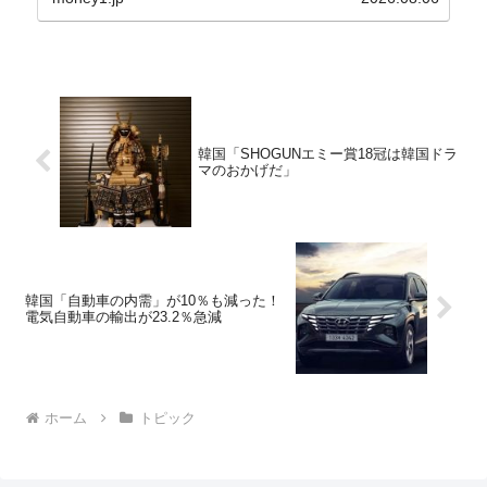
韓国「SHOGUNエミー賞18冠は韓国ドラ
マのおかげだ」
韓国「自動車の内需」が10％も減った！
電気自動車の輸出が23.2％急減
ホーム
トピック