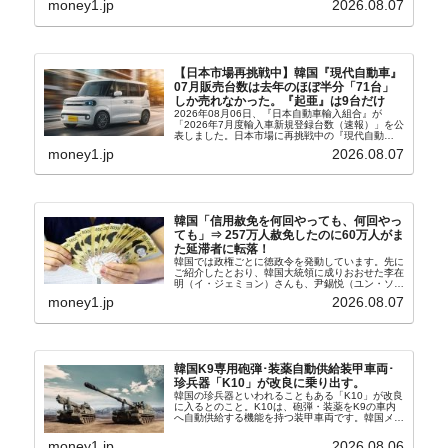
money1.jp
2026.08.07
ウル市全域への「猛暑重大警報」が発令され...
【日本市場再挑戦中】韓国『現代自動車』
07月販売台数は去年のほぼ半分「71台」
しか売れなかった。『起亜』は9台だけ
2026年08月06日、『日本自動車輸入組合』が
「2026年7月度輸入車新規登録台数（速報）」を公
表しました。日本市場に再挑戦中の『現代自動
車』、また日本市場を攻略したい『BYD』の販売
money1.jp
2026.08.07
台数はこの中に捉えられているはずです。先月から
は韓国の...
韓国「信用赦免を何回やっても、何回やっ
ても」⇒ 257万人赦免したのに60万人がま
た延滞者に転落！
韓国では政権ごとに徳政令を発動しています。先に
ご紹介したとおり、韓国大統領に成りおおせた李在
明（イ・ジェミョン）さんも、尹錫悦（ユン・ソギ
ョル）前政権が行った――「新出発基金」をバッド
money1.jp
2026.08.07
バンクにして不良債権の買い取りを行い、分割償還
や元利減免...
韓国K9専用砲弾･装薬自動供給装甲車両･
珍兵器「K10」が改良に乗り出す。
韓国の珍兵器といわれることもある「K10」が改良
に入るとのこと。K10は、砲弾・装薬をK9の車内
へ自動供給する機能を持つ装甲車両です。韓国メデ
ィア『Chosun Biz』が報じていますので、同記事
から以下に一部を引きます。2005年に初めて...
money1.jp
2026.08.06