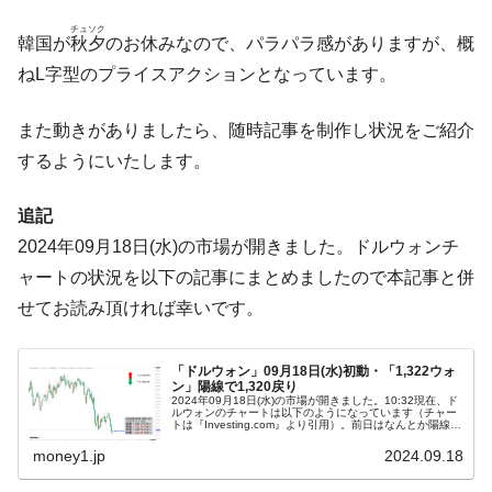
ータセンター整備」⇒ だから無理だってば。
チュソク
JPモルガン「韓国レバレッジETFの清算は
『Money1』
韓国が
秋夕
のお休みなので、パラパラ感がありますが、概
ほぼ終わった」
ねL字型のプライスアクションとなっています。
韓国『国民年金公団』株価暴落で200兆蒸
『Money1』
発。
また動きがありましたら、随時記事を制作し状況をご紹介
するようにいたします。
韓国政府「ニセＫ-ブランドを通報しようキ
『Money1』
ャンペーン」⇒ あの名物教授も登場！
追記
韓国「橋が落ちました」⇒ 耐久性「なさす
『Money1』
2024年09月18日(水)の市場が開きました。ドルウォンチ
ぎ」では。
ャートの状況を以下の記事にまとめましたので本記事と併
韓国鉄鋼最大手『POSCO』ズブズブ沈む。
『Money1』
営業利益80.2％も減少
せてお読み頂ければ幸いです。
米国下院「韓国の公務員個人をターゲット
『Money1』
にぶん殴る法案」提出！⇒ クーパン問題は合衆国企業に対
「ドルウォン」09月18日(水)初動・「1,322ウォ
ン」陽線で1,320戻り
する差別。許してはおかぬ
2024年09月18日(水)の市場が開きました。10:32現在、ド
ルウォンのチャートは以下のようになっています（チャー
トは『Investing.com』より引用）。前日はなんとか陽線と
韓国ボンクラ政策室長･金容範、株価暴落に
『Money1』
なり、本日も現在のところ陽線です。「1ドル＝1,322ウ...
他人事のような発言。
money1.jp
2024.09.18
韓国半導体『SKハイニックス』2026年2Qの
『Money1』