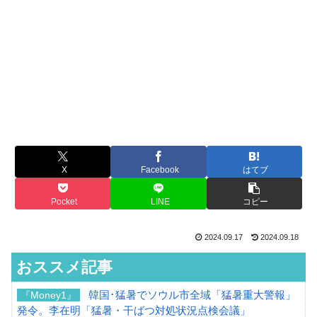
X
Facebook
はてブ
Pocket
LINE
コピー
2024.09.17
2024.09.18
おススメ記事
韓国･猛暑でソウル市全域「猛暑重大警報」
『Money1』
発令。李在明「猛暑・干ばつ対処状況点検会議」