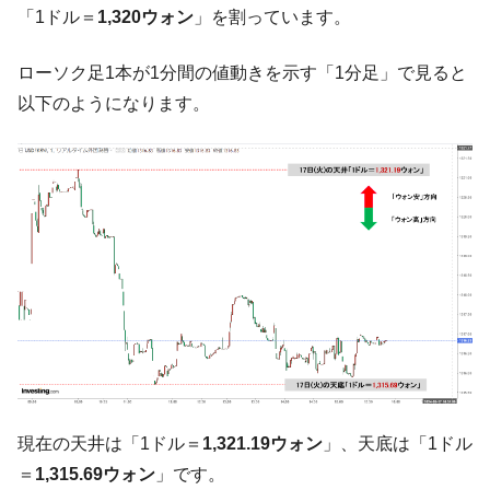
「1ドル＝
1,320ウォン
」を割っています。
韓国製造業「半導体絶好調」のウラで他業
『Money1』
種は全般的「不調」⇒ PSIが示す現況は決して良くない。
ローソク足1本が1分間の値動きを示す「1分足」で見ると
【米韓激突案件】韓国消費者院が『クーパ
『Money1』
以下のようになります。
ン』1人当たり賠償10万ウォンを認定 ⇒ 総額3兆7,000億
韓国で猛暑。南東部では干ばつ
『Money1』
韓国型イージス搭載の次世代駆逐艦
『Money1』
「KDDX」1番艦、2032年竣工と公示
【対日本円】ウォン安が急進！ 日米の協調
『Money1』
に韓国がいっちょがみしたのでは。
韓国政府『BYD』車への補助金を全廃 ⇒ 実
『Money1』
は韓国で『BYD』車は売れている。6カ月で対前年同期比
1.9倍！
在韓米国大使スティールが着韓！⇒ さっそ
『Money1』
く空港に詰めかけ「出て行け！」「極右勢力」のプラカー
ドを掲げる「在韓反米勢力」
現在の天井は「1ドル＝
1,321.19ウォン
」、天底は「1ドル
韓国政府「2035年までに18.4GW規模のAIデ
『Money1』
＝
1,315.69ウォン
」です。