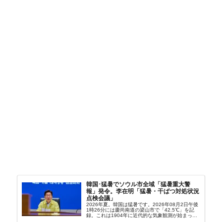
韓国･猛暑でソウル市全域「猛暑重大警
報」発令。李在明「猛暑・干ばつ対処状況
点検会議」
2026年夏。韓国は猛暑です。2026年08月2日午後
1時26分には慶尚南道の梁山市で「42.5℃」を記
録。これは1904年に近代的な気象観測が始まって
以来の韓国史上最高気温です。08月04日には、ソ