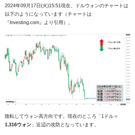
韓国･李在明さっそく不動産対策で浅薄な発
『Money1』
2024年09月17日(火)15:51現在、ドルウォンのチャートは
言。
以下のようになっています（チャートは
韓国は「中国と同じく」投資に不適格な国
『Money1』
『Investing.com』より引用）。
だ。
『韓国銀行』が「金の保有量を増やしま
『Money1』
す」⇒「金を経由するドル入手」手段ではないのか？
韓国･外為取引量「1日当たり1,214.4億ド
『Money1』
ル」まで拡大 ⇒ 海外資金の動きに強く左右される状態
韓国･帰ってきた李在明。李在明を支持しな
『Money1』
い「50.5％」に上昇
韓国大統領府ボンクラ政策室長が告発され
『Money1』
た ⇒ 国家が行った恐るべき株価操作であり、空前の国政壟
断
韓国･警察職員が「丸刈りになって抗議活
『Money1』
動」
陰転してウォン高方向です。現在のところ「1ドル＝
1,316ウォン
」近辺の攻防となっています。
中国だけが鉄鋼輸出を異常増加させる ⇒ 中
『Money1』
国の過剰生産が世界を蝕む。