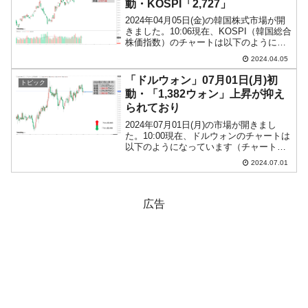
動・KOSPI「2,727」
2024年04月05日(金)の韓国株式市場が開
きました。10:06現在、KOSPI（韓国総合
株価指数）のチャートは以下のようにな
っています（チャートは
2024.04.05
『Investing.com』より引用）。投資家別
売買動向は以下です。⇒データ引用元：
「ドルウォン」07月01日(月)初
トピック
『f...
動・「1,382ウォン」上昇が抑え
られており
2024年07月01日(月)の市場が開きまし
た。10:00現在、ドルウォンのチャートは
以下のようになっています（チャートは
『Investing.com』より引用）。下げ始ま
2024.07.01
りで陽線。「1ドル＝1,400ウォン」まで
あと18ウォンですが、上昇...
広告