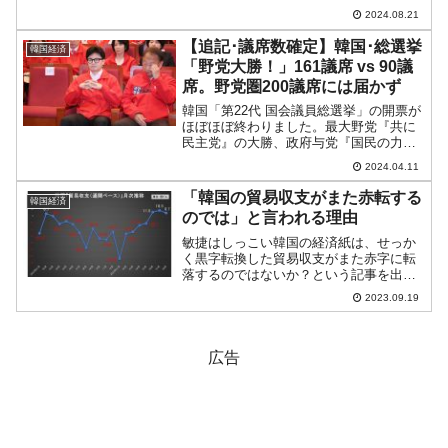
『Investing.com』より引用）。前日の短
2024.08.21
いながらも陰線で、本日はそれを受けて
のスタート。「1ドル＝1,330...
【追記･議席数確定】韓国･総選挙
韓国経済
「野党大勝！」161議席 vs 90議
席。野党圏200議席には届かず
韓国「第22代 国会議員総選挙」の開票が
ほぼほぼ終わりました。最大野党『共に
民主党』の大勝、政府与党『国民の力』
の惨敗です。以下が選挙区制の結果。254
2024.04.11
議席中『共に民主党』：161議席『国民の
力』：90議席中央選挙委員会05；42公表
「韓国の貿易収支がまた赤転する
韓国経済
時点：...
のでは」と言われる理由
敏捷はしっこい韓国の経済紙は、せっか
く黒字転換した貿易収支がまた赤字に転
落するのではないか？という記事を出し
ています。↑韓国の（通関ベースの）貿易
2023.09.19
収支の推移（2022年01月～直近2023年08
月）。貿易での儲もうけを示す貿易収支
は15カ月...
広告