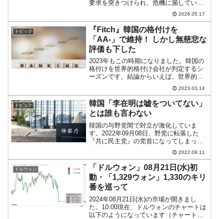
要求を突きつけられ、危機に瀕していま
す。成果給（ボーナス）の支給を巡る労
2026.05.17
使の対立です。『サムスン電子』の労働
組合の主な要求は、・営業利益の15％を
『Fitch』韓国の格付けを
トピック
成果給原資として...
「AA-」で維持！ しかし無慈悲な
評価も下した
2023年もこの時期になりました。韓国の
格付けを世界的格付け会社が判定するシ
ーズンです。結論からいえば、世界的格
付け会社『Fitch（フィッチ）』は韓国を
2023.03.14
「AA-」の格付けで維持、「安定的」と
しました。以下は、2023年03月13日、
韓国「李在明は嘘をついてない」
トピック
『Fi...
とは誰も言わない
韓国の与野党間で対立が激化していま
す。2022年09月08日、野党に転落した
『共に民主党』の党首になってしまった
李在明（イ・ジェミョン）国会議員が検
2022.09.11
察に起訴されました。大統領選挙期間に
虚偽の事実を述べたという疑いで――で
「ドルウォン」08月21日(水)初
ドルウォン
す。疑いも何も、李在...
動・「1,329ウォン」1,330のキリ
番を巡って
2024年08月21日(水)の市場が開きまし
た。10:00現在、ドルウォンのチャートは
以下のようになっています（チャートは