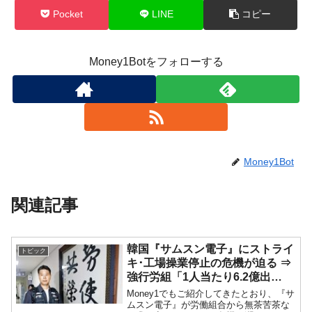
Pocket
LINE
コピー
Money1Botをフォローする
Money1Bot
関連記事
韓国『サムスン電子』にストライ
トピック
キ･工場操業停止の危機が迫る ⇒
強行労組「1人当たり6.2億出
せ！」
Money1でもご紹介してきたとおり、『サ
ムスン電子』が労働組合から無茶苦茶な