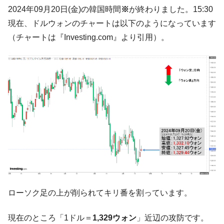
韓国「ここは北朝鮮なのか。選管がサーバ
『Money1』
2024年09月20日(金)の韓国時間
※
が終わりました。15:30
ーにウソのデータを入力したのは明白だ」
現在、ドルウォンのチャートは以下のようになっています
韓国･李在明さっそく不動産対策で浅薄な発
『Money1』
（チャートは『Investing.com』より引用）。
言。
韓国は「中国と同じく」投資に不適格な国
『Money1』
だ。
『韓国銀行』が「金の保有量を増やしま
『Money1』
す」⇒「金を経由するドル入手」手段ではないのか？
韓国･外為取引量「1日当たり1,214.4億ド
『Money1』
ル」まで拡大 ⇒ 海外資金の動きに強く左右される状態
韓国･帰ってきた李在明。李在明を支持しな
『Money1』
い「50.5％」に上昇
韓国大統領府ボンクラ政策室長が告発され
『Money1』
た ⇒ 国家が行った恐るべき株価操作であり、空前の国政壟
断
ローソク足の上が削られてキリ番を割っています。
韓国･警察職員が「丸刈りになって抗議活
『Money1』
現在のところ「1ドル＝
1,329ウォン
」近辺の攻防です。
動」