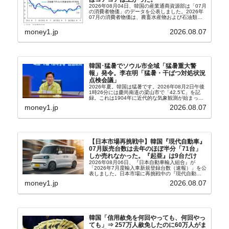
2026年08月04日、韓国の産業通商資源部は「07月
の消費者物価」のデータを公表しました。2026年
07月の消費者物価は、農畜水産物および石油類の
上昇率が鈍化したことなどにより、前年同月比
2.8％上昇（06月は3.2％）となり、上昇率は前...
money1.jp
2026.08.07
韓国･猛暑でソウル市全域「猛暑重大警
報」発令。李在明「猛暑・干ばつ対処状況
点検会議」
2026年夏。韓国は猛暑です。2026年08月2日午後
1時26分には慶尚南道の梁山市で「42.5℃」を記
録。これは1904年に近代的な気象観測が始まって
以来の韓国史上最高気温です。08月04日には、ソ
money1.jp
2026.08.07
ウル市全域への「猛暑重大警報」が発令され...
【日本市場再挑戦中】韓国『現代自動車』
07月販売台数は去年のほぼ半分「71台」
しか売れなかった。『起亜』は9台だけ
2026年08月06日、『日本自動車輸入組合』が
「2026年7月度輸入車新規登録台数（速報）」を公
表しました。日本市場に再挑戦中の『現代自動
車』、また日本市場を攻略したい『BYD』の販売
money1.jp
2026.08.07
台数はこの中に捉えられているはずです。先月から
は韓国の...
韓国「信用赦免を何回やっても、何回やっ
ても」⇒ 257万人赦免したのに60万人がま