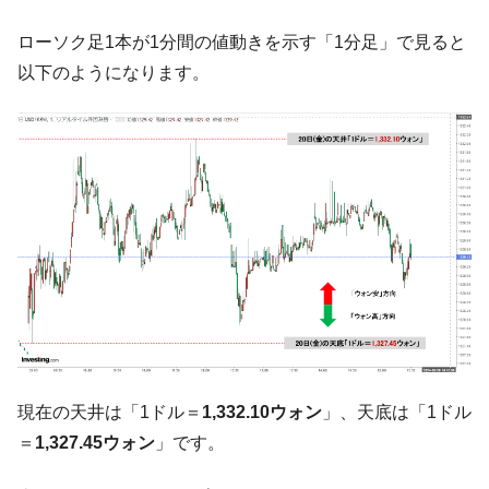
中国だけが鉄鋼輸出を異常増加させる ⇒ 中
『Money1』
ローソク足1本が1分間の値動きを示す「1分足」で見ると
国の過剰生産が世界を蝕む。
以下のようになります。
韓国製造業「半導体絶好調」のウラで他業
『Money1』
種は全般的「不調」⇒ PSIが示す現況は決して良くない。
【米韓激突案件】韓国消費者院が『クーパ
『Money1』
ン』1人当たり賠償10万ウォンを認定 ⇒ 総額3兆7,000億
韓国で猛暑。南東部では干ばつ
『Money1』
韓国型イージス搭載の次世代駆逐艦
『Money1』
「KDDX」1番艦、2032年竣工と公示
【対日本円】ウォン安が急進！ 日米の協調
『Money1』
に韓国がいっちょがみしたのでは。
韓国政府『BYD』車への補助金を全廃 ⇒ 実
『Money1』
は韓国で『BYD』車は売れている。6カ月で対前年同期比
1.9倍！
現在の天井は「1ドル＝
1,332.10ウォン
」、天底は「1ドル
＝
1,327.45ウォン
」です。
在韓米国大使スティールが着韓！⇒ さっそ
『Money1』
く空港に詰めかけ「出て行け！」「極右勢力」のプラカー