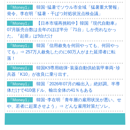
韓国･猛暑でソウル市全域「猛暑重大警報」
『Money1』
発令。李在明「猛暑・干ばつ対処状況点検会議」
【日本市場再挑戦中】韓国『現代自動車』
『Money1』
07月販売台数は去年のほぼ半分「71台」しか売れなかっ
た。『起亜』は9台だけ
韓国「信用赦免を何回やっても、何回やっ
『Money1』
ても」⇒ 257万人赦免したのに60万人がまた延滞者に転
落！
韓国K9専用砲弾･装薬自動供給装甲車両･珍
『Money1』
兵器「K10」が改良に乗り出す。
韓国「2026年07月の輸出入」絶好調。半導
『Money1』
体だけで410億ドル、輸出全体の41％もある
韓国･李在明「青年層の雇用状況が悪い。せ
『Money1』
や、若者に起業させよう」⇒ どんな雇用対策だソレ。
【韓国の外貨準備】2026年07月は4,279億ド
『Money1』
ル。外平債の発行「19.4億ドル」