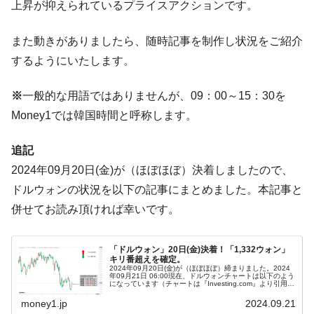
ドを掲げる「在韓反米勢力」
上昇が抑えられているプライスアクションです。
韓国政府「2035年までに18.4GW規模のAIデ
『Money1』
また動きがありましたら、随時記事を制作し状況をご紹介
ータセンター整備」⇒ だから無理だってば。
するようにいたします。
JPモルガン「韓国レバレッジETFの清算は
『Money1』
ほぼ終わった」
※
一般的な用語ではありませんが、09：00～15：30を
韓国『国民年金公団』株価暴落で200兆蒸
『Money1』
Money1では韓国時間と呼称します。
発。
韓国政府「ニセＫ-ブランドを通報しようキ
『Money1』
追記
ャンペーン」⇒ あの名物教授も登場！
2024年09月20日(金)が（ほぼほぼ）決着しましたので、
韓国「橋が落ちました」⇒ 耐久性「なさす
『Money1』
ドルウォンの状況を以下の記事にまとめました。本記事と
ぎ」では。
併せてお読み頂ければ幸いです。
韓国鉄鋼最大手『POSCO』ズブズブ沈む。
『Money1』
営業利益80.2％も減少
「ドルウォン」20日(金)決着！「1,332ウォン」
米国下院「韓国の公務員個人をターゲット
『Money1』
キリ番超えを確定。
2024年09月20日(金)が（ほぼほぼ）締まりました。2024
にぶん殴る法案」提出！⇒ クーパン問題は合衆国企業に対
年09月21日 06:00現在、ドルウォンチャートは以下のよう
になっています（チャートは『Investing.com』より引用：
する差別。許してはおかぬ
以下同）。なんとか陽線で終わりました。「1ドル＝...
money1.jp
2024.09.21
韓国ボンクラ政策室長･金容範、株価暴落に
『Money1』