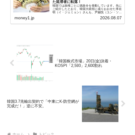
た延滞者に転落！
韓国では政権ごとに徳政令を発動しています。先に
ご紹介したとおり、韓国大統領に成りおおせた李在
明（イ・ジェミョン）さんも、尹錫悦（ユン・ソギ
ョル）前政権が行った――「新出発基金」をバッド
money1.jp
2026.08.07
バンクにして不良債権の買い取りを行い、分割償還
や元利減免...
「韓国株式市場」20日(金)決着・
KOSPI「2,593」2,600割れ
韓国3.7兆輸出契約で「中東にK-防空網が
完成だ！」逆に不安。
ホーム
トピック