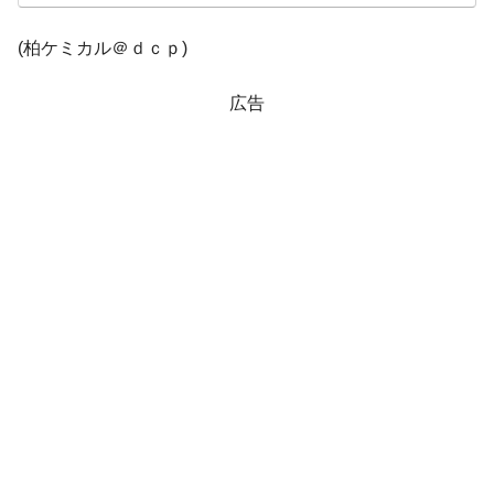
他人事のような発言。
(柏ケミカル＠ｄｃｐ)
韓国半導体『SKハイニックス』2026年2Qの
『Money1』
業績「史上最高益」当期純利益は前年同期比13.4倍に。
広告
韓国･加徳島新国際空港「またも暗礁」の危
『Money1』
機 ⇒ 10.7兆では損が出るからできない。
【速報】韓国株式市場の暴落・本日07月29
『Money1』
日(水)もサイドカー・サーキットブレイカーの二段コンボ
発動！
IT産業は人を雇用する効果は低い。全産業の
『Money1』
半分未満しか雇用を生まない
日本の誇る海洋資源調査船『白嶺』は先進技術の
Fact1
塊！
夏の甲子園、優勝校を最も多く輩出している都道
Fact1
府県とは？
今話題の「楽天ライオンズ」とは？
Fact1
奇跡の毛色「白毛馬」とは？
Fact1