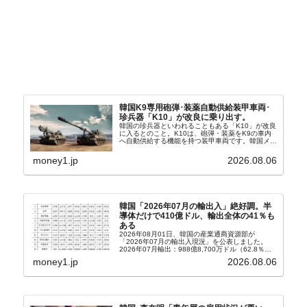
韓国K9専用砲弾･装薬自動供給装甲車両･
珍兵器「K10」が改良に乗り出す。
韓国の珍兵器といわれることもある「K10」が改良
に入るとのこと。K10は、砲弾・装薬をK9の車内
へ自動供給する機能を持つ装甲車両です。韓国メデ
ィア『Chosun Biz』が報じていますので、同記事
から以下に一部を引きます。2005年に初めて...
money1.jp
2026.08.06
韓国「2026年07月の輸出入」絶好調。半
導体だけで410億ドル、輸出全体の41％も
ある
2026年08月01日、韓国の産業通商資源部が
「2026年07月の輸出入現況」を公表しました。
2026年07月輸出：988億8,700万ドル（62.8％）
輸入：685億6,300万ドル（26.5％）貿易収支：
money1.jp
2026.08.06
303億2,400万ドル2026...