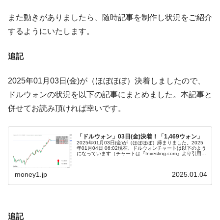
ぎ」では。
また動きがありましたら、随時記事を制作し状況をご紹介
韓国鉄鋼最大手『POSCO』ズブズブ沈む。
『Money1』
するようにいたします。
営業利益80.2％も減少
米国下院「韓国の公務員個人をターゲット
『Money1』
追記
にぶん殴る法案」提出！⇒ クーパン問題は合衆国企業に対
する差別。許してはおかぬ
2025年01月03日(金)が（ほぼほぼ）決着しましたので、
韓国ボンクラ政策室長･金容範、株価暴落に
『Money1』
ドルウォンの状況を以下の記事にまとめました。本記事と
他人事のような発言。
併せてお読み頂ければ幸いです。
韓国半導体『SKハイニックス』2026年2Qの
『Money1』
業績「史上最高益」当期純利益は前年同期比13.4倍に。
「ドルウォン」03日(金)決着！「1,469ウォン」
韓国･加徳島新国際空港「またも暗礁」の危
『Money1』
2025年01月03日(金)が（ほぼほぼ）締まりました。2025
年01月04日 06:02現在、ドルウォンチャートは以下のよう
機 ⇒ 10.7兆では損が出るからできない。
になっています（チャートは『Investing.com』より引用：
以下同）。ローソク足1本が1分間の値動きを示す「…
【速報】韓国株式市場の暴落・本日07月29
『Money1』
money1.jp
2025.01.04
日(水)もサイドカー・サーキットブレイカーの二段コンボ
発動！
IT産業は人を雇用する効果は低い。全産業の
『Money1』
追記
半分未満しか雇用を生まない