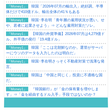
韓国「2026年07月の輸出入」絶好調。半導
『Money1』
体だけで410億ドル、輸出全体の41％もある
韓国･李在明「青年層の雇用状況が悪い。せ
『Money1』
や、若者に起業させよう」⇒ どんな雇用対策だソレ。
【韓国の外貨準備】2026年07月は4,279億ド
『Money1』
ル。外平債の発行「19.4億ドル」
韓国「ここは北朝鮮なのか。選管がサーバ
『Money1』
ーにウソのデータを入力したのは明白だ」
韓国･李在明さっそく不動産対策で浅薄な発
『Money1』
言。
韓国は「中国と同じく」投資に不適格な国
『Money1』
だ。
『韓国銀行』が「金の保有量を増やしま
『Money1』
す」⇒「金を経由するドル入手」手段ではないのか？
韓国･外為取引量「1日当たり1,214.4億ド
『Money1』
ル」まで拡大 ⇒ 海外資金の動きに強く左右される状態