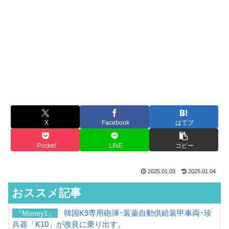
X
Facebook
はてブ
Pocket
LINE
コピー
2025.01.03
2025.01.04
おススメ記事
韓国K9専用砲弾･装薬自動供給装甲車両･珍
『Money1』
兵器「K10」が改良に乗り出す。