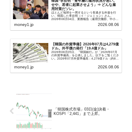
韓国･李在明「青年層の雇用状況が悪い。
せや、若者に起業させよう」⇒ どんな雇
用対策だソレ。
ほとんど地球を一周するという長過ぎる外遊を行
い、帰国した李在明（イ・ジェミョン）さん。
2026年08月04日、業務報告（雇用労働部、中小ベ
ンチャー企業部、公正取引委員会）を主催。この席
money1.jp
2026.08.06
上、韓国大統領に成りおおせた李在明（イ・ジェミ
ョン）さん...
【韓国の外貨準備】2026年07月は4,279億
ドル。外平債の発行「19.4億ドル」
2026年08月05日、『韓国銀行』が「2026年07月
の外貨準備高」を公表しました。以下をご覧くださ
い。2026年07月外貨準備高：4,279億ドル（約67
兆4,456億円）※前月比：+6億ドル＜＜内訳＞＞
⇒Securities：3,80...
money1.jp
2026.08.06
「韓国株式市場」03日(金)決着・
KOSPI「2,441」まで上昇。