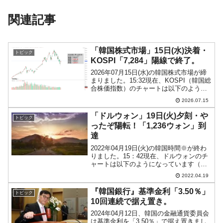
関連記事
「韓国株式市場」15日(水)決着・
トピック
KOSPI「7,284」陽線で終了。
2026年07月15日(水)の韓国株式市場が締
まりました。15:32現在、KOSPI（韓国総
合株価指数）のチャートは以下のように
なっています（チャートは
2026.07.15
『Investing.com』より引用）。KOSPIは
「7,284」まで上昇しました。投...
「ドルウォン」19日(火)夕刻・や
トピック
ったぞ陽転！「1,236ウォン」到
達
2022年04月19日(火)の韓国時間※が終わ
りました。15：42現在、ドルウォンのチ
ャートは以下のようになっています（チ
ャートは『Investing.com』より引用）。
2022.04.19
陽転しましたー！ 現在のところ「1ドル
＝1,236ウォン」近辺の戦い...
『韓国銀行』基準金利「3.50％」
トピック
10回連続で据え置き。
2024年04月12日、韓国の金融通貨委員会
は基準金利を「3.50％」で据え置きまし