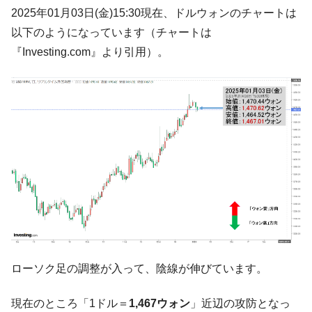
韓国･帰ってきた李在明。李在明を支持しな
2025年01月03日(金)15:30現在、ドルウォンのチャートは
『Money1』
い「50.5％」に上昇
以下のようになっています（チャートは
韓国大統領府ボンクラ政策室長が告発され
『Money1』
『Investing.com』より引用）。
た ⇒ 国家が行った恐るべき株価操作であり、空前の国政壟
断
韓国･警察職員が「丸刈りになって抗議活
『Money1』
動」
中国だけが鉄鋼輸出を異常増加させる ⇒ 中
『Money1』
国の過剰生産が世界を蝕む。
韓国製造業「半導体絶好調」のウラで他業
『Money1』
種は全般的「不調」⇒ PSIが示す現況は決して良くない。
【米韓激突案件】韓国消費者院が『クーパ
『Money1』
ン』1人当たり賠償10万ウォンを認定 ⇒ 総額3兆7,000億
韓国で猛暑。南東部では干ばつ
『Money1』
ローソク足の調整が入って、陰線が伸びています。
韓国型イージス搭載の次世代駆逐艦
『Money1』
「KDDX」1番艦、2032年竣工と公示
現在のところ「1ドル＝
1,467ウォン
」近辺の攻防となっ