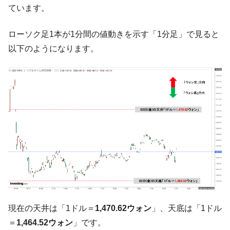
【対日本円】ウォン安が急進！ 日米の協調
『Money1』
ています。
に韓国がいっちょがみしたのでは。
ローソク足1本が1分間の値動きを示す「1分足」で見ると
韓国政府『BYD』車への補助金を全廃 ⇒ 実
『Money1』
は韓国で『BYD』車は売れている。6カ月で対前年同期比
以下のようになります。
1.9倍！
在韓米国大使スティールが着韓！⇒ さっそ
『Money1』
く空港に詰めかけ「出て行け！」「極右勢力」のプラカー
ドを掲げる「在韓反米勢力」
韓国政府「2035年までに18.4GW規模のAIデ
『Money1』
ータセンター整備」⇒ だから無理だってば。
JPモルガン「韓国レバレッジETFの清算は
『Money1』
ほぼ終わった」
韓国『国民年金公団』株価暴落で200兆蒸
『Money1』
発。
韓国政府「ニセＫ-ブランドを通報しようキ
『Money1』
現在の天井は「1ドル＝
1,470.62ウォン
」、天底は「1ドル
ャンペーン」⇒ あの名物教授も登場！
＝
1,464.52ウォン
」です。
韓国「橋が落ちました」⇒ 耐久性「なさす
『Money1』