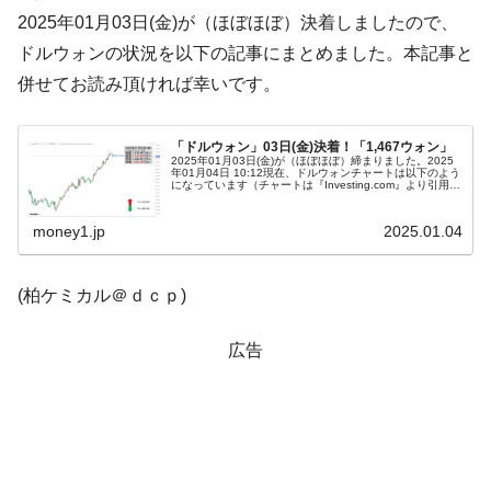
2025年01月03日(金)が（ほぼほぼ）決着しましたので、
韓国「株式市場が賭博場のように変質した
『Money1』
ドルウォンの状況を以下の記事にまとめました。本記事と
のは政界の責任だ」
併せてお読み頂ければ幸いです。
韓国「2026年1Q 資金循環統計」面白い結果
『Money1』
に。
「ドルウォン」03日(金)決着！「1,467ウォン」
韓国化学企業最大手『ロッテケミカル』純
『Money1』
2025年01月03日(金)が（ほぼほぼ）締まりました。2025
年01月04日 10:12現在、ドルウォンチャートは以下のよう
借入金が約8兆。信用格付け「ネガティブ」にダウン
になっています（チャートは『Investing.com』より引用：
以下同）。ローソク足1本が1分間の値動きを示す「...
韓国株式市場･暗黒の火曜日。サーキットブ
『Money1』
money1.jp
2025.01.04
レイカーも発動！ 半導体2銘柄の暴落
日本の誇る海洋資源調査船『白嶺』は先進技術の
Fact1
(柏ケミカル＠ｄｃｐ)
塊！
夏の甲子園、優勝校を最も多く輩出している都道
Fact1
広告
府県とは？
今話題の「楽天ライオンズ」とは？
Fact1
奇跡の毛色「白毛馬」とは？
Fact1
全て勝つといくら？ 競馬GI競走で勝利騎手がもら
Fact1