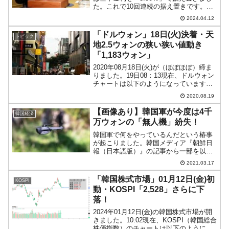
た。これで10回連続の据え置きです。ア
メリカ合衆国の連銀の方はインフレ対策
2024.04.12
で政策金利を下げられなくなっていま
す。韓国では、高金利でお金が回らなく
「ドルウォン」18日(火)決着・天
トピック
なっているの...
地2.5ウォンの狭い狭い値動き
「1,183ウォン」
2020年08月18日(火)が（ほぼほぼ）締ま
りました。19日08：13現在、ドルウォン
チャートは以下のようになっています
（チャートは『Investing.com』より引
2020.08.19
用：以下同）。陰線となりました。わず
か0.44ウォンですがウォン高が進...
【画像あり】韓国軍が今度は4千
韓国経済
万ウォンの「無人機」紛失！
韓国軍で何をやっているんだという椿事
が起こりました。韓国メディア『朝鮮日
報（日本語版）』の記事から一部を以下
に引用します。別名「斬首部隊」とも呼
2021.03.17
ばれる韓国陸軍第13特殊任務旅団が最
近、特殊作戦用の超小型無人機（UAV）
「韓国株式市場」01月12日(金)初
KOSPI
を紛失していたことが1...
動・KOSPI「2,528」さらに下
落！
2024年01月12日(金)の韓国株式市場が開
きました。10:02現在、KOSPI（韓国総合
株価指数）のチャートは以下のようにな