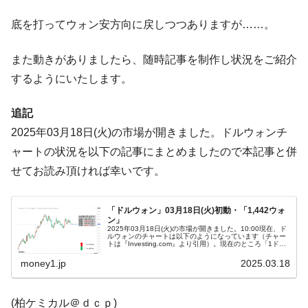
断
底を打ってウォン安方向に戻しつつありますが……。
韓国･警察職員が「丸刈りになって抗議活
『Money1』
動」
また動きがありましたら、随時記事を制作し状況をご紹介
中国だけが鉄鋼輸出を異常増加させる ⇒ 中
『Money1』
するようにいたします。
国の過剰生産が世界を蝕む。
韓国製造業「半導体絶好調」のウラで他業
『Money1』
追記
種は全般的「不調」⇒ PSIが示す現況は決して良くない。
2025年03月18日(火)の市場が開きました。ドルウォンチ
【米韓激突案件】韓国消費者院が『クーパ
『Money1』
ャートの状況を以下の記事にまとめましたので本記事と併
ン』1人当たり賠償10万ウォンを認定 ⇒ 総額3兆7,000億
せてお読み頂ければ幸いです。
韓国で猛暑。南東部では干ばつ
『Money1』
韓国型イージス搭載の次世代駆逐艦
『Money1』
「ドルウォン」03月18日(火)初動・「1,442ウォ
「KDDX」1番艦、2032年竣工と公示
ン」
2025年03月18日(火)の市場が開きました。10:00現在、ド
ルウォンのチャートは以下のようになっています（チャー
【対日本円】ウォン安が急進！ 日米の協調
『Money1』
トは『Investing.com』より引用）。現在のところ「1ドル
＝1,442ウォン」近辺の攻防となっています。ローソク
に韓国がいっちょがみしたのでは。
足...
money1.jp
2025.03.18
韓国政府『BYD』車への補助金を全廃 ⇒ 実
『Money1』
は韓国で『BYD』車は売れている。6カ月で対前年同期比
(柏ケミカル＠ｄｃｐ)
1.9倍！