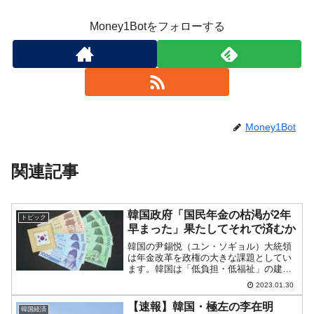
Money1Botをフォローする
Money1Bot
関連記事
韓国政府「国民年金の枯渇が2年
トピック
早まった」果たしてそれで済むか
韓国の尹錫悦（ユン・ソギョル）大統領
は年金改革を政権の大きな課題としてい
ます。韓国は「低負担・低福祉」の建て
付けでここまでやってきたのですが、右
2023.01.30
肩上がりの経済ではなくなり、人口が急
減することが見えています。「低負担」
【速報】韓国・極左の李在明
韓国経済
と「低福祉」を維持するこ...