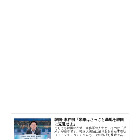
韓国･李在明「米軍はさっさと基地を韓国
に返還せよ」
そもそも韓国の左派・進歩系の人士というのは「反
米」が基本です。韓国大統領に成りおおせた李在明
（イ・ジェミョン）さんも、その政権も反米であ
り、親北・親中国が基本路線。ボンクラの安圭伯