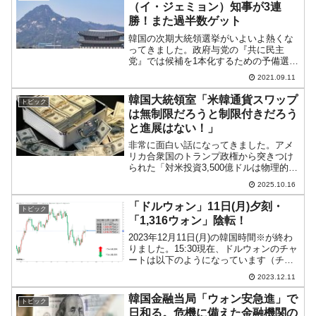
（イ・ジェミョン）知事が3連
勝！また過半数ゲット
韓国の次期大統領選挙がいよいよ熱くな
ってきました。政府与党の『共に民主
党』では候補を1本化するための予備選挙
が行われていますが、地域を回る巡回選
2021.09.11
挙です。先週末は「09月04日：大田・忠
南」「09月05日：世宗・忠清北道」でし
韓国大統領室「米韓通貨スワップ
トピック
たが、本日202...
は無制限だろうと制限付きだろう
と進展はない！」
非常に面白い話になってきました。アメ
リカ合衆国のトランプ政権から突きつけ
られた「対米投資3,500億ドルは物理的に
不可能。巨額の対米投資を行うためには
2025.10.16
無制限の通貨スワップが必要」――と韓
国政府が居直っている件の続きです。
「ドルウォン」11日(月)夕刻・
トピック
2025年10月16...
「1,316ウォン」陰転！
2023年12月11日(月)の韓国時間※が終わ
りました。15:30現在、ドルウォンのチャ
ートは以下のようになっています（チャ
ートは『Investing.com』より引用）。短
2023.12.11
いですか残念ながら陰線となっていま
す。現在のところ「1ドル＝1,3...
韓国金融当局「ウォン安急進」で
トピック
日和る。危機に備えた金融機関の