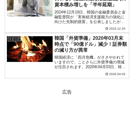
資本積み増しを「半年延期」
2024年12月19日、韓国の金融委員会と金
融監督院が「実体経済支援能力の強化に
向けた先制的措置」を公表しましたが、
これは「転進」です。重要な点は「スト
2024.12.20
レス・バッファー資本規制の導入」を
「2025年の下半期まで延期」したことで
韓国「外貨準備」2020年03月末
トピック
す。もともとの...
時点で「90億ドル」減少！証券類
の減り方が異常
韓国経済に「四月危機」がささやかれて
いますので、ことさらに外貨準備の増減
が注目されます。2020年04月03日、韓国
銀行から2020年03月末時点での韓国の外
2020.04.03
貨準備高が公表されました。以下のよう
になっています。外貨準備高：4,002億ド
ル(...
広告