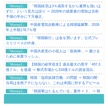
「韓国経済は3％成長するから雇用も強いは
『Money1』
ずだ」という見方は誤り ⇒ 2026年の就業者の増加は当初
予測の半分に下方修正。
中国産電気自動車による韓国猛爆撃。2026
『Money1』
年上半期178.7％増
「『韓国銀行』は金を買います」公式プレ
『Money1』
スリリースの中身。
中国共産党の小役人は「疫病神」⇒ 避ける
『Money1』
ために休業ラッシュ。
【韓国の経常収支】過去最大の黒字「497.3
『Money1』
億ドル」を達成 ⇒ 株式市場から316億ドルの資金流出。
韓国「塩田奴隷労働」の問題 ⇒ 韓国の闇･
『Money1』
当局は全然アテにならない。これは米国に対するアピール
「韓国軍はたるんでいる」案件 × ２。⇒ 韓
『Money1』
国軍をダメにする最強タッグ「李在明 + 安圭伯」
韓国メディアが「韓国政府と李在明が吊る
『Money1』