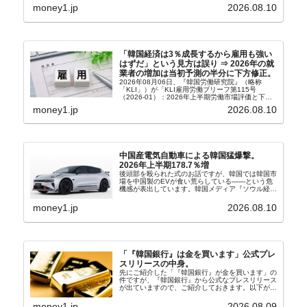
（アン・ギュベク）さんが国防部長（長官）を努め
money1.jp
2026.08.10
ていることもあ...
「韓国経済は3％成長するから雇用も強い
はずだ」という見方は誤り ⇒ 2026年の就
業者の増加は当初予測の半分に下方修正。
2026年08月06日、『韓国労働研究院』（略称
「KLI」）が「KLI雇用労働ブリーフ第115号
（2026-01）：2026年上半期労働市場評価と下半
期労働市場展望」を公表しました。Money1でも何
money1.jp
2026.08.10
度もご紹介していますが、政府が何よりも大...
中国産電気自動車による韓国猛爆撃。
2026年上半期178.7％増
後頭部を殴られた式のお話ですが、韓国では韓国市
場を中国製のEVが食い荒らしている――という危
機感が表出しています。韓国メディア『ソウル経
済』の記事から一部を以下に引きます。記事タイト
ルは「中国EVの大攻勢…東風もプジョーと手を組
money1.jp
2026.08.10
み韓国進出」...
「『韓国銀行』は金を買います」公式プレ
スリリースの中身。
先にご紹介した「『韓国銀行』が金を買います」の
件ですが、『韓国銀行』から公式なプレスリリース
が出ていますので、ご紹介しておきます。以下が全
文和訳です。表題：韓国銀行、国内生産金の買い入
れ協力体制を構築□『韓国銀行』は、国内生産金の
money1.jp
2026.08.09