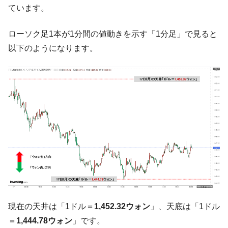
ています。
【韓国の外貨準備】2026年07月は4,279億ド
『Money1』
ル。外平債の発行「19.4億ドル」
ローソク足1本が1分間の値動きを示す「1分足」で見ると
韓国「ここは北朝鮮なのか。選管がサーバ
『Money1』
以下のようになります。
ーにウソのデータを入力したのは明白だ」
韓国･李在明さっそく不動産対策で浅薄な発
『Money1』
言。
韓国は「中国と同じく」投資に不適格な国
『Money1』
だ。
『韓国銀行』が「金の保有量を増やしま
『Money1』
す」⇒「金を経由するドル入手」手段ではないのか？
韓国･外為取引量「1日当たり1,214.4億ド
『Money1』
ル」まで拡大 ⇒ 海外資金の動きに強く左右される状態
韓国･帰ってきた李在明。李在明を支持しな
『Money1』
い「50.5％」に上昇
現在の天井は「1ドル＝
1,452.32ウォン
」、天底は「1ドル
韓国大統領府ボンクラ政策室長が告発され
『Money1』
た ⇒ 国家が行った恐るべき株価操作であり、空前の国政壟
＝
1,444.78ウォン
」です。