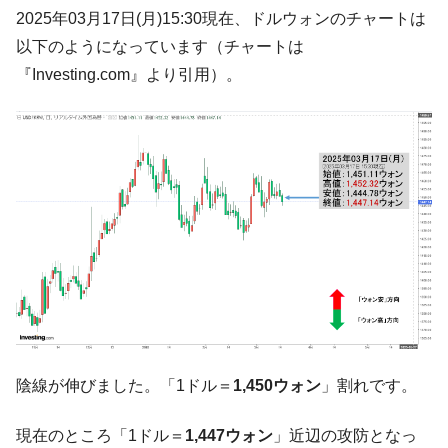
される可能性もあるのでは」とほのめかす。
2025年03月17日(月)15:30現在、ドルウォンのチャートは
韓国07月･物価指数「2.8％」に低下 ⇒ 実は
『Money1』
以下のようになっています（チャートは
コアコアは上がった。
『Investing.com』より引用）。
韓国･猛暑でソウル市全域「猛暑重大警報」
『Money1』
発令。李在明「猛暑・干ばつ対処状況点検会議」
【日本市場再挑戦中】韓国『現代自動車』
『Money1』
07月販売台数は去年のほぼ半分「71台」しか売れなかっ
た。『起亜』は9台だけ
韓国「信用赦免を何回やっても、何回やっ
『Money1』
ても」⇒ 257万人赦免したのに60万人がまた延滞者に転
落！
韓国K9専用砲弾･装薬自動供給装甲車両･珍
『Money1』
兵器「K10」が改良に乗り出す。
韓国「2026年07月の輸出入」絶好調。半導
『Money1』
体だけで410億ドル、輸出全体の41％もある
陰線が伸びました。「1ドル＝
1,450ウォン
」割れです。
韓国･李在明「青年層の雇用状況が悪い。せ
『Money1』
現在のところ「1ドル＝
1,447ウォン
」近辺の攻防となっ
や、若者に起業させよう」⇒ どんな雇用対策だソレ。