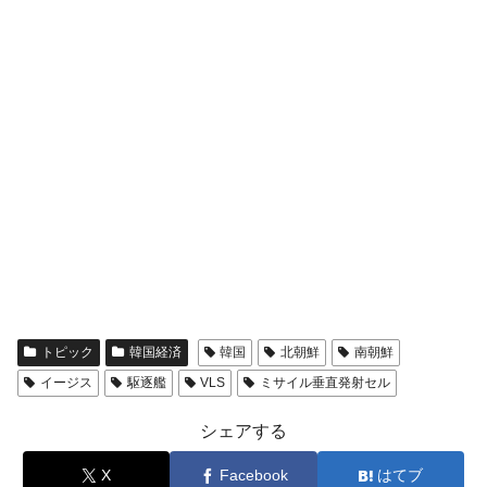
トピック
韓国経済
韓国
北朝鮮
南朝鮮
イージス
駆逐艦
VLS
ミサイル垂直発射セル
シェアする
X
Facebook
はてブ