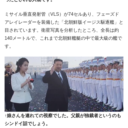
韓国政府「ニセＫ-ブランドを通報しようキ
『Money1』
ャンペーン」⇒ あの名物教授も登場！
ミサイル垂直発射管（VLS）が74セルあり、フェーズド
韓国「橋が落ちました」⇒ 耐久性「なさす
『Money1』
アレイレーダーを装備した「北朝鮮版イージス駆逐艦」と
ぎ」では。
目されています。衛星写真を分析したところ、全長は約
韓国鉄鋼最大手『POSCO』ズブズブ沈む。
『Money1』
140メートルで、これまで北朝鮮艦艇の中で最大級の艦で
営業利益80.2％も減少
す。
米国下院「韓国の公務員個人をターゲット
『Money1』
にぶん殴る法案」提出！⇒ クーパン問題は合衆国企業に対
する差別。許してはおかぬ
韓国ボンクラ政策室長･金容範、株価暴落に
『Money1』
他人事のような発言。
韓国半導体『SKハイニックス』2026年2Qの
『Money1』
業績「史上最高益」当期純利益は前年同期比13.4倍に。
韓国･加徳島新国際空港「またも暗礁」の危
『Money1』
機 ⇒ 10.7兆では損が出るからできない。
↑娘さんを連れての視察でした。父親が独裁者というのも
【速報】韓国株式市場の暴落・本日07月29
『Money1』
シンドイ話でしょう。
日(水)もサイドカー・サーキットブレイカーの二段コンボ