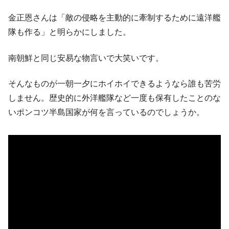
発動！
金正恩さんは「敵の侵略を主動的に牽制するために遠洋艦
IT産業は人を雇用する効果は低い。全産業の
『Money1』
隊も作る」と明らかにしました。
半分未満しか雇用を生まない
韓国「株式市場が賭博場のように変質した
『Money1』
南朝鮮と同じ安易な物言いで大笑いです。
のは政界の責任だ」
韓国「2026年1Q 資金循環統計」面白い結果
そんなものが一朝一夕にホイホイできるようなら誰も苦労
『Money1』
に。
しません。歴史的に外洋艦隊など一度も保有したことのな
韓国化学企業最大手『ロッテケミカル』純
『Money1』
いポンコツ半島国家が何を言っているのでしょうか。
借入金が約8兆。信用格付け「ネガティブ」にダウン
日本の誇る海洋資源調査船『白嶺』は先進技術の
Fact1
塊！
夏の甲子園、優勝校を最も多く輩出している都道
Fact1
府県とは？
今話題の「楽天ライオンズ」とは？
Fact1
奇跡の毛色「白毛馬」とは？
Fact1