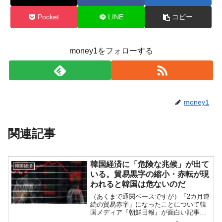
Pocket
LINE
コピー
money1をフォローする
money1
関連記事
韓国経済に「危険な兆候」が出て
韓国経済
いる。貿易黒字の縮小・赤転が現
われると韓国は危ないのだ
（あくまで通関ベースですが）「2カ月連
続の貿易赤字」になったことについて韓
国メディア『朝鮮日報』が面白い記事を
出しています。以下に記事の一部を引き