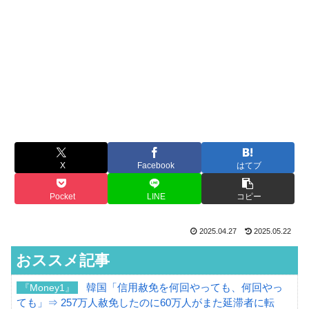
X
Facebook
はてブ
Pocket
LINE
コピー
2025.04.27
2025.05.22
おススメ記事
韓国「信用赦免を何回やっても、何回やっ
『Money1』
ても」⇒ 257万人赦免したのに60万人がまた延滞者に転