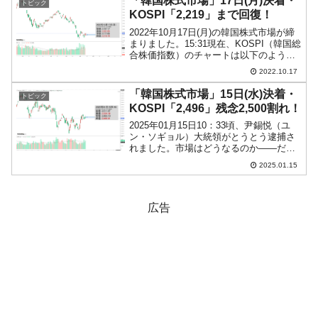
「韓国株式市場」17日(月)決着・
トピック
きる規模とさ...
KOSPI「2,219」まで回復！
2022年10月17日(月)の韓国株式市場が締
まりました。15:31現在、KOSPI（韓国総
合株価指数）のチャートは以下のように
なっています（チャートは
2022.10.17
『Investing.com』より引用）。前日より
も上昇。KOSPIは「2,219」まで...
「韓国株式市場」15日(水)決着・
トピック
KOSPI「2,496」残念2,500割れ！
2025年01月15日10：33頃、尹錫悦（ユ
ン・ソギョル）大統領がとうとう逮捕さ
れました。市場はどうなるのか――だっ
たのですが……。2025年01月15日(水)の
2025.01.15
韓国株式市場が締まりました。15:31現
在、KOSPI（韓国総合株価指数）の...
広告