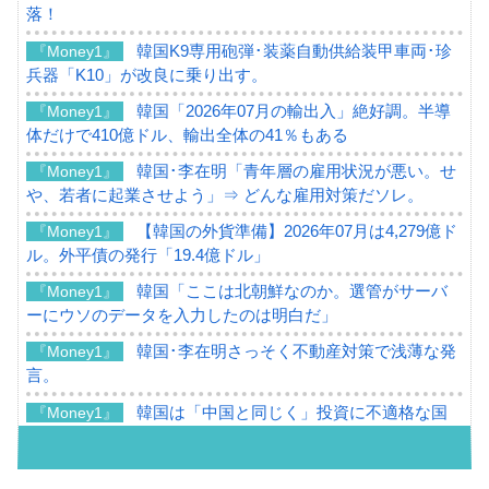
落！
韓国K9専用砲弾･装薬自動供給装甲車両･珍
『Money1』
兵器「K10」が改良に乗り出す。
韓国「2026年07月の輸出入」絶好調。半導
『Money1』
体だけで410億ドル、輸出全体の41％もある
韓国･李在明「青年層の雇用状況が悪い。せ
『Money1』
や、若者に起業させよう」⇒ どんな雇用対策だソレ。
【韓国の外貨準備】2026年07月は4,279億ド
『Money1』
ル。外平債の発行「19.4億ドル」
韓国「ここは北朝鮮なのか。選管がサーバ
『Money1』
ーにウソのデータを入力したのは明白だ」
韓国･李在明さっそく不動産対策で浅薄な発
『Money1』
言。
韓国は「中国と同じく」投資に不適格な国
『Money1』
だ。
『韓国銀行』が「金の保有量を増やしま
『Money1』