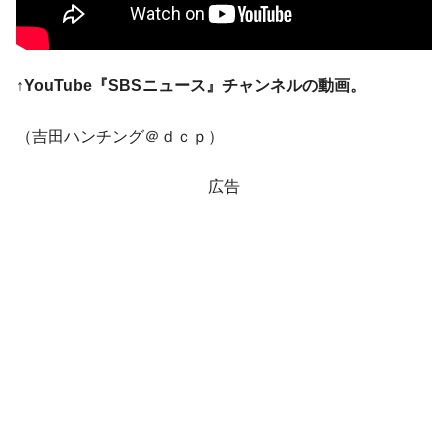
全て勝つといくら？ 競馬GI競走で勝利騎手がもら
Fact1
える賞金とは？
平成仮面ライダーの意外すぎるモチーフとは？
Fact1
↑YouTube『SBSニュース』チャンネルの動画。
発表から2日で大崩壊、鳴かず飛ばずに終わりそう
Fact1
なスーパーリーグとは？
（吉田ハンチング＠ｄｃｐ）
日本人マスターズ挑戦の歴史。松山以前に最高位
Fact1
だった選手とは？
広告
甲子園通算本塁打、最多の清原に次いで多く打っ
Fact1
ている意外な選手とは？
セレクトセールの高額取引馬が稼いだ金額とは？
Fact1