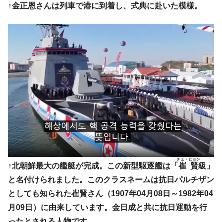
『Money1』
↑金正恩さんは列車で港に到着し、式典に赴いた模様。
韓国型イージス搭載の次世代駆逐艦
『Money1』
「KDDX」1番艦、2032年竣工と公示
【対日本円】ウォン安が急進！ 日米の協調
『Money1』
に韓国がいっちょがみしたのでは。
韓国政府『BYD』車への補助金を全廃 ⇒ 実
『Money1』
は韓国で『BYD』車は売れている。6カ月で対前年同期比
1.9倍！
在韓米国大使スティールが着韓！⇒ さっそ
『Money1』
く空港に詰めかけ「出て行け！」「極右勢力」のプラカー
ドを掲げる「在韓反米勢力」
韓国政府「2035年までに18.4GW規模のAIデ
『Money1』
ータセンター整備」⇒ だから無理だってば。
チェ・ヒョン
↑北朝鮮最大の艦艇が完成。​この新型駆逐艦は「
崔賢
級」
JPモルガン「韓国レバレッジETFの清算は
『Money1』
と名付けられました。このクラスネームは抗日パルチザン
ほぼ終わった」
としても知られた崔賢さん（1907年04月08日～1982年04
韓国『国民年金公団』株価暴落で200兆蒸
『Money1』
月09日）に由来しています。金日成と共に抗日運動を行
発。
ったとされる人物です。