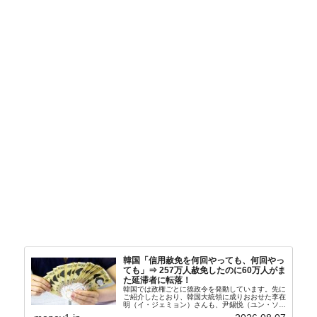
韓国「信用赦免を何回やっても、何回やっ
ても」⇒ 257万人赦免したのに60万人がま
た延滞者に転落！
韓国では政権ごとに徳政令を発動しています。先に
ご紹介したとおり、韓国大統領に成りおおせた李在
明（イ・ジェミョン）さんも、尹錫悦（ユン・ソギ
ョル）前政権が行った――「新出発基金」をバッド