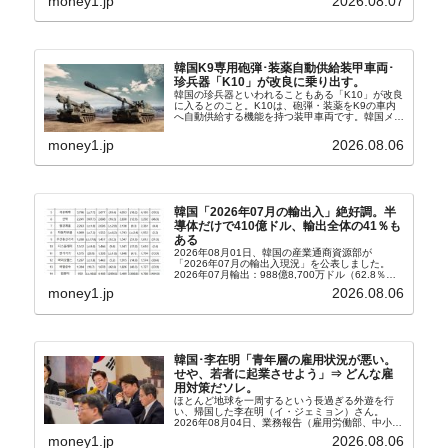
money1.jp
2026.08.07
バンクにして不良債権の買い取りを行い、分割償還
や元利減免...
韓国K9専用砲弾･装薬自動供給装甲車両･
珍兵器「K10」が改良に乗り出す。
韓国の珍兵器といわれることもある「K10」が改良
に入るとのこと。K10は、砲弾・装薬をK9の車内
へ自動供給する機能を持つ装甲車両です。韓国メデ
ィア『Chosun Biz』が報じていますので、同記事
から以下に一部を引きます。2005年に初めて...
money1.jp
2026.08.06
韓国「2026年07月の輸出入」絶好調。半
導体だけで410億ドル、輸出全体の41％も
ある
2026年08月01日、韓国の産業通商資源部が
「2026年07月の輸出入現況」を公表しました。
2026年07月輸出：988億8,700万ドル（62.8％）
輸入：685億6,300万ドル（26.5％）貿易収支：
money1.jp
2026.08.06
303億2,400万ドル2026...
韓国･李在明「青年層の雇用状況が悪い。
せや、若者に起業させよう」⇒ どんな雇
用対策だソレ。
ほとんど地球を一周するという長過ぎる外遊を行
い、帰国した李在明（イ・ジェミョン）さん。
2026年08月04日、業務報告（雇用労働部、中小ベ
ンチャー企業部、公正取引委員会）を主催。この席
money1.jp
2026.08.06
上、韓国大統領に成りおおせた李在明（イ・ジェミ