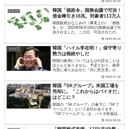
2022.02.02
ます。韓国の貿易に赤信号が点灯した先
月、韓国の輸出入貿易収支が48億9,000万
韓国「徳政令」国務会議で可決！
トピック
ドルの赤字を記...
借金棒引き16兆。対象者113万人
韓国政府おなじみの（事実上の）「徳政
令」が、2025年06月19日の国務会議で可
決されました。この日、可決されたの
は、先にご紹介した「第2次補正予算：30
2025.06.20
兆5,000億ウォン」という巨額の支出で
す。補正予算の中に「民生安定」という
韓国「ハイル李在明！」保守寄り
韓国経済
項目があり...
勢力は根絶やしだ
韓国の政局についてはもはや語ることは
ほとんどありません。予定どおり、政府
与党に成りおおせた『共に民主党』が保
守より勢力の根絶やしに向かっており、
2025.07.29
「ハイル・李在明！」の独裁体制が進行
しているだけです。先にご紹介したとお
韓国『SKグループ』米国工場を
韓国経済
り、政府与党に成りおおせ...
売却に。「これからはバイオだ」
はどこに？
韓国の『SKグループ』の傘下に『SKフ
ァームテコ』という会社があります。
『SKファームテコ』は、バイオ医薬品の
委託開発生産（CDMO）事業を行ってお
2024.06.26
り、アメリカ合衆国バージニアにバイオ
工場（バイオ医薬品18万7,500Lを製造で