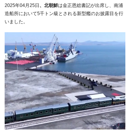
す」⇒「金を経由するドル入手」手段ではないのか？
2025年04月25日
、北朝鮮
は金正恩総書記が出席し、南浦
韓国･外為取引量「1日当たり1,214.4億ド
『Money1』
造船所において5千トン級とされる新型艦のお披露目を行
ル」まで拡大 ⇒ 海外資金の動きに強く左右される状態
いました。
韓国･帰ってきた李在明。李在明を支持しな
『Money1』
い「50.5％」に上昇
韓国大統領府ボンクラ政策室長が告発され
『Money1』
た ⇒ 国家が行った恐るべき株価操作であり、空前の国政壟
断
韓国･警察職員が「丸刈りになって抗議活
『Money1』
動」
中国だけが鉄鋼輸出を異常増加させる ⇒ 中
『Money1』
国の過剰生産が世界を蝕む。
韓国製造業「半導体絶好調」のウラで他業
『Money1』
種は全般的「不調」⇒ PSIが示す現況は決して良くない。
【米韓激突案件】韓国消費者院が『クーパ
『Money1』
ン』1人当たり賠償10万ウォンを認定 ⇒ 総額3兆7,000億
韓国で猛暑。南東部では干ばつ