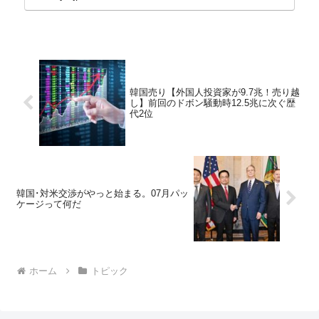
ョン）さん...
韓国売り【外国人投資家が9.7兆！売り越
し】前回のドボン騒動時12.5兆に次ぐ歴
代2位
韓国･対米交渉がやっと始まる。07月パッ
ケージって何だ
ホーム
トピック