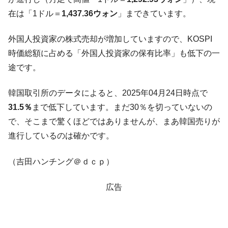
発。
在は「1ドル＝
1,437.36ウォン
」まできています。
韓国政府「ニセＫ-ブランドを通報しようキ
『Money1』
ャンペーン」⇒ あの名物教授も登場！
外国人投資家の株式売却が増加していますので、KOSPI
韓国「橋が落ちました」⇒ 耐久性「なさす
『Money1』
時価総額に占める「外国人投資家の保有比率」も低下の一
ぎ」では。
途です。
韓国鉄鋼最大手『POSCO』ズブズブ沈む。
『Money1』
営業利益80.2％も減少
韓国取引所のデータによると、2025年04月24日時点で
米国下院「韓国の公務員個人をターゲット
『Money1』
31.5％
まで低下しています。まだ30％を切っていないの
にぶん殴る法案」提出！⇒ クーパン問題は合衆国企業に対
で、そこまで驚くほどではありませんが、まあ韓国売りが
する差別。許してはおかぬ
進行しているのは確かです。
韓国ボンクラ政策室長･金容範、株価暴落に
『Money1』
他人事のような発言。
（吉田ハンチング＠ｄｃｐ）
韓国半導体『SKハイニックス』2026年2Qの
『Money1』
業績「史上最高益」当期純利益は前年同期比13.4倍に。
広告
韓国･加徳島新国際空港「またも暗礁」の危
『Money1』
機 ⇒ 10.7兆では損が出るからできない。