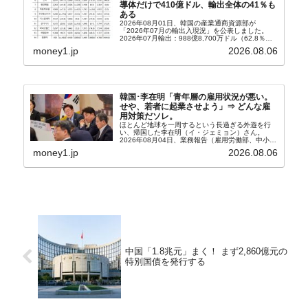
導体だけで410億ドル、輸出全体の41％も
ある
2026年08月01日、韓国の産業通商資源部が
「2026年07月の輸出入現況」を公表しました。
2026年07月輸出：988億8,700万ドル（62.8％）
輸入：685億6,300万ドル（26.5％）貿易収支：
money1.jp
2026.08.06
303億2,400万ドル2026...
韓国･李在明「青年層の雇用状況が悪い。
せや、若者に起業させよう」⇒ どんな雇
用対策だソレ。
ほとんど地球を一周するという長過ぎる外遊を行
い、帰国した李在明（イ・ジェミョン）さん。
2026年08月04日、業務報告（雇用労働部、中小ベ
ンチャー企業部、公正取引委員会）を主催。この席
money1.jp
2026.08.06
上、韓国大統領に成りおおせた李在明（イ・ジェミ
ョン）さん...
中国「1.8兆元」まく！ まず2,860億元の
特別国債を発行する