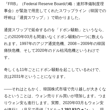
『FRB』（Federal Reserve Boardの略：連邦準備制度理
韓国で猛暑。南東部では干ばつ
『Money1』
事会）が緊急で用意してくれたスワップライン（韓国での
韓国型イージス搭載の次世代駆逐艦
『Money1』
呼称は「通貨スワップ」）で助かりました。
「KDDX」1番艦、2032年竣工と公示
【対日本円】ウォン安が急進！ 日米の協調
『Money1』
通貨スワップで延命するのを「ドボン騒動」というなら、
に韓国がいっちょがみしたのでは。
この2020年03月も間違いなくドボン騒動の一つに数えら
韓国政府『BYD』車への補助金を全廃 ⇒ 実
『Money1』
れます。1997年のアジア通貨危機、2008～2009年の韓国
は韓国で『BYD』車は売れている。6カ月で対前年同期比
痛快危機、そして2020年のドル枯渇危機というわけで
1.9倍！
す。
在韓米国大使スティールが着韓！⇒ さっそ
『Money1』
く空港に詰めかけ「出て行け！」「極右勢力」のプラカー
奇しくも11年ごとにドボン騒動を起こしているわけで、
ドを掲げる「在韓反米勢力」
次は2031年ということになります。
韓国政府「2035年までに18.4GW規模のAIデ
『Money1』
ータセンター整備」⇒ だから無理だってば。
――それはともかく、韓国株式市場で売り越しが大きくな
JPモルガン「韓国レバレッジETFの清算は
『Money1』
るということは、ウォン売りドル買いが増加します。つま
ほぼ終わった」
りウォン安も進行します。実際、2020年03月もウォン安
韓国『国民年金公団』株価暴落で200兆蒸
『Money1』
が進行し（月足で高値「1ドル＝
1,292.93ウォン
」）、現