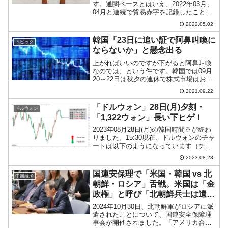
す。通関ベースとはいえ、2022年03月、
04月と連続で貿易赤字を記録したことで
韓国政府が狼狽した模様です。2022年05
2022.05.02
月02日、韓国の産業通商資源部は「最近
の輸出入状況と主要貿易局動向の確認」
韓国「23日に追い証で阿鼻叫喚に
トピック
のために...
ならないか」と懸念出る
上がればいいのですが下がると阿鼻叫喚
なのでは、という件です。韓国では09月
20～22日は秋夕の連休で株式市場はお休
みです。Money1では連日KOSPI（韓国
2021.09.22
総合株価指数）の動向についてご紹介し
ていますが、下掲のとおり「17日」でチ
「ドルウォン」28日(月)夕刻・
ドルウォン
ャートで...
「1,322ウォン」長い下ヒゲ！
2023年08月28日(月)の韓国時間※が終わ
りました。15:30現在、ドルウォンのチャ
ートは以下のようになっています（チャ
ートは『Investing.com』より引用）。下
2023.08.28
ヒゲが長いことからも分かるとおり、戻
しています(笑)。現在のところ...
国連安保理で「米国・韓国 vs 北
中国経済
朝鮮・ロシア」舌戦。米国は「金
政権」と呼び「北朝鮮兵士は遺体
袋に入って帰ってくるぞ」
2024年10月30日、北朝鮮軍がロシアに派
遣されたことについて、国連安全保障理
事会が開催されました。「アメリカ合衆