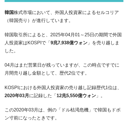
『韓国銀行』が「金の保有量を増やしま
『Money1』
す」⇒「金を経由するドル入手」手段ではないのか？
韓国
株式市場において、外国人投資家によるセルコリア
韓国･外為取引量「1日当たり1,214.4億ド
『Money1』
（韓国売り）が進行しています。
ル」まで拡大 ⇒ 海外資金の動きに強く左右される状態
韓国･帰ってきた李在明。李在明を支持しな
『Money1』
韓国取引所によると、2025年04月01～25日の期間で外国
い「50.5％」に上昇
人投資家はKOSPIで「
9兆7,938億ウォン
」を売り越しま
韓国大統領府ボンクラ政策室長が告発され
『Money1』
した。
た ⇒ 国家が行った恐るべき株価操作であり、空前の国政壟
断
04月はまだ営業日が残っていますが、この時点ですでに
韓国･警察職員が「丸刈りになって抗議活
『Money1』
月間売り越し金額として、歴代2位です。
動」
KOSPIにおける外国人投資家の売り越し記録歴代1位は、
中国だけが鉄鋼輸出を異常増加させる ⇒ 中
『Money1』
国の過剰生産が世界を蝕む。
2020年03月
に記録した「
12兆5,550億ウォン
」。
韓国製造業「半導体絶好調」のウラで他業
『Money1』
種は全般的「不調」⇒ PSIが示す現況は決して良くない。
この2020年03月は、例の「ドル枯渇危機」で韓国もドボ
ン寸前になったときです。
【米韓激突案件】韓国消費者院が『クーパ
『Money1』
ン』1人当たり賠償10万ウォンを認定 ⇒ 総額3兆7,000億