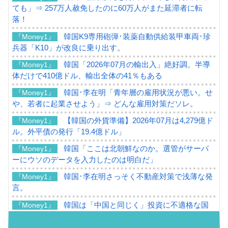
ても」⇒ 257万人赦免したのに60万人がまた延滞者に転
落！
韓国K9専用砲弾･装薬自動供給装甲車両･珍
『Money1』
兵器「K10」が改良に乗り出す。
韓国「2026年07月の輸出入」絶好調。半導
『Money1』
体だけで410億ドル、輸出全体の41％もある
韓国･李在明「青年層の雇用状況が悪い。せ
『Money1』
や、若者に起業させよう」⇒ どんな雇用対策だソレ。
【韓国の外貨準備】2026年07月は4,279億ド
『Money1』
ル。外平債の発行「19.4億ドル」
韓国「ここは北朝鮮なのか。選管がサーバ
『Money1』
ーにウソのデータを入力したのは明白だ」
韓国･李在明さっそく不動産対策で浅薄な発
『Money1』
言。
韓国は「中国と同じく」投資に不適格な国
『Money1』
だ。