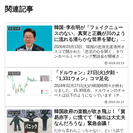
関連記事
韓国･李在明が「フェイクニュー
トピック
スのない、真実と正義が川のよう
に流れる清らかな世界を望む」⇒
自分はウソばかり言ってるのに
2026年03月13日、韓国の忠清北道清州オ
スコで開かれた「忠北の心を聞く」タウ
ンホールミーティング懇談会が開催され
ました。↑「忠北の心を聞く」タウンミー
2026.03.15
ティングでご機嫌な李在明（イ・ジェミ
ョン）さん。「うわっ。ウケてるやん」
「ドルウォン」27日(火)夕刻・
トピック
という光景。韓...
「1,331ウォン」コマ足化
2024年02月27日(火)の韓国時間※が終わ
りました。15:30現在、ドルウォンのチャ
ートは以下のようになっています（チャ
ートは『Investing.com』より引用）。上
2024.02.27
下に動きが阻まれてコマ足になってきま
した。現在のところ「1ドル＝1...
韓国政府の楽観が吹き飛ぶ！「貿
トピック
易赤字」に慌てて「輸出は大丈夫
なんだろうな」緊急会議！
だから言わんこっちゃない、という話で