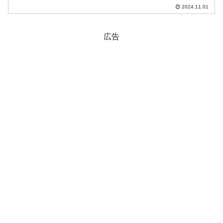
国・韓国」と「北朝鮮・ロシア」の間
2024.11.01
で、舌戦が繰り広げれられました。例え
ば、合衆国の特別政治問題担当代理大
使、 Robert ...
広告