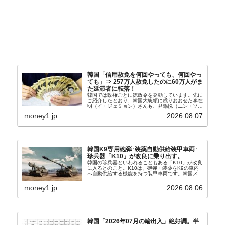
韓国「信用赦免を何回やっても、何回やっ
ても」⇒ 257万人赦免したのに60万人がま
た延滞者に転落！
韓国では政権ごとに徳政令を発動しています。先に
ご紹介したとおり、韓国大統領に成りおおせた李在
明（イ・ジェミョン）さんも、尹錫悦（ユン・ソギ
ョル）前政権が行った――「新出発基金」をバッド
money1.jp
2026.08.07
バンクにして不良債権の買い取りを行い、分割償還
や元利減免...
韓国K9専用砲弾･装薬自動供給装甲車両･
珍兵器「K10」が改良に乗り出す。
韓国の珍兵器といわれることもある「K10」が改良
に入るとのこと。K10は、砲弾・装薬をK9の車内
へ自動供給する機能を持つ装甲車両です。韓国メデ
ィア『Chosun Biz』が報じていますので、同記事
から以下に一部を引きます。2005年に初めて...
money1.jp
2026.08.06
韓国「2026年07月の輸出入」絶好調。半