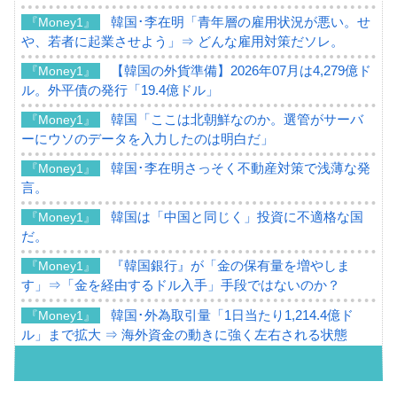
韓国･李在明「青年層の雇用状況が悪い。せ
『Money1』
や、若者に起業させよう」⇒ どんな雇用対策だソレ。
【韓国の外貨準備】2026年07月は4,279億ド
『Money1』
ル。外平債の発行「19.4億ドル」
韓国「ここは北朝鮮なのか。選管がサーバ
『Money1』
ーにウソのデータを入力したのは明白だ」
韓国･李在明さっそく不動産対策で浅薄な発
『Money1』
言。
韓国は「中国と同じく」投資に不適格な国
『Money1』
だ。
『韓国銀行』が「金の保有量を増やしま
『Money1』
す」⇒「金を経由するドル入手」手段ではないのか？
韓国･外為取引量「1日当たり1,214.4億ド
『Money1』
ル」まで拡大 ⇒ 海外資金の動きに強く左右される状態
韓国･帰ってきた李在明。李在明を支持しな
『Money1』
い「50.5％」に上昇