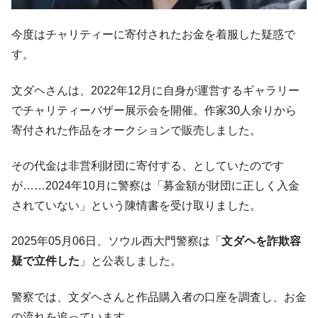
韓国政府『BYD』車への補助金を全廃 ⇒ 実
『Money1』
は韓国で『BYD』車は売れている。6カ月で対前年同期比
今度はチャリティーに寄付されたお金を着服した疑惑で
1.9倍！
す。
在韓米国大使スティールが着韓！⇒ さっそ
『Money1』
く空港に詰めかけ「出て行け！」「極右勢力」のプラカー
文ダヘさんは、2022年12月に自身が運営するギャラリー
ドを掲げる「在韓反米勢力」
でチャリティーバザー展示会を開催。作家30人余りから
韓国政府「2035年までに18.4GW規模のAIデ
『Money1』
寄付された作品をオークションで販売しました。
ータセンター整備」⇒ だから無理だってば。
JPモルガン「韓国レバレッジETFの清算は
『Money1』
その代金は非営利財団に寄付する、としていたのです
ほぼ終わった」
が……2024年10月に警察は「募金額が財団に正しく入金
韓国『国民年金公団』株価暴落で200兆蒸
『Money1』
されていない」という陳情書を受け取りました。
発。
韓国政府「ニセＫ-ブランドを通報しようキ
『Money1』
2025年05月06日、ソウル西大門警察は「
文ダヘを詐欺容
ャンペーン」⇒ あの名物教授も登場！
疑で立件した
」と公表しました。
韓国「橋が落ちました」⇒ 耐久性「なさす
『Money1』
ぎ」では。
警察では、文ダヘさんと作品購入者の口座を調査し、お金
韓国鉄鋼最大手『POSCO』ズブズブ沈む。
『Money1』
の流れを追っています。