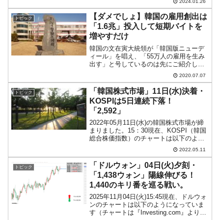
2024.01.26
は韓国メディアも書いていることで、本
当です。例えば「2016年」には「賃金未
【ダメでしょ】韓国の雇用創出は
トピック
払いが日本の10倍」...
「1.6兆」投入して短期バイトを
増やすだけ
韓国の文在寅大統領が「韓国版ニューデ
ィール」を唱え、「55万人の雇用を生み
出す」と号しているのは先にご紹介した
とおりです。しかし、この「雇用創出」
2020.07.07
が非常に頼りなく、また新型コロナウイ
ルス騒動で失業者が増えている中、根本
「韓国株式市場」11日(水)決着・
トピック
的な解決からはほど遠い...
KOSPIは5日連続下落！
「2,592」
2022年05月11日(水)の韓国株式市場が締
まりました。15：30現在、KOSPI（韓国
総合株価指数）のチャートは以下のよう
になっています（チャートは
2022.05.11
『Investing.com』より引用）。微妙です
が、前日より下で終わりました。これで
「ドルウォン」04日(火)夕刻・
トピック
5...
「1,438ウォン」陽線伸びる！
1,440のキリ番を巡る戦い。
2025年11月04日(火)15:45現在、ドルウォ
ンのチャートは以下のようになっていま
す（チャートは『Investing.com』より引