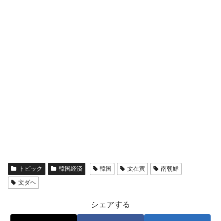
平成仮面ライダーの意外すぎるモチーフとは？
Fact1
発表から2日で大崩壊、鳴かず飛ばずに終わりそう
Fact1
なスーパーリーグとは？
日本人マスターズ挑戦の歴史。松山以前に最高位
Fact1
だった選手とは？
甲子園通算本塁打、最多の清原に次いで多く打っ
Fact1
ている意外な選手とは？
セレクトセールの高額取引馬が稼いだ金額とは？
Fact1
トピック
韓国経済
韓国
文在寅
南朝鮮
文ダヘ
シェアする