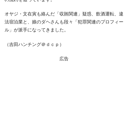
営業利益80.2％も減少
米国下院「韓国の公務員個人をターゲット
オヤジ・文在寅も絡んだ「収賄関連」疑惑、飲酒運転、違
『Money1』
にぶん殴る法案」提出！⇒ クーパン問題は合衆国企業に対
法宿泊業と、娘のダヘさんも段々「犯罪関連のプロフィー
する差別。許してはおかぬ
ル」が派手になってきました。
韓国ボンクラ政策室長･金容範、株価暴落に
『Money1』
他人事のような発言。
（吉田ハンチング＠ｄｃｐ）
韓国半導体『SKハイニックス』2026年2Qの
『Money1』
業績「史上最高益」当期純利益は前年同期比13.4倍に。
広告
韓国･加徳島新国際空港「またも暗礁」の危
『Money1』
機 ⇒ 10.7兆では損が出るからできない。
【速報】韓国株式市場の暴落・本日07月29
『Money1』
日(水)もサイドカー・サーキットブレイカーの二段コンボ
発動！
IT産業は人を雇用する効果は低い。全産業の
『Money1』
半分未満しか雇用を生まない
韓国「株式市場が賭博場のように変質した
『Money1』
のは政界の責任だ」