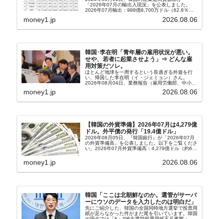
「2026年07月の輸出入現況」を公表しました。
2026年07月輸出：988億8,700万ドル（62.8％）
輸入：685億6,300万ドル（26.5％）貿易収支：
money1.jp
2026.08.06
303億2,400万ドル2026...
韓国･李在明「青年層の雇用状況が悪い。
せや、若者に起業させよう」⇒ どんな雇
用対策だソレ。
ほとんど地球を一周するという長過ぎる外遊を行
い、帰国した李在明（イ・ジェミョン）さん。
2026年08月04日、業務報告（雇用労働部、中小ベ
ンチャー企業部、公正取引委員会）を主催。この席
money1.jp
2026.08.06
上、韓国大統領に成りおおせた李在明（イ・ジェミ
ョン）さん...
【韓国の外貨準備】2026年07月は4,279億
ドル。外平債の発行「19.4億ドル」
2026年08月05日、『韓国銀行』が「2026年07月
の外貨準備高」を公表しました。以下をご覧くださ
い。2026年07月外貨準備高：4,279億ドル（約67
兆4,456億円）※前月比：+6億ドル＜＜内訳＞＞
⇒Securities：3,80...
money1.jp
2026.08.06
韓国「ここは北朝鮮なのか。選管がサーバ
ーにウソのデータを入力したのは明白だ」
先にご紹介した、韓国の全国同時地方選挙で投票用
紙が足らなかった件がまだ尾を引いています。韓国
の国会では「6・3地方選挙投票用紙不足事態・国