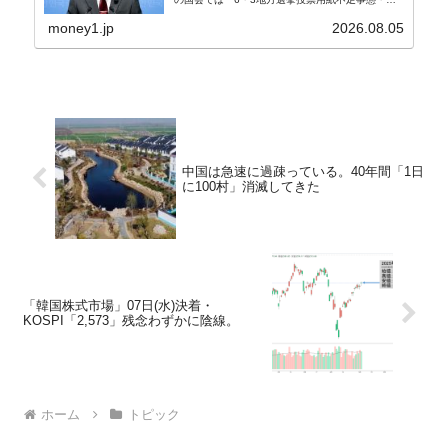
政調査特別委員会」が設けられ、調査を続けていま
す。『国民の力』の朱晋佑（チュ・ジヌ）議員はそ
money1.jp
2026.08.05
の委員の一...
中国は急速に過疎っている。40年間「1日
に100村」消滅してきた
「韓国株式市場」07日(水)決着・
KOSPI「2,573」残念わずかに陰線。
ホーム
トピック