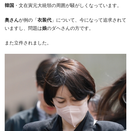
韓国大統領府ボンクラ政策室長が告発され
韓国
・文在寅元大統領の周囲が騒がしくなっています。
『Money1』
た ⇒ 国家が行った恐るべき株価操作であり、空前の国政壟
断
奥さん
が例の「
衣装代
」について、今になって追求されて
韓国･警察職員が「丸刈りになって抗議活
『Money1』
いますし、問題は
娘
のダヘさんの方です。
動」
また立件されました。
中国だけが鉄鋼輸出を異常増加させる ⇒ 中
『Money1』
国の過剰生産が世界を蝕む。
韓国製造業「半導体絶好調」のウラで他業
『Money1』
種は全般的「不調」⇒ PSIが示す現況は決して良くない。
【米韓激突案件】韓国消費者院が『クーパ
『Money1』
ン』1人当たり賠償10万ウォンを認定 ⇒ 総額3兆7,000億
韓国で猛暑。南東部では干ばつ
『Money1』
韓国型イージス搭載の次世代駆逐艦
『Money1』
「KDDX」1番艦、2032年竣工と公示
【対日本円】ウォン安が急進！ 日米の協調
『Money1』
に韓国がいっちょがみしたのでは。