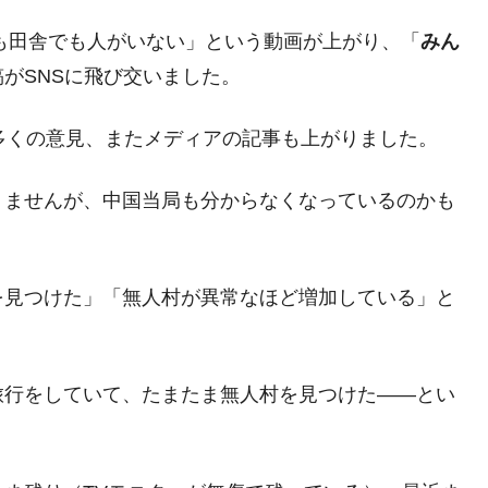
DX」1番艦、2032年竣工と公示
でも田舎でも人がいない」という動画が上がり、「
みん
の協調に韓国がいっちょがみしたのでは。
がSNSに飛び交いました。
⇒ 実は韓国で『BYD』車は売れている。6カ月で対前年同期比
多くの意見、またメディアの記事も上がりました。
さっそく空港に詰めかけ「出て行け！」「極右勢力」のプラカー
りませんが、中国当局も分からなくなっているのかも
模のAIデータセンター整備」⇒ だから無理だってば。
清算はほぼ終わった」
兆蒸発。
を見つけた」「無人村が異常なほど増加している」と
うキャンペーン」⇒ あの名物教授も登場！
さすぎ」では。
旅行をしていて、たまたま無人村を見つけた――とい
む。営業利益80.2％も減少
。
ットにぶん殴る法案」提出！⇒ クーパン問題は合衆国企業に対