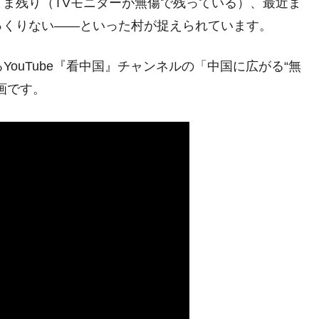
ま残り（TVモニターが無傷で残っている）、最近ま
暴落に他人事のような発言。
っくりない――といった村が捉えられています。
年2Qの業績「史上最高益」当期純利益は前年同期比13.4倍に。
YouTube『看中国』チャンネルの「中国に広がる“無
危機 ⇒ 10.7兆では損が出るからできない。
画です。
月29日(水)もサイドカー・サーキットブレイカーの二段コンボ
産業の半分未満しか雇用を生まない
したのは政界の責任だ」
い結果に。
』純借入金が約8兆。信用格付け「ネガティブ」にダウン
トブレイカーも発動！ 半導体2銘柄の暴落
術の塊！
都道府県とは？