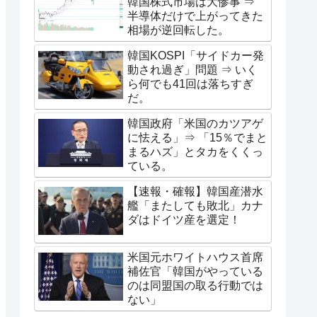
韓国株式市場は大惨事 ⇒
半導体だけで上がってきた
相場が逆回転した。
韓国KOSPI「サイドカー発
動され過ぎ」問題 ⇒ いく
ら何でも41回は落ちすぎ
だ。
韓国政府「米国のカツアゲ
に怯える」⇒ 「15％でまと
まるハズ」とタカをくくっ
ている。
【速報・確報】韓国産潜水
艦「またしても敗北」カナ
ダはドイツ産を選定！
米国元ホワイトハウス首席
補佐官「韓国がやっている
のは同盟国の取る行動では
ない」