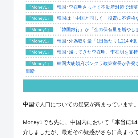
韓国･李在明さっそく不動産対策で浅
『Money1』
韓国は「中国と同じく」投資に不適格
『Money1』
『韓国銀行』が「金の保有量を増やし
『Money1』
韓国･外為取引量「1日当たり1,214.
『Money1』
韓国･帰ってきた李在明。李在明を支持し
『Money1』
韓国大統領府ボンクラ政策室長が告発さ
『Money1』
壟断
韓国･警察職員が「丸刈りになって抗
『Money1』
中国だけが鉄鋼輸出を異常増加させる 
『Money1』
中国
で人口についての疑惑が高まっています
韓国製造業「半導体絶好調」のウラで他
『Money1』
【米韓激突案件】韓国消費者院が『クーパ
『Money1』
Money1でも先に、中国内において「
本当に1
韓国で猛暑。南東部では干ばつ
『Money1』
介しましたが、最近その疑惑がさらに高まっ