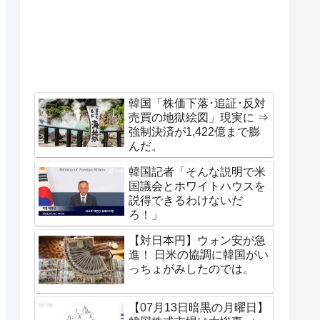
韓国「株価下落･追証･反対
売買の地獄絵図」現実に ⇒
強制決済が1,422億まで膨
んだ。
韓国記者「そんな説明で米
国議会とホワイトハウスを
説得できるわけないだ
ろ！」
【対日本円】ウォン安が急
進！ 日米の協調に韓国がい
っちょがみしたのでは。
【07月13日暗黒の月曜日】