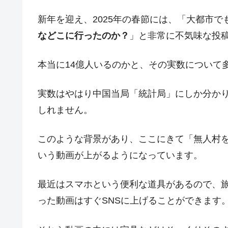
韓国型イージス搭載の次世代駆逐艦「KD
『Money1』
新年を迎え、2025年の春節には、「大都市
【対日本円】ウォン安が急進！ 日米
『Money1』
などこに行ったのか？
」と非常に不気味な投稿
韓国政府『BYD』車への補助金を全廃 
『Money1』
1.9倍！
本当に14億人いるのかと、その実数について
在韓米国大使スティールが着韓！⇒ 
『Money1』
ドを掲げる「在韓反米勢力」
実数はやはり中国当局「統計局」にしか分か
韓国政府「2035年までに18.4GW規
『Money1』
しれません。
JPモルガン「韓国レバレッジETFの
『Money1』
韓国『国民年金公団』株価暴落で200
このような背景があり、ここにきて「無人村
『Money1』
いう動画が上がるようになっています。
韓国政府「ニセＫ-ブランドを通報しよ
『Money1』
韓国「橋が落ちました」⇒ 耐久性「な
『Money1』
最近はスマホという便利な道具があるので、
韓国鉄鋼最大手『POSCO』ズブズブ沈
『Money1』
った動画はすぐSNSに上げることができます
米国下院「韓国の公務員個人をターゲ
『Money1』
する差別。許してはおかぬ