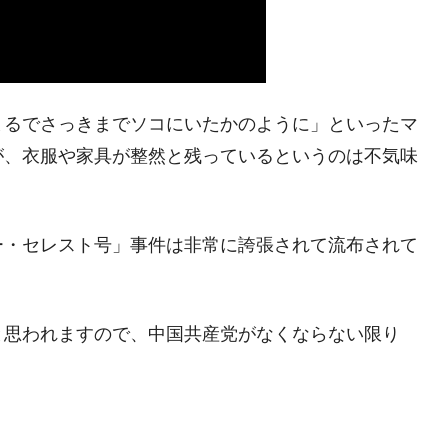
がもらえる賞金とは？
？
まるでさっきまでソコにいたかのように」といったマ
が、衣服や家具が整然と残っているというのは不気味
りそうなスーパーリーグとは？
高位だった選手とは？
打っている意外な選手とは？
ー・セレスト号」事件は非常に誇張されて流布されて
は？
と思われますので、中国共産党がなくならない限り