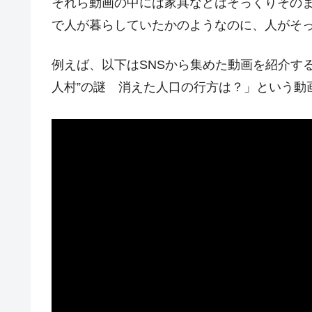
それら動画の中には家具などはそっくりそのま
韓国ボンクラ政策室長･金容範、株価
『Money1』
で人が暮らしていたかのようなのに、人がそ
韓国半導体『SKハイニックス』2026
『Money1』
例えば、以下はSNSから集めた動画を紹介する
韓国･加徳島新国際空港「またも暗礁」の
『Money1』
人村”の謎 消えた人口の行方は？」という動
【速報】韓国株式市場の暴落・本日07
『Money1』
発動！
IT産業は人を雇用する効果は低い。全
『Money1』
韓国「株式市場が賭博場のように変質
『Money1』
韓国「2026年1Q 資金循環統計」面白
『Money1』
韓国化学企業最大手『ロッテケミカル
『Money1』
韓国株式市場･暗黒の火曜日。サーキッ
『Money1』
日本の誇る海洋資源調査船『白嶺』は先進技
Fact1
夏の甲子園、優勝校を最も多く輩出している
Fact1