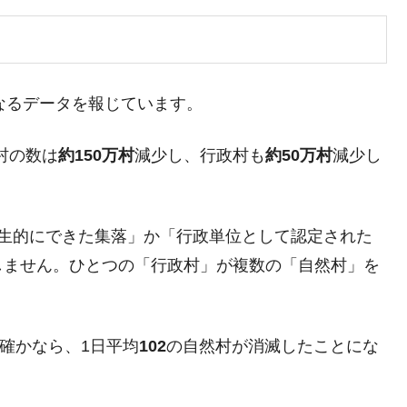
トとなるデータを報じています。
村の数は
約150万村
減少し、行政村も
約50万村
減少し
発生的にできた集落」か「行政単位として認定された
しません。ひとつの「行政村」が複数の「自然村」を
確かなら、1日平均
102
の自然村が消滅したことにな