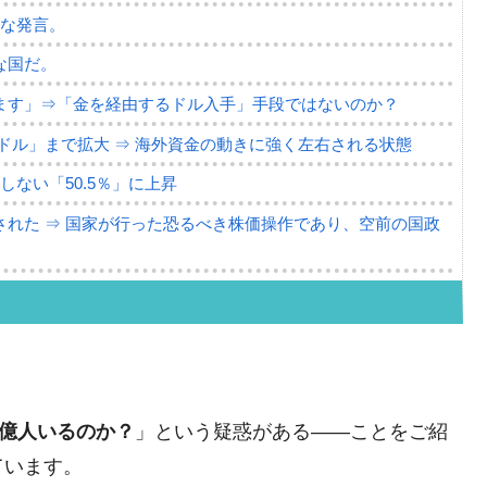
薄な発言。
な国だ。
ます」⇒「金を経由するドル入手」手段ではないのか？
4億ドル」まで拡大 ⇒ 海外資金の動きに強く左右される状態
ない「50.5％」に上昇
れた ⇒ 国家が行った恐るべき株価操作であり、空前の国政
議活動」
⇒ 中国の過剰生産が世界を蝕む。
。
業種は全般的「不調」⇒ PSIが示す現況は決して良くない。
ン』1人当たり賠償10万ウォンを認定 ⇒ 総額3兆7,000億
4億人いるのか？
」という疑惑がある――ことをご紹
ています。