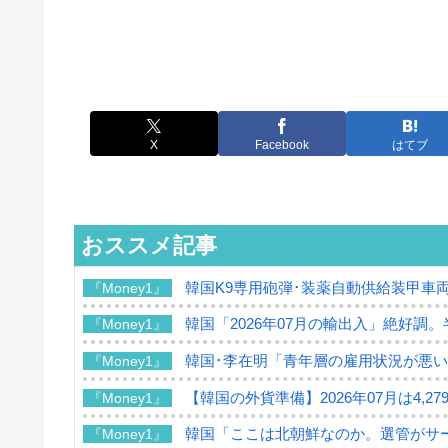
X
Facebook
はてブ
おススメ記事
韓国K9専用砲弾･装薬自動供給装甲車両
『Money1』
韓国「2026年07月の輸出入」絶好調
『Money1』
韓国･李在明「青年層の雇用状況が悪い
『Money1』
【韓国の外貨準備】2026年07月は4,2
『Money1』
韓国「ここは北朝鮮なのか。選管がサ
『Money1』