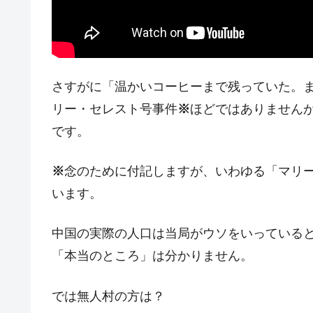
今話題の「楽天ライオンズ」とは？
Fact1
奇跡の毛色「白毛馬」とは？
Fact1
全て勝つといくら？ 競馬GI競走で勝利騎手
Fact1
平成仮面ライダーの意外すぎるモチーフとは
Fact1
さすがに「温かいコーヒーまで残っていた。
リー・セレスト号事件
※
ほどではありません
発表から2日で大崩壊、鳴かず飛ばずに終わ
Fact1
です。
日本人マスターズ挑戦の歴史。松山以前に最
Fact1
甲子園通算本塁打、最多の清原に次いで多く
Fact1
※
念のために付記しますが、いわゆる「マリ
セレクトセールの高額取引馬が稼いだ金額と
Fact1
います。
中国の実際の人口は当局がウソをいっている
「本当のところ」は分かりません。
では無人村の方は？