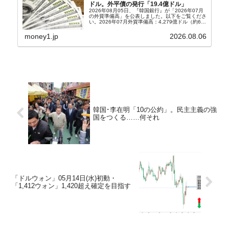
ドル。外平債の発行「19.4億ドル」
2026年08月05日、『韓国銀行』が「2026年07月
の外貨準備高」を公表しました。以下をご覧くださ
い。2026年07月外貨準備高：4,279億ドル（約67
兆4,456億円）※前月比：+6億ドル＜＜内訳＞＞
⇒Securities：3,80...
money1.jp
2026.08.06
韓国･李在明「10の公約」。民主主義の強
国をつくる……何それ
「ドルウォン」05月14日(水)初動・
「1,412ウォン」1,420超え確定を目指す