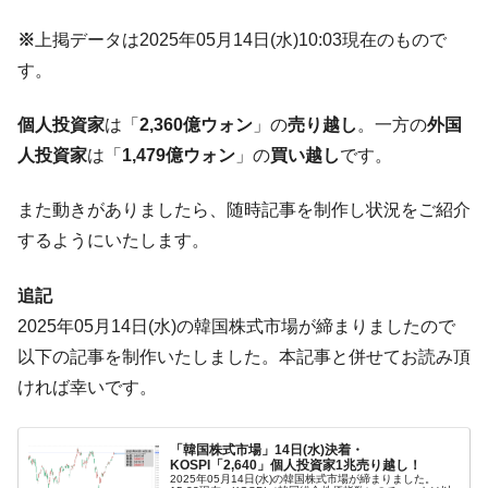
ぎ」では。
※
上掲データは2025年05月14日(水)10:03現在のもので
韓国鉄鋼最大手『POSCO』ズブズブ沈む。
『Money1』
す。
営業利益80.2％も減少
米国下院「韓国の公務員個人をターゲット
『Money1』
個人投資家
は「
2,360億ウォン
」の
売り越し
。一方の
外国
にぶん殴る法案」提出！⇒ クーパン問題は合衆国企業に対
人投資家
は「
1,479億ウォン
」の
買い越し
です。
する差別。許してはおかぬ
韓国ボンクラ政策室長･金容範、株価暴落に
『Money1』
また動きがありましたら、随時記事を制作し状況をご紹介
他人事のような発言。
するようにいたします。
韓国半導体『SKハイニックス』2026年2Qの
『Money1』
業績「史上最高益」当期純利益は前年同期比13.4倍に。
追記
韓国･加徳島新国際空港「またも暗礁」の危
『Money1』
2025年05月14日(水)の韓国株式市場が締まりましたので
機 ⇒ 10.7兆では損が出るからできない。
以下の記事を制作いたしました。本記事と併せてお読み頂
【速報】韓国株式市場の暴落・本日07月29
『Money1』
ければ幸いです。
日(水)もサイドカー・サーキットブレイカーの二段コンボ
発動！
「韓国株式市場」14日(水)決着・
IT産業は人を雇用する効果は低い。全産業の
『Money1』
KOSPI「2,640」個人投資家1兆売り越し！
2025年05月14日(水)の韓国株式市場が締まりました。
半分未満しか雇用を生まない