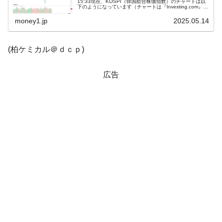
15:33現在、KOSPI（韓国総合株価指数）のチャートは以
下のようになっています（チャートは『Investing.com』よ
り引用）。陽線が伸びました。KOSPIは「2,640」ま...
韓国「株式市場が賭博場のように変質した
『Money1』
money1.jp
2025.05.14
のは政界の責任だ」
韓国「2026年1Q 資金循環統計」面白い結果
『Money1』
(柏ケミカル＠ｄｃｐ)
に。
韓国化学企業最大手『ロッテケミカル』純
『Money1』
広告
借入金が約8兆。信用格付け「ネガティブ」にダウン
韓国株式市場･暗黒の火曜日。サーキットブ
『Money1』
レイカーも発動！ 半導体2銘柄の暴落
日本の誇る海洋資源調査船『白嶺』は先進技術の
Fact1
塊！
夏の甲子園、優勝校を最も多く輩出している都道
Fact1
府県とは？
今話題の「楽天ライオンズ」とは？
Fact1
奇跡の毛色「白毛馬」とは？
Fact1
全て勝つといくら？ 競馬GI競走で勝利騎手がもら
Fact1