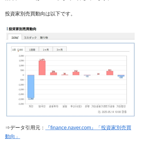
【対日本円】ウォン安が急進！ 日米の協調
『Money1』
に韓国がいっちょがみしたのでは。
投資家別売買動向は以下です。
韓国政府『BYD』車への補助金を全廃 ⇒ 実
『Money1』
は韓国で『BYD』車は売れている。6カ月で対前年同期比
1.9倍！
在韓米国大使スティールが着韓！⇒ さっそ
『Money1』
く空港に詰めかけ「出て行け！」「極右勢力」のプラカー
ドを掲げる「在韓反米勢力」
韓国政府「2035年までに18.4GW規模のAIデ
『Money1』
ータセンター整備」⇒ だから無理だってば。
JPモルガン「韓国レバレッジETFの清算は
『Money1』
ほぼ終わった」
韓国『国民年金公団』株価暴落で200兆蒸
『Money1』
発。
韓国政府「ニセＫ-ブランドを通報しようキ
『Money1』
⇒データ引用元：
『finance.naver.com』「投資家別売買
ャンペーン」⇒ あの名物教授も登場！
動向」
韓国「橋が落ちました」⇒ 耐久性「なさす
『Money1』