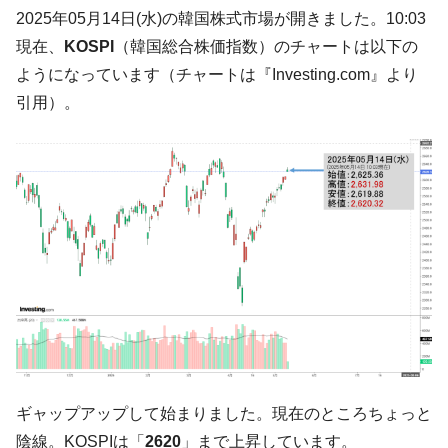
韓国･帰ってきた李在明。李在明を支持しな
2025年05月14日(水)の韓国株式市場が開きました。10:03
『Money1』
い「50.5％」に上昇
現在、
KOSPI
（韓国総合株価指数）のチャートは以下の
韓国大統領府ボンクラ政策室長が告発され
『Money1』
ようになっています（チャートは『Investing.com』より
た ⇒ 国家が行った恐るべき株価操作であり、空前の国政壟
引用）。
断
韓国･警察職員が「丸刈りになって抗議活
『Money1』
動」
中国だけが鉄鋼輸出を異常増加させる ⇒ 中
『Money1』
国の過剰生産が世界を蝕む。
韓国製造業「半導体絶好調」のウラで他業
『Money1』
種は全般的「不調」⇒ PSIが示す現況は決して良くない。
【米韓激突案件】韓国消費者院が『クーパ
『Money1』
ン』1人当たり賠償10万ウォンを認定 ⇒ 総額3兆7,000億
韓国で猛暑。南東部では干ばつ
『Money1』
韓国型イージス搭載の次世代駆逐艦
『Money1』
ギャップアップして始まりました。現在のところちょっと
「KDDX」1番艦、2032年竣工と公示
陰線。KOSPIは「
2620
」まで上昇しています。