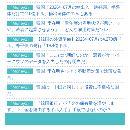
韓国「2026年07月の輸出入」絶好調。半導
『Money1』
体だけで410億ドル、輸出全体の41％もある
韓国･李在明「青年層の雇用状況が悪い。せ
『Money1』
や、若者に起業させよう」⇒ どんな雇用対策だソレ。
【韓国の外貨準備】2026年07月は4,279億ド
『Money1』
ル。外平債の発行「19.4億ドル」
韓国「ここは北朝鮮なのか。選管がサーバ
『Money1』
ーにウソのデータを入力したのは明白だ」
韓国･李在明さっそく不動産対策で浅薄な発
『Money1』
言。
韓国は「中国と同じく」投資に不適格な国
『Money1』
だ。
『韓国銀行』が「金の保有量を増やしま
『Money1』
す」⇒「金を経由するドル入手」手段ではないのか？
韓国･外為取引量「1日当たり1,214.4億ド
『Money1』
ル」まで拡大 ⇒ 海外資金の動きに強く左右される状態