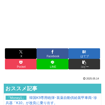
X
Facebook
はてブ
Pocket
LINE
コピー
2025.05.14
おススメ記事
韓国K9専用砲弾･装薬自動供給装甲車両･珍
『Money1』
兵器「K10」が改良に乗り出す。