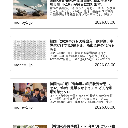
韓国K9専用砲弾･装薬自動供給装甲車両･
珍兵器「K10」が改良に乗り出す。
韓国の珍兵器といわれることもある「K10」が改良
に入るとのこと。K10は、砲弾・装薬をK9の車内
へ自動供給する機能を持つ装甲車両です。韓国メデ
ィア『Chosun Biz』が報じていますので、同記事
から以下に一部を引きます。2005年に初めて...
money1.jp
2026.08.06
韓国「2026年07月の輸出入」絶好調。半
導体だけで410億ドル、輸出全体の41％も
ある
2026年08月01日、韓国の産業通商資源部が
「2026年07月の輸出入現況」を公表しました。
2026年07月輸出：988億8,700万ドル（62.8％）
輸入：685億6,300万ドル（26.5％）貿易収支：
money1.jp
2026.08.06
303億2,400万ドル2026...
韓国･李在明「青年層の雇用状況が悪い。
せや、若者に起業させよう」⇒ どんな雇
用対策だソレ。
ほとんど地球を一周するという長過ぎる外遊を行
い、帰国した李在明（イ・ジェミョン）さん。
2026年08月04日、業務報告（雇用労働部、中小ベ
ンチャー企業部、公正取引委員会）を主催。この席
money1.jp
2026.08.06
上、韓国大統領に成りおおせた李在明（イ・ジェミ
ョン）さん...
【韓国の外貨準備】2026年07月は4,279億