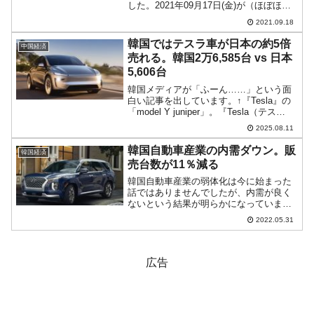
した。2021年09月17日(金)が（ほぼほ
ぼ）締まりました。2021年09月18日05：
2021.09.18
59現在、ドルウォンチャートは以下のよ
うになっています（チャートは『In...
韓国ではテスラ車が日本の約5倍
中国経済
売れる。韓国2万6,585台 vs 日本
5,606台
韓国メディアが「ふーん……」という面
白い記事を出しています。↑『Tesla』の
「model Y juniper」。『Tesla（テス
ラ）』の電気自動車は日本より韓国でよ
2025.08.11
く売れている――というのです。『ソウ
ル経済』の記事から一部を以下に引き
韓国自動車産業の内需ダウン。販
韓国経済
ま...
売台数が11％減る
韓国自動車産業の弱体化は今に始まった
話ではありませんでしたが、内需が良く
ないという結果が明らかになっていま
す。2022年05月16日、韓国の産業通商資
2022.05.31
源部が2022年04月の自動車産業の動向を
公表しました。以下をご覧ください。
↑Google...
広告