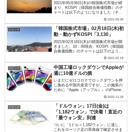
2021年05月06日(木)の韓国株式市場が締
まり、KOSPI（韓国総合株価指数）のチ
ャートは以下のようになりました（チャ
ートは『Investing.com』より引用）。
2021.05.06
KOSPIは上昇しました。「3,178」まで上
昇して締まっています。再...
「韓国株式市場」02月18日(木)初
トピック
動・動かずKOSPI「3,130」
2021年02月18日(木)の韓国株式市場が開
きました。10：00現在、KOSPI（韓国総
合株価指数）のチャートは以下のように
なっています（チャートは
2021.02.18
『Investing.com』より引用）。均衡して
動きません。わずか1.72ポイントだけ
中国工場ロックダウンでAppleが
トピック
陰...
週に10億ドルの損
いまだにゼロコロナでロックダウンを押
し進める中国共産党ですが、この施策の
ために『Apple（アップル）』のiPhone製
造が危機的状況になっています。iPhone
2022.11.29
の製造は台湾の『鴻海』（Foxcon）が中
国の鄭州工場で生産を手掛けています
「ドルウォン」17日(金)は
トピック
が...
「1,182ウォン」で決着！直近の
「最ウォン安」到達
ついに「1ドル＝1,182ウォン」に達し、
これをローソク足の実体線で確定させま