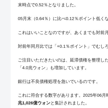
末時点で0.52％となりました。
今話題の「楽天ライオンズ」とは？
Fact1
奇跡の毛色「白毛馬」とは？
Fact1
05月末（0.64％）に比べ0.12％ポイント低
全て勝つといくら？ 競馬GI競走で勝利騎手
Fact1
これはいいことなのですが、あくまでも対前
平成仮面ライダーの意外すぎるモチーフとは
Fact1
発表から2日で大崩壊、鳴かず飛ばずに終わ
Fact1
対前年同月比では「+0.1％ポイント」でむし
日本人マスターズ挑戦の歴史。松山以前に最
Fact1
ご注目いただきたいのは、延滞債権を整理し
甲子園通算本塁打、最多の清原に次いで多く
Fact1
「4.0兆ウォン」も増加しています。
セレクトセールの高額取引馬が稼いだ金額と
Fact1
銀行は不良債権処理を急いでいるのです。
これに符合する数字があります。2025年06
兆1,026億ウォン
と集計されました。