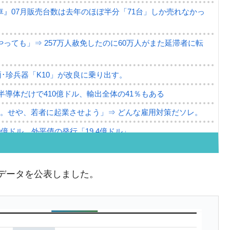
』07月販売台数は去年のほぼ半分「71台」しか売れなかっ
っても」⇒ 257万人赦免したのに60万人がまた延滞者に転
･珍兵器「K10」が改良に乗り出す。
。半導体だけで410億ドル、輸出全体の41％もある
。せや、若者に起業させよう」⇒ どんな雇用対策だソレ。
79億ドル。外平債の発行「19.4億ドル」
ーバーにウソのデータを入力したのは明白だ」
薄な発言。
データを公表しました。
な国だ。
ます」⇒「金を経由するドル入手」手段ではないのか？
4億ドル」まで拡大 ⇒ 海外資金の動きに強く左右される状態