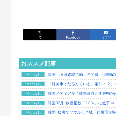
X
Facebook
はてブ
おススメ記事
韓国「塩田奴隷労働」の問題 ⇒ 韓国
『Money1』
「韓国軍はたるんでいる」案件 × ２。
『Money1』
韓国メディアが「韓国政府と李在明が
『Money1』
韓国07月･物価指数「2.8％」に低下 
『Money1』
韓国･猛暑でソウル市全域「猛暑重大
『Money1』