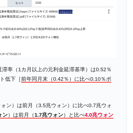
ない「50.5％」に上昇
れた ⇒ 国家が行った恐るべき株価操作であり、空前の国政
議活動」
⇒ 中国の過剰生産が世界を蝕む。
業種は全般的「不調」⇒ PSIが示す現況は決して良くない。
出延滞率（1カ月以上の元利金延滞基準）は0.52％
ン』1人当たり賠償10万ウォンを認定 ⇒ 総額3兆7,000億
ント低下［
前年同月末（0.42％）に比べ0.10％ポ
DX」1番艦、2032年竣工と公示
の協調に韓国がいっちょがみしたのでは。
兆ウォン）は前月（3.5兆ウォン）に比べ0.7兆ウォ
⇒ 実は韓国で『BYD』車は売れている。6カ月で対前年同期比
ォン
）は前月（
1.7兆ウォン
）と比べ
4.0兆ウォン
さっそく空港に詰めかけ「出て行け！」「極右勢力」のプラカー