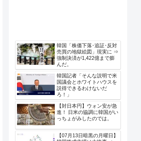
韓国「株価下落･追証･反対
売買の地獄絵図」現実に ⇒
強制決済が1,422億まで膨
んだ。
韓国記者「そんな説明で米
国議会とホワイトハウスを
説得できるわけないだ
ろ！」
【対日本円】ウォン安が急
進！ 日米の協調に韓国がい
っちょがみしたのでは。
【07月13日暗黒の月曜日】