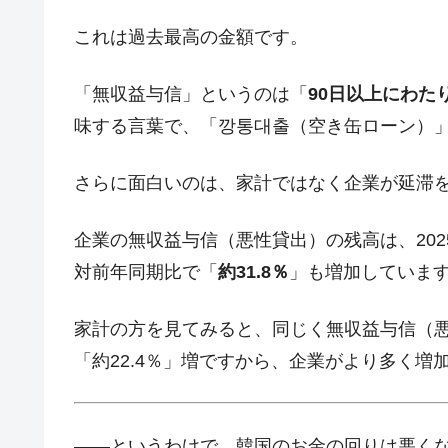
これは過去最高の金額です。
「無収益与信」というのは「
90日以上にわた
味する言葉で、「깡통대출（空き缶ローン）
さらに面白いのは、家計ではなく企業が延滞
企業の無収益与信（悪性貸出）の残高は、2025
対前年同期比で「
約31.8％
」も増加していま
家計の方を見てみると、同じく無収益与信（悪性貸
「約22.4％」増ですから、企業がより多く増
――というわけで、韓国のお金の回りは悪く