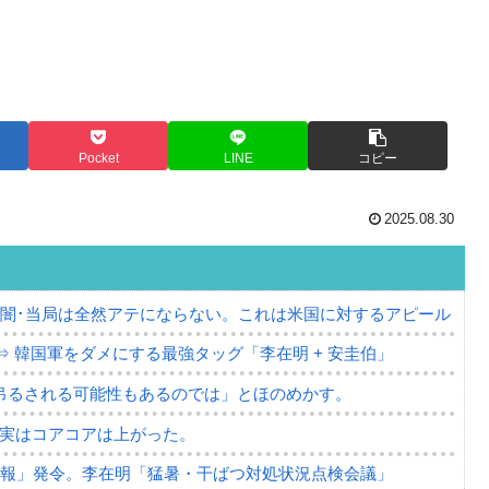
Pocket
LINE
コピー
2025.08.30
の闇･当局は全然アテにならない。これは米国に対するアピール
⇒ 韓国軍をダメにする最強タッグ「李在明 + 安圭伯」
吊るされる可能性もあるのでは」とほのめかす。
⇒ 実はコアコアは上がった。
警報」発令。李在明「猛暑・干ばつ対処状況点検会議」