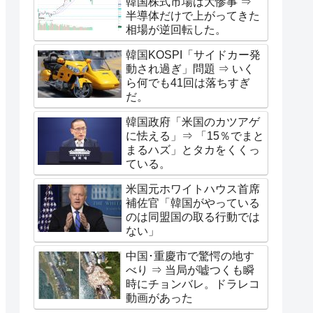
韓国株式市場は大惨事 ⇒
半導体だけで上がってきた
相場が逆回転した。
韓国KOSPI「サイドカー発
動され過ぎ」問題 ⇒ いく
ら何でも41回は落ちすぎ
だ。
韓国政府「米国のカツアゲ
に怯える」⇒ 「15％でまと
まるハズ」とタカをくくっ
ている。
米国元ホワイトハウス首席
補佐官「韓国がやっている
のは同盟国の取る行動では
ない」
中国･重慶市で驚愕の地す
べり ⇒ 当局が嘘つくも瞬
時にチョンバレ。ドラレコ
動画があった