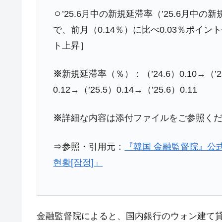
ドを掲げる「在韓反米勢力」
ㅇ’25.6月中の新規延滞率（’25.6月中の
韓国政府「2035年までに18.4GW規
『Money1』
で、前月（0.14％）に比べ0.03％ポイン
ト上昇］
JPモルガン「韓国レバレッジETFの
『Money1』
韓国『国民年金公団』株価暴落で200
『Money1』
※
新規延滞率（％）：（’24.6）0.10→（’25.2
韓国政府「ニセＫ-ブランドを通報しよ
『Money1』
0.12→（’25.5）0.14→（’25.6）0.11
韓国「橋が落ちました」⇒ 耐久性「な
『Money1』
※
詳細な内容は添付ファイルをご参照く
韓国鉄鋼最大手『POSCO』ズブズブ沈
『Money1』
米国下院「韓国の公務員個人をターゲ
『Money1』
⇒参照・引用元：
『韓国 金融監督院』公式
する差別。許してはおかぬ
현황[잠정]」
韓国ボンクラ政策室長･金容範、株価
『Money1』
韓国半導体『SKハイニックス』2026
『Money1』
日本の誇る海洋資源調査船『白嶺』は先進技
Fact1
金融監督院によると、国内銀行のウォン建て
夏の甲子園、優勝校を最も多く輩出している
Fact1