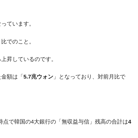
くなっています。
がもらえる賞金とは？
月比でのこと。
？
りそうなスーパーリーグとは？
ろ上昇しているのです。
高位だった選手とは？
た金額は「
5.7兆ウォン
」となっており、対前月比で
打っている意外な選手とは？
は？
月時点で韓国の4大銀行の「無収益与信」残高の合計は
4