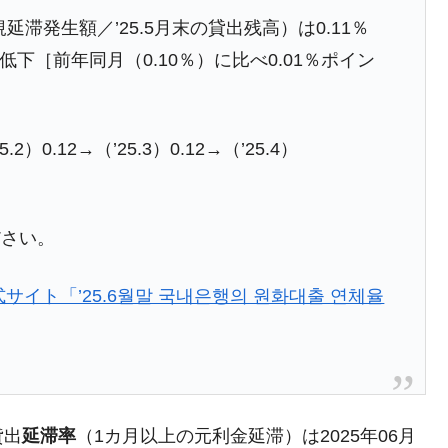
新規延滞発生額／’25.5月末の貸出残高）は0.11％
模のAIデータセンター整備」⇒ だから無理だってば。
ト低下［前年同月（0.10％）に比べ0.01％ポイン
清算はほぼ終わった」
兆蒸発。
）0.12→（’25.3）0.12→（’25.4）
うキャンペーン」⇒ あの名物教授も登場！
さすぎ」では。
ださい。
む。営業利益80.2％も減少
ットにぶん殴る法案」提出！⇒ クーパン問題は合衆国企業に対
サイト「’25.6월말 국내은행의 원화대출 연체율
暴落に他人事のような発言。
年2Qの業績「史上最高益」当期純利益は前年同期比13.4倍に。
術の塊！
貸出
延滞率
（1カ月以上の元利金延滞）は2025年06月
都道府県とは？