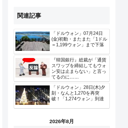
関連記事
「ドルウォン」07月24日
(金)初動・またまた「1ドル
＝1,199ウォン」まで下落
『韓国銀行』総裁が「通貨
スワップを締結してもウォ
ン安は止まらない」と言っ
てるのに……
「ドルウォン」28日(木)夕
刻・なんと1,270を再突
破！「1,274ウォン」到達
2026年8月