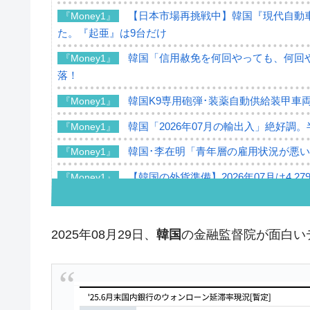
【日本市場再挑戦中】韓国『現代自動車
『Money1』
た。『起亜』は9台だけ
韓国「信用赦免を何回やっても、何回や
『Money1』
落！
韓国K9専用砲弾･装薬自動供給装甲車両
『Money1』
韓国「2026年07月の輸出入」絶好調
『Money1』
韓国･李在明「青年層の雇用状況が悪い
『Money1』
【韓国の外貨準備】2026年07月は4,2
『Money1』
韓国「ここは北朝鮮なのか。選管がサ
『Money1』
韓国･李在明さっそく不動産対策で浅
『Money1』
2025年08月29日、
韓国
の金融監督院が面白い
韓国は「中国と同じく」投資に不適格
『Money1』
『韓国銀行』が「金の保有量を増やし
『Money1』
韓国･外為取引量「1日当たり1,214.
『Money1』