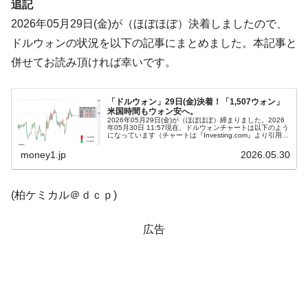
追記
韓国「株式市場が賭博場のように変質した
『Money1』
2026年05月29日(金)が（ほぼほぼ）決着しましたので、
のは政界の責任だ」
ドルウォンの状況を以下の記事にまとめました。本記事と
韓国「2026年1Q 資金循環統計」面白い結果
『Money1』
併せてお読み頂ければ幸いです。
に。
韓国化学企業最大手『ロッテケミカル』純
『Money1』
「ドルウォン」29日(金)決着！「1,507ウォン」
借入金が約8兆。信用格付け「ネガティブ」にダウン
米国時間もウォン安へ。
2026年05月29日(金)が（ほぼほぼ）締まりました。2026
年05月30日 11:57現在、ドルウォンチャートは以下のよう
韓国株式市場･暗黒の火曜日。サーキットブ
『Money1』
になっています（チャートは『Investing.com』より引用：
以下同）。結局長い陽線で締まりました。「1ドル＝...
レイカーも発動！ 半導体2銘柄の暴落
money1.jp
2026.05.30
日本の誇る海洋資源調査船『白嶺』は先進技術の
Fact1
塊！
(柏ケミカル＠ｄｃｐ)
夏の甲子園、優勝校を最も多く輩出している都道
Fact1
府県とは？
広告
今話題の「楽天ライオンズ」とは？
Fact1
奇跡の毛色「白毛馬」とは？
Fact1
全て勝つといくら？ 競馬GI競走で勝利騎手がもら
Fact1