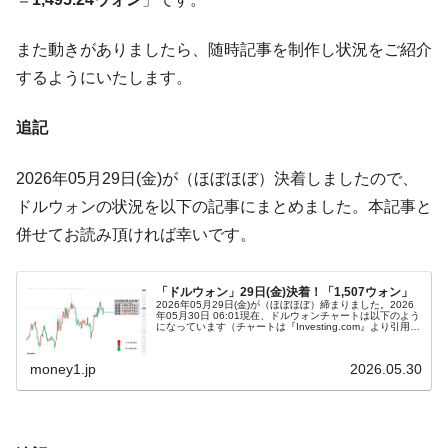
ぎ」では。
韓国鉄鋼最大手『POSCO』ズブズブ沈む。
『Money1』
また動きがありましたら、随時記事を制作し状況をご紹介
営業利益80.2％も減少
するようにいたします。
米国下院「韓国の公務員個人をターゲット
『Money1』
にぶん殴る法案」提出！⇒ クーパン問題は合衆国企業に対
追記
する差別。許してはおかぬ
2026年05月29日(金)が（ほぼほぼ）決着しましたので、
韓国ボンクラ政策室長･金容範、株価暴落に
『Money1』
他人事のような発言。
ドルウォンの状況を以下の記事にまとめました。本記事と
併せてお読み頂ければ幸いです。
韓国半導体『SKハイニックス』2026年2Qの
『Money1』
業績「史上最高益」当期純利益は前年同期比13.4倍に。
韓国･加徳島新国際空港「またも暗礁」の危
『Money1』
「ドルウォン」29日(金)決着！「1,507ウォン」
2026年05月29日(金)が（ほぼほぼ）締まりました。2026
機 ⇒ 10.7兆では損が出るからできない。
年05月30日 06:01現在、ドルウォンチャートは以下のよう
になっています（チャートは『Investing.com』より引用：
以下同）。ローソク足1本が1分間の値動きを示す「…
【速報】韓国株式市場の暴落・本日07月29
『Money1』
日(水)もサイドカー・サーキットブレイカーの二段コンボ
money1.jp
2026.05.30
発動！
IT産業は人を雇用する効果は低い。全産業の
『Money1』
半分未満しか雇用を生まない