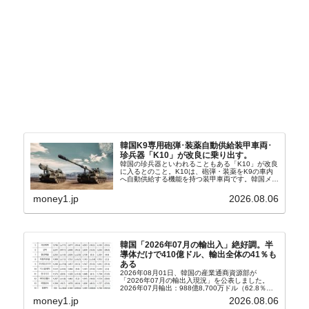
韓国K9専用砲弾･装薬自動供給装甲車両･
珍兵器「K10」が改良に乗り出す。
韓国の珍兵器といわれることもある「K10」が改良
に入るとのこと。K10は、砲弾・装薬をK9の車内
へ自動供給する機能を持つ装甲車両です。韓国メデ
ィア『Chosun Biz』が報じていますので、同記事
から以下に一部を引きます。2005年に初めて...
money1.jp
2026.08.06
韓国「2026年07月の輸出入」絶好調。半
導体だけで410億ドル、輸出全体の41％も
ある
2026年08月01日、韓国の産業通商資源部が
「2026年07月の輸出入現況」を公表しました。
2026年07月輸出：988億8,700万ドル（62.8％）
輸入：685億6,300万ドル（26.5％）貿易収支：
money1.jp
2026.08.06
303億2,400万ドル2026...