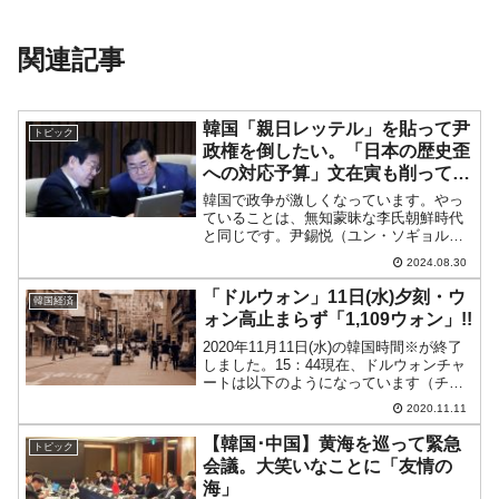
関連記事
韓国「親日レッテル」を貼って尹
トピック
政権を倒したい。「日本の歴史歪
への対応予算」文在寅も削ってい
た
韓国で政争が激しくなっています。やっ
ていることは、無知蒙昧な李氏朝鮮時代
と同じです。尹錫悦（ユン・ソギョル）
政権は保守より政策を淡々と進してお
2024.08.30
り、その点では立派です。残念ながら、
先の第22代国会議員選挙で左派・進歩系
「ドルウォン」11日(水)夕刻・ウ
韓国経済
の野党『共に民主党』が過...
ォン高止まらず「1,109ウォン」!!
2020年11月11日(水)の韓国時間※が終了
しました。15：44現在、ドルウォンチャ
ートは以下のようになっています（チャ
ートは『Investing.com』より引用：以下
2020.11.11
同）。韓国の輸出産業の皆さまがお困り
になるかもそれませんが、とうとう...
【韓国･中国】黄海を巡って緊急
トピック
会議。大笑いなことに「友情の
海」