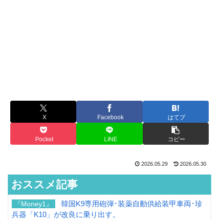
X
Facebook
はてブ
Pocket
LINE
コピー
2026.05.29
2026.05.30
おススメ記事
韓国K9専用砲弾･装薬自動供給装甲車両･珍
『Money1』
兵器「K10」が改良に乗り出す。