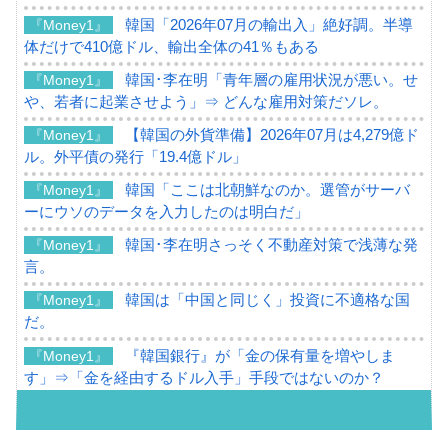
韓国「2026年07月の輸出入」絶好調。半導
『Money1』
体だけで410億ドル、輸出全体の41％もある
韓国･李在明「青年層の雇用状況が悪い。せ
『Money1』
や、若者に起業させよう」⇒ どんな雇用対策だソレ。
【韓国の外貨準備】2026年07月は4,279億ド
『Money1』
ル。外平債の発行「19.4億ドル」
韓国「ここは北朝鮮なのか。選管がサーバ
『Money1』
ーにウソのデータを入力したのは明白だ」
韓国･李在明さっそく不動産対策で浅薄な発
『Money1』
言。
韓国は「中国と同じく」投資に不適格な国
『Money1』
だ。
『韓国銀行』が「金の保有量を増やしま
『Money1』
す」⇒「金を経由するドル入手」手段ではないのか？
韓国･外為取引量「1日当たり1,214.4億ド
『Money1』
ル」まで拡大 ⇒ 海外資金の動きに強く左右される状態