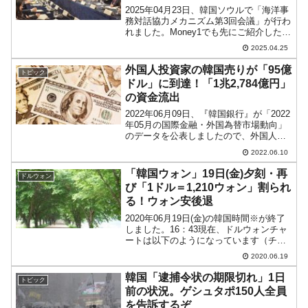
2025年04月23日、韓国ソウルで「海洋事
務対話協力メカニズム第3回会議」が行わ
れました。Money1でも先にご紹介したと
おり、中国側は黄海に得体の知れない構
2025.04.25
造物を造っており、鮭の養殖場に関連す
る施設だ――と嘯うそぶいております。
外国人投資家の韓国売りが「95億
トピック
中国がや...
ドル」に到達！「1兆2,784億円」
の資金流出
2022年06月09日、『韓国銀行』が「2022
年05月の国際金融・外国為替市場動向」
のデータを公表しましたので、外国人投
資家の株式市場、債権市場の動向を見て
2022.06.10
みます。⇒参照・引用元：『韓国銀行』
公式サイト「2022年5月以降の国際金
「韓国ウォン」19日(金)夕刻・再
ドルウォン
融・外国...
び「1ドル＝1,210ウォン」割られ
る！ウォン安後退
2020年06月19日(金)の韓国時間※が終了
しました。16：43現在、ドルウォンチャ
ートは以下のようになっています（チャ
ートは『Investing.com』より引用：以下
2020.06.19
同）。陰線になってしまいました。ウォ
ン高進行です。ローソク足1本が1...
韓国「逮捕令状の期限切れ」1日
トピック
前の状況。ゲシュタポ150人全員
を告訴するぞ