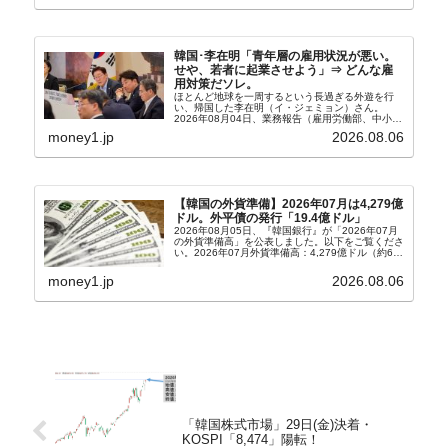
韓国･李在明「青年層の雇用状況が悪い。
せや、若者に起業させよう」⇒ どんな雇
用対策だソレ。
ほとんど地球を一周するという長過ぎる外遊を行
い、帰国した李在明（イ・ジェミョン）さん。
2026年08月04日、業務報告（雇用労働部、中小ベ
ンチャー企業部、公正取引委員会）を主催。この席
money1.jp
2026.08.06
上、韓国大統領に成りおおせた李在明（イ・ジェミ
ョン）さん...
【韓国の外貨準備】2026年07月は4,279億
ドル。外平債の発行「19.4億ドル」
2026年08月05日、『韓国銀行』が「2026年07月
の外貨準備高」を公表しました。以下をご覧くださ
い。2026年07月外貨準備高：4,279億ドル（約67
兆4,456億円）※前月比：+6億ドル＜＜内訳＞＞
⇒Securities：3,80...
money1.jp
2026.08.06
「韓国株式市場」29日(金)決着・
KOSPI「8,474」陽転！