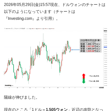
韓国･帰ってきた李在明。李在明を支持しな
2026年05月29日(金)15:57現在、ドルウォンのチャートは
『Money1』
い「50.5％」に上昇
以下のようになっています（チャートは
韓国大統領府ボンクラ政策室長が告発され
『Money1』
『Investing.com』より引用）。
た ⇒ 国家が行った恐るべき株価操作であり、空前の国政壟
断
韓国･警察職員が「丸刈りになって抗議活
『Money1』
動」
中国だけが鉄鋼輸出を異常増加させる ⇒ 中
『Money1』
国の過剰生産が世界を蝕む。
韓国製造業「半導体絶好調」のウラで他業
『Money1』
種は全般的「不調」⇒ PSIが示す現況は決して良くない。
【米韓激突案件】韓国消費者院が『クーパ
『Money1』
ン』1人当たり賠償10万ウォンを認定 ⇒ 総額3兆7,000億
韓国で猛暑。南東部では干ばつ
『Money1』
陽線が伸びました。
韓国型イージス搭載の次世代駆逐艦
『Money1』
「KDDX」1番艦、2032年竣工と公示
現在のところ「1ドル＝
1,505ウォン
」近辺の攻防となっ