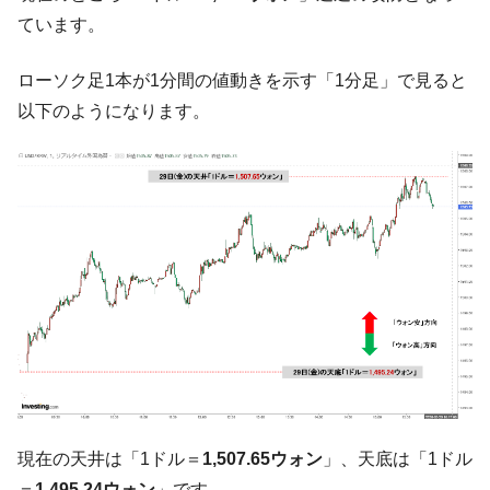
【対日本円】ウォン安が急進！ 日米の協調
『Money1』
ています。
に韓国がいっちょがみしたのでは。
韓国政府『BYD』車への補助金を全廃 ⇒ 実
『Money1』
ローソク足1本が1分間の値動きを示す「1分足」で見ると
は韓国で『BYD』車は売れている。6カ月で対前年同期比
以下のようになります。
1.9倍！
在韓米国大使スティールが着韓！⇒ さっそ
『Money1』
く空港に詰めかけ「出て行け！」「極右勢力」のプラカー
ドを掲げる「在韓反米勢力」
韓国政府「2035年までに18.4GW規模のAIデ
『Money1』
ータセンター整備」⇒ だから無理だってば。
JPモルガン「韓国レバレッジETFの清算は
『Money1』
ほぼ終わった」
韓国『国民年金公団』株価暴落で200兆蒸
『Money1』
発。
韓国政府「ニセＫ-ブランドを通報しようキ
『Money1』
ャンペーン」⇒ あの名物教授も登場！
現在の天井は「1ドル＝
1,507.65ウォン
」、天底は「1ドル
韓国「橋が落ちました」⇒ 耐久性「なさす
『Money1』
＝
1,495.24ウォン
」です。