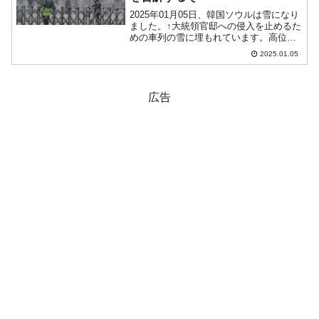
2025年01月05日、韓国ソウルは雪になり
ました。↑大統領官邸への侵入を止めるた
めの車列の雪に埋もれています。高位公
職者犯罪捜査処が請求し、ソウル西部地
2025.01.05
方裁判所が発付し逮捕令状・捜索令状は
06日が期限です（ただし延長・再発付の
要求はできる...
広告