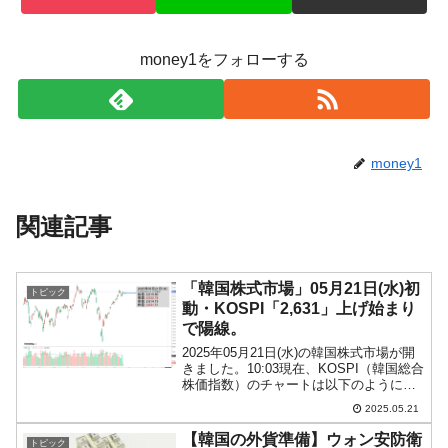
money1をフォローする
money1
関連記事
「韓国株式市場」05月21日(水)初
トピック
動・KOSPI「2,631」上げ始まり
で陽線。
2025年05月21日(水)の韓国株式市場が開
きました。10:03現在、KOSPI（韓国総合
株価指数）のチャートは以下のようにな
っています（チャートは
2025.05.21
『Investing.com』より引用）。上げて始
まっており、現在のところ陽線。
【韓国の外貨準備】ウォン安防衛
トピック