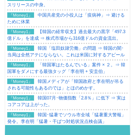
スリリースの中身。
中国共産党の小役人は「疫病神」⇒ 避ける
『Money1』
ために休業
【韓国の経常収支】過去最大の黒字「497.3
『Money1』
億ドル」を達成 ⇒ 株式市場から316億ドルの資金流出。
韓国「塩田奴隷労働」の問題 ⇒ 韓国の闇･
『Money1』
当局は全然アテにならない。これは米国に対するアピール
「韓国軍はたるんでいる」案件 × ２。⇒ 韓
『Money1』
国軍をダメにする最強タッグ「李在明 + 安圭伯」
韓国メディアが「韓国政府と李在明が吊る
『Money1』
される可能性もあるのでは」とほのめかす。
韓国07月･物価指数「2.8％」に低下 ⇒ 実は
『Money1』
コアコアは上がった。
韓国･猛暑でソウル市全域「猛暑重大警報」
『Money1』
発令。李在明「猛暑・干ばつ対処状況点検会議」
【日本市場再挑戦中】韓国『現代自動車』
『Money1』