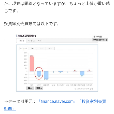
た。現在は陽線となっていますが、ちょっと上値が重い感
韓国は「中国と同じく」投資に不適格な国
『Money1』
じです。
だ。
『韓国銀行』が「金の保有量を増やしま
『Money1』
投資家別売買動向は以下です。
す」⇒「金を経由するドル入手」手段ではないのか？
韓国･外為取引量「1日当たり1,214.4億ド
『Money1』
ル」まで拡大 ⇒ 海外資金の動きに強く左右される状態
韓国･帰ってきた李在明。李在明を支持しな
『Money1』
い「50.5％」に上昇
韓国大統領府ボンクラ政策室長が告発され
『Money1』
た ⇒ 国家が行った恐るべき株価操作であり、空前の国政壟
断
韓国･警察職員が「丸刈りになって抗議活
『Money1』
動」
中国だけが鉄鋼輸出を異常増加させる ⇒ 中
『Money1』
⇒データ引用元：
『finance.naver.com』「投資家別売買
国の過剰生産が世界を蝕む。
動向」
韓国製造業「半導体絶好調」のウラで他業
『Money1』