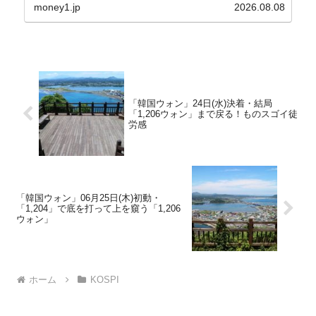
す。↑経済的無知蒙昧な李在明（イ・ジェミョン）
money1.jp
2026.08.08
さんと「韓国初の文官上がり」の国防部長官安圭伯
（アン...
「韓国ウォン」24日(水)決着・結局
「1,206ウォン」まで戻る！ものスゴイ徒
労感
「韓国ウォン」06月25日(木)初動・
「1,204」で底を打って上を窺う「1,206
ウォン」
ホーム
KOSPI