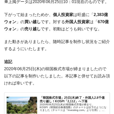
※
上掲データは2020年06月25日10：01現在のものです。
種は全般的「不調」⇒ PSIが示す現況は決して良くない。
【米韓激突案件】韓国消費者院が『クーパ
『Money1』
下がって始まったためか、
個人投資家
は旺盛に「
2,383億
ン』1人当たり賠償10万ウォンを認定 ⇒ 総額3兆7,000億
ウォン
」の
買い越し
です。対する
外国人投資家
は「
670億
韓国で猛暑。南東部では干ばつ
『Money1』
ウォン
」の
売り越し
です。初動はどうも鈍いですな。
韓国型イージス搭載の次世代駆逐艦
『Money1』
「KDDX」1番艦、2032年竣工と公示
また動きがありましたら、随時記事を制作し状況をご紹介
【対日本円】ウォン安が急進！ 日米の協調
『Money1』
するようにいたします。
に韓国がいっちょがみしたのでは。
韓国政府『BYD』車への補助金を全廃 ⇒ 実
『Money1』
追記
は韓国で『BYD』車は売れている。6カ月で対前年同期比
2020年06月25日(木)の韓国株式市場が締まりましたので
1.9倍！
以下の記事を制作いたしました。本記事と併せてお読み頂
在韓米国大使スティールが着韓！⇒ さっそ
『Money1』
ければ幸いです。
く空港に詰めかけ「出て行け！」「極右勢力」のプラカー
ドを掲げる「在韓反米勢力」
「韓国株式市場」25日(木)終了・外国人2.8千億
韓国政府「2035年までに18.4GW規模のAIデ
『Money1』
売り越し！KOSPI「2,112」へ下落
2020年06月25日(木)の韓国株式市場が締まり、
ータセンター整備」⇒ だから無理だってば。
KOSPI（韓国総合株価指数）のチャートは以下のようにな
りました（チャートは『Investing.com』より引用）。
KOSPIは大きく下落し、「2,112」まで後退しました。以