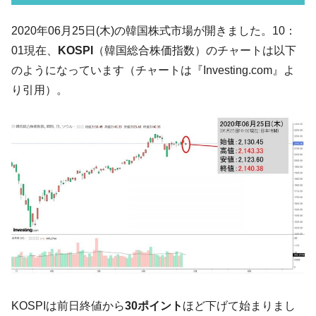
07月販売台数は去年のほぼ半分「71台」しか売れなかっ
た。『起亜』は9台だけ
2020年06月25日(木)の韓国株式市場が開きました。10：
韓国「信用赦免を何回やっても、何回やっ
『Money1』
01現在、
KOSPI
（韓国総合株価指数）のチャートは以下
ても」⇒ 257万人赦免したのに60万人がまた延滞者に転
のようになっています（チャートは『Investing.com』よ
落！
り引用）。
韓国K9専用砲弾･装薬自動供給装甲車両･珍
『Money1』
兵器「K10」が改良に乗り出す。
韓国「2026年07月の輸出入」絶好調。半導
『Money1』
体だけで410億ドル、輸出全体の41％もある
韓国･李在明「青年層の雇用状況が悪い。せ
『Money1』
や、若者に起業させよう」⇒ どんな雇用対策だソレ。
【韓国の外貨準備】2026年07月は4,279億ド
『Money1』
ル。外平債の発行「19.4億ドル」
韓国「ここは北朝鮮なのか。選管がサーバ
『Money1』
ーにウソのデータを入力したのは明白だ」
韓国･李在明さっそく不動産対策で浅薄な発
『Money1』
KOSPIは前日終値から
30ポイント
ほど下げて始まりまし
言。