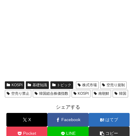
KOSPI
基礎知識
トピック
株式市場
空売り規制
空売り禁止
韓国総合株価指数
KOSPI
南朝鮮
韓国
シェアする
X
Facebook
はてブ
Pocket
LINE
コピー