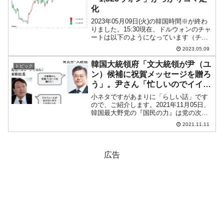
化
2023年05月09日(火)の韓国時間※が終わ
りました。15:30現在、ドルウォンのチャ
ートは以下のようになっています（チャ
ートは『Investing.com』より引用）。残
2023.05.09
念ながらコマ足になってしまいました。
現在のところ「1ドル＝1,32...
韓国大統領府「文大統領が尹（ユ
トピック
ン）候補に祝賀メッセージを贈ろ
う」。尹さん「忙しいのでイイで
す」
小ネタですがあまりに「らしい話」です
ので、ご紹介します。2021年11月05日、
韓国最大野党の『国民の力』は党の次期
大統領候補として尹錫悦（ユン・ソギョ
2021.11.11
ル）前検察総長を選出。尹さんは、この
日から本選に向けて、本格的な選挙活動
を始めています。...
広告