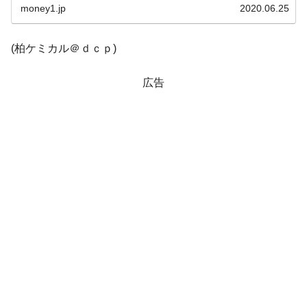
JPモルガン「韓国レバレッジETFの清算は
『Money1』
下は投資家...
money1.jp
2020.06.25
ほぼ終わった」
韓国『国民年金公団』株価暴落で200兆蒸
『Money1』
(柏ケミカル＠ｄｃｐ)
発。
韓国政府「ニセＫ-ブランドを通報しようキ
『Money1』
広告
ャンペーン」⇒ あの名物教授も登場！
韓国「橋が落ちました」⇒ 耐久性「なさす
『Money1』
ぎ」では。
韓国鉄鋼最大手『POSCO』ズブズブ沈む。
『Money1』
営業利益80.2％も減少
日本の誇る海洋資源調査船『白嶺』は先進技術の
Fact1
塊！
夏の甲子園、優勝校を最も多く輩出している都道
Fact1
府県とは？
今話題の「楽天ライオンズ」とは？
Fact1
奇跡の毛色「白毛馬」とは？
Fact1