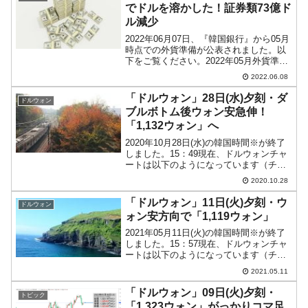
KOSPI...
でドルを溶かした！証券類73億ド
ル減少
2022年06月07日、『韓国銀行』から05月
時点での外貨準備が公表されました。以
下をご覧ください。2022年05月外貨準備
高：4,477億ドル(約59兆3,919億円)※(前
2022.06.08
月比：-16億ドル)＜＜内訳＞＞
⇒Securities 4,01...
「ドルウォン」28日(水)夕刻・ダ
ドルウォン
ブルボトム後ウォン安急伸！
「1,132ウォン」へ
2020年10月28日(水)の韓国時間※が終了
しました。15：49現在、ドルウォンチャ
ートは以下のようになっています（チャ
ートは『Investing.com』より引用：以下
2020.10.28
同）。陽線転換してウォン安方向に向か
っています。とりあえず「1ドル＝...
「ドルウォン」11日(火)夕刻・ウ
ドルウォン
ォン安方向で「1,119ウォン」
2021年05月11日(火)の韓国時間※が終了
しました。15：57現在、ドルウォンチャ
ートは以下のようになっています（チャ
ートは『Investing.com』より引用：以下
2021.05.11
同）。まだ一応陽線でウォン安方向です
が、頭を押さえられており、これ以...
「ドルウォン」09日(火)夕刻・
トピック
「1,323ウォン」がっかりコマ足