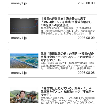
れ協力体制を構築□『韓国銀行』は、国内生産金の
money1.jp
2026.08.09
買い入れに...
【韓国の経常収支】過去最大の黒字
「497.3億ドル」を達成 ⇒ 株式市場から
316億ドルの資金流出。
2026年08月06日、『韓国銀行』が「2026年06
月」の国際収支統計を公示しました。当月は大きな
黒字を達成しました。以下をご覧ください。↑黄色
の傾向ペンでフォーカスしているのが2026年06月
money1.jp
2026.08.09
の経常収支です。2026年06月貿易収支：4...
韓国「塩田奴隷労働」の問題 ⇒ 韓国の闇･
当局は全然アテにならない。これは米国に
対するアピール
今回は面倒くさい話です。2026年07月30日、韓国
の雇用労働部が興味深いプレスリリースを出しまし
た。↑韓国の塩田は島嶼部に多く、劣悪な環境が一
般に見られることが少ないため、事件の発覚を妨げ
money1.jp
2026.08.08
たといわれます（後述）。これは、いわゆる「塩田
奴隷...
「韓国軍はたるんでいる」案件 × ２。⇒
韓国軍をダメにする最強タッグ「李在明 +
安圭伯」
弱将のもとに強兵なし――といわれます。韓国国防
部のTopは現在、Money1でもしつこくご紹介して
きたボンクラの安圭伯（アン・ギュベク）さんで