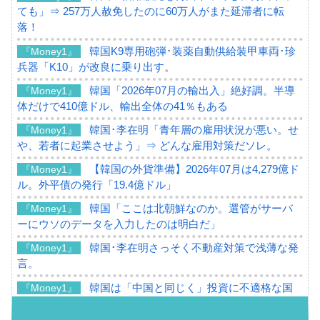
ても」⇒ 257万人赦免したのに60万人がまた延滞者に転
落！
韓国K9専用砲弾･装薬自動供給装甲車両･珍
『Money1』
兵器「K10」が改良に乗り出す。
韓国「2026年07月の輸出入」絶好調。半導
『Money1』
体だけで410億ドル、輸出全体の41％もある
韓国･李在明「青年層の雇用状況が悪い。せ
『Money1』
や、若者に起業させよう」⇒ どんな雇用対策だソレ。
【韓国の外貨準備】2026年07月は4,279億ド
『Money1』
ル。外平債の発行「19.4億ドル」
韓国「ここは北朝鮮なのか。選管がサーバ
『Money1』
ーにウソのデータを入力したのは明白だ」
韓国･李在明さっそく不動産対策で浅薄な発
『Money1』
言。
韓国は「中国と同じく」投資に不適格な国
『Money1』
だ。