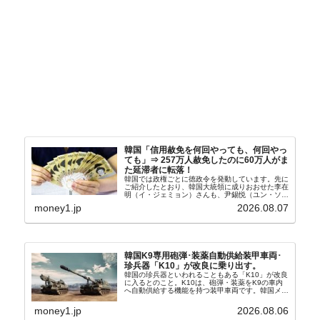
韓国「信用赦免を何回やっても、何回やっ
ても」⇒ 257万人赦免したのに60万人がま
た延滞者に転落！
韓国では政権ごとに徳政令を発動しています。先に
ご紹介したとおり、韓国大統領に成りおおせた李在
明（イ・ジェミョン）さんも、尹錫悦（ユン・ソギ
ョル）前政権が行った――「新出発基金」をバッド
money1.jp
2026.08.07
バンクにして不良債権の買い取りを行い、分割償還
や元利減免...
韓国K9専用砲弾･装薬自動供給装甲車両･
珍兵器「K10」が改良に乗り出す。
韓国の珍兵器といわれることもある「K10」が改良
に入るとのこと。K10は、砲弾・装薬をK9の車内
へ自動供給する機能を持つ装甲車両です。韓国メデ
ィア『Chosun Biz』が報じていますので、同記事
から以下に一部を引きます。2005年に初めて...
money1.jp
2026.08.06