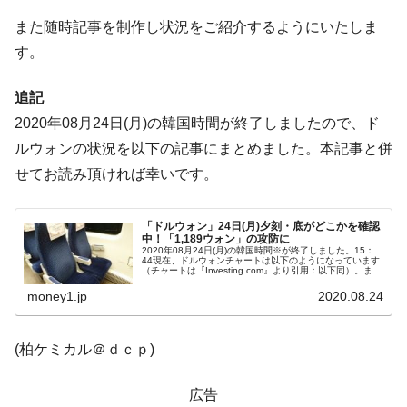
発。
また随時記事を制作し状況をご紹介するようにいたしま
韓国政府「ニセＫ-ブランドを通報しようキ
『Money1』
す。
ャンペーン」⇒ あの名物教授も登場！
韓国「橋が落ちました」⇒ 耐久性「なさす
『Money1』
追記
ぎ」では。
2020年08月24日(月)の韓国時間が終了しましたので、ド
韓国鉄鋼最大手『POSCO』ズブズブ沈む。
『Money1』
ルウォンの状況を以下の記事にまとめました。本記事と併
営業利益80.2％も減少
せてお読み頂ければ幸いです。
米国下院「韓国の公務員個人をターゲット
『Money1』
にぶん殴る法案」提出！⇒ クーパン問題は合衆国企業に対
する差別。許してはおかぬ
「ドルウォン」24日(月)夕刻・底がどこかを確認
中！「1,189ウォン」の攻防に
2020年08月24日(月)の韓国時間※が終了しました。15：
韓国ボンクラ政策室長･金容範、株価暴落に
『Money1』
44現在、ドルウォンチャートは以下のようになっています
（チャートは『Investing.com』より引用：以下同）。まだ
他人事のような発言。
陰線ですが、下落から少しウォン安方向に跳ね返ってはい
ます。...
money1.jp
2020.08.24
韓国半導体『SKハイニックス』2026年2Qの
『Money1』
業績「史上最高益」当期純利益は前年同期比13.4倍に。
(柏ケミカル＠ｄｃｐ)
韓国･加徳島新国際空港「またも暗礁」の危
『Money1』
機 ⇒ 10.7兆では損が出るからできない。
広告