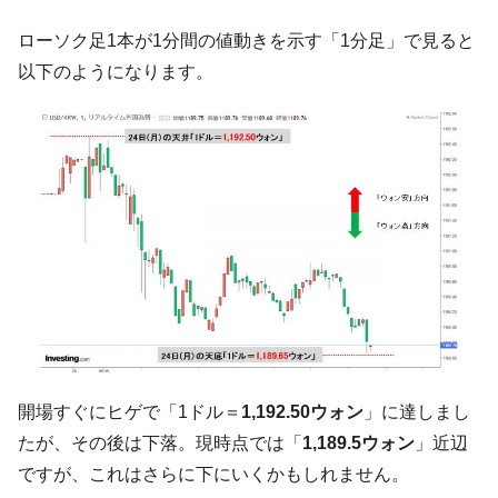
韓国で猛暑。南東部では干ばつ
『Money1』
ローソク足1本が1分間の値動きを示す「1分足」で見ると
韓国型イージス搭載の次世代駆逐艦
『Money1』
以下のようになります。
「KDDX」1番艦、2032年竣工と公示
【対日本円】ウォン安が急進！ 日米の協調
『Money1』
に韓国がいっちょがみしたのでは。
韓国政府『BYD』車への補助金を全廃 ⇒ 実
『Money1』
は韓国で『BYD』車は売れている。6カ月で対前年同期比
1.9倍！
在韓米国大使スティールが着韓！⇒ さっそ
『Money1』
く空港に詰めかけ「出て行け！」「極右勢力」のプラカー
ドを掲げる「在韓反米勢力」
韓国政府「2035年までに18.4GW規模のAIデ
『Money1』
ータセンター整備」⇒ だから無理だってば。
開場すぐにヒゲで「1ドル＝
1,192.50ウォン
」に達しまし
JPモルガン「韓国レバレッジETFの清算は
『Money1』
たが、その後は下落。現時点では「
1,189.5ウォン
」近辺
ほぼ終わった」
ですが、これはさらに下にいくかもしれません。
韓国『国民年金公団』株価暴落で200兆蒸
『Money1』