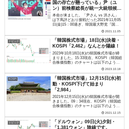
国の存亡が懸っている」尹（ユ
ン）前検察総長が統一大統領候補
に
本命が来ました。「尹さん vs 洪さん」
は下馬評どおり接戦だった2021年11月05
日(金)15：00過ぎ、韓国最大野党『国民
の力』が統一大統領候補を選ぶ最終選挙
2021.11.05
の結果を公表しました。結果は、尹錫悦
（ユン・ソギョル）前検察総長が第1位と
「韓国株式市場」18日(水)決着・
トピック
なり...
KOSPI「2,462」なんとか陽線！
2023年10月18日(水)の韓国株式市場が締
まりました。15:33現在、KOSPI（韓国総
合株価指数）のチャートは以下のように
なっています（チャートは
2023.10.18
『Investing.com』より引用）。なんとか
陽線を維持しました。危なかったです
「韓国株式市場」12月15日(水)初
KOSPI
が、...
動・KOSPI下げて始まり
「2,984」
2021年12月15日(水)の韓国株式市場が開
きました。09：34現在、KOSPI（韓国総
合株価指数）のチャートは以下のように
なっています（チャートは
2021.12.15
『Investing.com』より引用）。本日も下
げて始まりました。現在は陽線ですが上
「ドルウォン」09日(火)夕刻・
トピック
値は...
「1,381ウォン」陰線です。