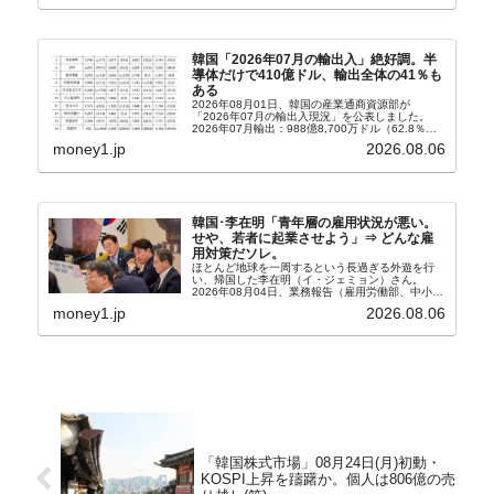
韓国「2026年07月の輸出入」絶好調。半
導体だけで410億ドル、輸出全体の41％も
ある
2026年08月01日、韓国の産業通商資源部が
「2026年07月の輸出入現況」を公表しました。
2026年07月輸出：988億8,700万ドル（62.8％）
輸入：685億6,300万ドル（26.5％）貿易収支：
money1.jp
2026.08.06
303億2,400万ドル2026...
韓国･李在明「青年層の雇用状況が悪い。
せや、若者に起業させよう」⇒ どんな雇
用対策だソレ。
ほとんど地球を一周するという長過ぎる外遊を行
い、帰国した李在明（イ・ジェミョン）さん。
2026年08月04日、業務報告（雇用労働部、中小ベ
ンチャー企業部、公正取引委員会）を主催。この席
money1.jp
2026.08.06
上、韓国大統領に成りおおせた李在明（イ・ジェミ
ョン）さん...
「韓国株式市場」08月24日(月)初動・
KOSPI上昇を躊躇か。個人は806億の売