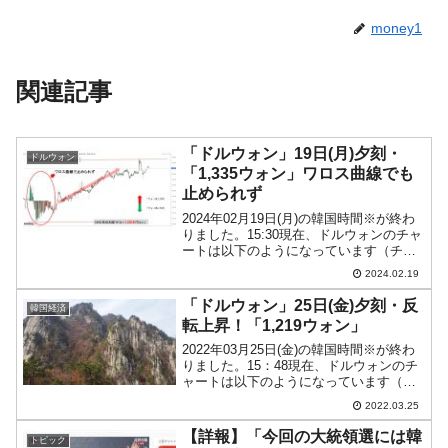
money1
関連記事
「ドルウォン」19日(月)夕刻・
ドルウォン
「1,335ウォン」ワロス曲線でも
止められず
2024年02月19日(月)の韓国時間※が終わ
りました。15:30現在、ドルウォンのチャ
ートは以下のようになっています（チャ
ートは『Investing.com』より引用）。陽
2024.02.19
線が伸びました。現在のところ「1ドル＝
1,335ウォン」近辺の攻防...
「ドルウォン」25日(金)夕刻・反
韓国経済
転上昇！「1,219ウォン」
2022年03月25日(金)の韓国時間※が終わ
りました。15：48現在、ドルウォンのチ
ャートは以下のようになっています（チ
ャートは『Investing.com』より引用）。
2022.03.25
下ヒゲが長くなりました。いまだ陰線で
すが底からは跳ね返っています。現...
【詳報】「今回の大統領選には韓
トピック