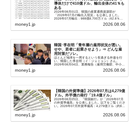
導体だけで410億ドル、輸出全体の41％も
ある
2026年08月01日、韓国の産業通商資源部が
「2026年07月の輸出入現況」を公表しました。
2026年07月輸出：988億8,700万ドル（62.8％）
輸入：685億6,300万ドル（26.5％）貿易収支：
money1.jp
2026.08.06
303億2,400万ドル2026...
韓国･李在明「青年層の雇用状況が悪い。
せや、若者に起業させよう」⇒ どんな雇
用対策だソレ。
ほとんど地球を一周するという長過ぎる外遊を行
い、帰国した李在明（イ・ジェミョン）さん。
2026年08月04日、業務報告（雇用労働部、中小ベ
ンチャー企業部、公正取引委員会）を主催。この席
money1.jp
2026.08.06
上、韓国大統領に成りおおせた李在明（イ・ジェミ
ョン）さん...
【韓国の外貨準備】2026年07月は4,279億
ドル。外平債の発行「19.4億ドル」
2026年08月05日、『韓国銀行』が「2026年07月
の外貨準備高」を公表しました。以下をご覧くださ
い。2026年07月外貨準備高：4,279億ドル（約67
兆4,456億円）※前月比：+6億ドル＜＜内訳＞＞
⇒Securities：3,80...
money1.jp
2026.08.06