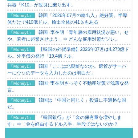
兵器「K10」が改良に乗り出す。
韓国「2026年07月の輸出入」絶好調。半導
『Money1』
体だけで410億ドル、輸出全体の41％もある
韓国･李在明「青年層の雇用状況が悪い。せ
『Money1』
や、若者に起業させよう」⇒ どんな雇用対策だソレ。
【韓国の外貨準備】2026年07月は4,279億ド
『Money1』
ル。外平債の発行「19.4億ドル」
韓国「ここは北朝鮮なのか。選管がサーバ
『Money1』
ーにウソのデータを入力したのは明白だ」
韓国･李在明さっそく不動産対策で浅薄な発
『Money1』
言。
韓国は「中国と同じく」投資に不適格な国
『Money1』
だ。
『韓国銀行』が「金の保有量を増やしま
『Money1』
す」⇒「金を経由するドル入手」手段ではないのか？
韓国･外為取引量「1日当たり1,214.4億ド
『Money1』