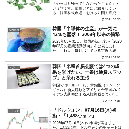
「やっぱり帰ってこなかったじゃん」と
いう話です。節目ごとにご紹介してい
る、韓国株式市場における外国人投資家
の売買動向です。韓国の取引所の集計に
2021.05.30
よれば、2021年05月01～30日の段階で、
外国人投資家は「9兆372億ウォン」（約
韓国「半導体の生産」が一気に
韓国経済
8,947億...
42％も墜落！ 2008年以来の衝撃
2023年03月31日、韓国の統計庁が「2023
年02月の産業活動動向」を公表しまし
た。これは、毎月出している定例の統計
資料ですが、今回は見逃せないデータが
2023.04.02
あります。⇒参照・引用元：『韓国 統計
庁』公式サイト「2023年02月の産業活動
韓国「米韓首脳会談では4つの成
トピック
動向...
果を挙げたい。一番は通貨スワッ
プ」と呆れる主張
韓国では05月21日に、尹錫悦（ユン・ソ
ギョル）新大統領とアメリカ合衆国のバ
イデン大統領による米韓首脳会談が行わ
れる――と期待感が大きくなっていま
2022.05.01
す。韓国メディア『ソウル経済』に、こ
の首脳会談で手に入れなければならない
「ドルウォン」07月16日(木)初
トピック
ものを列挙した記事が出...
動・「1,488ウォン」
2026年07月16日(木)の市場が開きまし
た。10:33現在、ドルウォンのチャートは