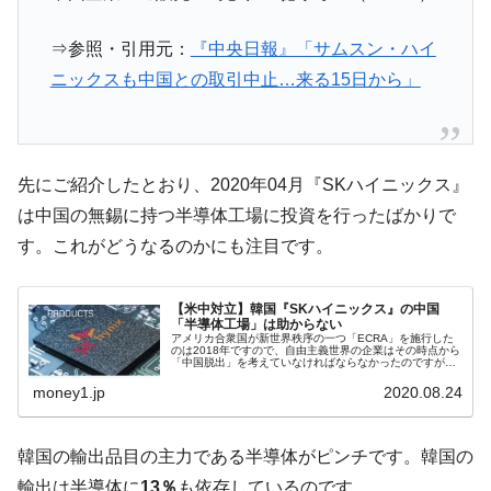
「KDDX」1番艦、2032年竣工と公示
【対日本円】ウォン安が急進！ 日米の協調
『Money1』
⇒参照・引用元：
『中央日報』「サムスン・ハイ
に韓国がいっちょがみしたのでは。
ニックスも中国との取引中止…来る15日から」
韓国政府『BYD』車への補助金を全廃 ⇒ 実
『Money1』
は韓国で『BYD』車は売れている。6カ月で対前年同期比
1.9倍！
先にご紹介したとおり、2020年04月『SKハイニックス』
在韓米国大使スティールが着韓！⇒ さっそ
『Money1』
く空港に詰めかけ「出て行け！」「極右勢力」のプラカー
は中国の無錫に持つ半導体工場に投資を行ったばかりで
ドを掲げる「在韓反米勢力」
す。これがどうなるのかにも注目です。
韓国政府「2035年までに18.4GW規模のAIデ
『Money1』
ータセンター整備」⇒ だから無理だってば。
【米中対立】韓国『SKハイニックス』の中国
「半導体工場」は助からない
JPモルガン「韓国レバレッジETFの清算は
『Money1』
アメリカ合衆国が新世界秩序の一つ「ECRA」を施行した
のは2018年ですので、自由主義世界の企業はその時点から
ほぼ終わった」
「中国脱出」を考えていなければならなかったのですが、
いまだに、しかも焦点となっている「半導体」において、
中国にお金を突っ込んでいる...
韓国『国民年金公団』株価暴落で200兆蒸
『Money1』
money1.jp
2020.08.24
発。
韓国政府「ニセＫ-ブランドを通報しようキ
『Money1』
韓国の輸出品目の主力である半導体がピンチです。韓国の
ャンペーン」⇒ あの名物教授も登場！
輸出は半導体に
13％
も依存しているのです。