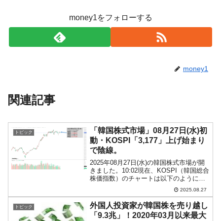
money1をフォローする
money1
関連記事
「韓国株式市場」08月27日(水)初
トピック
動・KOSPI「3,177」上げ始まり
で陰線。
2025年08月27日(水)の韓国株式市場が開
きました。10:02現在、KOSPI（韓国総合
株価指数）のチャートは以下のようにな
っています（チャートは
2025.08.27
『Investing.com』より引用）。投資家別
売買動向は以下です。⇒データ引用元：
外国人投資家が韓国株を売り越し
トピック
『f...
「9.3兆」！2020年03月以来最大