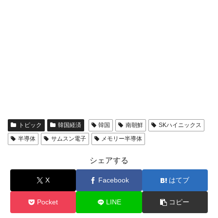
全て勝つといくら？ 競馬GI競走で勝利騎手がもら
Fact1
える賞金とは？
平成仮面ライダーの意外すぎるモチーフとは？
Fact1
発表から2日で大崩壊、鳴かず飛ばずに終わりそう
Fact1
なスーパーリーグとは？
日本人マスターズ挑戦の歴史。松山以前に最高位
Fact1
だった選手とは？
甲子園通算本塁打、最多の清原に次いで多く打っ
Fact1
ている意外な選手とは？
トピック
韓国経済
韓国
南朝鮮
SKハイニックス
セレクトセールの高額取引馬が稼いだ金額とは？
Fact1
半導体
サムスン電子
メモリー半導体
シェアする
X
Facebook
はてブ
Pocket
LINE
コピー