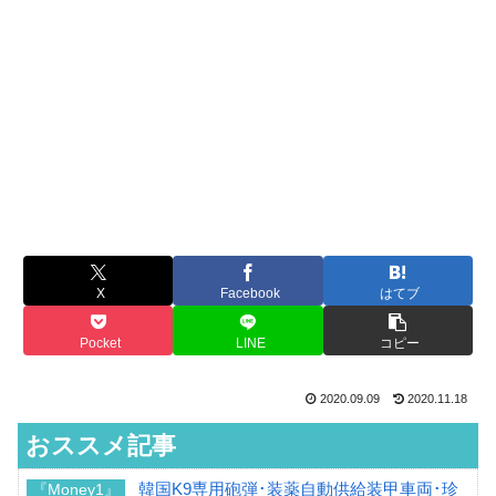
X
Facebook
はてブ
Pocket
LINE
コピー
2020.09.09
2020.11.18
おススメ記事
韓国K9専用砲弾･装薬自動供給装甲車両･珍
『Money1』