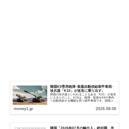
韓国K9専用砲弾･装薬自動供給装甲車両･
珍兵器「K10」が改良に乗り出す。
韓国の珍兵器といわれることもある「K10」が改良
に入るとのこと。K10は、砲弾・装薬をK9の車内
へ自動供給する機能を持つ装甲車両です。韓国メデ
ィア『Chosun Biz』が報じていますので、同記事
から以下に一部を引きます。2005年に初めて...
money1.jp
2026.08.06
韓国「2026年07月の輸出入」絶好調。半