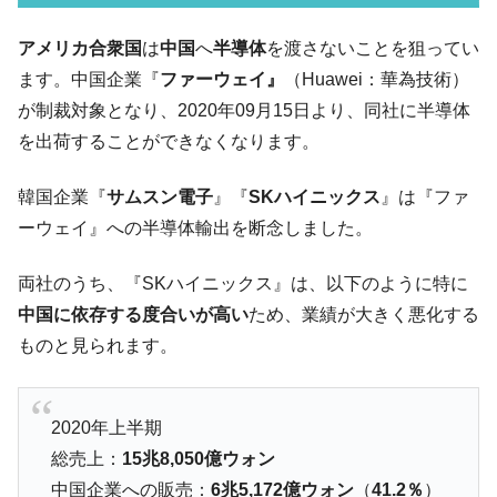
ル」まで拡大 ⇒ 海外資金の動きに強く左右される状態
韓国･帰ってきた李在明。李在明を支持しな
アメリカ合衆国
は
中国
へ
半導体
を渡さないことを狙ってい
『Money1』
い「50.5％」に上昇
ます。中国企業『
ファーウェイ』
（Huawei：華為技術）
韓国大統領府ボンクラ政策室長が告発され
『Money1』
が制裁対象となり、2020年09月15日より、同社に半導体
た ⇒ 国家が行った恐るべき株価操作であり、空前の国政壟
を出荷することができなくなります。
断
韓国･警察職員が「丸刈りになって抗議活
『Money1』
韓国企業『
サムスン電子
』『
SKハイニックス
』は『ファ
動」
ーウェイ』への半導体輸出を断念しました。
中国だけが鉄鋼輸出を異常増加させる ⇒ 中
『Money1』
国の過剰生産が世界を蝕む。
両社のうち、『SKハイニックス』は、以下のように特に
中国に依存する度合いが高い
ため、業績が大きく悪化する
韓国製造業「半導体絶好調」のウラで他業
『Money1』
種は全般的「不調」⇒ PSIが示す現況は決して良くない。
ものと見られます。
【米韓激突案件】韓国消費者院が『クーパ
『Money1』
ン』1人当たり賠償10万ウォンを認定 ⇒ 総額3兆7,000億
2020年上半期
韓国で猛暑。南東部では干ばつ
『Money1』
総売上：
15兆8,050億ウォン
韓国型イージス搭載の次世代駆逐艦
『Money1』
中国企業への販売：
6兆5,172億ウォン
（
41.2％
）