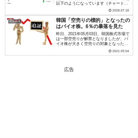
以下のようになっています（チャートは
『Investing.com』より引用）。現在のと
2026.07.16
ころ「1ドル＝1,488ウォン」近辺の攻防
となっています。ローソク足...
韓国「空売りの標的」となったの
韓国経済
はバイオ株。6％の暴落を見た
昨日、2021年05月03日、韓国株式市場で
は一部空売りが解禁となりましたが、バ
イオ株が大きく空売りの対象となったこ
とが注目されています。具体的には『セ
2021.05.04
ルトリオン』です。以下をご覧くださ
い。『セルトリオン』は03日に「6.2％」
も下落しまし...
広告