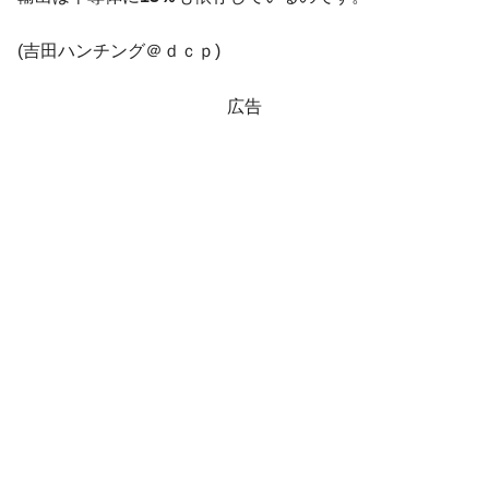
韓国「橋が落ちました」⇒ 耐久性「なさす
『Money1』
ぎ」では。
(吉田ハンチング＠ｄｃｐ)
韓国鉄鋼最大手『POSCO』ズブズブ沈む。
『Money1』
営業利益80.2％も減少
広告
米国下院「韓国の公務員個人をターゲット
『Money1』
にぶん殴る法案」提出！⇒ クーパン問題は合衆国企業に対
する差別。許してはおかぬ
韓国ボンクラ政策室長･金容範、株価暴落に
『Money1』
他人事のような発言。
韓国半導体『SKハイニックス』2026年2Qの
『Money1』
業績「史上最高益」当期純利益は前年同期比13.4倍に。
韓国･加徳島新国際空港「またも暗礁」の危
『Money1』
機 ⇒ 10.7兆では損が出るからできない。
【速報】韓国株式市場の暴落・本日07月29
『Money1』
日(水)もサイドカー・サーキットブレイカーの二段コンボ
発動！