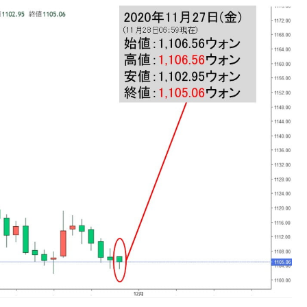
DX」1番艦、2032年竣工と公示
の協調に韓国がいっちょがみしたのでは。
⇒ 実は韓国で『BYD』車は売れている。6カ月で対前年同期比
さっそく空港に詰めかけ「出て行け！」「極右勢力」のプラカー
模のAIデータセンター整備」⇒ だから無理だってば。
清算はほぼ終わった」
兆蒸発。
うキャンペーン」⇒ あの名物教授も登場！
さすぎ」では。
む。営業利益80.2％も減少