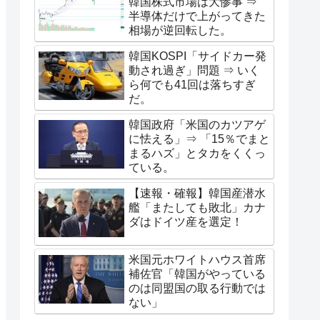
韓国株式市場は大惨事 ⇒
半導体だけで上がってきた
相場が逆回転した。
韓国KOSPI「サイドカー発
動され過ぎ」問題 ⇒ いく
ら何でも41回は落ちすぎ
だ。
韓国政府「米国のカツアゲ
に怯える」⇒ 「15％でまと
まるハズ」とタカをくくっ
ている。
【速報・確報】韓国産潜水
艦「またしても敗北」カナ
ダはドイツ産を選定！
米国元ホワイトハウス首席
補佐官「韓国がやっている
のは同盟国の取る行動では
ない」