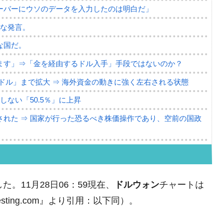
ーバーにウソのデータを入力したのは明白だ」
薄な発言。
な国だ。
ます」⇒「金を経由するドル入手」手段ではないのか？
4億ドル」まで拡大 ⇒ 海外資金の動きに強く左右される状態
ない「50.5％」に上昇
れた ⇒ 国家が行った恐るべき株価操作であり、空前の国政
議活動」
⇒ 中国の過剰生産が世界を蝕む。
た。11月28日06：59現在、
ドルウォン
チャートは
業種は全般的「不調」⇒ PSIが示す現況は決して良くない。
ting.com』より引用：以下同）。
ン』1人当たり賠償10万ウォンを認定 ⇒ 総額3兆7,000億