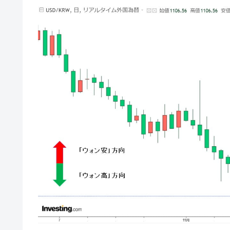
韓国型イージス搭載の次世代駆逐艦「KD
『Money1』
【対日本円】ウォン安が急進！ 日米
『Money1』
韓国政府『BYD』車への補助金を全廃 
『Money1』
1.9倍！
在韓米国大使スティールが着韓！⇒ 
『Money1』
ドを掲げる「在韓反米勢力」
韓国政府「2035年までに18.4GW規
『Money1』
JPモルガン「韓国レバレッジETFの
『Money1』
韓国『国民年金公団』株価暴落で200
『Money1』
韓国政府「ニセＫ-ブランドを通報しよ
『Money1』
韓国「橋が落ちました」⇒ 耐久性「な
『Money1』
韓国鉄鋼最大手『POSCO』ズブズブ沈
『Money1』