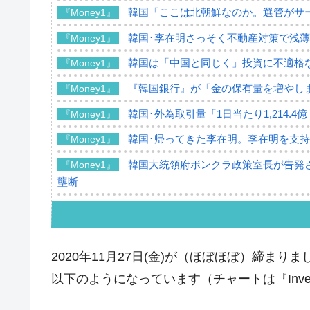
韓国「ここは北朝鮮なのか。選管がサ
『Money1』
韓国･李在明さっそく不動産対策で浅
『Money1』
韓国は「中国と同じく」投資に不適格
『Money1』
『韓国銀行』が「金の保有量を増やし
『Money1』
韓国･外為取引量「1日当たり1,214.
『Money1』
韓国･帰ってきた李在明。李在明を支持し
『Money1』
韓国大統領府ボンクラ政策室長が告発さ
『Money1』
壟断
韓国･警察職員が「丸刈りになって抗
『Money1』
中国だけが鉄鋼輸出を異常増加させる 
『Money1』
2020年11月27日(金)が（ほぼほぼ）締まりまし
韓国製造業「半導体絶好調」のウラで他
『Money1』
以下のようになっています（チャートは『Inves
【米韓激突案件】韓国消費者院が『クーパ
『Money1』
韓国で猛暑。南東部では干ばつ
『Money1』