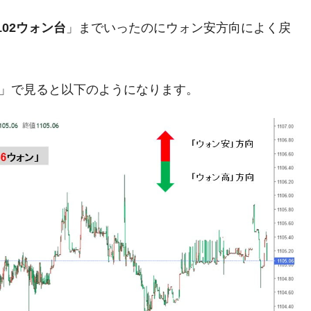
ットにぶん殴る法案」提出！⇒ クーパン問題は合衆国企業に対
,102ウォン台
」までいったのにウォン安方向によく戻
暴落に他人事のような発言。
年2Qの業績「史上最高益」当期純利益は前年同期比13.4倍に。
足」で見ると以下のようになります。
危機 ⇒ 10.7兆では損が出るからできない。
月29日(水)もサイドカー・サーキットブレイカーの二段コンボ
産業の半分未満しか雇用を生まない
したのは政界の責任だ」
い結果に。
』純借入金が約8兆。信用格付け「ネガティブ」にダウン
トブレイカーも発動！ 半導体2銘柄の暴落
術の塊！