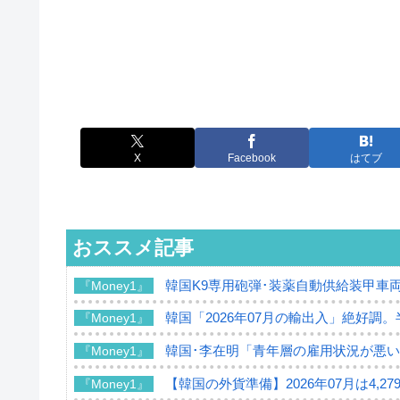
X
Facebook
はてブ
おススメ記事
韓国K9専用砲弾･装薬自動供給装甲車両
『Money1』
韓国「2026年07月の輸出入」絶好調
『Money1』
韓国･李在明「青年層の雇用状況が悪い
『Money1』
【韓国の外貨準備】2026年07月は4,2
『Money1』