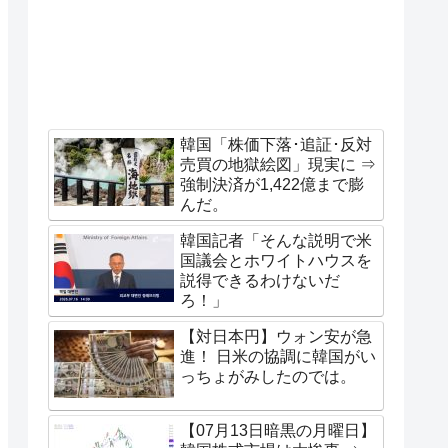
韓国「株価下落･追証･反対
売買の地獄絵図」現実に ⇒
強制決済が1,422億まで膨
んだ。
韓国記者「そんな説明で米
国議会とホワイトハウスを
説得できるわけないだ
ろ！」
【対日本円】ウォン安が急
進！ 日米の協調に韓国がい
っちょがみしたのでは。
【07月13日暗黒の月曜日】