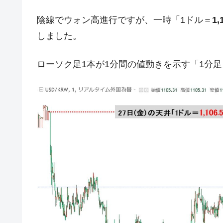
米国下院「韓国の公務員個人をターゲ
『Money1』
する差別。許してはおかぬ
陰線でウォン高進行ですが、一時「1ドル＝
1
韓国ボンクラ政策室長･金容範、株価
『Money1』
しました。
韓国半導体『SKハイニックス』2026
『Money1』
ローソク足1本が1分間の値動きを示す「1分
韓国･加徳島新国際空港「またも暗礁」の
『Money1』
【速報】韓国株式市場の暴落・本日07
『Money1』
発動！
IT産業は人を雇用する効果は低い。全
『Money1』
韓国「株式市場が賭博場のように変質
『Money1』
韓国「2026年1Q 資金循環統計」面白
『Money1』
韓国化学企業最大手『ロッテケミカル
『Money1』
韓国株式市場･暗黒の火曜日。サーキッ
『Money1』
日本の誇る海洋資源調査船『白嶺』は先進技
Fact1