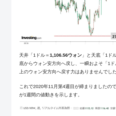
夏の甲子園、優勝校を最も多く輩出している
Fact1
今話題の「楽天ライオンズ」とは？
Fact1
奇跡の毛色「白毛馬」とは？
Fact1
全て勝つといくら？ 競馬GI競走で勝利騎手
Fact1
平成仮面ライダーの意外すぎるモチーフとは
Fact1
発表から2日で大崩壊、鳴かず飛ばずに終わ
Fact1
天井「1ドル＝
1,106.56ウォン
」と天底「1ド
日本人マスターズ挑戦の歴史。松山以前に最
Fact1
底からウォン安方向へ戻し、一瞬およそ「1ド
甲子園通算本塁打、最多の清原に次いで多く
Fact1
上のウォン安方向へ戻す力はありませんでし
セレクトセールの高額取引馬が稼いだ金額と
Fact1
これで2020年11月第4週目が締まりました
が1週間の値動きを示します。