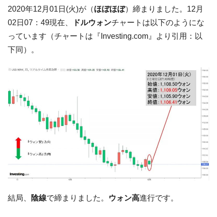
される可能性もあるのでは」とほのめかす。
2020年12月01日(火)が（
ほぼほぼ
）締まりました。12月
韓国07月･物価指数「2.8％」に低下 ⇒ 実は
『Money1』
02日07：49現在、
ドルウォン
チャートは以下のようにな
コアコアは上がった。
っています（チャートは『Investing.com』より引用：以
韓国･猛暑でソウル市全域「猛暑重大警報」
『Money1』
下同）。
発令。李在明「猛暑・干ばつ対処状況点検会議」
【日本市場再挑戦中】韓国『現代自動車』
『Money1』
07月販売台数は去年のほぼ半分「71台」しか売れなかっ
た。『起亜』は9台だけ
韓国「信用赦免を何回やっても、何回やっ
『Money1』
ても」⇒ 257万人赦免したのに60万人がまた延滞者に転
落！
韓国K9専用砲弾･装薬自動供給装甲車両･珍
『Money1』
兵器「K10」が改良に乗り出す。
韓国「2026年07月の輸出入」絶好調。半導
『Money1』
体だけで410億ドル、輸出全体の41％もある
結局、
陰線
で締まりました。
ウォン高
進行です。
韓国･李在明「青年層の雇用状況が悪い。せ
『Money1』
や、若者に起業させよう」⇒ どんな雇用対策だソレ。