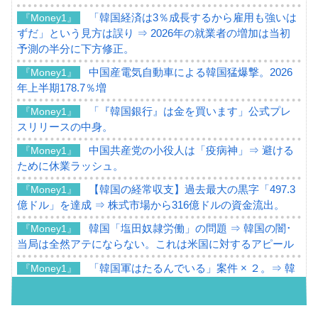
「韓国経済は3％成長するから雇用も強いは
『Money1』
ずだ」という見方は誤り ⇒ 2026年の就業者の増加は当初
予測の半分に下方修正。
中国産電気自動車による韓国猛爆撃。2026
『Money1』
年上半期178.7％増
「『韓国銀行』は金を買います」公式プレ
『Money1』
スリリースの中身。
中国共産党の小役人は「疫病神」⇒ 避ける
『Money1』
ために休業ラッシュ。
【韓国の経常収支】過去最大の黒字「497.3
『Money1』
億ドル」を達成 ⇒ 株式市場から316億ドルの資金流出。
韓国「塩田奴隷労働」の問題 ⇒ 韓国の闇･
『Money1』
当局は全然アテにならない。これは米国に対するアピール
「韓国軍はたるんでいる」案件 × ２。⇒ 韓
『Money1』
国軍をダメにする最強タッグ「李在明 + 安圭伯」
韓国メディアが「韓国政府と李在明が吊る
『Money1』