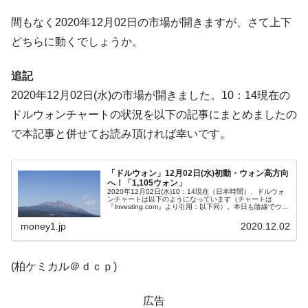
断
間もなく2020年12月02日の市場が開きますが、さて上下
韓国･警察職員が「丸刈りになって抗議活
『Money1』
動」
どちらに動くでしょうか。
中国だけが鉄鋼輸出を異常増加させる ⇒ 中
『Money1』
追記
国の過剰生産が世界を蝕む。
2020年12月02日(水)の市場が開きました。10：14現在の
韓国製造業「半導体絶好調」のウラで他業
『Money1』
ドルウォンチャートの状況を以下の記事にまとめましたの
種は全般的「不調」⇒ PSIが示す現況は決して良くない。
で本記事と併せてお読み頂ければ幸いです。
【米韓激突案件】韓国消費者院が『クーパ
『Money1』
ン』1人当たり賠償10万ウォンを認定 ⇒ 総額3兆7,000億
「ドルウォン」12月02日(水)初動・ウォン高方向
韓国で猛暑。南東部では干ばつ
『Money1』
へ！「1,105ウォン」
2020年12月02日(水)10：14現在（日本時間）、ドルウォ
韓国型イージス搭載の次世代駆逐艦
『Money1』
ンチャートは以下のようになっています（チャートは
『Investing.com』より引用：以下同）。本日も陰線でウォ
「KDDX」1番艦、2032年竣工と公示
ン高進行です。日足チャートでは底を固めている動きに見
えるのです...
money1.jp
2020.12.02
【対日本円】ウォン安が急進！ 日米の協調
『Money1』
に韓国がいっちょがみしたのでは。
(柏ケミカル＠ｄｃｐ)
韓国政府『BYD』車への補助金を全廃 ⇒ 実
『Money1』
は韓国で『BYD』車は売れている。6カ月で対前年同期比
広告
1.9倍！