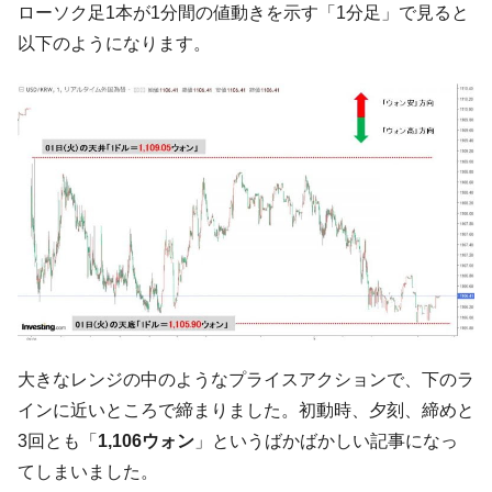
ローソク足1本が1分間の値動きを示す「1分足」で見ると
【韓国の外貨準備】2026年07月は4,279億ド
『Money1』
以下のようになります。
ル。外平債の発行「19.4億ドル」
韓国「ここは北朝鮮なのか。選管がサーバ
『Money1』
ーにウソのデータを入力したのは明白だ」
韓国･李在明さっそく不動産対策で浅薄な発
『Money1』
言。
韓国は「中国と同じく」投資に不適格な国
『Money1』
だ。
『韓国銀行』が「金の保有量を増やしま
『Money1』
す」⇒「金を経由するドル入手」手段ではないのか？
韓国･外為取引量「1日当たり1,214.4億ド
『Money1』
ル」まで拡大 ⇒ 海外資金の動きに強く左右される状態
大きなレンジの中のようなプライスアクションで、下のラ
韓国･帰ってきた李在明。李在明を支持しな
『Money1』
インに近いところで締まりました。初動時、夕刻、締めと
い「50.5％」に上昇
3回とも「
1,106ウォン
」というばかばかしい記事になっ
韓国大統領府ボンクラ政策室長が告発され
『Money1』
てしまいました。
た ⇒ 国家が行った恐るべき株価操作であり、空前の国政壟