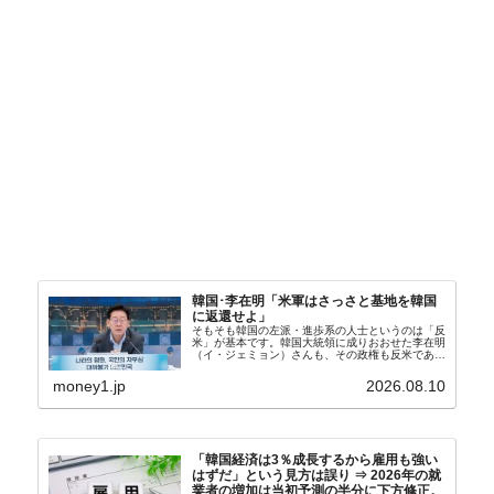
韓国･李在明「米軍はさっさと基地を韓国
に返還せよ」
そもそも韓国の左派・進歩系の人士というのは「反
米」が基本です。韓国大統領に成りおおせた李在明
（イ・ジェミョン）さんも、その政権も反米であ
り、親北・親中国が基本路線。ボンクラの安圭伯
（アン・ギュベク）さんが国防部長（長官）を努め
money1.jp
2026.08.10
ていることもあ...
「韓国経済は3％成長するから雇用も強い
はずだ」という見方は誤り ⇒ 2026年の就
業者の増加は当初予測の半分に下方修正。