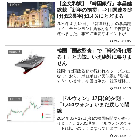
同）。↑水色の水平線が「1...
【全文和訳】『韓国銀行』李昌鏞
トピック
総裁「新年の挨拶」⇒ IT関連を除
けば成長率は1.4％にとどまる
2026年01月02日、『韓国銀行』の李昌鏞
（イ・チャンヨン）総裁が新年の挨拶を
述べました。非常に重要なポイントがあ
りますので、以下に全文を和訳しておき
2026.01.05
ます。長い文になりますので、面倒くさ
い方は次に小見出しまで飛ばしてくださ
韓国「国政監査」で「軽空母は要
韓国経済
い。『韓国銀行』...
る！」と力説。いえ絶対に要りま
せん
韓国では国政監査が行われるシーズンに
なっており、ポロポロと興味深い話が出
てきています。今回は例の「韓国版軽空
母」についてご紹介します。韓国メディ
2021.10.15
ア『韓国経済』に国会国防委員会の海軍
本部の国政監査で与野党議員が韓国版軽
「ドルウォン」17日(金)夕刻・
トピック
空母について激突した模様...
「1,354ウォン」いまだ戻しで陽
線
2024年05月17日(金)の韓国時間※が終わ
りました。15:35現在、ドルウォンのチャ
ートは以下のようになっています（チャ
ートは『Investing.com』より引用）。前
2024.05.17
日からの戻しの途中でいまだ陽線。現在