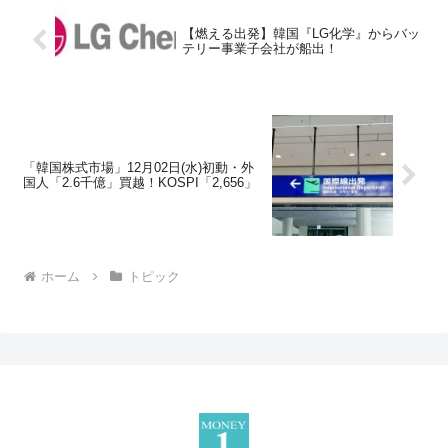
【燃える出発】韓国『LG化学』からバッ
テリー事業子会社が船出！
「韓国株式市場」12月02日(水)初動・外
国人「2.6千億」買越！KOSPI「2,656」
ホーム
トピック