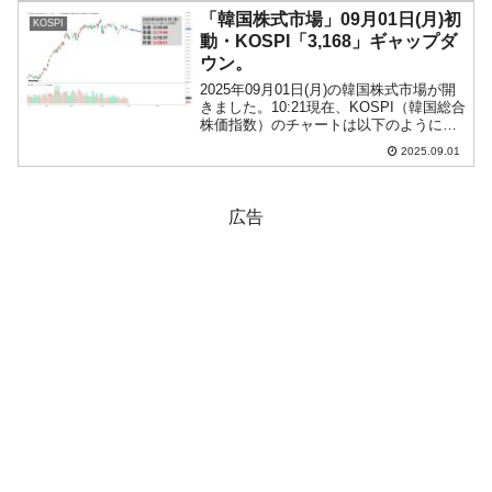
のところ「1ドル＝1,354ウ...
「韓国株式市場」09月01日(月)初
KOSPI
動・KOSPI「3,168」ギャップダ
ウン。
2025年09月01日(月)の韓国株式市場が開
きました。10:21現在、KOSPI（韓国総合
株価指数）のチャートは以下のようにな
っています（チャートは
2025.09.01
『Investing.com』より引用）。ギャップ
ダウンしてスタートしています。
KOSPI...
広告