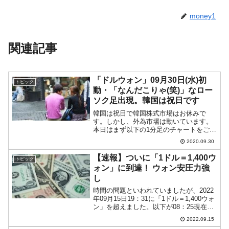
money1
関連記事
「ドルウォン」09月30日(水)初
トピック
動・「なんだこりゃ(笑)」なロー
ソク足出現。韓国は祝日です
韓国は祝日で韓国株式市場はお休みで
す。しかし、外為市場は動いています。
本日はまず以下の1分足のチャートをご覧
ください（チャートは『Investing.com』
2020.09.30
より引用：以下同）。韓国が祝日ですの
で、開場してもぐずぐすしていたのです
【速報】ついに「1ドル＝1,400ウ
トピック
が、いきな...
ォン」に到達！ ウォン安圧力強
し
時間の問題といわれていましたが、2022
年09月15日19：31に「1ドル＝1,400ウォ
ン」を超えました。以下が08：25現在の
ドルウォンの日足チャートです（チャー
2022.09.15
トは『Investing.com』より引用：以下