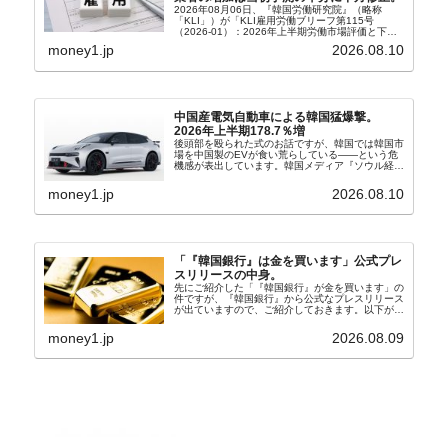
2026年08月06日、『韓国労働研究院』（略称
「KLI」）が「KLI雇用労働ブリーフ第115号
（2026-01）：2026年上半期労働市場評価と下半
期労働市場展望」を公表しました。Money1でも何
money1.jp
2026.08.10
度もご紹介していますが、政府が何よりも大...
中国産電気自動車による韓国猛爆撃。
2026年上半期178.7％増
後頭部を殴られた式のお話ですが、韓国では韓国市
場を中国製のEVが食い荒らしている――という危
機感が表出しています。韓国メディア『ソウル経
済』の記事から一部を以下に引きます。記事タイト
ルは「中国EVの大攻勢…東風もプジョーと手を組
money1.jp
2026.08.10
み韓国進出」...
「『韓国銀行』は金を買います」公式プレ
スリリースの中身。
先にご紹介した「『韓国銀行』が金を買います」の
件ですが、『韓国銀行』から公式なプレスリリース
が出ていますので、ご紹介しておきます。以下が全
文和訳です。表題：韓国銀行、国内生産金の買い入
れ協力体制を構築□『韓国銀行』は、国内生産金の
money1.jp
2026.08.09
買い入れに...