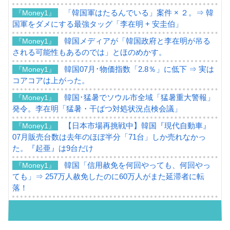
「韓国軍はたるんでいる」案件 × ２。⇒ 韓
『Money1』
国軍をダメにする最強タッグ「李在明 + 安圭伯」
韓国メディアが「韓国政府と李在明が吊る
『Money1』
される可能性もあるのでは」とほのめかす。
韓国07月･物価指数「2.8％」に低下 ⇒ 実は
『Money1』
コアコアは上がった。
韓国･猛暑でソウル市全域「猛暑重大警報」
『Money1』
発令。李在明「猛暑・干ばつ対処状況点検会議」
【日本市場再挑戦中】韓国『現代自動車』
『Money1』
07月販売台数は去年のほぼ半分「71台」しか売れなかっ
た。『起亜』は9台だけ
韓国「信用赦免を何回やっても、何回やっ
『Money1』
ても」⇒ 257万人赦免したのに60万人がまた延滞者に転
落！
韓国K9専用砲弾･装薬自動供給装甲車両･珍
『Money1』
兵器「K10」が改良に乗り出す。