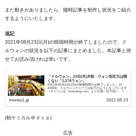
に韓国がいっちょがみしたのでは。
また動きがありましたら、随時記事を制作し状況をご紹介
韓国政府『BYD』車への補助金を全廃 ⇒ 実
『Money1』
するようにいたします。
は韓国で『BYD』車は売れている。6カ月で対前年同期比
1.9倍！
追記
在韓米国大使スティールが着韓！⇒ さっそ
『Money1』
2021年08月23日(月)の韓国時間が終了しましたので、ド
く空港に詰めかけ「出て行け！」「極右勢力」のプラカー
ルウォンの状況を以下の記事にまとめました。本記事と併
ドを掲げる「在韓反米勢力」
せてお読み頂ければ幸いです。
韓国政府「2035年までに18.4GW規模のAIデ
『Money1』
ータセンター整備」⇒ だから無理だってば。
「ドルウォン」23日(月)夕刻・ウォン安圧力は弱
JPモルガン「韓国レバレッジETFの清算は
『Money1』
くない「1,174ウォン」
ほぼ終わった」
2021年08月23日(月)の韓国時間※が終了しました。15：
44現在、ドルウォンチャートは以下のようになっています
（チャートは『Investing.com』より引用：以下同）。一時
韓国『国民年金公団』株価暴落で200兆蒸
『Money1』
は「1ドル＝1,172ウォン」までウォン高が進行したので
す...
money1.jp
2021.08.23
発。
韓国政府「ニセＫ-ブランドを通報しようキ
『Money1』
(柏ケミカル＠ｄｃｐ)
ャンペーン」⇒ あの名物教授も登場！
韓国「橋が落ちました」⇒ 耐久性「なさす
『Money1』
広告
ぎ」では。