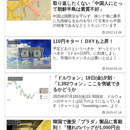
取り返したくない「中国人にとっ
て朝鮮半島は素質不好」
中国は国際法を守らず、南シナ海に勝手
に九段線なるものを引いて古来から中国
の領海であるなどとうそぶいています。
中国はかつてあった国の恥をそそぐとし
2022.12.09
ており、明・清の時代に（自分たちが）
領土・領海である（とみなしていた）場
110円キター！ DXYも上昇！
トピック
所を現在の国際法を無視し...
予定どおりというべきか、やっとという
べきか「1ドル=110円」に到達しまし
た。市場のモメンタムは重いとはよくい
われるところですが、ようやく重い腰を
上げたというところでしょう。上掲はド
2018.05.15
ル円のチャートですが、下は直近1週間の
DXY(ドルの強さを...
「ドルウォン」18日(金)夕刻・
ドルウォン
「1,392ウォン」ここを突破でき
るかどうか
2025年07月18日(金)15:30現在、ドルウォ
ンのチャートは以下のようになっていま
す（チャートは『Investing.com』より引
用）。しんどくなってきました(笑)。ここ
2025.07.18
が突破できるどうか……です。現在のと
ころ「1ドル＝1,392ウ...
韓国で激安「プラダ」製品に客殺
トピック
到！「憧れのバッグが1,000円台