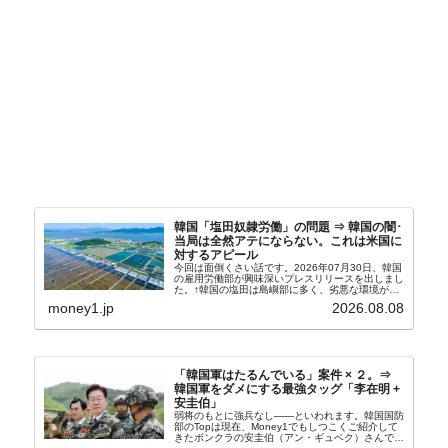
韓国「塩田奴隷労働」の問題 ⇒ 韓国の闇･
当局は全然アテにならない。これは米国に
対するアピール
今回は面倒くさい話です。2026年07月30日、韓国
の雇用労働部が興味深いプレスリリースを出しまし
た。↑韓国の塩田は島嶼部に多く、劣悪な環境が一
般に見られることが少ないため、事件の発覚を妨げ
money1.jp
2026.08.08
たといわれます（後述）。これは、いわゆる「塩田
奴隷...
「韓国軍はたるんでいる」案件 × ２。⇒
韓国軍をダメにする最強タッグ「李在明 +
安圭伯」
弱将のもとに強兵なし――といわれます。韓国国防
部のTopは現在、Money1でもしつこくご紹介して
きたボンクラの安圭伯（アン・ギュベク）さんで