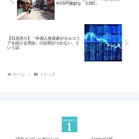
KOSPI微妙な「3,081」
【31兆売り】「外国人投資家がセルコリ
アを続ける理由」の説明がつかない、と
いう話
ホーム
トピック
プライバシーポリシー
contact US