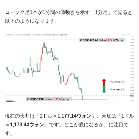
『Money1』
い「50.5％」に上昇
ローソク足1本が1分間の値動きを示す「1分足」で見ると
韓国大統領府ボンクラ政策室長が告発され
『Money1』
以下のようになります。
た ⇒ 国家が行った恐るべき株価操作であり、空前の国政壟
断
韓国･警察職員が「丸刈りになって抗議活
『Money1』
動」
中国だけが鉄鋼輸出を異常増加させる ⇒ 中
『Money1』
国の過剰生産が世界を蝕む。
韓国製造業「半導体絶好調」のウラで他業
『Money1』
種は全般的「不調」⇒ PSIが示す現況は決して良くない。
【米韓激突案件】韓国消費者院が『クーパ
『Money1』
ン』1人当たり賠償10万ウォンを認定 ⇒ 総額3兆7,000億
韓国で猛暑。南東部では干ばつ
『Money1』
現在の天井は「1ドル＝
1,177.14ウォン
」、天底は「1ドル
韓国型イージス搭載の次世代駆逐艦
『Money1』
＝
1,173.44ウォン
」です。どこが底になるか、に注目で
「KDDX」1番艦、2032年竣工と公示
す。
【対日本円】ウォン安が急進！ 日米の協調
『Money1』