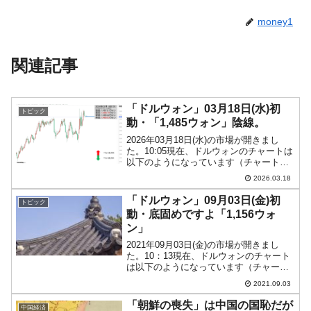
money1
関連記事
「ドルウォン」03月18日(水)初
トピック
動・「1,485ウォン」陰線。
2026年03月18日(水)の市場が開きまし
た。10:05現在、ドルウォンのチャートは
以下のようになっています（チャートは
『Investing.com』より引用）。前日は陰
2026.03.18
線で締まり、本日も現在のところ陰線。
「1ドル＝1,485ウォン」近辺...
「ドルウォン」09月03日(金)初
トピック
動・底固めですよ「1,156ウォ
ン」
2021年09月03日(金)の市場が開きまし
た。10：13現在、ドルウォンのチャート
は以下のようになっています（チャート
は『Investing.com』より引用）。ウォン
2021.09.03
安方向に跳ね返すにしても、とにかく底
を固めないと仕方がありません。現在...
「朝鮮の喪失」は中国の国恥だが
中国経済