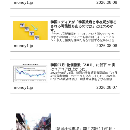
す。↑経済的無知蒙昧な李在明（イ・ジェミョン）
money1.jp
2026.08.08
さんと「韓国初の文官上がり」の国防部長官安圭伯
（アン...
韓国メディアが「韓国政府と李在明が吊る
される可能性もあるのでは」とほのめか
す。
「だから官製相場だってば」という話なのですが、
さすがの韓国メディアでも李在明（イ・ジェミョ
ン）さんと愉快な仲間たちを非難する記事が出るよ
うになっています。もちろん株価の暴落についてで
money1.jp
2026.08.08
『朝鮮日報』に面白い記事が出ています。「東西南
北」というコ...
韓国07月･物価指数「2.8％」に低下 ⇒ 実
はコアコアは上がった。
2026年08月04日、韓国の産業通商資源部は「07月
の消費者物価」のデータを公表しました。2026年
07月の消費者物価は、農畜水産物および石油類の
上昇率が鈍化したことなどにより、前年同月比
2.8％上昇（06月は3.2％）となり、上昇率は前...
money1.jp
2026.08.07
「韓国株式市場」08月23日(月)初動・