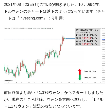
韓国「2026年07月の輸出入」絶好調。半導
『Money1』
2021年08月23日(月)の市場が開きました。10：08現在、
体だけで410億ドル、輸出全体の41％もある
ドルウォンのチャートは以下のようになっています（チャ
韓国･李在明「青年層の雇用状況が悪い。せ
『Money1』
ートは『Investing.com』より引用）。
や、若者に起業させよう」⇒ どんな雇用対策だソレ。
【韓国の外貨準備】2026年07月は4,279億ド
『Money1』
ル。外平債の発行「19.4億ドル」
韓国「ここは北朝鮮なのか。選管がサーバ
『Money1』
ーにウソのデータを入力したのは明白だ」
韓国･李在明さっそく不動産対策で浅薄な発
『Money1』
言。
韓国は「中国と同じく」投資に不適格な国
『Money1』
だ。
『韓国銀行』が「金の保有量を増やしま
『Money1』
す」⇒「金を経由するドル入手」手段ではないのか？
前日終値より高い「
1,176ウォン
」からスタートしました
韓国･外為取引量「1日当たり1,214.4億ド
『Money1』
が、現在のところ陰線。ウォン高方向へ進行し、「1ドル
ル」まで拡大 ⇒ 海外資金の動きに強く左右される状態
＝
1,173ウォン
」近辺の攻防となっています。
韓国･帰ってきた李在明。李在明を支持しな