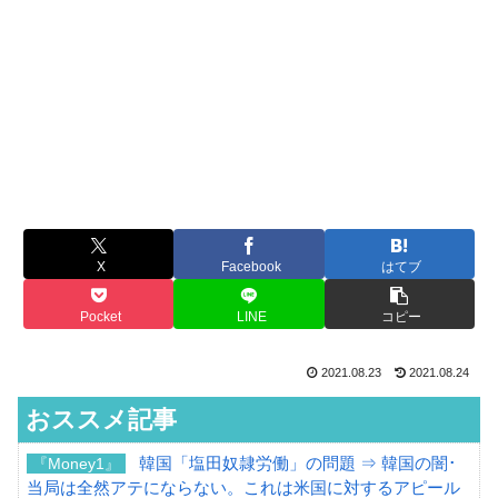
X
Facebook
はてブ
Pocket
LINE
コピー
2021.08.23
2021.08.24
おススメ記事
韓国「塩田奴隷労働」の問題 ⇒ 韓国の闇･
『Money1』
当局は全然アテにならない。これは米国に対するアピール