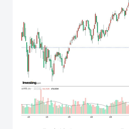
韓国型イージス搭載の次世代駆逐艦「KD
『Money1』
【対日本円】ウォン安が急進！ 日米
『Money1』
韓国政府『BYD』車への補助金を全廃 
『Money1』
1.9倍！
在韓米国大使スティールが着韓！⇒ 
『Money1』
ドを掲げる「在韓反米勢力」
韓国政府「2035年までに18.4GW規
『Money1』
JPモルガン「韓国レバレッジETFの
『Money1』
韓国『国民年金公団』株価暴落で200
『Money1』
韓国政府「ニセＫ-ブランドを通報しよ
『Money1』
韓国「橋が落ちました」⇒ 耐久性「な
『Money1』
韓国鉄鋼最大手『POSCO』ズブズブ沈
『Money1』
米国下院「韓国の公務員個人をターゲ
『Money1』
する差別。許してはおかぬ