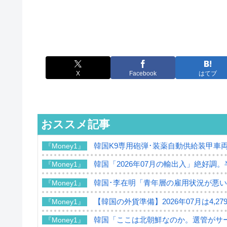
X
Facebook
はてブ
おススメ記事
韓国K9専用砲弾･装薬自動供給装甲車両
『Money1』
韓国「2026年07月の輸出入」絶好調
『Money1』
韓国･李在明「青年層の雇用状況が悪い
『Money1』
【韓国の外貨準備】2026年07月は4,2
『Money1』
韓国「ここは北朝鮮なのか。選管がサ
『Money1』