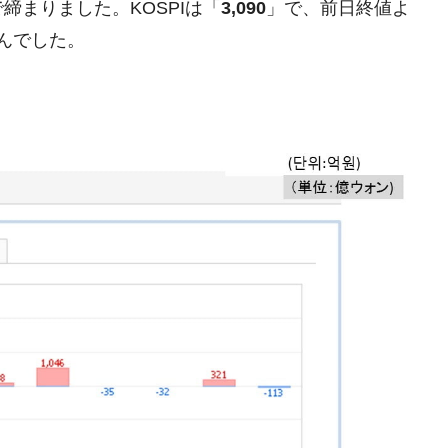
まりました。KOSPIは「
3,090
」で、前日終値よ
暴落に他人事のような発言。
んでした。
年2Qの業績「史上最高益」当期純利益は前年同期比13.4倍に。
危機 ⇒ 10.7兆では損が出るからできない。
月29日(水)もサイドカー・サーキットブレイカーの二段コンボ
産業の半分未満しか雇用を生まない
したのは政界の責任だ」
い結果に。
』純借入金が約8兆。信用格付け「ネガティブ」にダウン
トブレイカーも発動！ 半導体2銘柄の暴落
術の塊！
都道府県とは？