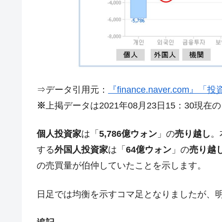
今話題の「楽天ライオンズ」とは？
Fact1
奇跡の毛色「白毛馬」とは？
Fact1
全て勝つといくら？ 競馬GI競走で勝利騎手
Fact1
平成仮面ライダーの意外すぎるモチーフとは
Fact1
発表から2日で大崩壊、鳴かず飛ばずに終わ
Fact1
⇒データ引用元：
『finance.naver.com
日本人マスターズ挑戦の歴史。松山以前に最
Fact1
※
上掲データは2021年08月23日15：30現在
甲子園通算本塁打、最多の清原に次いで多く
Fact1
セレクトセールの高額取引馬が稼いだ金額と
Fact1
個人投資家
は「
5,786億ウォン
」の
売り越し
。
する
外国人投資家
は「
64億ウォン
」の
売り越
の売買量が伯仲していたことを示します。
日足では均衡を示すコマ足となりましたが、