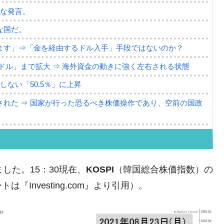
薄な発言。
な国だ。
ます」⇒「金を経由するドル入手」手段ではないのか？
4億ドル」まで拡大 ⇒ 海外資金の動きに強く左右される状態
ない「50.5％」に上昇
れた ⇒ 国家が行った恐るべき株価操作であり、空前の国政
議活動」
⇒ 中国の過剰生産が世界を蝕む。
ました。15：30現在、
KOSPI
（韓国総合株価指数）の
業種は全般的「不調」⇒ PSIが示す現況は決して良くない。
Investing.com』より引用）。
ン』1人当たり賠償10万ウォンを認定 ⇒ 総額3兆7,000億