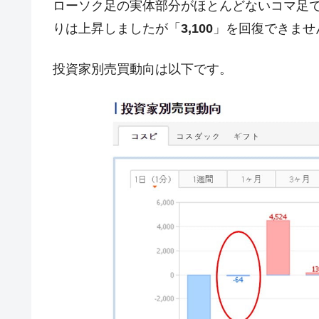
ローソク足の実体部分がほとんどないコマ足で締
韓国ボンクラ政策室長･金容範、株価
『Money1』
りは上昇しましたが「
3,100
」を回復できませ
韓国半導体『SKハイニックス』2026
『Money1』
投資家別売買動向は以下です。
韓国･加徳島新国際空港「またも暗礁」の
『Money1』
【速報】韓国株式市場の暴落・本日07
『Money1』
発動！
IT産業は人を雇用する効果は低い。全
『Money1』
韓国「株式市場が賭博場のように変質
『Money1』
韓国「2026年1Q 資金循環統計」面白
『Money1』
韓国化学企業最大手『ロッテケミカル
『Money1』
韓国株式市場･暗黒の火曜日。サーキッ
『Money1』
日本の誇る海洋資源調査船『白嶺』は先進技
Fact1
夏の甲子園、優勝校を最も多く輩出している
Fact1