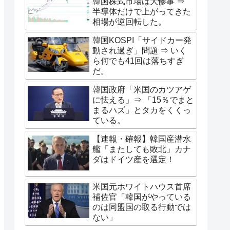
韓国株式市場は大惨事 ⇒
半導体だけで上がってきた
相場が逆回転した。
韓国KOSPI「サイドカー発
動され過ぎ」問題 ⇒ いく
ら何でも41回は落ちすぎ
だ。
韓国政府「米国のカツアゲ
に怯える」⇒ 「15％でまと
まるハズ」とタカをくくっ
ている。
【速報・確報】韓国産潜水
艦「またしても敗北」カナ
ダはドイツ産を選定！
米国元ホワイトハウス首席
補佐官「韓国がやっている
のは同盟国の取る行動では
ない」