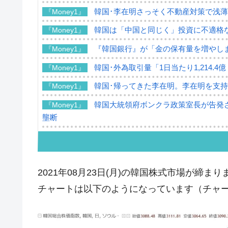
韓国･李在明さっそく不動産対策で浅
『Money1』
韓国は「中国と同じく」投資に不適格
『Money1』
『韓国銀行』が「金の保有量を増やし
『Money1』
韓国･外為取引量「1日当たり1,214.
『Money1』
韓国･帰ってきた李在明。李在明を支持し
『Money1』
韓国大統領府ボンクラ政策室長が告発さ
『Money1』
壟断
韓国･警察職員が「丸刈りになって抗
『Money1』
中国だけが鉄鋼輸出を異常増加させる 
『Money1』
2021年08月23日(月)の韓国株式市場が締まり
韓国製造業「半導体絶好調」のウラで他
『Money1』
チャートは以下のようになっています（チャートは『
【米韓激突案件】韓国消費者院が『クーパ
『Money1』
韓国で猛暑。南東部では干ばつ
『Money1』