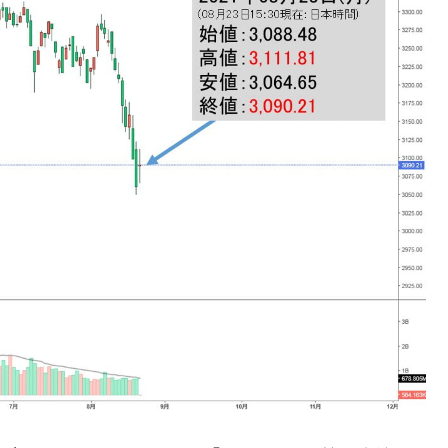
DX」1番艦、2032年竣工と公示
の協調に韓国がいっちょがみしたのでは。
⇒ 実は韓国で『BYD』車は売れている。6カ月で対前年同期比
さっそく空港に詰めかけ「出て行け！」「極右勢力」のプラカー
模のAIデータセンター整備」⇒ だから無理だってば。
清算はほぼ終わった」
兆蒸発。
うキャンペーン」⇒ あの名物教授も登場！
さすぎ」では。
む。営業利益80.2％も減少
ットにぶん殴る法案」提出！⇒ クーパン問題は合衆国企業に対