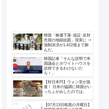
韓国「株価下落･追証･反対
売買の地獄絵図」現実に ⇒
強制決済が1,422億まで膨
んだ。
韓国記者「そんな説明で米
国議会とホワイトハウスを
説得できるわけないだ
ろ！」
【対日本円】ウォン安が急
進！ 日米の協調に韓国がい
っちょがみしたのでは。
【07月13日暗黒の月曜日】