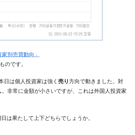
がもらえる賞金とは？
？
りそうなスーパーリーグとは？
』「投資家別売買動向」
高位だった選手とは？
のものです。
打っている意外な選手とは？
は？
本日は個人投資家は強く
売り
方向で動きました。対
し
。非常に金額が小さいですが、これは外国人投資家
明日は果たして上下どちらでしょうか。