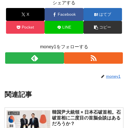
シェアする
韓国「株式市場が賭博場のように変質した
『Money1』
X
Facebook
はてブ
のは政界の責任だ」
韓国「2026年1Q 資金循環統計」面白い結果
『Money1』
Pocket
LINE
コピー
に。
韓国化学企業最大手『ロッテケミカル』純
『Money1』
借入金が約8兆。信用格付け「ネガティブ」にダウン
money1をフォローする
韓国株式市場･暗黒の火曜日。サーキットブ
『Money1』
レイカーも発動！ 半導体2銘柄の暴落
日本の誇る海洋資源調査船『白嶺』は先進技術の
Fact1
money1
塊！
夏の甲子園、優勝校を最も多く輩出している都道
Fact1
関連記事
府県とは？
今話題の「楽天ライオンズ」とは？
Fact1
韓国尹大統領 × 日本石破首相。石
奇跡の毛色「白毛馬」とは？
Fact1
トピック
破首相に二度目の首脳会談はある
全て勝つといくら？ 競馬GI競走で勝利騎手がもら
Fact1
だろうか？