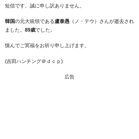
韓国･帰ってきた李在明。李在明を支持しな
短信です。誠に申し訳ありません。
『Money1』
い「50.5％」に上昇
韓国
の元大統領である
盧泰愚
（ノ・テウ）さんが逝去され
韓国大統領府ボンクラ政策室長が告発され
『Money1』
た ⇒ 国家が行った恐るべき株価操作であり、空前の国政壟
ました。
89歳
でした。
断
慎んでご冥福をお祈り申し上げます。
韓国･警察職員が「丸刈りになって抗議活
『Money1』
動」
(吉田ハンチング＠ｄｃｐ)
中国だけが鉄鋼輸出を異常増加させる ⇒ 中
『Money1』
国の過剰生産が世界を蝕む。
広告
韓国製造業「半導体絶好調」のウラで他業
『Money1』
種は全般的「不調」⇒ PSIが示す現況は決して良くない。
【米韓激突案件】韓国消費者院が『クーパ
『Money1』
ン』1人当たり賠償10万ウォンを認定 ⇒ 総額3兆7,000億
韓国で猛暑。南東部では干ばつ
『Money1』
韓国型イージス搭載の次世代駆逐艦
『Money1』
「KDDX」1番艦、2032年竣工と公示