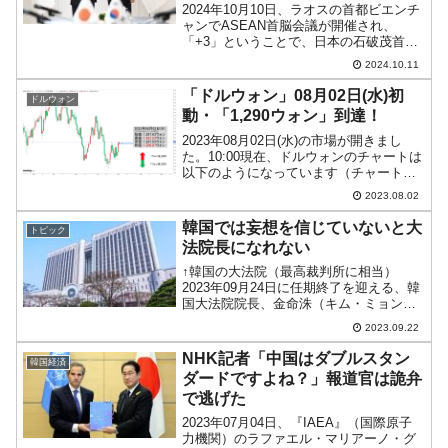
える賞金とは？
2024年10月10日、ラオスの首都ビエンチ
ャンでASEAN首脳会議が開催され、
平成仮面ライダーの意外すぎるモチーフとは？
Fact1
「+3」ということで、日本の石破茂首
相、韓国の尹錫悦（ユン・ソギョル）大
2024.10.11
発表から2日で大崩壊、鳴かず飛ばずに終わりそう
Fact1
統領、また中国の李強首相も参加してい
ます。上掲のとおり、石破茂首相と尹錫
なスーパーリーグとは？
「ドルウォン」08月02日(水)初
ドルウォン
悦（ユン・ソギョ...
動・「1,290ウォン」到達！
日本人マスターズ挑戦の歴史。松山以前に最高位
Fact1
2023年08月02日(水)の市場が開きまし
だった選手とは？
た。10:00現在、ドルウォンのチャートは
以下のようになっています（チャートは
甲子園通算本塁打、最多の清原に次いで多く打っ
Fact1
『Investing.com』より引用）。結局、前
2023.08.02
ている意外な選手とは？
日は長い陽線となり、本日はそれを受け
てのスタート。現在のところ陽線で...
韓国では妄想を信じていないと大
トピック
セレクトセールの高額取引馬が稼いだ金額とは？
Fact1
法院長になれない
↑韓国の大法院（最高裁判所に相当）
2023年09月24日に任期終了を迎える、韓
国大法院院長、金命洙（キム・ミョン
ス）さんですが、22日に退任式を行いま
2023.09.22
した。最凶最悪の大法院院長が退任とな
りましたが、尹錫悦（ユン・ソギョル）
NHK記者「中国はダブルスタン
韓国経済
大統領から新院長と...
ダードですよね？」報道官は詭弁
で逃げた
2023年07月04日、『IAEA』（国際原子
力機関）のラファエル・マリアーノ・グ