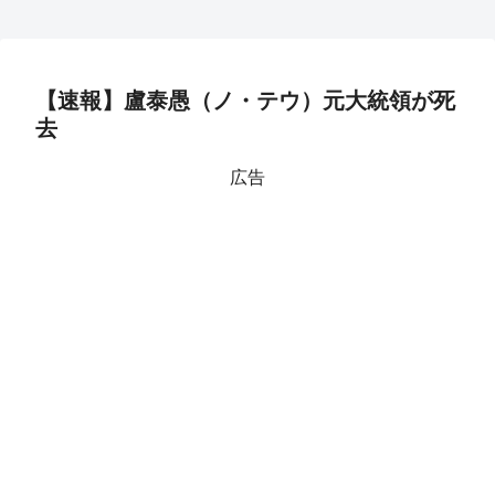
【速報】盧泰愚（ノ・テウ）元大統領が死
去
広告