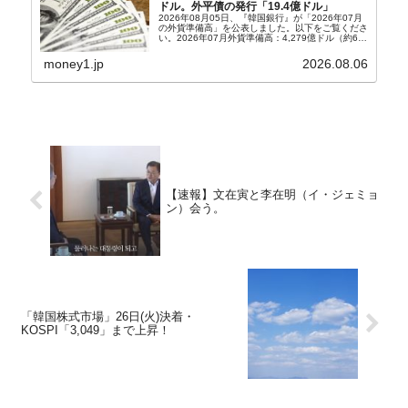
ドル。外平債の発行「19.4億ドル」
2026年08月05日、『韓国銀行』が「2026年07月
の外貨準備高」を公表しました。以下をご覧くださ
い。2026年07月外貨準備高：4,279億ドル（約67
兆4,456億円）※前月比：+6億ドル＜＜内訳＞＞
⇒Securities：3,80...
money1.jp
2026.08.06
【速報】文在寅と李在明（イ・ジェミョ
ン）会う。
「韓国株式市場」26日(火)決着・
KOSPI「3,049」まで上昇！