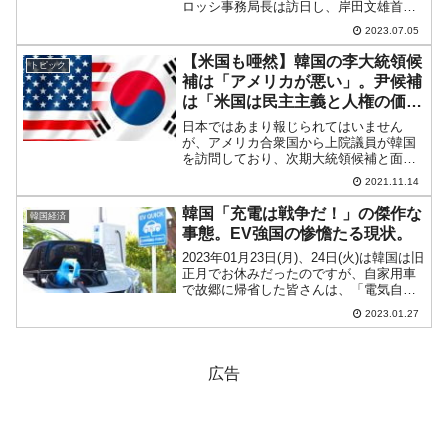
ロッシ事務局長は訪日し、岸田文雄首相
に正式に報告書を提出。この報告書では
2023.07.05
「処理水の放出が人々と環境に及ぼす放
射線の影響は無視できる程度である」と
【米国も唖然】韓国の李大統領候
トピック
しています。※...
補は「アメリカが悪い」。尹候補
は「米国は民主主義と人権の価値
を共有」
日本ではあまり報じられてはいません
が、アメリカ合衆国から上院議員が韓国
を訪問しており、次期大統領候補と面談
を持っています。次期大統領候補を確認
2021.11.14
するための合衆国の斥候部隊のようなも
のです。合衆国の斥候部隊は、李在明
韓国「充電は戦争だ！」の傑作な
韓国経済
（イ・ジェミョン）と尹錫悦（...
事態。EV強国の惨憺たる現状。
2023年01月23日(月)、24日(火)は韓国は旧
正月でお休みだったのですが、自家用車
で故郷に帰省した皆さんは、「電気自動
車の不便さ」に今更ながらに骨身に染み
2023.01.27
たようです。読者の皆さんもご存じのと
おり、韓国は酷寒に見舞われました。電
気自動車...
広告