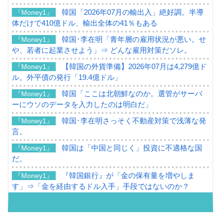
韓国「2026年07月の輸出入」絶好調。半導
『Money1』
体だけで410億ドル、輸出全体の41％もある
韓国･李在明「青年層の雇用状況が悪い。せ
『Money1』
や、若者に起業させよう」⇒ どんな雇用対策だソレ。
【韓国の外貨準備】2026年07月は4,279億ド
『Money1』
ル。外平債の発行「19.4億ドル」
韓国「ここは北朝鮮なのか。選管がサーバ
『Money1』
ーにウソのデータを入力したのは明白だ」
韓国･李在明さっそく不動産対策で浅薄な発
『Money1』
言。
韓国は「中国と同じく」投資に不適格な国
『Money1』
だ。
『韓国銀行』が「金の保有量を増やしま
『Money1』
す」⇒「金を経由するドル入手」手段ではないのか？
韓国･外為取引量「1日当たり1,214.4億ド
『Money1』
ル」まで拡大 ⇒ 海外資金の動きに強く左右される状態