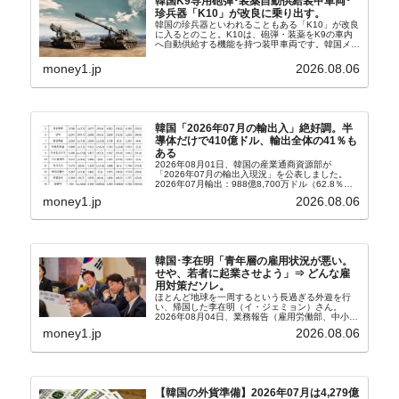
韓国K9専用砲弾･装薬自動供給装甲車両･
珍兵器「K10」が改良に乗り出す。
韓国の珍兵器といわれることもある「K10」が改良
に入るとのこと。K10は、砲弾・装薬をK9の車内
へ自動供給する機能を持つ装甲車両です。韓国メデ
ィア『Chosun Biz』が報じていますので、同記事
から以下に一部を引きます。2005年に初めて...
money1.jp
2026.08.06
韓国「2026年07月の輸出入」絶好調。半
導体だけで410億ドル、輸出全体の41％も
ある
2026年08月01日、韓国の産業通商資源部が
「2026年07月の輸出入現況」を公表しました。
2026年07月輸出：988億8,700万ドル（62.8％）
輸入：685億6,300万ドル（26.5％）貿易収支：
money1.jp
2026.08.06
303億2,400万ドル2026...
韓国･李在明「青年層の雇用状況が悪い。
せや、若者に起業させよう」⇒ どんな雇
用対策だソレ。
ほとんど地球を一周するという長過ぎる外遊を行
い、帰国した李在明（イ・ジェミョン）さん。
2026年08月04日、業務報告（雇用労働部、中小ベ
ンチャー企業部、公正取引委員会）を主催。この席
money1.jp
2026.08.06
上、韓国大統領に成りおおせた李在明（イ・ジェミ
ョン）さん...
【韓国の外貨準備】2026年07月は4,279億