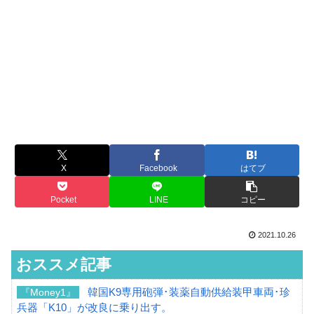
X
Facebook
はてブ
Pocket
LINE
コピー
2021.10.26
おススメ記事
韓国K9専用砲弾･装薬自動供給装甲車両･珍
『Money1』
兵器「K10」が改良に乗り出す。