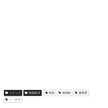
ぎ」では。
韓国鉄鋼最大手『POSCO』ズブズブ沈む。
『Money1』
営業利益80.2％も減少
米国下院「韓国の公務員個人をターゲット
『Money1』
にぶん殴る法案」提出！⇒ クーパン問題は合衆国企業に対
する差別。許してはおかぬ
韓国ボンクラ政策室長･金容範、株価暴落に
『Money1』
他人事のような発言。
韓国半導体『SKハイニックス』2026年2Qの
『Money1』
業績「史上最高益」当期純利益は前年同期比13.4倍に。
韓国･加徳島新国際空港「またも暗礁」の危
『Money1』
機 ⇒ 10.7兆では損が出るからできない。
【速報】韓国株式市場の暴落・本日07月29
『Money1』
日(水)もサイドカー・サーキットブレイカーの二段コンボ
トピック
韓国経済
韓国
南朝鮮
盧泰愚
発動！
ノ・テウ
IT産業は人を雇用する効果は低い。全産業の
『Money1』
半分未満しか雇用を生まない